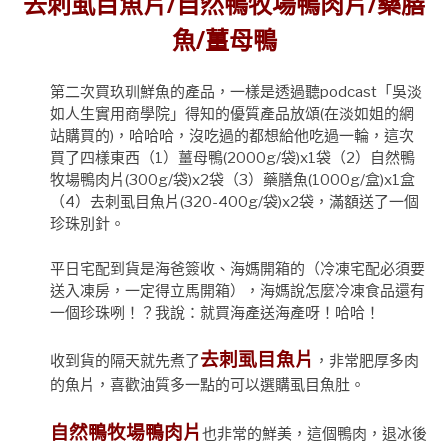
去刺虱目魚片/自然鴨牧場鴨肉片/藥膳
魚/薑母鴨
第二次買玖玔鮮魚的產品，一樣是透過聽podcast「吳淡
如人生實用商學院」得知的優質產品放頌(在淡如姐的網
站購買的)，哈哈哈，沒吃過的都想給他吃過一輪，這次
買了四樣東西（1）薑母鴨(2000g/袋)x1袋（2）自然鴨
牧場鴨肉片(300g/袋)x2袋（3）藥膳魚(1000g/盒)x1盒
（4）去刺虱目魚片(320-400g/袋)x2袋，滿額送了一個
珍珠別針。
平日宅配到貨是海爸簽收、海媽開箱的（冷凍宅配必須要
送入凍房，一定得立馬開箱），海媽說怎麼冷凍食品還有
一個珍珠咧！？我說：就買海產送海產呀！哈哈！
去刺虱目魚片
收到貨的隔天就先煮了
，非常肥厚多肉
的魚片，喜歡油質多一點的可以選購虱目魚肚。
自然鴨牧場鴨肉片
也非常的鮮美，這個鴨肉，退冰後