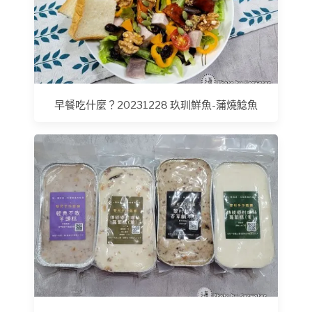
早餐吃什麼？20231228 玖玔鮮魚-蒲燒鯰魚