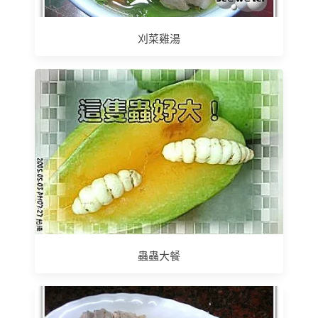
刈菜雞湯
蟲蟲大餐