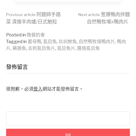
Continue
阿鏡師手路
葱爆鴨肉拌麵
Previous article
Next article
菜 清燉羊肉爐/日式鮑粒
自然鴨牧場x鴨肉片
Reading
Posted in
晚餐約會
Tagged in
薑母鴨
,
虱目魚
,
玖玔鮮魚
,
自然鴨牧場鴨肉片
,
鴨肉
片
,
藥膳魚
,
去刺虱目魚片
,
虱目魚片
,
醬燒虱目魚
發佈留言
很抱歉，必須
登入
網站才能發佈留言。
搜
尋
關
鍵