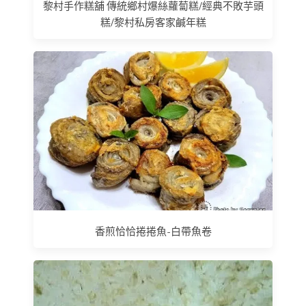
黎村手作糕舖 傳統鄉村爆絲蘿蔔糕/經典不敗芋頭
糕/黎村私房客家鹹年糕
香煎恰恰捲捲魚-白帶魚卷