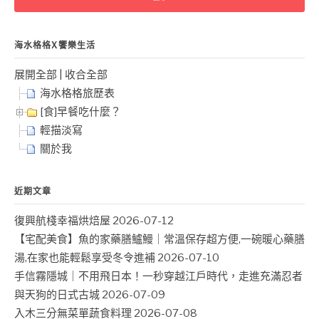
字:
海水格格X饗樂生活
展開全部
|
收合全部
海水格格旅歷表
[食]早餐吃什麼？
輕描淡寫
關於我
近期文章
復興航棧幸福烘焙屋
2026-07-12
【宅配美食】魚的家藥膳鱸鰻｜常溫保存超方便,一碗暖心藥膳
湯,在家也能輕鬆享受冬令進補
2026-07-10
手信霧隱城｜不用飛日本！一秒穿越江戶時代，走進充滿忍者
與天狗的日式古城
2026-07-09
入木三分無菜單蔬食料理
2026-07-08