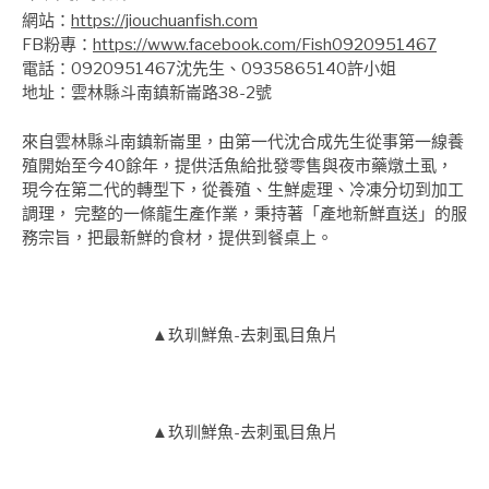
網站：
https://jiouchuanfish.com
FB粉專：
https://www.facebook.com/Fish0920951467
電話：0920951467沈先生、0935865140許小姐
地址：雲林縣斗南鎮新崙路38-2號
來自雲林縣斗南鎮新崙里，由第一代沈合成先生從事第一線養
殖開始至今40餘年，提供活魚給批發零售與夜市藥燉土虱，
現今在第二代的轉型下，從養殖、生鮮處理、冷凍分切到加工
調理， 完整的一條龍生產作業，秉持著「產地新鮮直送」的服
務宗旨，把最新鮮的食材，提供到餐桌上。
▲玖玔鮮魚-去刺虱目魚片
▲玖玔鮮魚-去刺虱目魚片