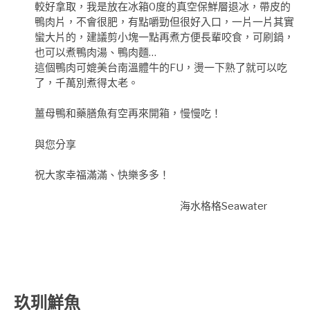
較好拿取，我是放在冰箱0度的真空保鮮層退冰，帶皮的
鴨肉片，不會很肥，有點嚼勁但很好入口，一片一片其實
蠻大片的，建議剪小塊一點再煮方便長輩咬食，可刷鍋，
也可以煮鴨肉湯、鴨肉麵…
這個鴨肉可媲美台南溫體牛的FU，燙一下熟了就可以吃
了，千萬別煮得太老。
薑母鴨和藥膳魚有空再來開箱，慢慢吃！
與您分享
祝大家幸福滿滿、快樂多多！
海水格格Seawater
玖玔鮮魚