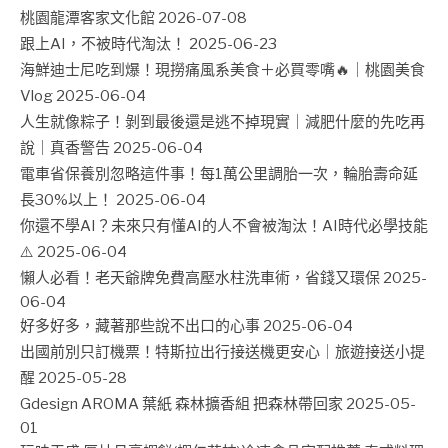
桃園龍潭客家文化館
2026-07-08
跟上AI，不被時代淘汰！
2025-06-23
海鮮迪士尼吃到爆！現撈痛風系美食＋必買零嘴🔥｜桃園美食
Vlog
2025-06-04
人生就像粽子！剝到最後還是逃不掉現實｜減肥什麼的先吃再
說｜真香警告
2025-06-04
電車省保養別忽略這件事！每1萬公里調胎一次，輪胎壽命延
長30%以上！
2025-06-04
你還不學AI？未來只有懂AI的人不會被淘汰！AI時代必學技能
⚠️
2025-06-04
懶人必看！老天爺牌免費高壓水柱洗車術，省錢又環保
2025-
06-04
好多好多，藏著那些說不出口的心事
2025-06-04
出國前別只訂機票！特斯拉出行接送機更安心｜旅遊接送小提
醒
2025-05-28
Gdesign AROMA 葉紙 森林擴香組 把森林帶回家
2025-05-
01