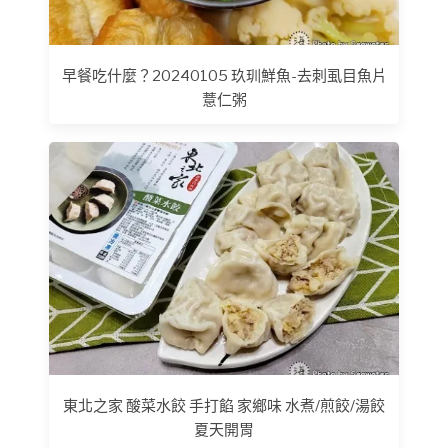
早餐吃什麼？20240105 玖玔鮮魚-去刺虱目魚片
薏仁粥
東北之家 酸菜水餃 手打餡 家鄉味 水煮/煎餃/湯餃
夏天開胃