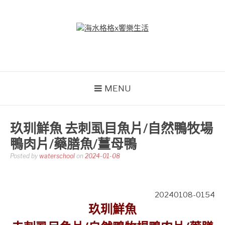
Skip
to
content
海水格格X饗樂生活
吃喝玩樂到處趴趴造
MENU
玖玔鮮魚 去刺虱目魚片/自然鴨牧場
鴨肉片/藥膳魚/薑母鴨
Posted by
waterschool
on
2024-01-08
20240108-0154
玖玔鮮魚