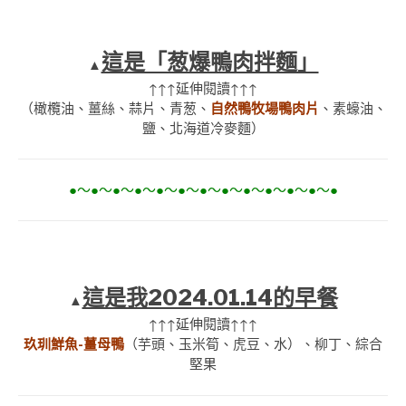
這是「葱爆鴨肉拌麵」
▲
↑↑↑延伸閱讀↑↑↑
（橄欖油、薑絲、蒜片、青葱、
自然鴨牧場鴨肉片
、素蠔油、
鹽、北海道冷麥麵）
●～●～●～●～●～●～●～●～●～●～●～●～●
這是我2024.01.14的早餐
▲
↑↑↑延伸閱讀↑↑↑
玖玔鮮魚-薑母鴨
（芋頭、玉米筍、虎豆、水）、柳丁、綜合
堅果