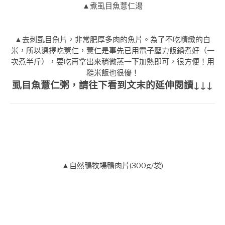
▲煮虱目魚薏仁湯
▲去刺虱目魚片，非常肥厚多肉的魚片。為了不吃精緻的白
米，所以選擇吃薏仁，薏仁是事先已用電子壓力飯鍋煮好（一
次煮半斤），要吃再拿出來稍微蒸一下加熱即可，很方便！用
糙米飯也很優！
虱目魚薏仁粥，請往下看到文末的延伸閱讀↓↓↓
▲自然鴨牧場鴨肉片(300g/袋)