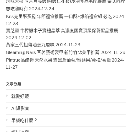
玩味天盛 厚片月亮蝦餅(蝦仁花枝)冷凍食品宅配推薦 泰式料理
想吃隨時有
2024-12-24
Kris克里酥蛋捲 年節禮盒推薦 一口酥+爆餡禮盒組 必吃
2024-
12-23
寶芝靈 牛樟椴木子實體晶萃 高濃度國寶頂級保養聖品推薦
2024-12-02
黃家三代祖傳油蔥九層粿
2024-11-29
Gleaming Nails 茖茗藝術製甲 新竹竹北美甲推薦
2024-11-29
Pintrue品醋迷 天然水果醋 黑后葡萄/蜜蘋果/黃梅/香檬
2024-
11-27
文章分類
就愛好蔬
AI短影音
早餐吃什麼？