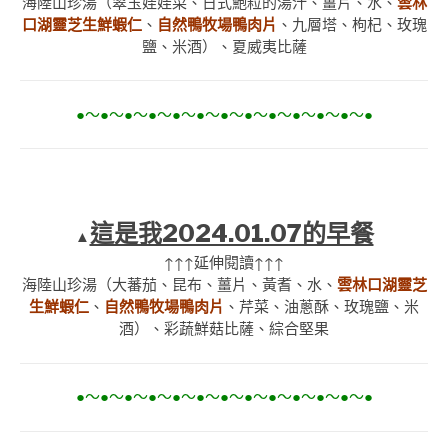
海陸山珍湯（翠玉娃娃菜、日式鮑粒的湯汁、薑片、水、
雲林
口湖靈芝生鮮蝦仁
、
自然鴨牧場鴨肉片
、九層塔、枸杞、玫瑰
鹽、米酒）、夏威夷比薩
●～●～●～●～●～●～●～●～●～●～●～●～●
這是我2024.01.07的早餐
▲
↑↑↑延伸閱讀↑↑↑
海陸山珍湯（大蕃茄、昆布、薑片、黃耆、水、
雲林口湖靈芝
生鮮蝦仁
、
自然鴨牧場鴨肉片
、芹菜、油蔥酥、玫瑰鹽、米
酒）、彩蔬鮮菇比薩、綜合堅果
●～●～●～●～●～●～●～●～●～●～●～●～●