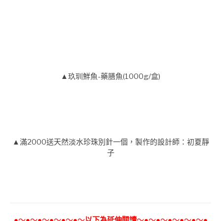
▲玖玔鮮魚-藥膳魚(1000g/盒)
▲滿2000送天然淡水珍珠別針一個，製作的設計師：初夏靜
子
●～●～●～●～●～●～
以下為延伸閱讀
～●～●～●～●～●～●