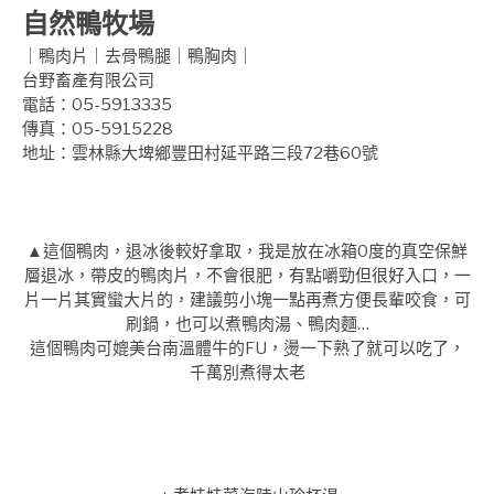
自然鴨牧場
｜鴨肉片｜去骨鴨腿｜鴨胸肉｜
台野畜產有限公司
電話：05-5913335
傳真：05-5915228
地址：雲林縣大埤鄉豐田村延平路三段72巷60號
▲這個鴨肉，退冰後較好拿取，我是放在冰箱0度的真空保鮮
層退冰，帶皮的鴨肉片，不會很肥，有點嚼勁但很好入口，一
片一片其實蠻大片的，建議剪小塊一點再煮方便長輩咬食，可
刷鍋，也可以煮鴨肉湯、鴨肉麵…
這個鴨肉可媲美台南溫體牛的FU，燙一下熟了就可以吃了，
千萬別煮得太老