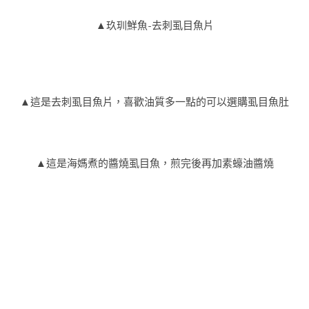
▲玖玔鮮魚-去刺虱目魚片
▲這是去刺虱目魚片，喜歡油質多一點的可以選購虱目魚肚
▲這是海媽煮的醬燒虱目魚，煎完後再加素蠔油醬燒