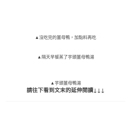
▲沒吃完的薑母鴨，加點料再吃
▲隔天早餐蒸了芋頭薑母鴨湯
▲芋頭薑母鴨湯
請往下看到文末的延伸閱讀↓↓↓