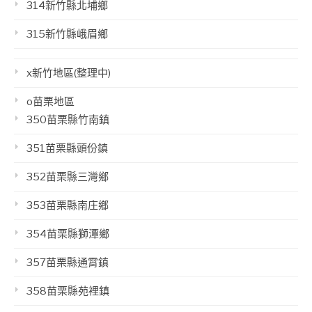
314新竹縣北埔鄉
315新竹縣峨眉鄉
x新竹地區(整理中)
o苗栗地區
350苗栗縣竹南鎮
351苗栗縣頭份鎮
352苗栗縣三灣鄉
353苗栗縣南庄鄉
354苗栗縣獅潭鄉
357苗栗縣通霄鎮
358苗栗縣苑裡鎮