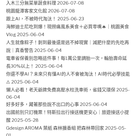
入木三分無菜單蔬食料理
2026-07-08
桃園龍潭客家文化館
2026-07-08
跟上AI，不被時代淘汰！
2025-06-23
海鮮迪士尼吃到爆！現撈痛風系美食＋必買零嘴🔥｜桃園美食
Vlog
2025-06-04
人生就像粽子！剝到最後還是逃不掉現實｜減肥什麼的先吃再
說｜真香警告
2025-06-04
電車省保養別忽略這件事！每1萬公里調胎一次，輪胎壽命延
長30%以上！
2025-06-04
你還不學AI？未來只有懂AI的人不會被淘汰！AI時代必學技能
⚠️
2025-06-04
懶人必看！老天爺牌免費高壓水柱洗車術，省錢又環保
2025-
06-04
好多好多，藏著那些說不出口的心事
2025-06-04
出國前別只訂機票！特斯拉出行接送機更安心｜旅遊接送小提
醒
2025-05-28
Gdesign AROMA 葉紙 森林擴香組 把森林帶回家
2025-05-
01