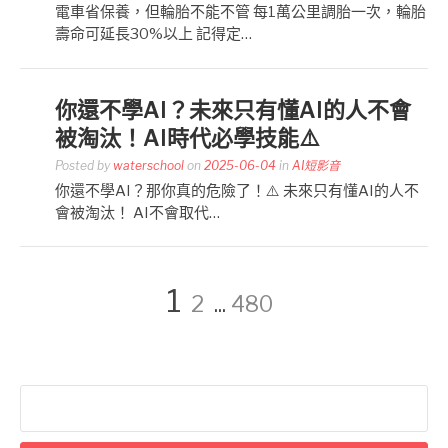
電車省保養，但輪胎不能不管 每1萬公里調胎一次，輪胎
壽命可延長30%以上 記得定…
你還不學AI？未來只有懂AI的人不會
被淘汰！AI時代必學技能⚠️
Posted by
waterschool
on
2025-06-04
in
AI短影音
你還不學AI？那你真的危險了！⚠️ 未來只有懂AI的人不
會被淘汰！ AI不會取代…
文
Page
Page
Page
1
2
...
480
章
搜
分
尋
關