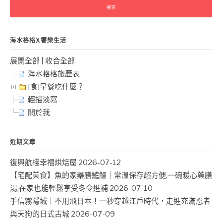
鍵
頁
字:
海水格格X饗樂生活
展開全部
|
收合全部
海水格格旅歷表
[食]早餐吃什麼？
輕描淡寫
關於我
近期文章
復興航棧幸福烘焙屋
2026-07-12
【宅配美食】魚的家藥膳鱸鰻｜常溫保存超方便,一碗暖心藥膳
湯,在家也能輕鬆享受冬令進補
2026-07-10
手信霧隱城｜不用飛日本！一秒穿越江戶時代，走進充滿忍者
與天狗的日式古城
2026-07-09