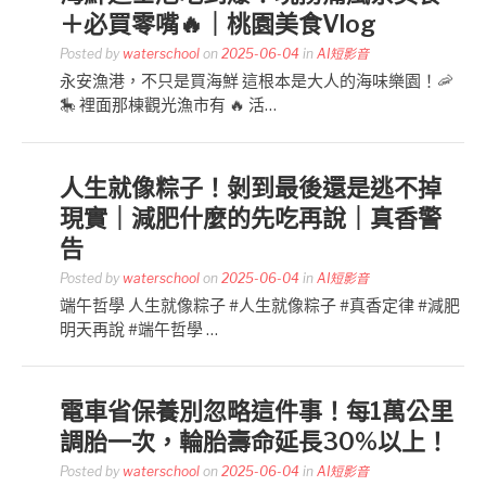
＋必買零嘴🔥｜桃園美食Vlog
Posted by
waterschool
on
2025-06-04
in
AI短影音
永安漁港，不只是買海鮮 這根本是大人的海味樂園！🦐
🎠 裡面那棟觀光漁市有 🔥 活…
人生就像粽子！剝到最後還是逃不掉
現實｜減肥什麼的先吃再說｜真香警
告
Posted by
waterschool
on
2025-06-04
in
AI短影音
端午哲學 人生就像粽子 #人生就像粽子 #真香定律 #減肥
明天再說 #端午哲學 …
電車省保養別忽略這件事！每1萬公里
調胎一次，輪胎壽命延長30%以上！
Posted by
waterschool
on
2025-06-04
in
AI短影音