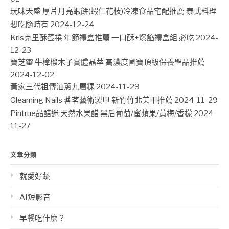
玩味天盛 厚片月亮蝦餅(蝦仁花枝)冷凍食品宅配推薦 泰式料理
想吃隨時有
2024-12-24
Kris克里酥蛋捲 年節禮盒推薦 一口酥+爆餡禮盒組 必吃
2024-
12-23
寶芝靈 牛樟椴木子實體晶萃 高濃度國寶頂級保養聖品推薦
2024-12-02
黃家三代祖傳油蔥九層粿
2024-11-29
Gleaming Nails 茖茗藝術製甲 新竹竹北美甲推薦
2024-11-29
Pintrue品醋迷 天然水果醋 黑后葡萄/蜜蘋果/黃梅/香檬
2024-
11-27
文章分類
就愛好蔬
AI短影音
早餐吃什麼？