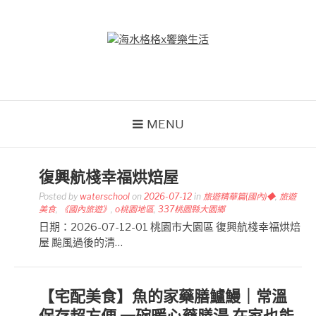
Skip
to
content
海水格格X饗樂生活
吃喝玩樂到處趴趴造
MENU
復興航棧幸福烘焙屋
Posted by
waterschool
on
2026-07-12
in
旅遊精華篇(國內)◆
,
旅遊
美食
,
《國內旅遊》
,
o桃園地區
,
337桃園縣大園鄉
日期：2026-07-12-01 桃園市大園區 復興航棧幸福烘焙
屋 颱風過後的清…
【宅配美食】魚的家藥膳鱸鰻｜常溫
保存超方便,一碗暖心藥膳湯,在家也能