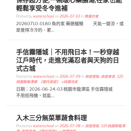
輕鬆享受冬令進補
Posted by
waterschool
on
2026-07-10
in
晚餐約會
20260710-0180 魚的家 藥膳鱸鰻 天氣一變涼，或
是覺得冷冷的、累…
手信霧隱城｜不用飛日本！一秒穿越
江戶時代，走進充滿忍者與天狗的日
式古城
Posted by
waterschool
on
2026-07-09
in
旅遊景點
,
旅遊美食
,
325
桃園縣龍潭鄉
,
《國內旅遊》
,
o桃園地區
日期：2026-06-24-03 桃園市龍潭區 手信霧隱城
不用搭飛機，就能…
入木三分無菜單蔬食料理
Posted by
waterschool
on
2026-07-08
in
旅遊景點
,
325桃園縣龍潭