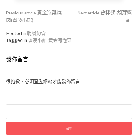
Continue
黃金泡菜燒
曾拌麵-胡蔴醬
Previous article
Next article
肉(寧菠小館)
香
Reading
Posted in
晚餐約會
Tagged in
寧菠小館
,
黃金筍泡菜
發佈留言
很抱歉，必須
登入
網站才能發佈留言。
搜
尋
關
鍵
字: