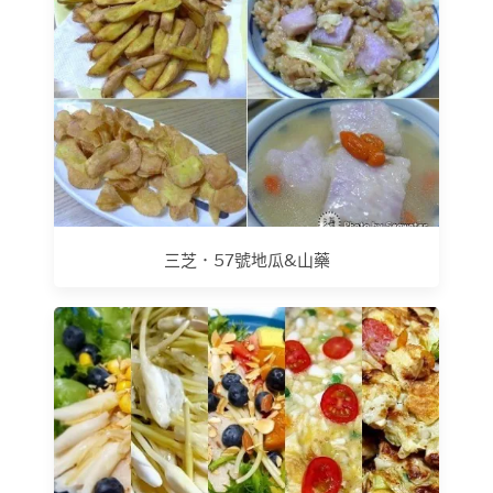
三芝．57號地瓜&山藥