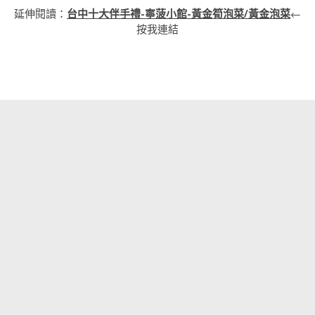
延伸閱讀：
台中十大伴手禮-寧菠小館-黃金筍泡菜/黃金泡菜
←
按我連結