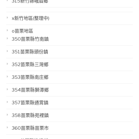
315新竹縣峨眉鄉
x新竹地區(整理中)
o苗栗地區
350苗栗縣竹南鎮
351苗栗縣頭份鎮
352苗栗縣三灣鄉
353苗栗縣南庄鄉
354苗栗縣獅潭鄉
357苗栗縣通霄鎮
358苗栗縣苑裡鎮
360苗栗縣苗栗市