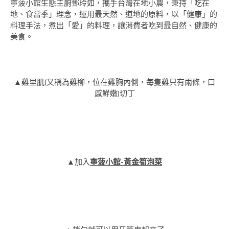
寧菠小館生態主廚鄧玲如，攜手台灣在地小農，秉持「吃在
地、食當季」理念，運用最天然、道地的原料，以「健康」的
料理手法，煮出「愛」的料理，讓消費者吃到最自然、健康的
美食。
▲雞里肌(又稱為雞柳，位在雞胸內側，每隻雞只有兩條，口
感鮮嫩)切丁
▲加入
寧菠小館-黃金筍泡菜