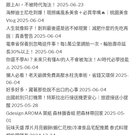
跟上AI，不被時代淘汰！
2025-06-23
海鮮迪士尼吃到爆！現撈痛風系美食＋必買零嘴🔥｜桃園美食
Vlog
2025-06-04
人生就像粽子！剝到最後還是逃不掉現實｜減肥什麼的先吃再
說｜真香警告
2025-06-04
電車省保養別忽略這件事！每1萬公里調胎一次，輪胎壽命延
長30%以上！
2025-06-04
你還不學AI？未來只有懂AI的人不會被淘汰！AI時代必學技能
⚠️
2025-06-04
懶人必看！老天爺牌免費高壓水柱洗車術，省錢又環保
2025-
06-04
好多好多，藏著那些說不出口的心事
2025-06-04
出國前別只訂機票！特斯拉出行接送機更安心｜旅遊接送小提
醒
2025-05-28
Gdesign AROMA 葉紙 森林擴香組 把森林帶回家
2025-05-
01
玩味天盛 厚片月亮蝦餅(蝦仁花枝)冷凍食品宅配推薦 泰式料理