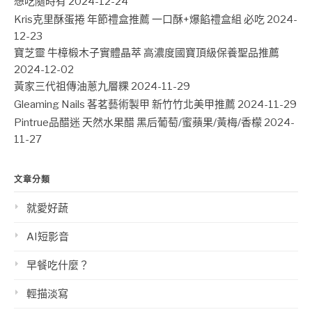
想吃隨時有
2024-12-24
Kris克里酥蛋捲 年節禮盒推薦 一口酥+爆餡禮盒組 必吃
2024-
12-23
寶芝靈 牛樟椴木子實體晶萃 高濃度國寶頂級保養聖品推薦
2024-12-02
黃家三代祖傳油蔥九層粿
2024-11-29
Gleaming Nails 茖茗藝術製甲 新竹竹北美甲推薦
2024-11-29
Pintrue品醋迷 天然水果醋 黑后葡萄/蜜蘋果/黃梅/香檬
2024-
11-27
文章分類
就愛好蔬
AI短影音
早餐吃什麼？
輕描淡寫