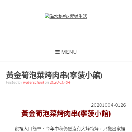
Skip
to
content
海水格格X饗樂生活
吃喝玩樂到處趴趴造
MENU
黃金筍泡菜烤肉串(寧菠小館)
Posted by
waterschool
on
2020-10-04
20201004-0126
黃金筍泡菜烤肉串(寧菠小館)
家裡人口簡單，今年中秋仍然沒有大烤特烤，只搬出家裡