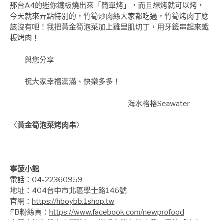
那台A4的迷你鐵板燒出來「簡單烤」，而且想烤就可以烤，
今天就來弄點特別的，竹筍炒肉絲大家都吃過，竹筍烤肉丁應
該沒有吧！我把黃金筍泡菜加上雞里肌切丁，用牙籤串起來鐵
板烤肉！
與您分享
祝大家幸福滿滿、快樂多多！
海水格格Seawater
〈
黃金筍泡菜烤肉串
〉
寧菠小館
電話：04-22360959
地址：404台中市北區學士路146號
官網：
https://hboybb.1shop.tw
FB粉絲頁：
https://www.facebook.com/newprofood