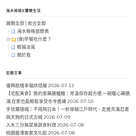
海水格格X饗樂生活
展開全部
|
收合全部
海水格格旅歷表
[食]早餐吃什麼？
輕描淡寫
關於我
近期文章
復興航棧幸福烘焙屋
2026-07-12
【宅配美食】魚的家藥膳鱸鰻｜常溫保存超方便,一碗暖心藥膳
湯,在家也能輕鬆享受冬令進補
2026-07-10
手信霧隱城｜不用飛日本！一秒穿越江戶時代，走進充滿忍者
與天狗的日式古城
2026-07-09
入木三分無菜單蔬食料理
2026-07-08
桃園龍潭客家文化館
2026-07-08