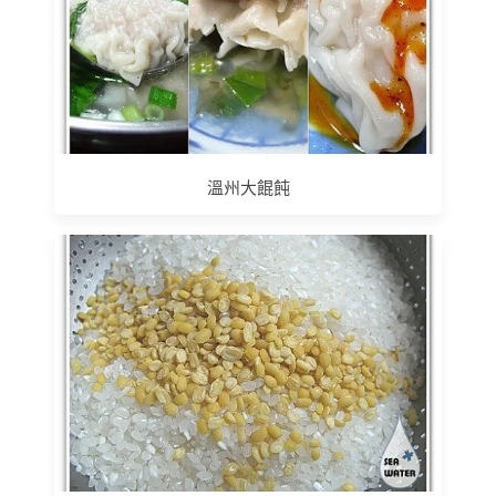
溫州大餛飩