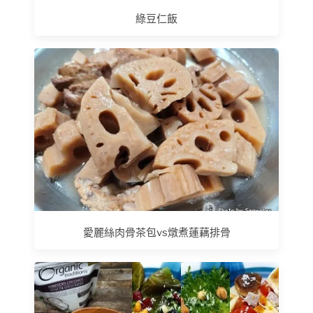
綠豆仁飯
愛麗絲肉骨茶包vs燉煮蓮藕排骨