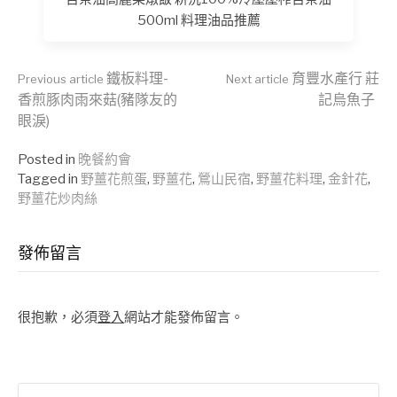
500ml 料理油品推薦
Continue
鐵板料理-
育豐水產行 莊
Previous article
Next article
香煎豚肉雨來菇(豬隊友的
記烏魚子
眼淚)
Reading
Posted in
晚餐約會
Tagged in
野薑花煎蛋
,
野薑花
,
鶯山民宿
,
野薑花料理
,
金針花
,
野薑花炒肉絲
發佈留言
很抱歉，必須
登入
網站才能發佈留言。
搜