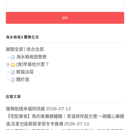
尋
關
鍵
字:
海水格格X饗樂生活
展開全部
|
收合全部
海水格格旅歷表
[食]早餐吃什麼？
輕描淡寫
關於我
近期文章
復興航棧幸福烘焙屋
2026-07-12
【宅配美食】魚的家藥膳鱸鰻｜常溫保存超方便,一碗暖心藥膳
湯,在家也能輕鬆享受冬令進補
2026-07-10