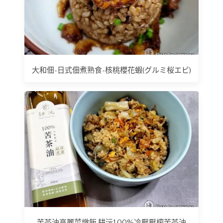
大和佃-日式佃煮熟食-核桃櫻花蝦(グルミ桜エビ)
苦茶油高麗菜燉飯 耕沅100%冷壓壓榨苦茶油