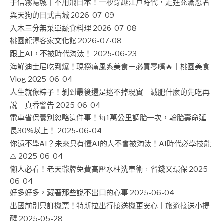
手信霧隱城｜不用飛日本！一秒穿越江戶時代，走進充滿忍者
與天狗的日式古城
2026-07-09
入木三分無菜單蔬食料理
2026-07-08
桃園龍潭客家文化館
2026-07-08
跟上AI，不被時代淘汰！
2025-06-23
海鮮迪士尼吃到爆！現撈痛風系美食＋必買零嘴🔥｜桃園美食
Vlog
2025-06-04
人生就像粽子！剝到最後還是逃不掉現實｜減肥什麼的先吃再
說｜真香警告
2025-06-04
電車省保養別忽略這件事！每1萬公里調胎一次，輪胎壽命延
長30%以上！
2025-06-04
你還不學AI？未來只有懂AI的人不會被淘汰！AI時代必學技能
⚠️
2025-06-04
懶人必看！老天爺牌免費高壓水柱洗車術，省錢又環保
2025-
06-04
好多好多，藏著那些說不出口的心事
2025-06-04
出國前別只訂機票！特斯拉出行接送機更安心｜旅遊接送小提
醒
2025-05-28