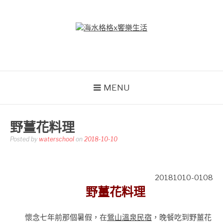
Skip
to
content
海水格格X饗樂生活
吃喝玩樂到處趴趴造
MENU
野薑花料理
Posted by
waterschool
on
2018-10-10
20181010-0108
野薑花料理
懷念七年前那個暑假，在
鶯山溫泉民宿
，晚餐吃到野薑花