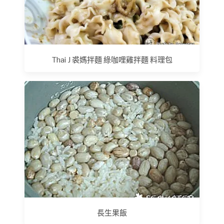
Thai J 裘媽拌麵 綠咖哩雞拌麵 料理包
長生果飯