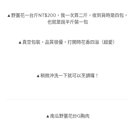
▲野薑花一台斤NT$200，我一次買二斤，收到貨時是四包，
也就是說半斤裝一包
▲真空包裝，品質很優，打開時花香四溢（超愛）
▲稍微沖洗一下就可以烹調囉！
▲南瓜野薑花炒G胸肉