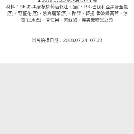
▲
2018.07.29我的溫沙拉早餐
材料：BK坊-黑麥核桃葡萄乾吐司(蒸)、BK-巴伐利亞黑麥全穀
(蒸)、野薑花(蒸)、紫高麗菜(蒸)、酪梨、輕揚-香波綠萵苣、涼
筍(已水煮)、杏仁果、紫蘇醋、義美無糖黑豆漿
圖片拍攝日期：2018.07.24~07.29