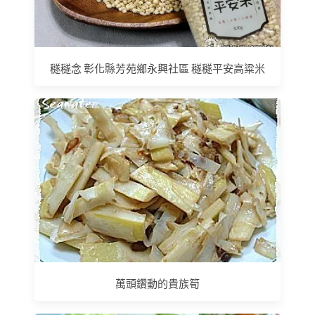
穟穟念 彰化縣芳苑鄉永興社區 穟穟平安高粱米
萬頭鑽動的貴族筍