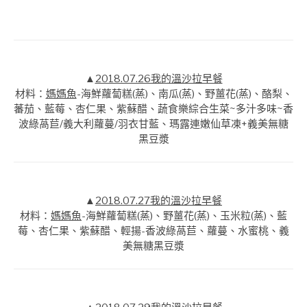
▲
2018.07.26我的溫沙拉早餐
材料：
媽媽魚
-海鮮蘿蔔糕(蒸)、南瓜(蒸)、野薑花(蒸)、酪梨、
蕃茄、藍莓、杏仁果、紫蘇醋、蔬食樂綜合生菜~多汁多味~香
波綠萵苣/義大利蘿蔓/羽衣甘藍、瑪露連嫩仙草凍+義美無糖
黑豆漿
▲
2018.07.27我的溫沙拉早餐
材料：
媽媽魚
-海鮮蘿蔔糕(蒸)、野薑花(蒸)、玉米粒(蒸)、藍
莓、杏仁果、紫蘇醋、輕揚-香波綠萵苣、蘿蔓、水蜜桃、義
美無糖黑豆漿