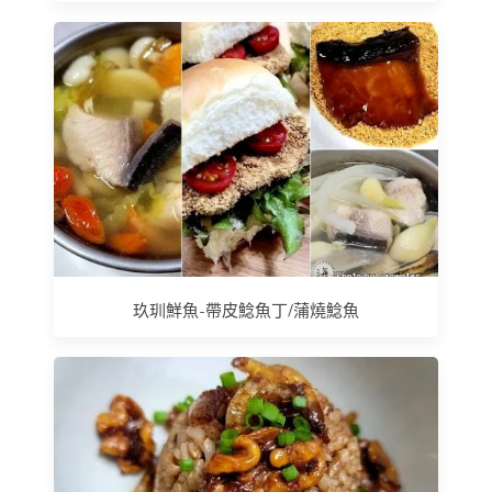
玖玔鮮魚-帶皮鯰魚丁/蒲燒鯰魚