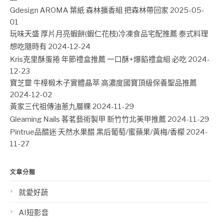
Gdesign AROMA 葉紙 森林擴香組 把森林帶回家
2025-05-
01
玩味天盛 厚片月亮蝦餅(蝦仁花枝)冷凍食品宅配推薦 泰式料理
想吃隨時有
2024-12-24
Kris克里酥蛋捲 年節禮盒推薦 一口酥+爆餡禮盒組 必吃
2024-
12-23
寶芝靈 牛樟椴木子實體晶萃 高濃度國寶頂級保養聖品推薦
2024-12-02
黃家三代祖傳油蔥九層粿
2024-11-29
Gleaming Nails 茖茗藝術製甲 新竹竹北美甲推薦
2024-11-29
Pintrue品醋迷 天然水果醋 黑后葡萄/蜜蘋果/黃梅/香檬
2024-
11-27
文章分類
就愛好蔬
AI短影音