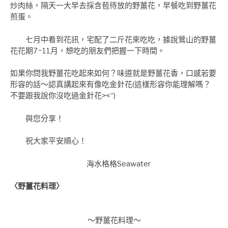
炒肉絲，隔天一大早去採含苞待放的野薑花，早餐吃到野薑花
煎蛋
。
七月中看到花訊，宅配了二斤花來吃吃，據說鶯山的野薑
花花期7~11月，想吃的朋友們把握一下時間。
如果你問我野薑花吃起來如何？味道就是野薑花香，口感若要
形容的話～認真講起來有像吃金針花(這樣形容你能理解嗎？
不要跟我說你沒吃過金針花><“)
與您分享！
祝大家平安順心！
海水格格Seawater
〈野薑花料理〉
～野薑花料理～