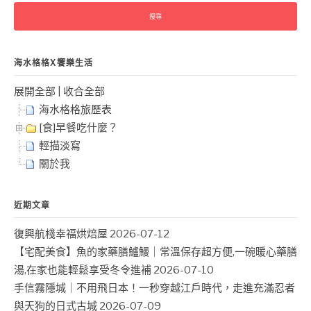
鍵
字:
海水格格X饗樂生活
展開全部
|
收合全部
海水格格旅歷表
[食]早餐吃什麼？
輕描淡寫
關於我
近期文章
復興航棧幸福烘焙屋
2026-07-12
【宅配美食】魚的家藥膳鱸鰻｜常溫保存超方便,一碗暖心藥膳
湯,在家也能輕鬆享受冬令進補
2026-07-10
手信霧隱城｜不用飛日本！一秒穿越江戶時代，走進充滿忍者
與天狗的日式古城
2026-07-09