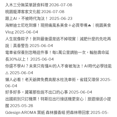
入木三分無菜單蔬食料理
2026-07-08
桃園龍潭客家文化館
2026-07-08
跟上AI，不被時代淘汰！
2025-06-23
海鮮迪士尼吃到爆！現撈痛風系美食＋必買零嘴🔥｜桃園美食
Vlog
2025-06-04
人生就像粽子！剝到最後還是逃不掉現實｜減肥什麼的先吃再
說｜真香警告
2025-06-04
電車省保養別忽略這件事！每1萬公里調胎一次，輪胎壽命延
長30%以上！
2025-06-04
你還不學AI？未來只有懂AI的人不會被淘汰！AI時代必學技能
⚠️
2025-06-04
懶人必看！老天爺牌免費高壓水柱洗車術，省錢又環保
2025-
06-04
好多好多，藏著那些說不出口的心事
2025-06-04
出國前別只訂機票！特斯拉出行接送機更安心｜旅遊接送小提
醒
2025-05-28
Gdesign AROMA 葉紙 森林擴香組 把森林帶回家
2025-05-