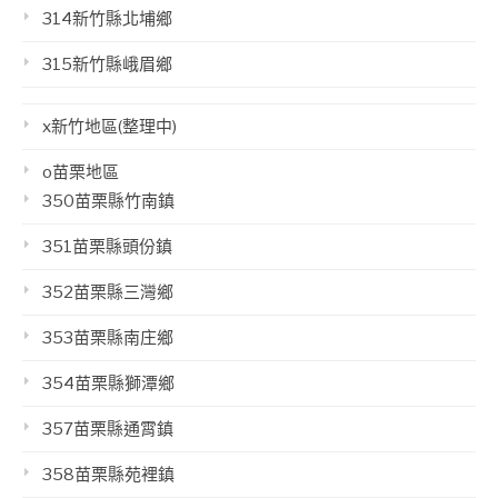
314新竹縣北埔鄉
315新竹縣峨眉鄉
x新竹地區(整理中)
o苗栗地區
350苗栗縣竹南鎮
351苗栗縣頭份鎮
352苗栗縣三灣鄉
353苗栗縣南庄鄉
354苗栗縣獅潭鄉
357苗栗縣通霄鎮
358苗栗縣苑裡鎮