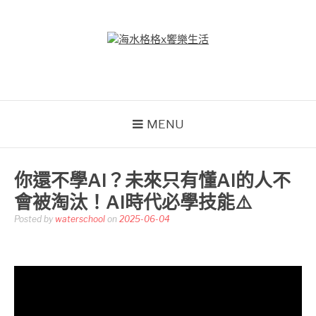
Skip
to
content
海水格格X饗樂生活
吃喝玩樂到處趴趴造
MENU
你還不學AI？未來只有懂AI的人不
會被淘汰！AI時代必學技能⚠️
Posted by
waterschool
on
2025-06-04