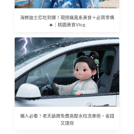
海鮮迪士尼吃到爆！現撈痛風系美食＋必買零嘴
🔥｜桃園美食Vlog
懶人必看！老天爺牌免費高壓水柱洗車術，省錢
又環保