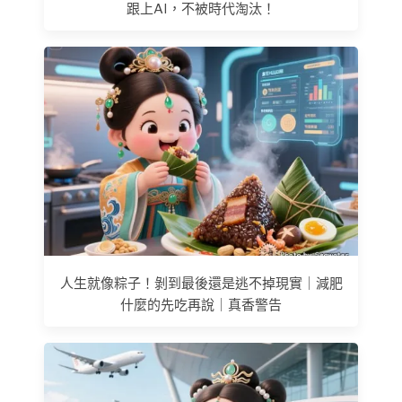
跟上AI，不被時代淘汰！
人生就像粽子！剝到最後還是逃不掉現實｜減肥
什麼的先吃再說｜真香警告