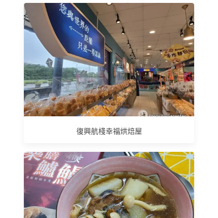
復興航棧幸福烘焙屋