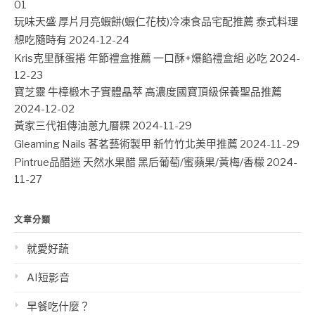
01
玩味天盛 厚片月亮蝦餅(蝦仁花枝)冷凍食品宅配推薦 泰式料理
想吃隨時有
2024-12-24
Kris克里酥蛋捲 年節禮盒推薦 一口酥+爆餡禮盒組 必吃
2024-
12-23
寶芝靈 牛樟椴木子實體晶萃 高濃度國寶頂級保養聖品推薦
2024-12-02
黃家三代祖傳油蔥九層粿
2024-11-29
Gleaming Nails 茖茗藝術製甲 新竹竹北美甲推薦
2024-11-29
Pintrue品醋迷 天然水果醋 黑后葡萄/蜜蘋果/黃梅/香檬
2024-
11-27
文章分類
就愛好蔬
AI短影音
早餐吃什麼？