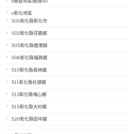
x南投地區(整理中)
o彰化地區
500彰化縣彰化市
502彰化縣芬園鄉
505彰化縣鹿港鎮
506彰化縣福興鄉
510彰化縣員林鎮
511彰化縣社頭鄉
513彰化縣埔心鄉
515彰化縣大村鄉
520彰化縣田中鎮