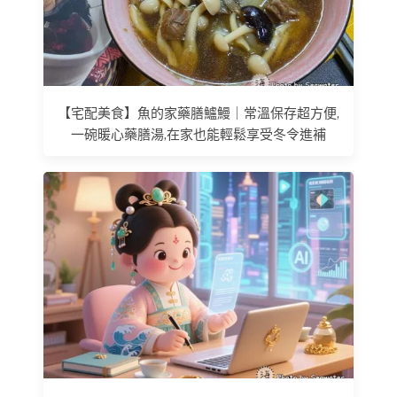
【宅配美食】魚的家藥膳鱸鰻｜常溫保存超方便,
一碗暖心藥膳湯,在家也能輕鬆享受冬令進補