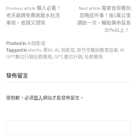
Continue
懶人必看！
電車省保養別
Previous article
Next article
老天爺牌免費高壓水柱洗
忽略這件事！每1萬公里
車術，省錢又環保
調胎一次，輪胎壽命延長
Reading
30%以上！
Posted in
AI短影音
Tagged in
shorts
,
學AI
,
AI
,
短影音
,
新竹市職訓教育協會
,
AI
GPT數位行銷社群應用
,
GPT
,
數位行銷
,
社群應用
發佈留言
很抱歉，必須
登入
網站才能發佈留言。
搜
尋
關