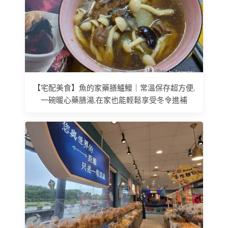
【宅配美食】魚的家藥膳鱸鰻｜常溫保存超方便,
一碗暖心藥膳湯,在家也能輕鬆享受冬令進補