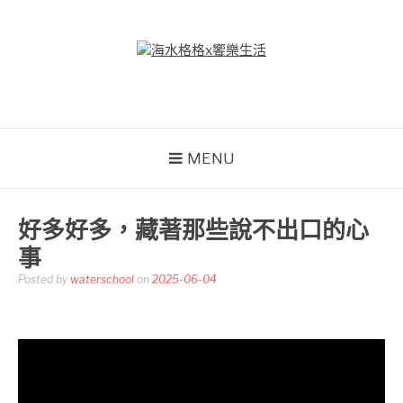
Skip
to
content
海水格格X饗樂生活
吃喝玩樂到處趴趴造
MENU
好多好多，藏著那些說不出口的心
事
Posted by
waterschool
on
2025-06-04