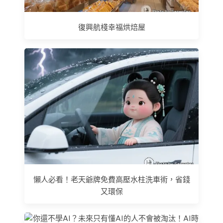
復興航棧幸福烘焙屋
懶人必看！老天爺牌免費高壓水柱洗車術，省錢
又環保