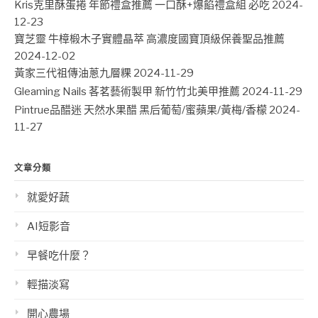
Kris克里酥蛋捲 年節禮盒推薦 一口酥+爆餡禮盒組 必吃
2024-
12-23
寶芝靈 牛樟椴木子實體晶萃 高濃度國寶頂級保養聖品推薦
2024-12-02
黃家三代祖傳油蔥九層粿
2024-11-29
Gleaming Nails 茖茗藝術製甲 新竹竹北美甲推薦
2024-11-29
Pintrue品醋迷 天然水果醋 黑后葡萄/蜜蘋果/黃梅/香檬
2024-
11-27
文章分類
就愛好蔬
AI短影音
早餐吃什麼？
輕描淡寫
開心農場