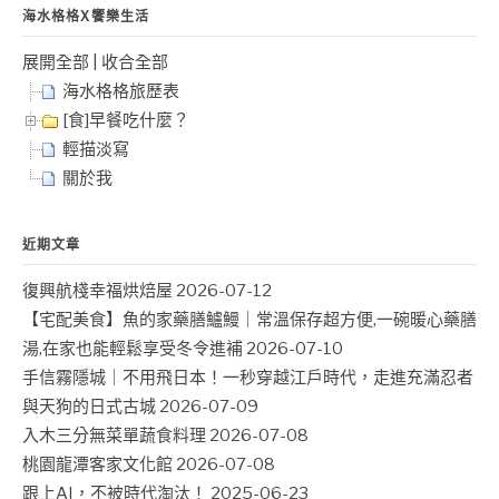
海水格格X饗樂生活
展開全部
|
收合全部
海水格格旅歷表
[食]早餐吃什麼？
輕描淡寫
關於我
近期文章
復興航棧幸福烘焙屋
2026-07-12
【宅配美食】魚的家藥膳鱸鰻｜常溫保存超方便,一碗暖心藥膳
湯,在家也能輕鬆享受冬令進補
2026-07-10
手信霧隱城｜不用飛日本！一秒穿越江戶時代，走進充滿忍者
與天狗的日式古城
2026-07-09
入木三分無菜單蔬食料理
2026-07-08
桃園龍潭客家文化館
2026-07-08
跟上AI，不被時代淘汰！
2025-06-23