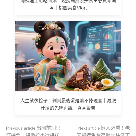
海鮮迪士尼吃到爆！現撈痛風系美食＋必買零嘴
🔥｜桃園美食Vlog
人生就像粽子！剝到最後還是逃不掉現實｜減肥
什麼的先吃再說｜真香警告
Continue
出國前別只
懶人必看！老
Previous article
Next article
訂機票！特斯拉出行接送
天爺牌免費高壓水柱洗車