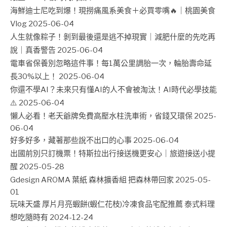
海鮮迪士尼吃到爆！現撈痛風系美食＋必買零嘴🔥｜桃園美食
Vlog
2025-06-04
人生就像粽子！剝到最後還是逃不掉現實｜減肥什麼的先吃再
說｜真香警告
2025-06-04
電車省保養別忽略這件事！每1萬公里調胎一次，輪胎壽命延
長30%以上！
2025-06-04
你還不學AI？未來只有懂AI的人不會被淘汰！AI時代必學技能
⚠️
2025-06-04
懶人必看！老天爺牌免費高壓水柱洗車術，省錢又環保
2025-
06-04
好多好多，藏著那些說不出口的心事
2025-06-04
出國前別只訂機票！特斯拉出行接送機更安心｜旅遊接送小提
醒
2025-05-28
Gdesign AROMA 葉紙 森林擴香組 把森林帶回家
2025-05-
01
玩味天盛 厚片月亮蝦餅(蝦仁花枝)冷凍食品宅配推薦 泰式料理
想吃隨時有
2024-12-24