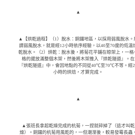
▲
▲【烘乾過程】（1）脫水：銅鑼地區，以採用弱風脫水。
謂弱風脫水，就是經12小時依序經驗，以40至70度的低溫
乾脫水。（2）烘乾：脫水後，將菊花平鋪在晾架上，一格
格的擺放滿整個木架，然後將木架推入『烘乾隧道』。在
『烘乾隧道』中，會因地點的不同從40℃至70℃不等。經2
小時的烘焙，才算完成。
▲
▲張班長拿起乾燥完成的杭菊，一捏就碎掉了（這才叫乾
燥）。銅鑼的杭菊用風乾的，一但潮溼後，較易發霉長蟲