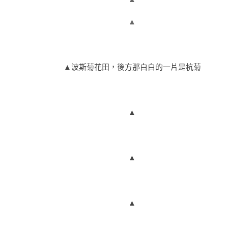
▲
▲
波斯菊花田，後方那白白的一片是杭菊
▲
▲
▲