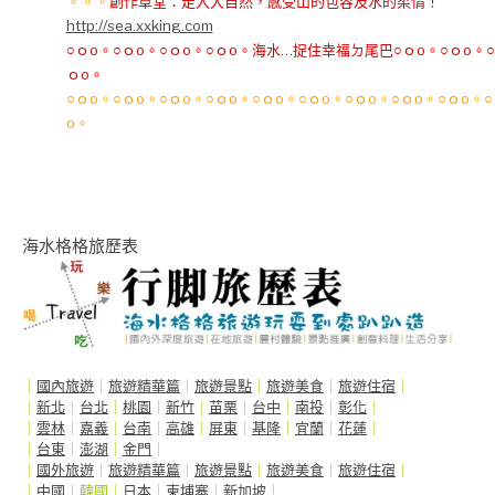
。。。
創作草堂：走入大自然，感受山的包容及水的柔情！
http://sea.xxking.com
○ｏo。○ｏo。○ｏo。○ｏo。海水…捉住幸福ㄉ尾巴○ｏo。○ｏo。○
ｏo。
○ｏo。○ｏo。○ｏo。○ｏo。○ｏo。○ｏo。○ｏo。○ｏo。○ｏo。○
o。
海水格格旅歷表
｜
國內旅遊
｜
旅遊精華篇
｜
旅遊景點
｜
旅遊美食
｜
旅遊住宿
｜
｜
新北
｜
台北
｜
桃園
｜
新竹
｜
苗栗
｜
台中
｜
南投
｜
彰化
｜
｜
雲林
｜
嘉義
｜
台南
｜
高雄
｜
屏東
｜
基隆
｜
宜蘭
｜
花蓮
｜
｜
台東
｜
澎湖
｜
金門
｜
｜
國外旅遊
｜
旅遊精華篇
｜
旅遊景點
｜
旅遊美食
｜
旅遊住宿
｜
｜
中國
｜韓國｜
日本
｜
柬埔寨
｜
新加坡
｜