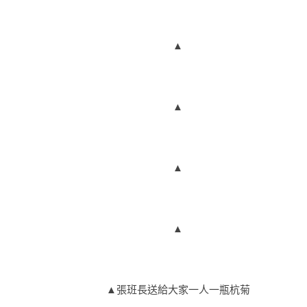
▲
▲
▲
▲
▲張班長送給大家一人一瓶杭菊