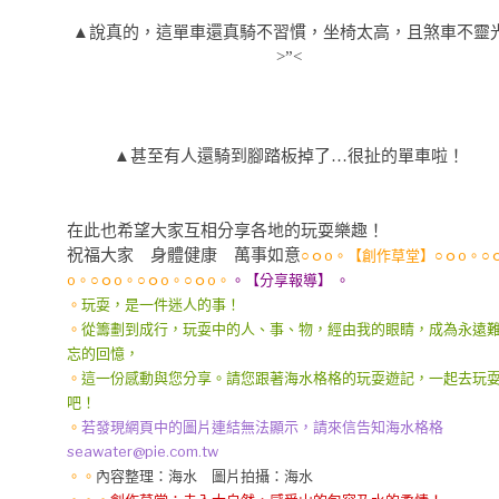
▲說真的，這單車還真騎不習慣，坐椅太高，且煞車不靈
>”<
▲甚至有人還騎到腳踏板掉了…很扯的單車啦！
在此也希望大家互相分享各地的玩耍樂趣！
祝福大家 身體健康 萬事如意
○ｏo。【創作草堂】○ｏo。○
o。○ｏo。○ｏo。○ｏo。
。【分享報導】 。
。
玩耍，是一件迷人的事！
。
從籌劃到成行，玩耍中的人、事、物，經由我的眼睛，成為永遠
忘的回憶，
。
這一份感動與您分享。請您跟著海水格格的玩耍遊記，一起去玩
吧！
。
若發現網頁中的圖片連結無法顯示，請來信告知海水格格
seawater@pie.com.tw
。。
內容整理：海水 圖片拍攝：海水