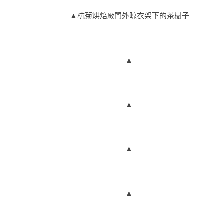
▲杭菊烘焙廠門外晾衣架下的茶樹子
▲
▲
▲
▲