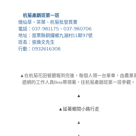
杭菊產銷班第一班
燒仙草、茶葉、杭菊批發買賣
電話：037-981175、037-980706
地址：苗栗縣銅鑼鄉九湖村11鄰97號
班長：張煥文先生
行動：0932616308
▲在杭菊花田餐廳報到完後，每個人領一台單車，由農業
遊網的工作人員Beta帶領著，往杭菊產銷班第一班參觀。
▲
▲延著鄉間小路行走
▲
▲