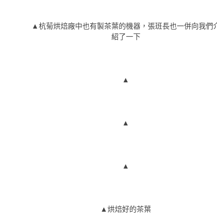
▲杭菊烘焙廠中也有製茶葉的機器，張班長也一併向我們
紹了一下
▲
▲
▲
▲烘焙好的茶葉