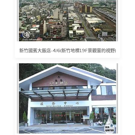
新竹國賓大飯店-4/6(新竹地標19F景觀窗的視野)