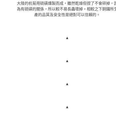
大陸的杭菊用硫磺燻製而成，雖然乾燥但捏了不會碎掉，
為有硫磺的關係，所以較不易長蟲壞掉。相較之下銅鑼所
產的品質及安全性是絕對可以信賴的。
▲
▲
▲
▲