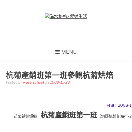
Skip
to
content
海水格格X饗樂生活
吃喝玩樂到處趴趴造
MENU
杭菊產銷班第一班參觀杭菊烘焙
Posted by
waterschool
on
2008-11-28
日期：2008-11
杭菊產銷班第一班
苗栗縣銅鑼鄉
（
銅鑼杭菊花海行-2