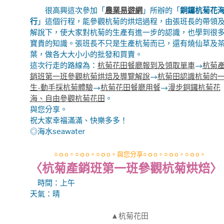
很高興這次參加「
農業易遊網
」所辦的「
銅鑼杭菊花
行
」這個行程，能參觀杭菊的烘焙過程，由張班長的帶領
解說下，使大家對杭菊的生產有進一步的認識，也學到很
寶貴的知識。張班長不只是生產杭菊而已，還有燒仙草及
葉，做各大大小小的批發和買賣。
這次行走的路線為：
杭菊花田餐廳報到及領取單車
→
杭菊
銷班第一班參觀杭菊烘焙及導覽解說
→
杭菊田認識杭菊的
生-動手採杭菊體驗
→
杭菊花田餐廳用餐
→
漫步銅鑼杭菊花
海、自由參觀杭菊花田
。
與您分享。
祝大家幸福滿滿、快樂多多！
◎海水seawater
○ｏo。○ｏo。○ｏo。與您分享○ｏo。○ｏo。○ｏo。
〈杭菊產銷班第一班參觀杭菊烘焙〉
時間
：上午
天氣：晴
▲杭菊花田