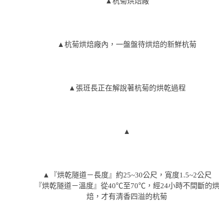
▲杭菊烘焙廠
▲杭菊烘焙廠內，一盤盤待烘焙的新鮮杭菊
▲張班長正在解說著杭菊的烘乾過程
▲
▲『烘乾隧道－長度』約25~30公尺，寬度1.5~2公尺
『烘乾隧道－溫度』從40℃至70℃，經24小時不間斷的
焙，才有清香四溢的杭菊