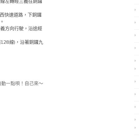
3線左轉經三義往銅鑼
東西快速道路，下銅鑼
。
三義方向行駛，沿途經
128線)，沿著銅鑼九
自動一點唄！自己來～