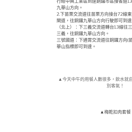
行經中興工業區到達銅鑼市區接省道1
九華山方向。
2.下苗栗交流道往苗栗方向接台72線
閘道，往銅鑼九華山方向行駛即可到達
（北上）：下三義交流道轉台13線往
三義，往銅鑼九華山方向。
三號國道：下通霄交流道往銅鑼方向(苗
華山指標即可到達。
▲今天中午的用餐人數很多，飲水就
別客氣！
▲梅乾扣肉套餐