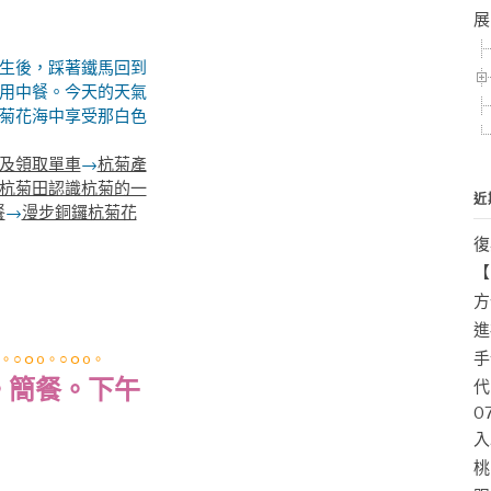
展
生後，踩著鐵馬回到
用中餐。今天的天氣
菊花海中享受那白色
及領取單車
→
杭菊產
杭菊田認識杭菊的一
近
餐
→
漫步銅鑼杭菊花
復
【
方
進
手
。○ｏo。○ｏo。
。簡餐。下午
代
0
入
桃