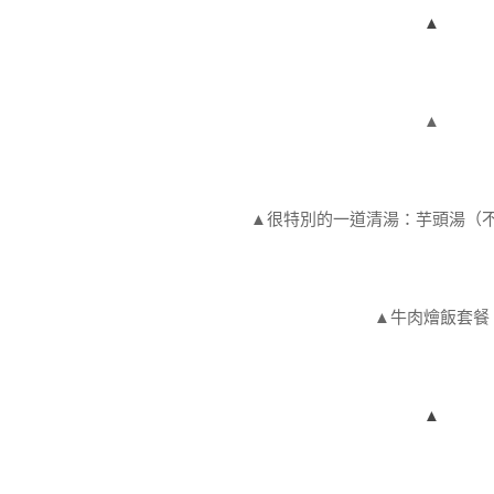
▲
▲
▲
很特別的一道清湯：芋頭湯（
▲牛肉燴飯套餐
▲