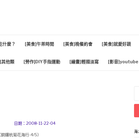
活
餐吃什麼？
[美食]午茶時間
[美食]晚餐約會
[美食]就愛好蔬
]其他類
[勞作]DIY手指運動
[繪畫]輕描淡寫
[影音]youtube
搜
尋
關
鍵
字
日期：2008-11-22-04
海
（
銅鑼杭菊花海行-4/5
）