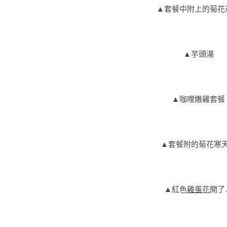
▲
套餐中附上的菊花
▲
芋頭湯
▲
咖哩嫩雞套餐
▲
套餐附的菊花寒
▲
紅色
雞蛋花
開了