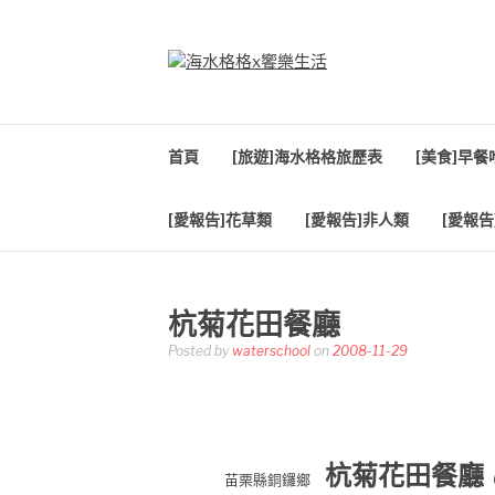
Skip
to
content
海水格格X饗樂生
吃喝玩樂到處趴趴造
首頁
[旅遊]海水格格旅歷表
[美食]早
[愛報告]花草類
[愛報告]非人類
[愛報告
杭菊花田餐廳
Posted by
waterschool
on
2008-11-29
杭菊花田餐廳
苗栗縣銅鑼鄉