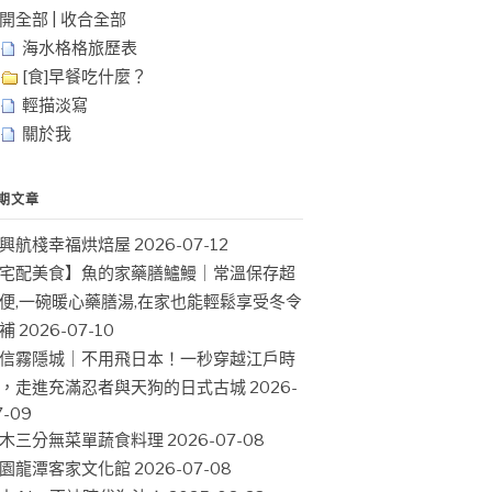
開全部
|
收合全部
海水格格旅歷表
[食]早餐吃什麼？
輕描淡寫
關於我
期文章
興航棧幸福烘焙屋
2026-07-12
宅配美食】魚的家藥膳鱸鰻｜常溫保存超
便,一碗暖心藥膳湯,在家也能輕鬆享受冬令
補
2026-07-10
信霧隱城｜不用飛日本！一秒穿越江戶時
，走進充滿忍者與天狗的日式古城
2026-
7-09
木三分無菜單蔬食料理
2026-07-08
園龍潭客家文化館
2026-07-08