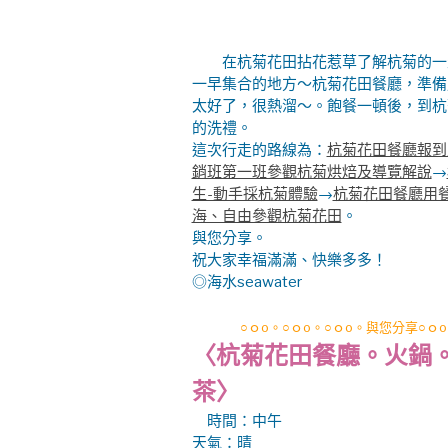
在杭菊花田拈花惹草了解杭菊的一
一早集合的地方～杭菊花田餐廳，準備
太好了，很熱溜～。飽餐一頓後，到杭
的洗禮。
這次行走的路線為：
杭菊花田餐廳報到
銷班第一班參觀杭菊烘焙及導覽解說
→
生-動手採杭菊體驗
→
杭菊花田餐廳用
海、自由參觀杭菊花田
。
與您分享。
祝大家幸福滿滿、快樂多多！
◎海水seawater
○ｏo。○ｏo。○ｏo。與您分享○ｏo
〈杭菊花田餐廳。火鍋
茶〉
時間
：中午
天氣：晴