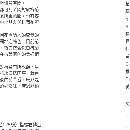
坦優質空間。
帶
都可見老闆對於杭菊
玩
友所畫的圖，也有客
宅
中小朋友與杭菊花所
K
禮
因花園給人的感覺的
寶
顯地方特色，目前前
，後方依舊保留杭菊
保
在杭菊園內的美好情
黃
G
對杭菊有所改觀，清
推
花凍清透明亮，就連
P
淡的菊花香，原來是
的好滋味，度過舒適
黃
文
苗128線）指標右轉直