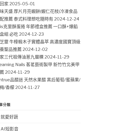
回家
2025-05-01
味天盛 厚片月亮蝦餅(蝦仁花枝)冷凍食品
配推薦 泰式料理想吃隨時有
2024-12-24
ris克里酥蛋捲 年節禮盒推薦 一口酥+爆餡
盒組 必吃
2024-12-23
芝靈 牛樟椴木子實體晶萃 高濃度國寶頂級
養聖品推薦
2024-12-02
家三代祖傳油蔥九層粿
2024-11-29
leaming Nails 茖茗藝術製甲 新竹竹北美甲
薦
2024-11-29
intrue品醋迷 天然水果醋 黑后葡萄/蜜蘋果/
梅/香檬
2024-11-27
章分類
就愛好蔬
AI短影音