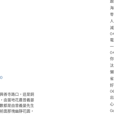
跟
海
零
人
減
0
電
一
0
你
汰
懶
0
省
好
0
興善寺路口，這是銅
出
，由當地花農曾義晏
心
數都是由曾義晏先生
G
前面那塊幽靜花園，