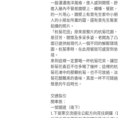
一股濃濃南洋風格，使人感到開懷、舒
進入屋內不管是牆壁上、櫃檯、餐飲，
的一片用心，牆壁上有曾先生家中小朋
人的小朋友所畫的圖，還有曾先生幫家
拍攝的照片。
「杭菊花田」原來是整片的杭菊花園，
是芬芳、開懷及多采多姿，老闆為了凸
面已提供給現代人一個不同的解壓環境
園。杭菊季時，在此用餐就可感受到坐
境。
來到這裡一定要喝一杯杭菊花茶，讓您
新菊花香忍不住多喝了幾杯；這裡的杭
菊花凍中的那顆杭菊，也不可放過，淡
菊花醋飄來的香味，真是一杯不可錯過
愜意的午后時光。
交通指引
開車族：
一號國道（南下）
1.下苗栗交流道往公館方向見往銅鑼（