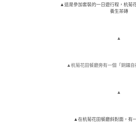
▲這是參加套裝的一日遊行程，杭菊
養生茶磚
▲
▲杭菊花田餐廳旁有一個「銅鑼自
▲
▲在杭菊花田餐廳斜對面，有