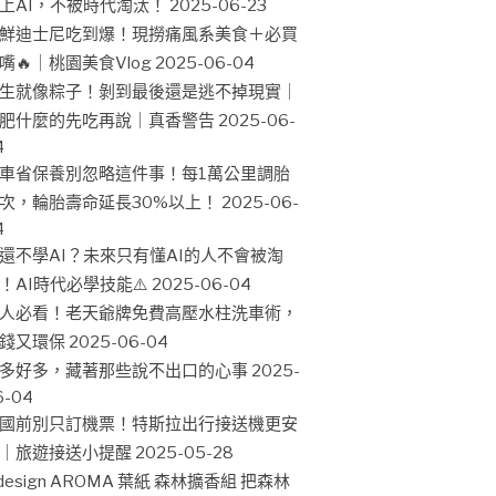
上AI，不被時代淘汰！
2025-06-23
鮮迪士尼吃到爆！現撈痛風系美食＋必買
嘴🔥｜桃園美食Vlog
2025-06-04
生就像粽子！剝到最後還是逃不掉現實｜
肥什麼的先吃再說｜真香警告
2025-06-
4
車省保養別忽略這件事！每1萬公里調胎
次，輪胎壽命延長30%以上！
2025-06-
4
還不學AI？未來只有懂AI的人不會被淘
！AI時代必學技能⚠️
2025-06-04
人必看！老天爺牌免費高壓水柱洗車術，
錢又環保
2025-06-04
多好多，藏著那些說不出口的心事
2025-
6-04
國前別只訂機票！特斯拉出行接送機更安
｜旅遊接送小提醒
2025-05-28
design AROMA 葉紙 森林擴香組 把森林