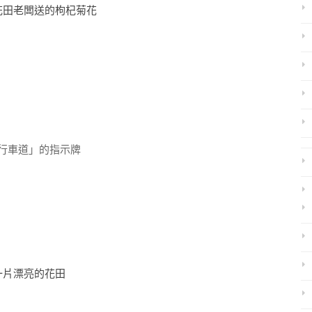
花田老闆送的枸杞菊花
行車道」的指示牌
一片漂亮的花田