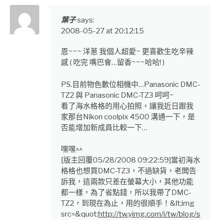
葉子
says:
2008-05-27 at 20:12:15
恩~~~ 洋蔥 我個人超愛~ 更喜歡生吃辛辣
感 ( 吃完 嘴巴會…留香~~~哈哈! )
PS.目前物色數位相機中…Panasonic DMC-
TZ2 與 Panasonic DMC-TZ3 呵呵~
看了海水格格的用心拍照，讓我近日跟我
家那台Nikon coolpix 4500 溝通一下，是
否能增加新成員比較一下…
嘿嘿^^
[版主回覆05/28/2008 09:22:59]當初海水
格格也想買DMC-TZ3，不過缺貨，老闆告
訴我，這兩款只差在螢幕大小，其他功能
都一樣，為了省點錢，所以我帶了DMC-
TZ2，到現在為止，用的很順手！&lt;img
src=&quot;
http://tw.yimg.com/i/tw/blog/s