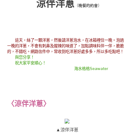
涼伴洋蔥
（
晚餐的約會
）
這天，絲了一顆洋蔥，然後請洋蔥泡水，在冰箱裡住一晚。泡過
一晚的洋蔥，不會有刺鼻及腥辣的味道了，加點調味料伴一伴，脆脆
的，不錯吃。網路信件中，常收到吃洋蔥好處多多，所以多吃點吧！
與您分享！
祝大家平安順心！
海水格格Seawater
〈涼伴洋蔥〉
▲涼伴洋蔥