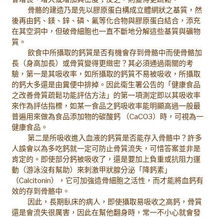
骨骼的建造乃是先以膠原蛋白構成立體網狀之基質，然
後再由鈣、鎂、鋅、磷、氟等化合物與膠原蛋白結合，添充
在其空洞中，但破骨細胞也一直不斷地分解這些基質與礦物
質。
飲食中所攝取的鈣質是否有機會存到骨骼中而使骨骼加
長（身高加長）或骨質變得更緻密？其必須通過兩關的考
驗，第一是其吸收率，如所攝取的鈣質不易被吸收，所攝取
的鈣大多還是由糞便中排掉。因此衛生署公告的「健康食品
之改善骨質疏鬆功能評估方法」的第一項測定即以其吸收率
來作為評估指標，如某一食品之鈣吸收率能明顯高過一般最
普遍用來做為食品添加物的碳酸鈣 （CaCO3）時，可視為一
健康食品。
第二是所吸收進入血液的鈣質是否能存入骨骼中？許多
人誤會以為多吃鈣就一定可防止骨質流失，可惜答案並非是
肯定的。即使部分鈣被吸收了，還是要加上負重或抗阻力運
動（游泳沒有幫助）來刺激甲狀腺分泌「降鈣素」
（Calcitonin），它可加強造骨細胞之活性，而才能將血鈣有
效的存到骨骼中。
因此，長期臥床的病人，即使攝取易吸收之高鈣，骨質
還是會流失很厲害，因此在幫他翻身時，常一不小心就會發