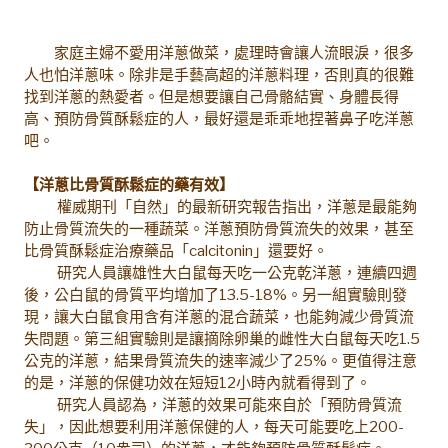
家庭主婦不愛用洋蔥做菜，處理時會讓人流眼淚，很多
人也怕洋蔥味。除非是手藝高超的洋蔥料理，否則真的很難
找到洋蔥的熱愛者。但是想要讓自己骨骼結實、身體長得
高、預防骨質酥鬆症的人，最好還是乖乖地捏著鼻子吃洋蔥
吧。
【洋蔥比骨質酥鬆症的藥有效】
權威期刊「自然」的最新研究報告指出，洋蔥是最能夠
防止骨質流失的一種蔬菜。洋蔥預防骨質流失的效果，甚至
比骨質酥鬆症治療藥品「calcitonin」還要好。
研究人員讓雄性大白鼠每天吃一公克乾洋蔥，連續四週
後，公白鼠的骨質平均增加了13.5-18%。另一組實驗則發
現，讓大白鼠食用含有洋蔥的混合蔬菜，也能夠減少骨質流
失問題。第三組實驗則是讓摘除卵巢的雌性大白鼠每天吃1.5
公克的洋蔥，結果骨質流失的速率減少了25%。更值得注意
的是，洋蔥的保健功效在短短12小時內就看得到了。
研究人員認為，洋蔥的效果可能來自於「預防骨質流
失」，因此想要利用洋蔥保健的人，每天可能要吃上200-