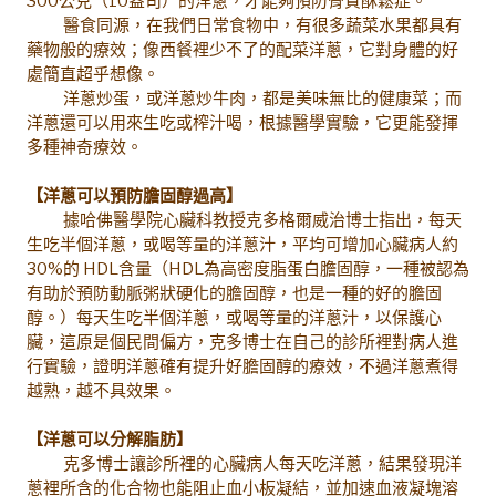
300公克（10盎司）的洋蔥，才能夠預防骨質酥鬆症。
醫食同源，在我們日常食物中，有很多蔬菜水果都具有
藥物般的療效；像西餐裡少不了的配菜洋蔥，它對身體的好
處簡直超乎想像。
洋蔥炒蛋，或洋蔥炒牛肉，都是美味無比的健康菜；而
洋蔥還可以用來生吃或榨汁喝，根據醫學實驗，它更能發揮
多種神奇療效。
【洋蔥可以預防膽固醇過高】
據哈佛醫學院心臟科教授克多格爾威治博士指出，每天
生吃半個洋蔥，或喝等量的洋蔥汁，平均可增加心臟病人約
30%的 HDL含量（HDL為高密度脂蛋白膽固醇，一種被認為
有助於預防動脈粥狀硬化的膽固醇，也是一種的好的膽固
醇。）每天生吃半個洋蔥，或喝等量的洋蔥汁，以保護心
臟，這原是個民間偏方，克多博士在自己的診所裡對病人進
行實驗，證明洋蔥確有提升好膽固醇的療效，不過洋蔥煮得
越熟，越不具效果。
【洋蔥可以分解脂肪】
克多博士讓診所裡的心臟病人每天吃洋蔥，結果發現洋
蔥裡所含的化合物也能阻止血小板凝結，並加速血液凝塊溶