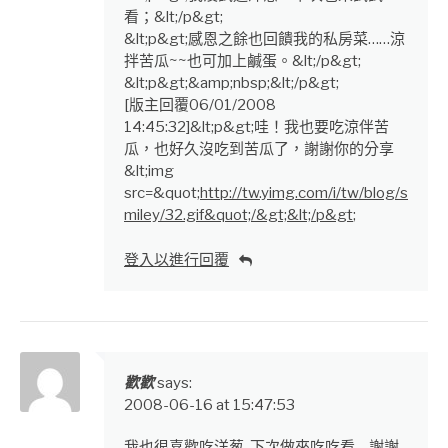
看；&lt;/p&gt;
&lt;p&gt;感恩之餘也回饋我的私房菜……涼
拌苦瓜~~也可加上鹹蛋。&lt;/p&gt;
&lt;p&gt;&amp;nbsp;&lt;/p&gt;
[版主回覆06/01/2008
14:45:32]&lt;p&gt;哇！我也要吃涼伴苦
瓜，也好久沒吃到苦瓜了，謝謝你的分享
&lt;img
src=&quot;
http://tw.yimg.com/i/tw/blog/s
miley/32.gif&quot;/&gt;&lt;/p&gt
;
登入以進行回覆
歡歡
says:
2008-06-16 at 15:47:53
我也很喜歡吃洋葱, 下次做來吃吃看… 謝謝