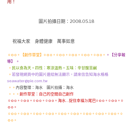
用！
圖片拍攝日期：2008.05.18
祝福大家 身體健康 萬事如意
○ｏo。【創作草堂】○ｏo。○ｏo。○ｏo。○ｏo。○ｏo。
。【分享報
導】 。
。
民以食為天。四性：寒涼溫熱。五味：辛甘酸苦鹹
。
若發現網頁中的圖片連結無法顯示，請來信告知海水格格
seawater@pie.com.tw
。。
內容整理：海水 圖片拍攝：海水
。。。
創作草堂：自己的空間自己創作
○ｏo。○ｏo。○ｏo。○ｏo。海水…捉住幸福ㄉ尾巴○ｏo。○ｏo。○
ｏo。
○ｏo。○ｏo。○ｏo。○ｏo。○ｏo。○ｏo。○ｏo。○ｏo。○ｏo。○
ｏo。