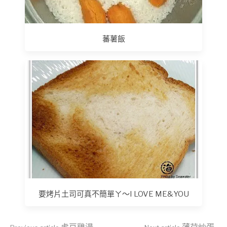
蕃薯飯
要烤片土司可真不簡單ㄚ～I LOVE ME&YOU