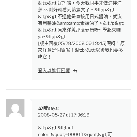
&lt;p&gt;好巧唷，今天我同事才做涼拌洋
蔥 ^^ 剛好就看到這篇文了 ~ &lt;/p&gt;
&lt;p&gt;不過他是直接用日式醬油，就沒
有用醬油&amp;amp;素蠔油了。&lt;/p&gt;
&lt;p&gt;原來洋蔥那麼健康呀~ 學起來囉
ya~&lt;/p&gt;
[版主回覆05/28/2008 09:19:45]嘿呀！原
來洋蔥是個寶呢！&lt;br&gt;以後我也要多
吃它！
登入以進行回覆
山豬
says:
2008-05-27 at 17:36:19
&lt;p&gt;&lt;font
color=&quot;#0000ff&quot;&gt;可