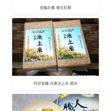
田龜計畫-養生紅藜
阿甘本舖-台東池上米-糙米