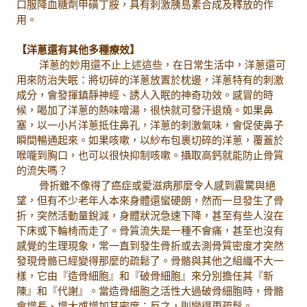
口服降血糖劑甲磺丁胺，具有刺激胰島素合成及釋放的作
用。
【洋蔥還有其他多種療效】
洋蔥的妙用還不止上述這些，在日常生活中，洋蔥還可
用來防治失眠：將切碎的洋蔥放置於枕邊，洋蔥特有的刺激
成分，會發揮鎮靜神經、誘人入眠的神奇功效。感冒的時
候，喝加了洋蔥的熱味噌湯，很快就可發汗退燒。如果鼻
塞，以一小片洋蔥抵住鼻孔，洋蔥的刺激氣味，會促使鼻子
瞬間暢通起來。如果咳嗽，以紗布包裹切碎的洋蔥，覆蓋於
喉嚨到胸口，也可以很快抑制咳嗽。攝取高鈣就能防止骨質
的流失嗎？
骨折雖不像得了癌症或愛滋病那麼令人感到震驚與絕
望，但有不少老年人本來身體還蠻硬朗，然而一旦發生了骨
折，突然活動量銳減，身體狀況急速下降，甚至有些人沒在
下床或下輪椅而走了。骨質流失是一種不會痛，甚至也沒有
感覺的生理現象，常一直到發生骨折或去測骨質密度才突然
發現骨骼已經變得那麼的疏鬆了。骨骼與其他之組織不大一
樣，它由『造骨細胞』和『破骨細胞』來分別擔任其『新
陳』和『代謝』。當造骨細胞之活性大過破骨細胞時，骨骼
會增長、增大或增加其密度；反之，則變得更疏鬆。