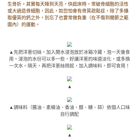
生骨折。其實每天睡到天亮，快起床時，常破骨細胞的活性
或大過造骨細胞，因此，如您怕會有骨質疏鬆症，除了多攝
取優質的鈣之外，別忘了也要常做負重（在不傷到關節之範
圍內）的運動。
▲先把洋蔥切絲，加入開水浸泡放於冰箱冷藏，泡一天後食
用。浸泡的水份可以多一些，好讓洋蔥的味道淡化，或多換
一次水。隔天，再把洋蔥絲撈起，加入調味料，即可食用！
▲
▲調味料（醬油、素蠔油、香油、醋、糖、蒜）依個人口味
自行調配
▲