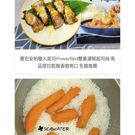
寶宏安柏職人起司PowerRed雙重濃郁起司絲 馬
茲摩拉乾酪香醇爽口 乳酪推薦