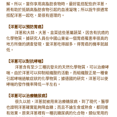
解。所以，當你享用高脂肪食物時，最好能搭配些許洋蔥，
將有助於抵銷高脂肪食物引起的血液凝塊；所以說牛排通常
搭配洋蔥一起吃，是很有道理的。
【洋蔥可以預防胃癌】
洋蔥和大蒜、大蔥、韭菜這些蔥屬蔬菜，因含有抗癌的
化學物質，據研究人員在中國山東省一個胃癌罹患率很高的
地方所做的調查發現，當洋蔥吃得越多，得胃癌的機率就越
低。
【洋蔥可以對抗哮喘】
洋蔥含有至少三種抗發炎的天然化學物質，可以治療哮
喘。由於洋蔥可以抑制組織胺的活動，而組織胺正是一種會
引起哮喘過敏症狀的化學物質；據德國的研究，洋蔥可以使
哮喘的發作機率降低一半左右。
【洋蔥可以治療糖尿病】
很久以前，洋蔥就被用來治療糖尿病，到了現代，醫學
也證明洋蔥確實能夠降血糖；而且不論生食或熟食，都同樣
有效果。原來洋蔥裡有一種抗糖尿病的化合物，類似常用的