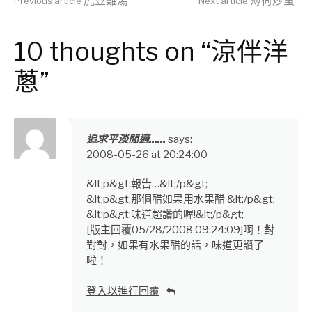
Continue
虎豆雞湯
薄荷炒蛋
Previous article
Next article
Reading
10 thoughts on “涼伴洋
蔥”
追求平淡閒適......
says:
2008-05-26 at 20:24:00
&lt;p&gt;報告…&lt;/p&gt;
&lt;p&gt;那個醋如果用水果醋 &lt;/p&gt;
&lt;p&gt;味道超讚的喔!&lt;/p&gt;
[版主回覆05/28/2008 09:24:09]啊！對
對對，如果有水果醋的話，味道更讚了
啦！
登入以進行回覆