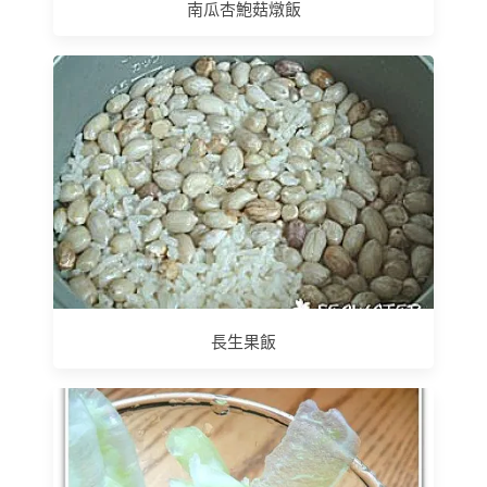
南瓜杏鮑菇燉飯
長生果飯