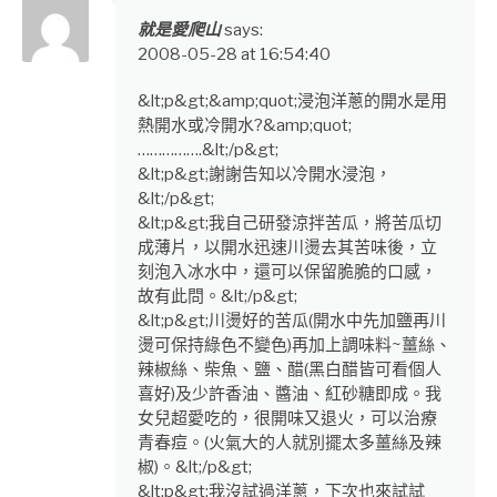
就是愛爬山
says:
2008-05-28 at 16:54:40
&lt;p&gt;&amp;quot;浸泡洋蔥的開水是用
熱開水或冷開水?&amp;quot;
…………….&lt;/p&gt;
&lt;p&gt;謝謝告知以冷開水浸泡，
&lt;/p&gt;
&lt;p&gt;我自己研發涼拌苦瓜，將苦瓜切
成薄片，以開水迅速川燙去其苦味後，立
刻泡入冰水中，還可以保留脆脆的口感，
故有此問。&lt;/p&gt;
&lt;p&gt;川燙好的苦瓜(開水中先加鹽再川
燙可保持綠色不變色)再加上調味料~薑絲、
辣椒絲、柴魚、鹽、醋(黑白醋皆可看個人
喜好)及少許香油、醬油、紅砂糖即成。我
女兒超愛吃的，很開味又退火，可以治療
青春痘。(火氣大的人就別擺太多薑絲及辣
椒)。&lt;/p&gt;
&lt;p&gt;我沒試過洋蔥，下次也來試試