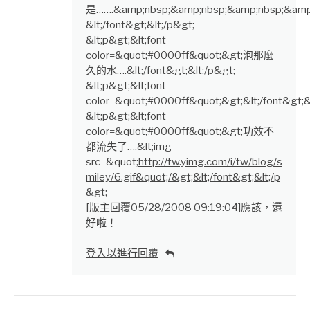
是…….&amp;nbsp;&amp;nbsp;&amp;nbsp;&amp
&lt;/font&gt;&lt;/p&gt;
&lt;p&gt;&lt;font
color=&quot;#0000ff&quot;&gt;泡那麼
久的水….&lt;/font&gt;&lt;/p&gt;
&lt;p&gt;&lt;font
color=&quot;#0000ff&quot;&gt;&lt;/font&gt;&
&lt;p&gt;&lt;font
color=&quot;#0000ff&quot;&gt;功效不
都流失了….&lt;img
src=&quot;
http://tw.yimg.com/i/tw/blog/s
miley/6.gif&quot;/&gt;&lt;/font&gt;&lt;/p
&gt
;
[版主回覆05/28/2008 09:19:04]應該，還
好啦！
登入以進行回覆