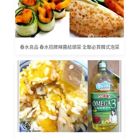
春水良品 春水招牌辣醬結頭菜 全聯必買韓式泡菜