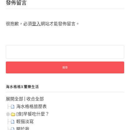
發佈留言
很抱歉，必須
登入
網站才能發佈留言。
搜
尋
關
鍵
字:
海水格格X饗樂生活
展開全部
|
收合全部
海水格格旅歷表
[食]早餐吃什麼？
輕描淡寫
關於我