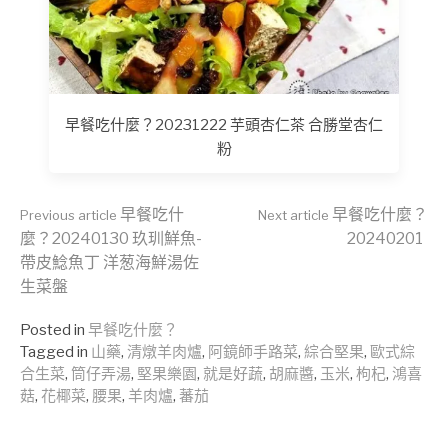
早餐吃什麼？20231222 芋頭杏仁茶 合勝堂杏仁
粉
Continue
早餐吃什
早餐吃什麼？
Previous article
Next article
麼？20240130 玖玔鮮魚-
20240201
帶皮鯰魚丁 洋葱海鮮湯佐
Reading
生菜盤
Posted in
早餐吃什麼？
Tagged in
山藥
,
清燉羊肉爐
,
阿鏡師手路菜
,
綜合堅果
,
歐式綜
合生菜
,
筒仔弄湯
,
堅果樂園
,
就是好蔬
,
胡麻醬
,
玉米
,
枸杞
,
鴻喜
菇
,
花椰菜
,
腰果
,
羊肉爐
,
蕃茄