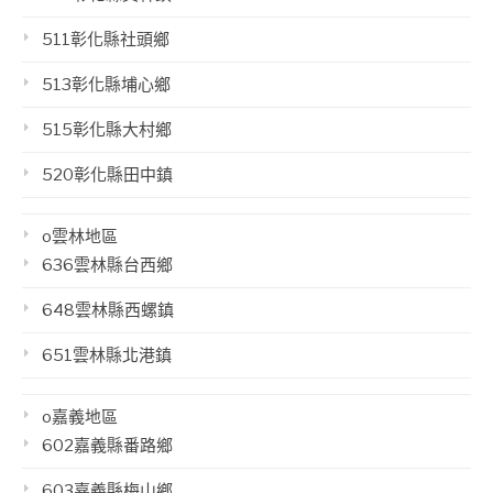
511彰化縣社頭鄉
513彰化縣埔心鄉
515彰化縣大村鄉
520彰化縣田中鎮
o雲林地區
636雲林縣台西鄉
648雲林縣西螺鎮
651雲林縣北港鎮
o嘉義地區
602嘉義縣番路鄉
603嘉義縣梅山鄉