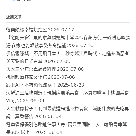
近期文章
復興航棧幸福烘焙屋
2026-07-12
【宅配美食】魚的家藥膳鱸鰻｜常溫保存超方便,一碗暖心藥膳
湯,在家也能輕鬆享受冬令進補
2026-07-10
手信霧隱城｜不用飛日本！一秒穿越江戶時代，走進充滿忍者
與天狗的日式古城
2026-07-09
入木三分無菜單蔬食料理
2026-07-08
桃園龍潭客家文化館
2026-07-08
跟上AI，不被時代淘汰！
2025-06-23
海鮮迪士尼吃到爆！現撈痛風系美食＋必買零嘴🔥｜桃園美食
Vlog
2025-06-04
人生就像粽子！剝到最後還是逃不掉現實｜減肥什麼的先吃再
說｜真香警告
2025-06-04
電車省保養別忽略這件事！每1萬公里調胎一次，輪胎壽命延
長30%以上！
2025-06-04