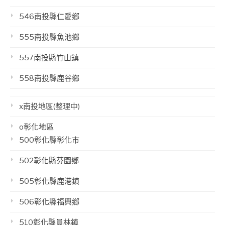
546南投縣仁愛鄉
555南投縣魚池鄉
557南投縣竹山鎮
558南投縣鹿谷鄉
x南投地區(整理中)
o彰化地區
500彰化縣彰化市
502彰化縣芬園鄉
505彰化縣鹿港鎮
506彰化縣福興鄉
510彰化縣員林鎮