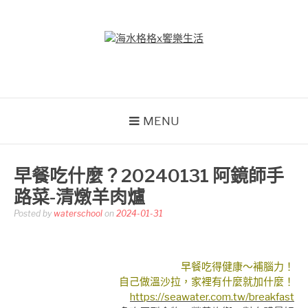
Skip
to
content
海水格格X饗樂生活
吃喝玩樂到處趴趴造
MENU
早餐吃什麼？20240131 阿鏡師手
路菜-清燉羊肉爐
Posted by
waterschool
on
2024-01-31
早餐吃得健康～補腦力！
自己做溫沙拉，家裡有什麼就加什麼！
https://seawater.com.tw/breakfast