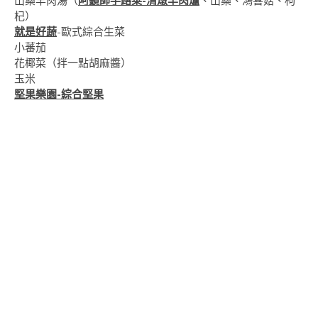
山藥羊肉湯（
阿鏡師手路菜-清燉羊肉爐
、山藥、鴻喜菇、枸
杞）
就是好蔬
-歐式綜合生菜
小蕃茄
花椰菜（拌一點胡麻醬）
玉米
堅果樂園-綜合堅果