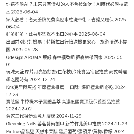
你還不學AI？未來只有懂AI的人不會被淘汰！AI時代必學技能
⚠️
2025-06-04
懶人必看！老天爺牌免費高壓水柱洗車術，省錢又環保
2025-
06-04
好多好多，藏著那些說不出口的心事
2025-06-04
出國前別只訂機票！特斯拉出行接送機更安心｜旅遊接送小提
醒
2025-05-28
Gdesign AROMA 葉紙 森林擴香組 把森林帶回家
2025-05-
01
玩味天盛 厚片月亮蝦餅(蝦仁花枝)冷凍食品宅配推薦 泰式料理
想吃隨時有
2024-12-24
Kris克里酥蛋捲 年節禮盒推薦 一口酥+爆餡禮盒組 必吃
2024-
12-23
寶芝靈 牛樟椴木子實體晶萃 高濃度國寶頂級保養聖品推薦
2024-12-02
黃家三代祖傳油蔥九層粿
2024-11-29
Gleaming Nails 茖茗藝術製甲 新竹竹北美甲推薦
2024-11-29
Pintrue品醋迷 天然水果醋 黑后葡萄/蜜蘋果/黃梅/香檬
2024-