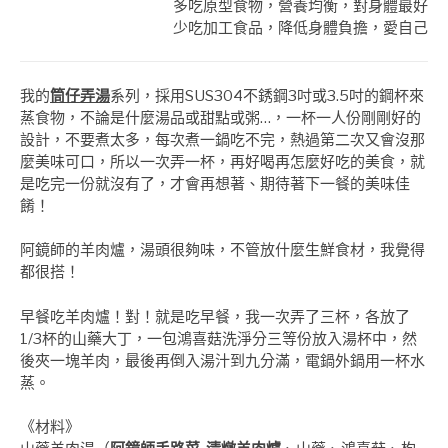
多吃原型食物，營養均衡，對身體最好
少吃加工食品，降低身體負擔，愛自己
我的
筒仔弄湯
系列，採用SUS304不銹鋼3吋或3.5吋的鋼杯來
蒸食物，不論是什麼湯品或甜點或粥…，一杯一人份剛剛好的
設計，不要煮太多，每次煮一鍋吃不完，熱過第二次又會沒那
麼美味可口，所以一次弄一杯，再好喝再怎麼好吃的美食，就
是吃完一份就沒有了，才會再想著、期待著下一餐的美味佳
餚！
阿鏡師的羊肉爐，湯頭很夠味，不管放什麼生鮮食材，我覺得
都很搭！
早餐吃羊肉爐！對！就是吃早餐，我一次弄了三杯，各放了
1/3杯的山藥大丁，一包鴻喜菇洗淨分三等份放入湯杯中，然
後夾一塊羊肉，最後再倒入湯汁到九分滿，電鍋外鍋用一杯水
蒸。
《材料》