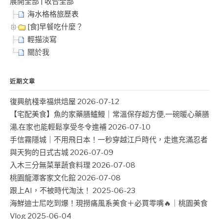
展開全部
|
收合全部
海水格格旅歷表
[食]早餐吃什麼？
輕描淡寫
關於我
近期文章
復興航棧幸福烘焙屋
2026-07-12
【宅配美食】魚的家藥膳鱸鰻｜常溫保存超方便,一碗暖心藥膳
湯,在家也能輕鬆享受冬令進補
2026-07-10
手信霧隱城｜不用飛日本！一秒穿越江戶時代，走進充滿忍者
與天狗的日式古城
2026-07-09
入木三分無菜單蔬食料理
2026-07-08
桃園龍潭客家文化館
2026-07-08
跟上AI，不被時代淘汰！
2025-06-23
海鮮迪士尼吃到爆！現撈痛風系美食＋必買零嘴🔥｜桃園美食
Vlog
2025-06-04