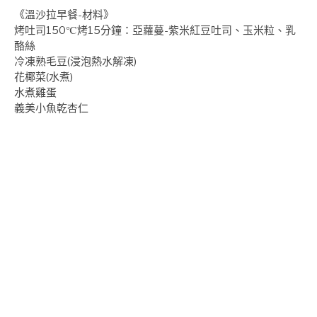
《溫沙拉早餐-材料》
烤吐司150℃烤15分鐘：亞蘿蔓-紫米紅豆吐司、玉米粒、乳
酪絲
冷凍熟毛豆(浸泡熱水解凍)
花椰菜(水煮)
水煮雞蛋
義美小魚乾杏仁