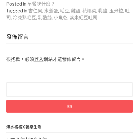
Reading
Posted in
早餐吃什麼？
Tagged in
杏仁果
,
水煮蛋
,
毛豆
,
雞蛋
,
花椰菜
,
乳酪
,
玉米粒
,
吐
司
,
冷凍熟毛豆
,
乳酪絲
,
小魚乾
,
紫米紅豆吐司
發佈留言
很抱歉，必須
登入
網站才能發佈留言。
搜
尋
關
鍵
字:
海水格格X饗樂生活