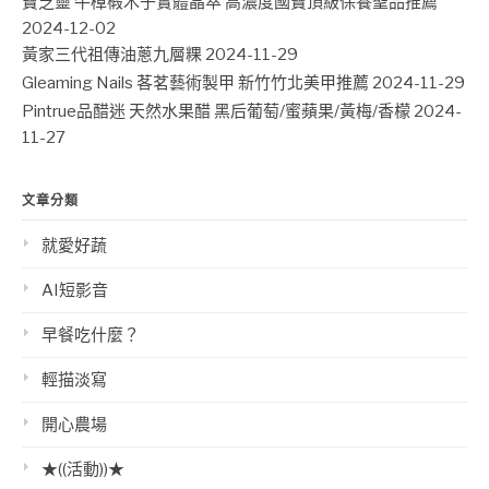
寶芝靈 牛樟椴木子實體晶萃 高濃度國寶頂級保養聖品推薦
2024-12-02
黃家三代祖傳油蔥九層粿
2024-11-29
Gleaming Nails 茖茗藝術製甲 新竹竹北美甲推薦
2024-11-29
Pintrue品醋迷 天然水果醋 黑后葡萄/蜜蘋果/黃梅/香檬
2024-
11-27
文章分類
就愛好蔬
AI短影音
早餐吃什麼？
輕描淡寫
開心農場
★((活動))★