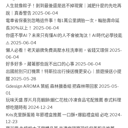
人生就像粽子！剝到最後還是逃不掉現實｜減肥什麼的先吃再
說｜真香警告
2025-06-04
電車省保養別忽略這件事！每1萬公里調胎一次，輪胎壽命延
長30%以上！
2025-06-04
你還不學AI？未來只有懂AI的人不會被淘汰！AI時代必學技能
⚠️
2025-06-04
懶人必看！老天爺牌免費高壓水柱洗車術，省錢又環保
2025-
06-04
好多好多，藏著那些說不出口的心事
2025-06-04
出國前別只訂機票！特斯拉出行接送機更安心｜旅遊接送小提
醒
2025-05-28
Gdesign AROMA 葉紙 森林擴香組 把森林帶回家
2025-05-
01
玩味天盛 厚片月亮蝦餅(蝦仁花枝)冷凍食品宅配推薦 泰式料理
想吃隨時有
2024-12-24
Kris克里酥蛋捲 年節禮盒推薦 一口酥+爆餡禮盒組 必吃
2024-
12-23