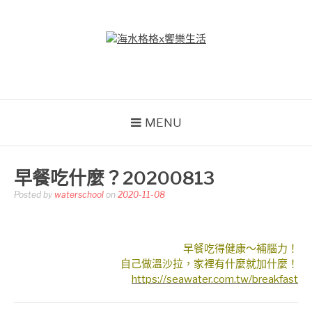
Skip
to
content
海水格格X饗樂生活
吃喝玩樂到處趴趴造
MENU
早餐吃什麼？20200813
Posted by
waterschool
on
2020-11-08
早餐吃得健康～補腦力！
自己做溫沙拉，家裡有什麼就加什麼！
https://seawater.com.tw/breakfast