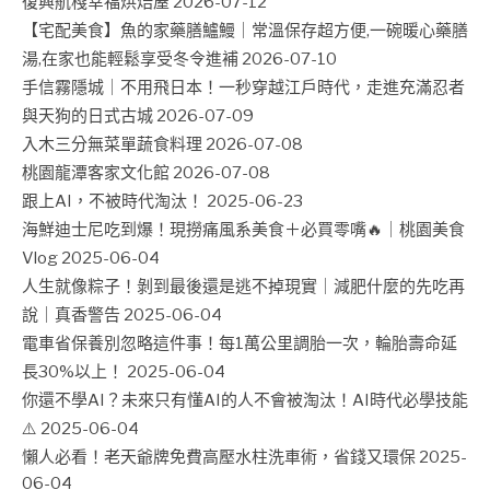
復興航棧幸福烘焙屋
2026-07-12
【宅配美食】魚的家藥膳鱸鰻｜常溫保存超方便,一碗暖心藥膳
湯,在家也能輕鬆享受冬令進補
2026-07-10
手信霧隱城｜不用飛日本！一秒穿越江戶時代，走進充滿忍者
與天狗的日式古城
2026-07-09
入木三分無菜單蔬食料理
2026-07-08
桃園龍潭客家文化館
2026-07-08
跟上AI，不被時代淘汰！
2025-06-23
海鮮迪士尼吃到爆！現撈痛風系美食＋必買零嘴🔥｜桃園美食
Vlog
2025-06-04
人生就像粽子！剝到最後還是逃不掉現實｜減肥什麼的先吃再
說｜真香警告
2025-06-04
電車省保養別忽略這件事！每1萬公里調胎一次，輪胎壽命延
長30%以上！
2025-06-04
你還不學AI？未來只有懂AI的人不會被淘汰！AI時代必學技能
⚠️
2025-06-04
懶人必看！老天爺牌免費高壓水柱洗車術，省錢又環保
2025-
06-04