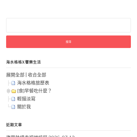
搜
尋
關
鍵
字:
海水格格X饗樂生活
展開全部
|
收合全部
海水格格旅歷表
[食]早餐吃什麼？
輕描淡寫
關於我
近期文章