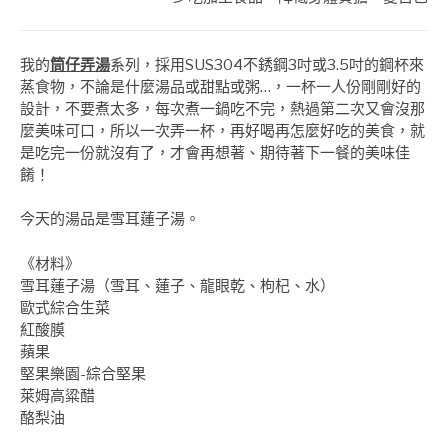
我的
筒仔弄湯
系列，採用SUS304不銹鋼3吋或3.5吋的鋼杯來
蒸食物，不論是什麼湯品或甜點或粥…，一杯一人份剛剛好的
設計，不要煮太多，每次煮一鍋吃不完，熱過第二次又會沒那
麼美味可口，所以一次弄一杯，再好喝再怎麼好吃的美食，就
是吃完一份就沒有了，才會再想著、期待著下一餐的美味佳
餚！
今天的湯品是雪耳蓮子湯。
《材料》
雪耳蓮子湯（雪耳、蓮子、龍眼乾、枸杞、水）
歐式綜合生菜
紅酸膜
蘋果
堅果樂園-綜合堅果
萊姆高粱醋
酪梨油