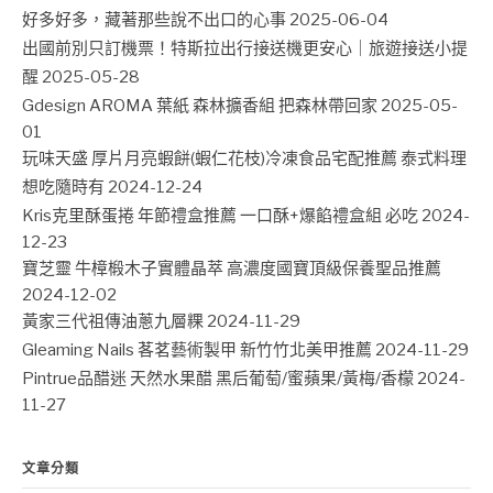
好多好多，藏著那些說不出口的心事
2025-06-04
出國前別只訂機票！特斯拉出行接送機更安心｜旅遊接送小提
醒
2025-05-28
Gdesign AROMA 葉紙 森林擴香組 把森林帶回家
2025-05-
01
玩味天盛 厚片月亮蝦餅(蝦仁花枝)冷凍食品宅配推薦 泰式料理
想吃隨時有
2024-12-24
Kris克里酥蛋捲 年節禮盒推薦 一口酥+爆餡禮盒組 必吃
2024-
12-23
寶芝靈 牛樟椴木子實體晶萃 高濃度國寶頂級保養聖品推薦
2024-12-02
黃家三代祖傳油蔥九層粿
2024-11-29
Gleaming Nails 茖茗藝術製甲 新竹竹北美甲推薦
2024-11-29
Pintrue品醋迷 天然水果醋 黑后葡萄/蜜蘋果/黃梅/香檬
2024-
11-27
文章分類