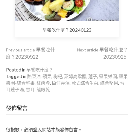
早餐吃什麼？20240123
Continue
早餐吃什
早餐吃什麼？
Previous article
Next article
麼？20230922
20230925
Reading
Posted in
早餐吃什麼？
Tagged in
酪梨油
,
蘋果
,
枸杞
,
萊姆高粱醋
,
蓮子
,
堅果樂園
,
堅果
樂園-綜合堅果
,
紅酸膜
,
筒仔弄湯
,
歐式綜合生菜
,
綜合堅果
,
雪
耳蓮子湯
,
雪耳
,
龍眼乾
發佈留言
很抱歉，必須
登入
網站才能發佈留言。