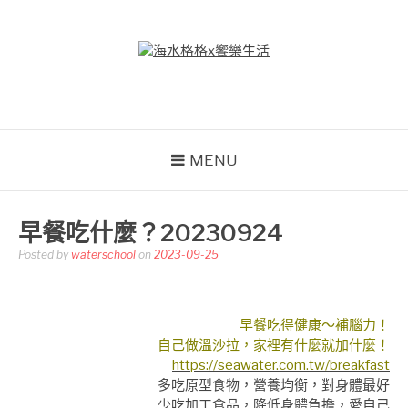
Skip
to
content
海水格格X饗樂生活
吃喝玩樂到處趴趴造
MENU
早餐吃什麼？20230924
Posted by
waterschool
on
2023-09-25
早餐吃得健康～補腦力！
自己做溫沙拉，家裡有什麼就加什麼！
https://seawater.com.tw/breakfast
多吃原型食物，營養均衡，對身體最好
少吃加工食品，降低身體負擔，愛自己