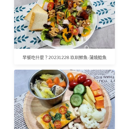
早餐吃什麼？20231228 玖玔鮮魚-蒲燒鯰魚