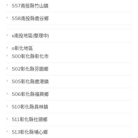
557南投縣竹山鎮
558南投縣鹿谷鄉
x南投地區(整理中)
o彰化地區
500彰化縣彰化市
502彰化縣芬園鄉
505彰化縣鹿港鎮
506彰化縣福興鄉
510彰化縣員林鎮
511彰化縣社頭鄉
513彰化縣埔心鄉