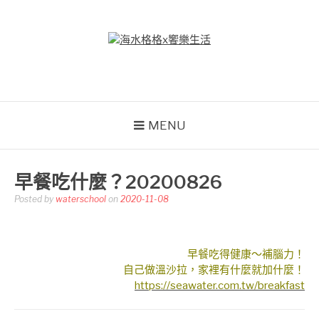
Skip
to
content
海水格格X饗樂生活
吃喝玩樂到處趴趴造
MENU
早餐吃什麼？20200826
Posted by
waterschool
on
2020-11-08
早餐吃得健康～補腦力！
自己做溫沙拉，家裡有什麼就加什麼！
https://seawater.com.tw/breakfast