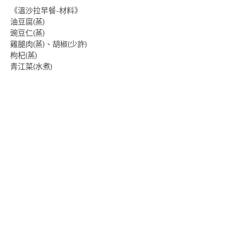
《溫沙拉早餐-材料》
油豆腐(蒸)
豌豆仁(蒸)
雞腿肉(蒸)、胡椒(少許)
枸杞(蒸)
青江菜(水煮)