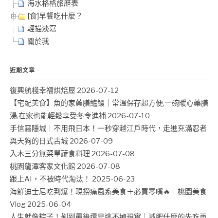
海水格格旅歷表
[食]早餐吃什麼？
輕描淡寫
關於我
近期文章
復興航棧幸福烘焙屋
2026-07-12
【宅配美食】魚的家藥膳鱸鰻｜常溫保存超方便,一碗暖心藥膳
湯,在家也能輕鬆享受冬令進補
2026-07-10
手信霧隱城｜不用飛日本！一秒穿越江戶時代，走進充滿忍者
與天狗的日式古城
2026-07-09
入木三分無菜單蔬食料理
2026-07-08
桃園龍潭客家文化館
2026-07-08
跟上AI，不被時代淘汰！
2025-06-23
海鮮迪士尼吃到爆！現撈痛風系美食＋必買零嘴🔥｜桃園美食
Vlog
2025-06-04
人生就像粽子！剝到最後還是逃不掉現實｜減肥什麼的先吃再