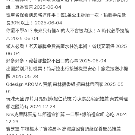
說｜真香警告
2025-06-04
電車省保養別忽略這件事！每1萬公里調胎一次，輪胎壽命延
長30%以上！
2025-06-04
你還不學AI？未來只有懂AI的人不會被淘汰！AI時代必學技能
⚠️
2025-06-04
懶人必看！老天爺牌免費高壓水柱洗車術，省錢又環保
2025-
06-04
好多好多，藏著那些說不出口的心事
2025-06-04
出國前別只訂機票！特斯拉出行接送機更安心｜旅遊接送小提
醒
2025-05-28
Gdesign AROMA 葉紙 森林擴香組 把森林帶回家
2025-05-
01
玩味天盛 厚片月亮蝦餅(蝦仁花枝)冷凍食品宅配推薦 泰式料理
想吃隨時有
2024-12-24
Kris克里酥蛋捲 年節禮盒推薦 一口酥+爆餡禮盒組 必吃
2024-
12-23
寶芝靈 牛樟椴木子實體晶萃 高濃度國寶頂級保養聖品推薦