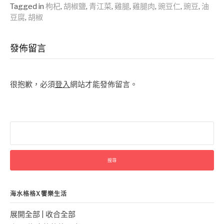
Reading
Tagged in
枸杞
,
胡椒鹽
,
青江菜
,
雞腿
,
雞腿肉
,
豌豆仁
,
豌豆
,
油
豆腐
,
胡椒
發佈留言
很抱歉，必須
登入
網站才能發佈留言。
搜
尋
關
鍵
字:
海水格格X饗樂生活
展開全部
|
收合全部