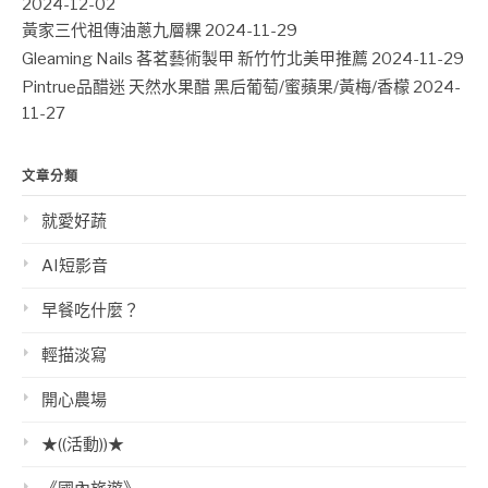
2024-12-02
黃家三代祖傳油蔥九層粿
2024-11-29
Gleaming Nails 茖茗藝術製甲 新竹竹北美甲推薦
2024-11-29
Pintrue品醋迷 天然水果醋 黑后葡萄/蜜蘋果/黃梅/香檬
2024-
11-27
文章分類
就愛好蔬
AI短影音
早餐吃什麼？
輕描淡寫
開心農場
★((活動))★