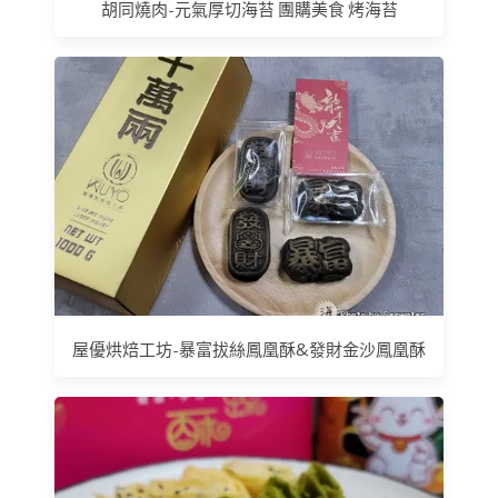
胡同燒肉-元氣厚切海苔 團購美食 烤海苔
屋優烘焙工坊-暴富拔絲鳳凰酥&發財金沙鳳凰酥