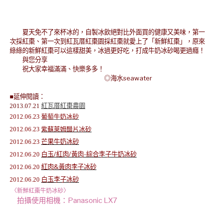
夏天免不了來杯冰的，自製冰飲絕對比外面買的健康又美味，第一
次採紅棗
、第一次到紅瓦厝紅棗園採紅棗就愛上了「新鮮紅棗」，原來
綠綠的新鮮紅棗可以這樣甜美，冰過更好吃，打成牛奶冰砂喝更過癮！
與您分享
祝大家幸福滿滿、快樂多多！
◎海水seawater
■延伸閱讀：
2013.07.21
紅瓦厝紅棗農園
2012.06.23
葡萄牛奶冰砂
2012.06.23
紫蘇萊姆醋片冰砂
芒果牛奶冰砂
2012.06.23
白玉/紅肉/黃肉-綜合李子牛奶冰砂
2012.06.20
紅肉&黃肉李子冰砂
2012.06.20
白玉李子冰砂
2012.06.20
〈新鮮紅棗牛奶冰砂〉
拍攝使用相機：Panasonic LX7