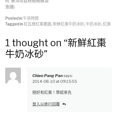
附”普洱茶荔枝菇菇雞湯”
Reading
食譜)
Posted in
午茶時間
Tagged in
紅瓦厝紅棗農園
,
新鮮紅棗牛奶冰砂
,
牛奶冰砂
,
紅棗
1 thought on “新鮮紅棗
牛奶冰砂”
Chien Pang Pan
says:
2014-08-10 at 09:15:55
剛好有紅棗！學起來先
登入以進行回覆