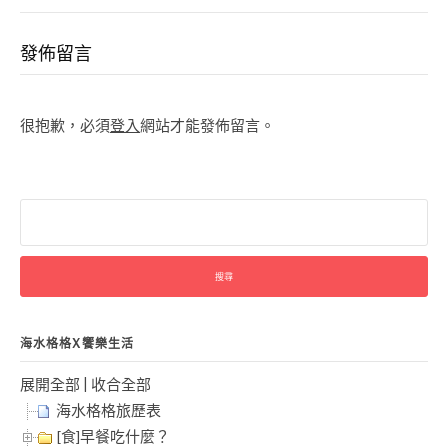
發佈留言
很抱歉，必須
登入
網站才能發佈留言。
搜
尋
關
鍵
字:
海水格格X饗樂生活
展開全部
|
收合全部
海水格格旅歷表
[食]早餐吃什麼？