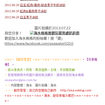
2012.06.20
白玉/紅肉/黃肉-綜合李子牛奶冰砂
2012.06.20
紅肉&黃肉李子冰砂
2012.06.20
白玉李子冰砂
圖片拍攝於2013.07.22
與您分享！
歡迎加入海水格格的粉絲團！按「讚」
https://www.facebook.com/seawater0210
○ｏo。【創作草堂】○ｏo。○ｏo。○ｏo。○ｏo。○ｏo。
。【分享報
導】 。
。
民以食為天。四性：寒涼溫熱。五味：辛甘酸苦鹹
。
若發現網頁中的圖片連結無法顯示，請來信告知海水格格
seawater@pie.com.tw
。。
內容整理：海水 圖片拍攝：海水
。。。
創作草堂：自己的空間自己創作 http://sea.xxking.com
○ｏo。○ｏo。○ｏo。○ｏo。海水…捉住幸福ㄉ尾巴○ｏo。○ｏo。○ｏ
o。