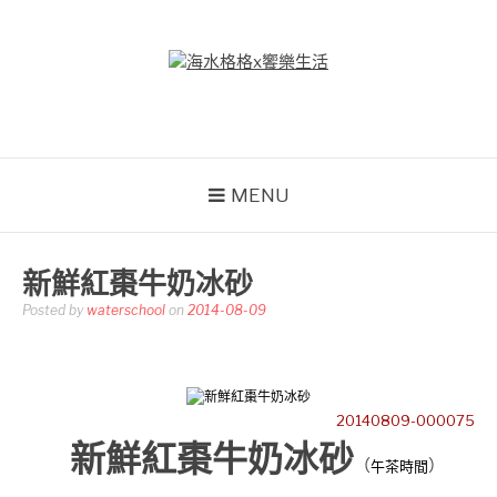
Skip
to
content
海水格格X饗樂生活
吃喝玩樂到處趴趴造
MENU
新鮮紅棗牛奶冰砂
Posted by
waterschool
on
2014-08-09
20140809-000075
新鮮紅棗牛奶冰砂
（
）
午茶時間