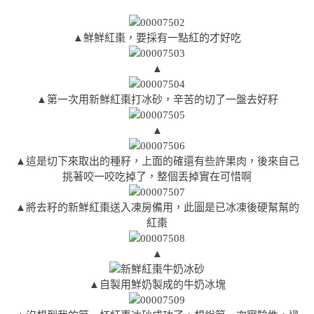
▲鮮鮮紅棗，要採有一點紅的才好吃
▲
▲第一次用新鮮紅棗打冰砂，辛苦的切了一盤去好籽
▲
▲這是切下來取出的種籽，上面的確還有些許果肉，後來自己
挑著咬一咬吃掉了，整個丟掉實在可惜啊
▲將去籽的新鮮紅棗送入凍房備用，此圖是已冰凍後硬幫幫的
紅棗
▲
▲自製用鮮奶製成的牛奶冰塊