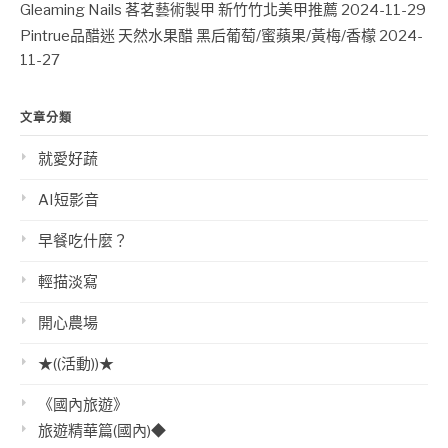
Gleaming Nails 茖茗藝術製甲 新竹竹北美甲推薦
2024-11-29
Pintrue品醋迷 天然水果醋 黑后葡萄/蜜蘋果/黃梅/香檬
2024-
11-27
文章分類
就愛好蔬
AI短影音
早餐吃什麼？
輕描淡寫
開心農場
★((活動))★
《國內旅遊》
旅遊精華篇(國內)◆