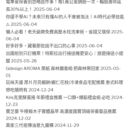
電車省保養別忽略這件事！每1萬公里調胎一次，輪胎壽命延
長30%以上！
2025-06-04
你還不學AI？未來只有懂AI的人不會被淘汰！AI時代必學技能
⚠️
2025-06-04
懶人必看！老天爺牌免費高壓水柱洗車術，省錢又環保
2025-
06-04
好多好多，藏著那些說不出口的心事
2025-06-04
出國前別只訂機票！特斯拉出行接送機更安心｜旅遊接送小提
醒
2025-05-28
Gdesign AROMA 葉紙 森林擴香組 把森林帶回家
2025-05-
01
玩味天盛 厚片月亮蝦餅(蝦仁花枝)冷凍食品宅配推薦 泰式料理
想吃隨時有
2024-12-24
Kris克里酥蛋捲 年節禮盒推薦 一口酥+爆餡禮盒組 必吃
2024-
12-23
寶芝靈 牛樟椴木子實體晶萃 高濃度國寶頂級保養聖品推薦
2024-12-02
黃家三代祖傳油蔥九層粿
2024-11-29