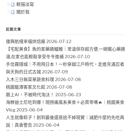
輕描淡寫
關於我
近期文章
復興航棧幸福烘焙屋
2026-07-12
【宅配美食】魚的家藥膳鱸鰻｜常溫保存超方便,一碗暖心藥膳
湯,在家也能輕鬆享受冬令進補
2026-07-10
手信霧隱城｜不用飛日本！一秒穿越江戶時代，走進充滿忍者
與天狗的日式古城
2026-07-09
入木三分無菜單蔬食料理
2026-07-08
桃園龍潭客家文化館
2026-07-08
跟上AI，不被時代淘汰！
2025-06-23
海鮮迪士尼吃到爆！現撈痛風系美食＋必買零嘴🔥｜桃園美食
Vlog
2025-06-04
人生就像粽子！剝到最後還是逃不掉現實｜減肥什麼的先吃再
說｜真香警告
2025-06-04