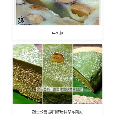
牛軋糖
起士公爵 靜岡熔岩抹茶布朗尼