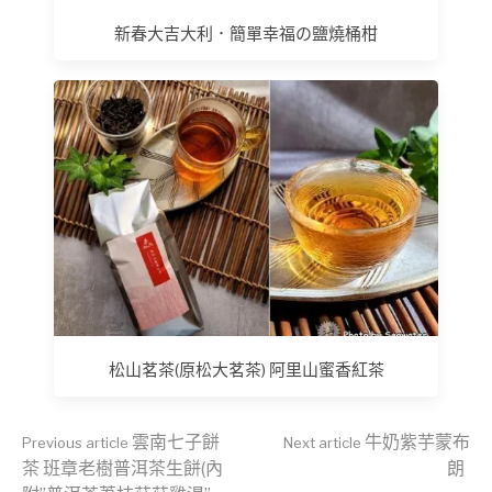
新春大吉大利．簡單幸福の鹽燒桶柑
松山茗茶(原松大茗茶) 阿里山蜜香紅茶
Continue
雲南七子餅
牛奶紫芋蒙布
Previous article
Next article
茶 班章老樹普洱茶生餅(內
朗