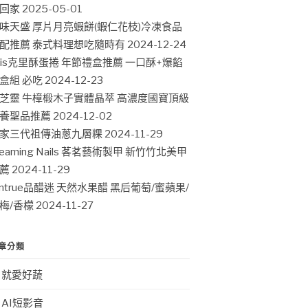
回家
2025-05-01
味天盛 厚片月亮蝦餅(蝦仁花枝)冷凍食品
配推薦 泰式料理想吃隨時有
2024-12-24
ris克里酥蛋捲 年節禮盒推薦 一口酥+爆餡
盒組 必吃
2024-12-23
芝靈 牛樟椴木子實體晶萃 高濃度國寶頂級
養聖品推薦
2024-12-02
家三代祖傳油蔥九層粿
2024-11-29
leaming Nails 茖茗藝術製甲 新竹竹北美甲
薦
2024-11-29
intrue品醋迷 天然水果醋 黑后葡萄/蜜蘋果/
梅/香檬
2024-11-27
章分類
就愛好蔬
AI短影音