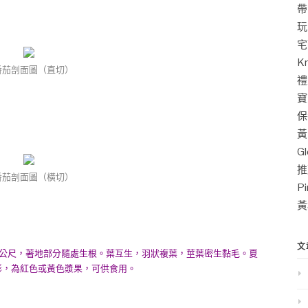
帶
玩
宅
K
番茄剖面圖（直切）
禮
寶
保
黃
G
推
番茄剖面圖（橫切）
P
黃
文
一公尺，著地部分隨處生根。葉互生，羽狀複葉，莖葉密生黏毛。夏
形，為紅色或黃色漿果，可供食用。