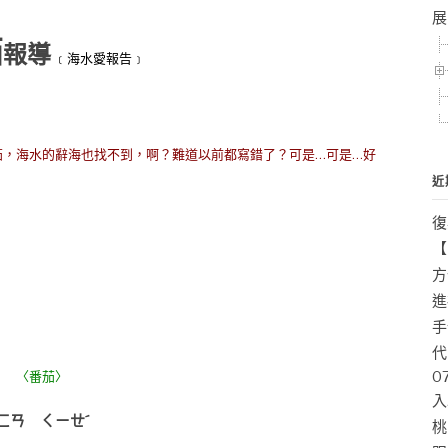
展
茄
報導
﹝海水愛報告﹞
茄，海水的辭海也找不到，啊？難道以前都寫錯了？可是…可是…好
近
復
【
方
進
手
代
〈番茄
〉
0
入
ㄈㄢ ㄑㄧㄝˊ
桃