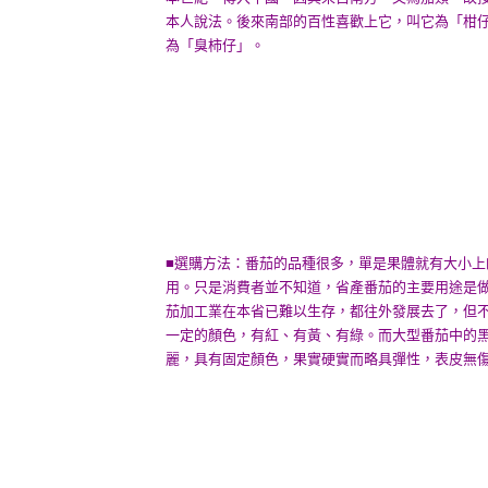
本人說法。後來南部的百性喜歡上它，叫它為「柑
為「臭柿仔」。
■選購方法：番茄的品種很多，單是果體就有大小
用。只是消費者並不知道，省產番茄的主要用途是
茄加工業在本省已難以生存，都往外發展去了，但
一定的顏色，有紅、有黃、有綠。而大型番茄中的
麗，具有固定顏色，果實硬實而略具彈性，表皮無