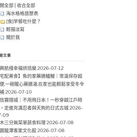
開全部
|
收合全部
海水格格旅歷表
[食]早餐吃什麼？
輕描淡寫
關於我
期文章
興航棧幸福烘焙屋
2026-07-12
宅配美食】魚的家藥膳鱸鰻｜常溫保存超
便,一碗暖心藥膳湯,在家也能輕鬆享受冬令
補
2026-07-10
信霧隱城｜不用飛日本！一秒穿越江戶時
，走進充滿忍者與天狗的日式古城
2026-
7-09
木三分無菜單蔬食料理
2026-07-08
園龍潭客家文化館
2026-07-08