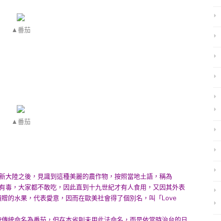
▲番茄
▲番茄
現新大陸之後，見識到這種美麗的農作物，按照當地土語，稱為
物都有毒，大家都不敢吃，因此直到十九世紀才有人食用，又因其外表
贈的水果，代表愛意，因而在歐美社會得了個別名，叫「Love
按傳統命名為番茄，但在本省則未用此法命名，而是依當時治台的日