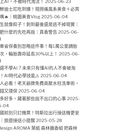
上AI，不被時代淘汰！
2025-06-23
鮮迪士尼吃到爆！現撈痛風系美食＋必買
嘴🔥｜桃園美食Vlog
2025-06-04
生就像粽子！剝到最後還是逃不掉現實｜
肥什麼的先吃再說｜真香警告
2025-06-
4
車省保養別忽略這件事！每1萬公里調胎
次，輪胎壽命延長30%以上！
2025-06-
4
還不學AI？未來只有懂AI的人不會被淘
！AI時代必學技能⚠️
2025-06-04
人必看！老天爺牌免費高壓水柱洗車術，
錢又環保
2025-06-04
多好多，藏著那些說不出口的心事
2025-
6-04
國前別只訂機票！特斯拉出行接送機更安
｜旅遊接送小提醒
2025-05-28
design AROMA 葉紙 森林擴香組 把森林