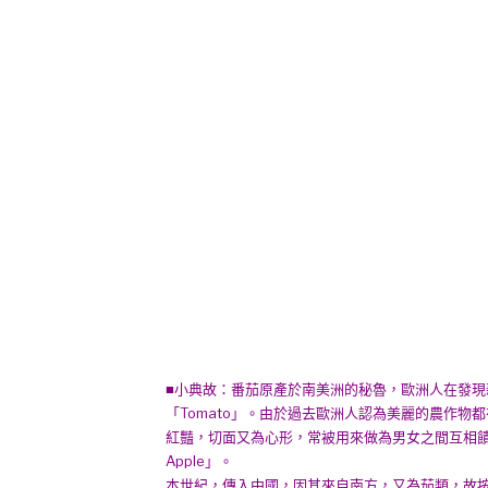
■小典故：番茄原產於南美洲的秘魯，歐洲人在發
「Tomato」。由於過去歐洲人認為美麗的農作
紅豔，切面又為心形，常被用來做為男女之間互相饋
Apple」。
本世紀，傳入中國，因其來自南方，又為茄類，故