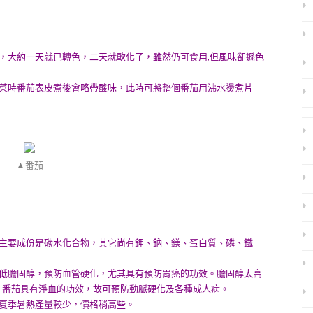
，大約一天就已轉色，二天就軟化了，雖然仍可食用,但風味卻遜色
做菜時番茄表皮煮後會略帶酸味，此時可將整個番茄用沸水燙煮片
▲番茄
的主要成份是碳水化合物，其它尚有鉀、鈉、鎂、蛋白質、磷、鐵
降低膽固醇，預防血管硬化，尤其具有預防胃癌的功效。膽固醇太高
，番茄具有淨血的功效，故可預防動脈硬化及各種成人病。
夏季暑熱產量較少，價格稍高些。