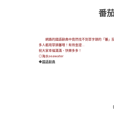
番
網路的國語辭典中竟然找不到草字頭的「蕃」
多人都用草頭蕃哩！有待查證…
祝大家幸福滿滿、快樂多多！
◎海水seawater
◆
國語
辭典