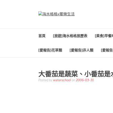
Skip
to
content
海水格格X饗樂生
吃喝玩樂到處趴趴造
首頁
[旅遊]海水格格旅歷表
[美食]早
[愛報告]花草類
[愛報告]非人類
[愛報告
大番茄是蔬菜、小番茄是
Posted by
waterschool
on
2006-03-31