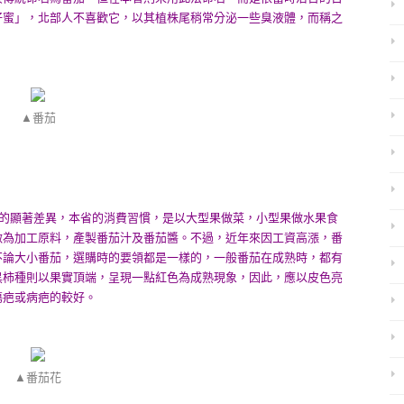
仔蜜」，北部人不喜歡它，以其植株尾稍常分泌一些臭液體，而稱之
▲番茄
上的顯著差異，本省的消費習慣，是以大型果做菜，小型果做水果食
做為加工原料，產製番茄汁及番茄醬。不過，近年來因工資高漲，番
不論大小番茄，選購時的要領都是一樣的，一般番茄在成熟時，都有
黑柿種則以果實頂端，呈現一點紅色為成熟現象，因此，應以皮色亮
傷疤或病疤的較好。
▲番茄花