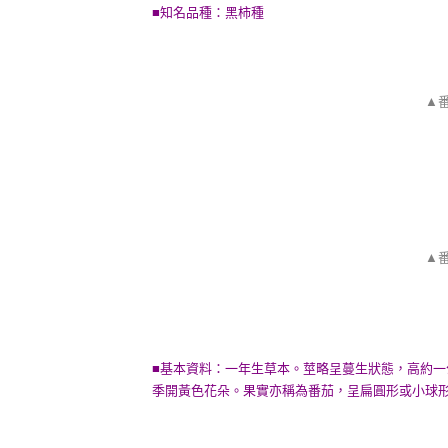
■知名品種：黑柿種
▲
▲
■基本資料：一年生草本。莖略呈蔓生狀態，高約
季開黃色花朵。果實亦稱為番茄，呈扁圓形或小球