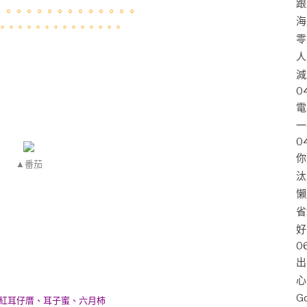
跟
。。。。。。。。。。。。。。
海
。。。。。。。。。。。。。。
零
人
減
0
電
一
0
你
▲番茄
汰
懶
省
好
0
出
心
G
紅耳仔厝、耳子蜜、六月柿