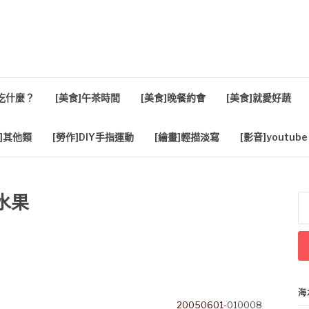
活
餐吃什麼？
[美食]午茶時間
[美食]晚餐約會
[美食]就愛好蔬
]其他類
[勞作]DIY手指運動
[繪畫]輕描淡寫
[影音]youtube
水果
搜
尋
關
鍵
字
海
20050601-
010008