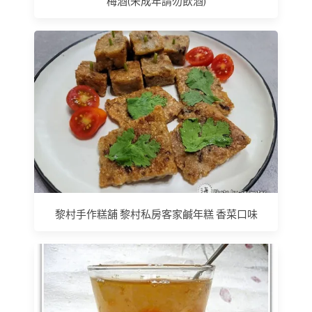
梅酒(未成年請勿飲酒)
黎村手作糕舖 黎村私房客家鹹年糕 香菜口味