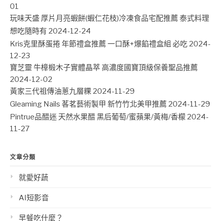
01
玩味天盛 厚片月亮蝦餅(蝦仁花枝)冷凍食品宅配推薦 泰式料理
想吃隨時有
2024-12-24
Kris克里酥蛋捲 年節禮盒推薦 一口酥+爆餡禮盒組 必吃
2024-
12-23
寶芝靈 牛樟椴木子實體晶萃 高濃度國寶頂級保養聖品推薦
2024-12-02
黃家三代祖傳油蔥九層粿
2024-11-29
Gleaming Nails 茖茗藝術製甲 新竹竹北美甲推薦
2024-11-29
Pintrue品醋迷 天然水果醋 黑后葡萄/蜜蘋果/黃梅/香檬
2024-
11-27
文章分類
就愛好蔬
AI短影音
早餐吃什麼？