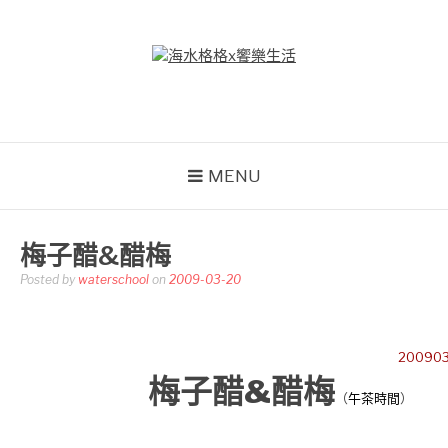
Skip
to
content
海水格格X饗樂生活
吃喝玩樂到處趴趴造
MENU
梅子醋&醋梅
Posted by
waterschool
on
2009-03-20
20090
梅子醋&醋梅
（
午茶時間
）