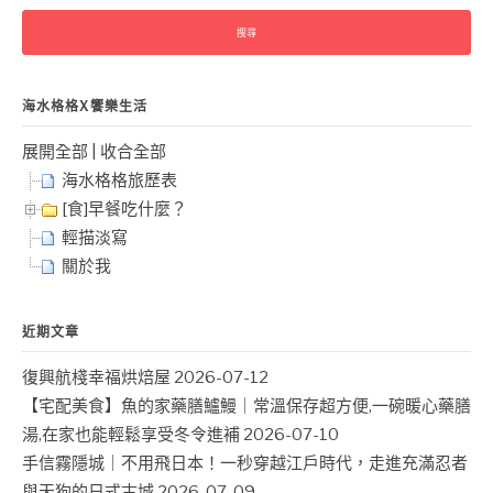
關
鍵
字:
海水格格X饗樂生活
展開全部
|
收合全部
海水格格旅歷表
[食]早餐吃什麼？
輕描淡寫
關於我
近期文章
復興航棧幸福烘焙屋
2026-07-12
【宅配美食】魚的家藥膳鱸鰻｜常溫保存超方便,一碗暖心藥膳
湯,在家也能輕鬆享受冬令進補
2026-07-10
手信霧隱城｜不用飛日本！一秒穿越江戶時代，走進充滿忍者
與天狗的日式古城
2026-07-09