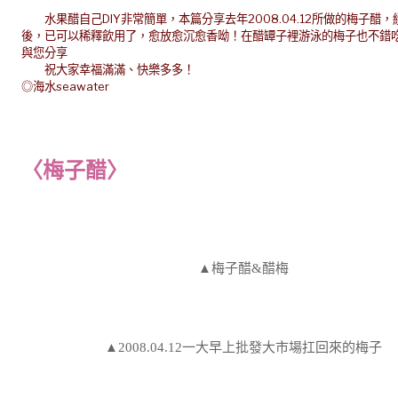
水果醋自己DIY非常簡單，本篇分享去年2008.04.12所做的梅子醋
後，已可以稀釋飲用了，愈放愈沉愈香呦！在醋罈子裡游泳的梅子也不錯
與您分享
祝大家幸福滿滿、快樂多多！
◎海水seawater
〈梅子醋〉
▲梅子醋&醋梅
▲2008.04.12一大早上批發大市場扛回來的梅子