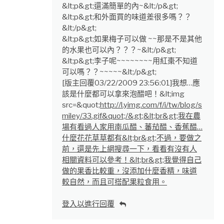
&lt;p&gt;還滿簡單的內~&lt;/p&gt;
&lt;p&gt;和外面買的味道差很多嗎？？
&lt;/p&gt;
&lt;p&gt;如果梅子可以做 ~~那是不是其他
的水果也可以內？？？~&lt;/p&gt;
&lt;p&gt;李子呢~~~~~~~~用紅棗不知道
可以嗎？？~~~~~&lt;/p&gt;
[版主回覆03/22/2009 23:56:01]我想…應
該是什麼都可以拿來泡醋吧！&lt;img
src=&quot;
http://l.yimg.com/f/i/tw/blog/s
miley/33.gif&quot;/&gt;&lt;br&gt;我在農
場有看過人家用南瓜醋、蕃茄醋、香蕉醋…
什麼花花草草都有&lt;br&gt;不過，要做之
前，還是先上網搜尋一下，看看有沒有人
相關資料可以參考！&lt;br&gt;我覺得自己
做的果香比較重，沒添加什麼香精，味道
較自然，而且可搭配果粒食用。
登入以進行回覆