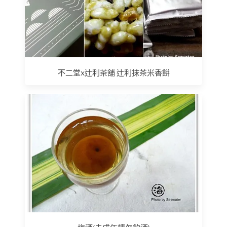
不二堂x辻利茶舖 辻利抹茶米香餅