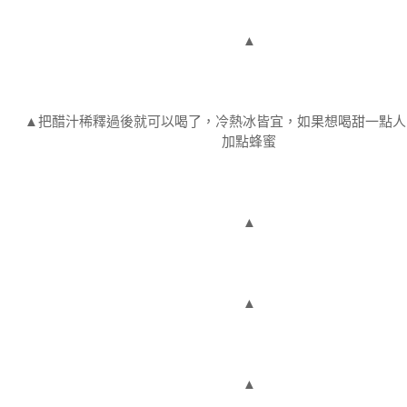
▲
▲把醋汁稀釋過後就可以喝了，冷熱冰皆宜，如果想喝甜一點人
加點蜂蜜
▲
▲
▲