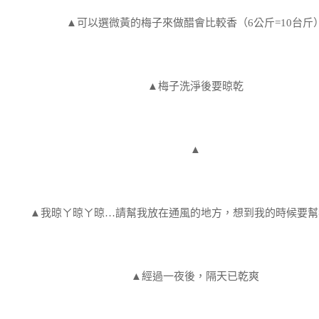
▲可以選微黃的梅子來做醋會比較香（6公斤=10台斤
▲梅子洗淨後要晾乾
▲
▲我晾ㄚ晾ㄚ晾…請幫我放在通風的地方，想到我的時候要幫
▲經過一夜後，隔天已乾爽