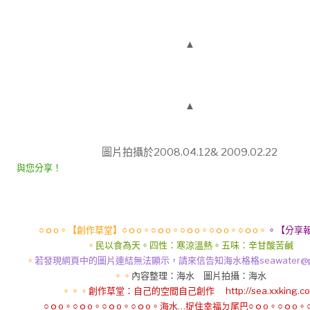
▲
▲
圖片拍攝於2008.04.12& 2009.02.22
與您分享！
○ｏo。【創作草堂】○ｏo。○ｏo。○ｏo。○ｏo。○ｏo。
。【分享報
。
民以食為天。四性：寒涼溫熱。五味：辛甘酸苦鹹
。
若發現網頁中的圖片連結無法顯示，請來信告知海水格格seawater@pie
。。
內容整理：海水 圖片拍攝：海水
。。。
創作草堂：自己的空間自己創作 http://sea.xxking.c
○ｏo。○ｏo。○ｏo。○ｏo。海水…捉住幸福ㄉ尾巴○ｏo。○ｏo。