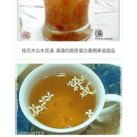
桂花木瓜木耳湯-滿滿的膠原蛋白養顏美容甜品