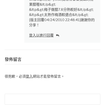
果醋喔&lt;/p&gt;
&lt;p&gt;梅子做醋7.8分熟較好&lt;/p&gt;
&lt;p&gt;太熟作梅酒較適合&lt;/p&gt;
[版主回覆04/24/2010 22:48:41]謝謝你的
分享！
登入以進行回覆
發佈留言
很抱歉，必須
登入
網站才能發佈留言。
搜
尋