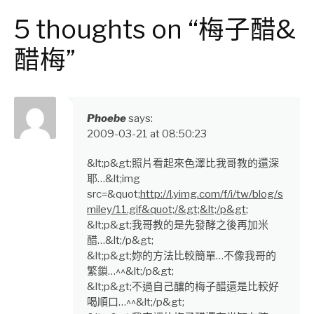
Reading
5 thoughts on “梅子醋&
醋梅”
Phoebe
says:
2009-03-21 at 08:50:23
&lt;p&gt;照片看起來色澤比我哥教的還深
耶…&lt;img
src=&quot;
http://l.yimg.com/f/i/tw/blog/s
miley/11.gif&quot;/&gt;&lt;/p&gt
;
&lt;p&gt;我哥教的是先發酵之後再加米
醋…&lt;/p&gt;
&lt;p&gt;妳的方法比較簡單…不像我哥的
繁鎖…^^&lt;/p&gt;
&lt;p&gt;不過自己釀的梅子醋還是比較好
喝順口…^^&lt;/p&gt;