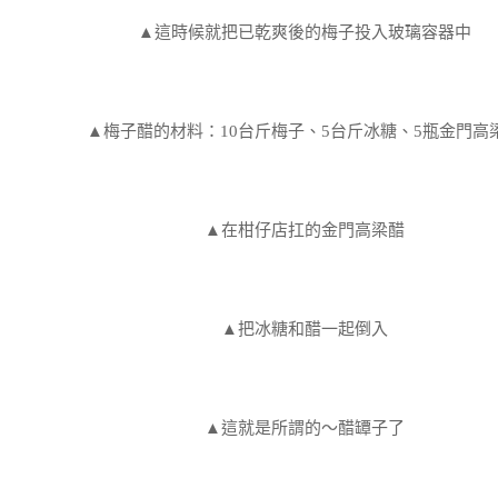
▲這時候就把已乾爽後的梅子投入玻璃容器中
▲梅子醋的材料：10台斤梅子、5台斤冰糖、5瓶金門高
▲在柑仔店扛的金門高梁醋
▲把冰糖和醋一起倒入
▲這就是所謂的～醋罈子了