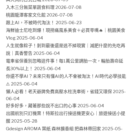
入木三分無菜單蔬食料理
2026-07-08
桃園龍潭客家文化館
2026-07-08
跟上AI，不被時代淘汰！
2025-06-23
海鮮迪士尼吃到爆！現撈痛風系美食＋必買零嘴🔥｜桃園美食
Vlog
2025-06-04
人生就像粽子！剝到最後還是逃不掉現實｜減肥什麼的先吃再
說｜真香警告
2025-06-04
電車省保養別忽略這件事！每1萬公里調胎一次，輪胎壽命延
長30%以上！
2025-06-04
你還不學AI？未來只有懂AI的人不會被淘汰！AI時代必學技能
⚠️
2025-06-04
懶人必看！老天爺牌免費高壓水柱洗車術，省錢又環保
2025-
06-04
好多好多，藏著那些說不出口的心事
2025-06-04
出國前別只訂機票！特斯拉出行接送機更安心｜旅遊接送小提
醒
2025-05-28
Gdesign AROMA 葉紙 森林擴香組 把森林帶回家
2025-05-