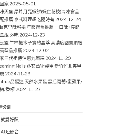
回家
2025-05-01
味天盛 厚片月亮蝦餅(蝦仁花枝)冷凍食品
配推薦 泰式料理想吃隨時有
2024-12-24
ris克里酥蛋捲 年節禮盒推薦 一口酥+爆餡
盒組 必吃
2024-12-23
芝靈 牛樟椴木子實體晶萃 高濃度國寶頂級
養聖品推薦
2024-12-02
家三代祖傳油蔥九層粿
2024-11-29
leaming Nails 茖茗藝術製甲 新竹竹北美甲
薦
2024-11-29
intrue品醋迷 天然水果醋 黑后葡萄/蜜蘋果/
梅/香檬
2024-11-27
章分類
就愛好蔬
AI短影音