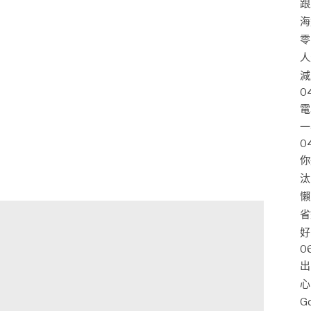
跟
海
零
人
減
0
電
一
0
你
汰
懶
省
好
0
出
心
G