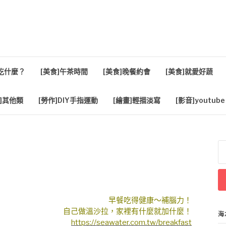
活
餐吃什麼？
[美食]午茶時間
[美食]晚餐約會
[美食]就愛好蔬
]其他類
[勞作]DIY手指運動
[繪畫]輕描淡寫
[影音]youtube
搜
尋
關
鍵
字
早餐吃得健康～補腦力！
自己做溫沙拉，家裡有什麼就加什麼！
海
https://seawater.com.tw/breakfast