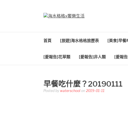
Skip
to
content
海水格格X饗樂生
吃喝玩樂到處趴趴造
首頁
[旅遊]海水格格旅歷表
[美食]早
[愛報告]花草類
[愛報告]非人類
[愛報告
早餐吃什麼？20190111
Posted by
waterschool
on
2019-01-11