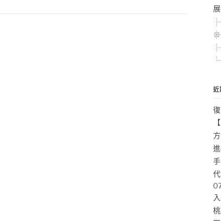
展
近
復
【
方
進
手
代
0
入
桃