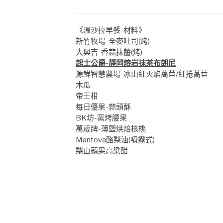
《溫沙拉早餐-材料》
新竹牧場-全麥吐司(烤)
大興吉-香蒜抹醬(烤)
起士公爵-靜岡熔岩抹茶布朗尼
源鮮智慧農場-冰山紅火焰萵苣/紅捲萵苣
木瓜
帝王柑
每日優果-蒜頭酥
BK坊-窯烤腰果
萬歲牌-薄鹽烘焙核桃
Mantova酪梨油(噴霧式)
梨山蘋果高粱醋