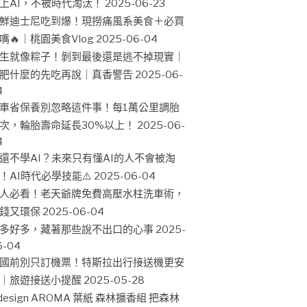
上AI，不被時代淘汰！
2025-06-23
鮮迪士尼吃到爆！現撈痛風系美食＋必買
嘴🔥｜桃園美食Vlog
2025-06-04
生就像粽子！剝到最後還是逃不掉現實｜
肥什麼的先吃再說｜真香警告
2025-06-
4
車省保養別忽略這件事！每1萬公里調胎
次，輪胎壽命延長30%以上！
2025-06-
4
還不學AI？未來只有懂AI的人不會被淘
！AI時代必學技能⚠️
2025-06-04
人必看！老天爺牌免費高壓水柱洗車術，
錢又環保
2025-06-04
多好多，藏著那些說不出口的心事
2025-
6-04
國前別只訂機票！特斯拉出行接送機更安
｜旅遊接送小提醒
2025-05-28
design AROMA 葉紙 森林擴香組 把森林