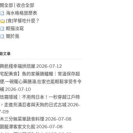
開全部
|
收合全部
海水格格旅歷表
[食]早餐吃什麼？
輕描淡寫
關於我
期文章
興航棧幸福烘焙屋
2026-07-12
宅配美食】魚的家藥膳鱸鰻｜常溫保存超
便,一碗暖心藥膳湯,在家也能輕鬆享受冬令
補
2026-07-10
信霧隱城｜不用飛日本！一秒穿越江戶時
，走進充滿忍者與天狗的日式古城
2026-
7-09
木三分無菜單蔬食料理
2026-07-08
園龍潭客家文化館
2026-07-08