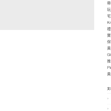
帶
玩
宅
K
禮
寶
保
黃
G
推
P
黃
文