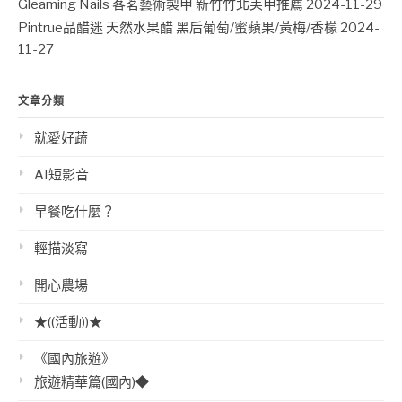
Gleaming Nails 茖茗藝術製甲 新竹竹北美甲推薦
2024-11-29
Pintrue品醋迷 天然水果醋 黑后葡萄/蜜蘋果/黃梅/香檬
2024-
11-27
文章分類
就愛好蔬
AI短影音
早餐吃什麼？
輕描淡寫
開心農場
★((活動))★
《國內旅遊》
旅遊精華篇(國內)◆