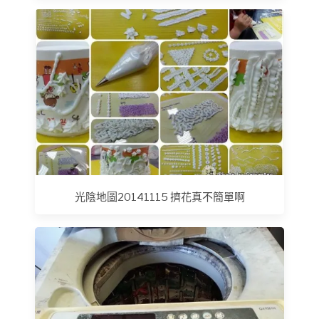
光陰地圖20141115 擠花真不簡單啊