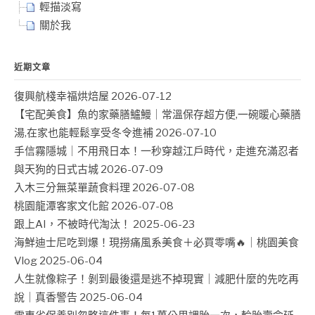
輕描淡寫
關於我
近期文章
復興航棧幸福烘焙屋
2026-07-12
【宅配美食】魚的家藥膳鱸鰻｜常溫保存超方便,一碗暖心藥膳
湯,在家也能輕鬆享受冬令進補
2026-07-10
手信霧隱城｜不用飛日本！一秒穿越江戶時代，走進充滿忍者
與天狗的日式古城
2026-07-09
入木三分無菜單蔬食料理
2026-07-08
桃園龍潭客家文化館
2026-07-08
跟上AI，不被時代淘汰！
2025-06-23
海鮮迪士尼吃到爆！現撈痛風系美食＋必買零嘴🔥｜桃園美食
Vlog
2025-06-04
人生就像粽子！剝到最後還是逃不掉現實｜減肥什麼的先吃再
說｜真香警告
2025-06-04