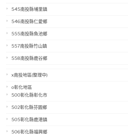
545南投縣埔里鎮
546南投縣仁愛鄉
555南投縣魚池鄉
557南投縣竹山鎮
558南投縣鹿谷鄉
x南投地區(整理中)
o彰化地區
500彰化縣彰化市
502彰化縣芬園鄉
505彰化縣鹿港鎮
506彰化縣福興鄉