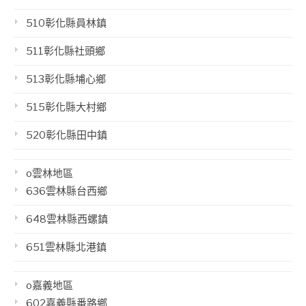
510彰化縣員林鎮
511彰化縣社頭鄉
513彰化縣埔心鄉
515彰化縣大村鄉
520彰化縣田中鎮
o雲林地區
636雲林縣台西鄉
648雲林縣西螺鎮
651雲林縣北港鎮
o嘉義地區
602嘉義縣番路鄉