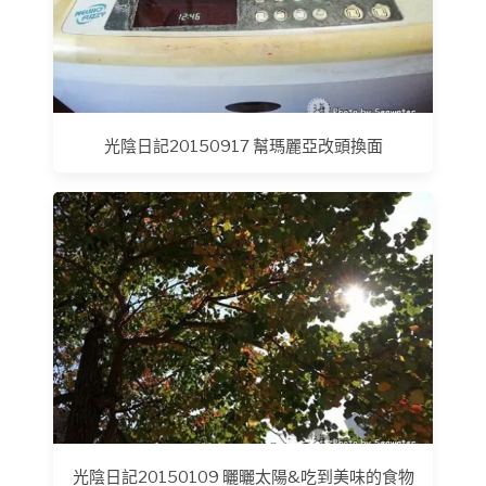
光陰日記20150917 幫瑪麗亞改頭換面
光陰日記20150109 曬曬太陽&吃到美味的食物