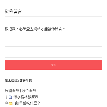
Reading
發佈留言
很抱歉，必須
登入
網站才能發佈留言。
搜
尋
關
鍵
字:
海水格格X饗樂生活
展開全部
|
收合全部
海水格格旅歷表
[食]早餐吃什麼？