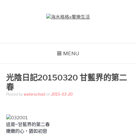
Skip
to
content
海水格格X饗樂生活
吃喝玩樂到處趴趴造
MENU
光陰日記20150320 甘藍界的第二
春
Posted by
waterschool
on
2015-03-20
這是~甘藍界的第二春
嫩嫩的心，猶如初戀