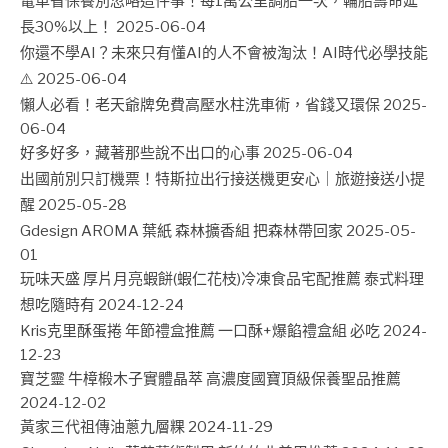
電車省保養別忽略這件事！每1萬公里調胎一次，輪胎壽命延
長30%以上！
2025-06-04
你還不學AI？未來只有懂AI的人不會被淘汰！AI時代必學技能
⚠️
2025-06-04
懶人必看！老天爺牌免費高壓水柱洗車術，省錢又環保
2025-
06-04
好多好多，藏著那些說不出口的心事
2025-06-04
出國前別只訂機票！特斯拉出行接送機更安心｜旅遊接送小提
醒
2025-05-28
Gdesign AROMA 葉紙 森林擴香組 把森林帶回家
2025-05-
01
玩味天盛 厚片月亮蝦餅(蝦仁花枝)冷凍食品宅配推薦 泰式料理
想吃隨時有
2024-12-24
Kris克里酥蛋捲 年節禮盒推薦 一口酥+爆餡禮盒組 必吃
2024-
12-23
寶芝靈 牛樟椴木子實體晶萃 高濃度國寶頂級保養聖品推薦
2024-12-02
黃家三代祖傳油蔥九層粿
2024-11-29