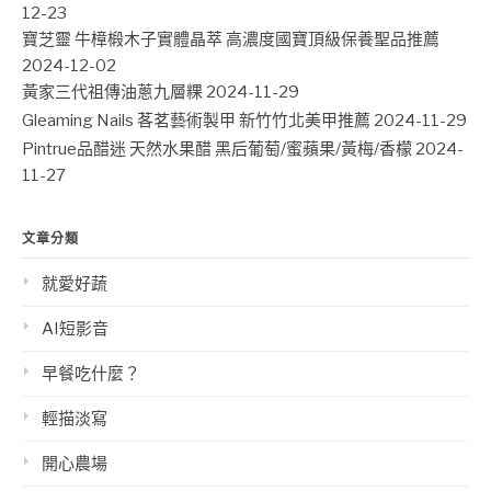
12-23
寶芝靈 牛樟椴木子實體晶萃 高濃度國寶頂級保養聖品推薦
2024-12-02
黃家三代祖傳油蔥九層粿
2024-11-29
Gleaming Nails 茖茗藝術製甲 新竹竹北美甲推薦
2024-11-29
Pintrue品醋迷 天然水果醋 黑后葡萄/蜜蘋果/黃梅/香檬
2024-
11-27
文章分類
就愛好蔬
AI短影音
早餐吃什麼？
輕描淡寫
開心農場