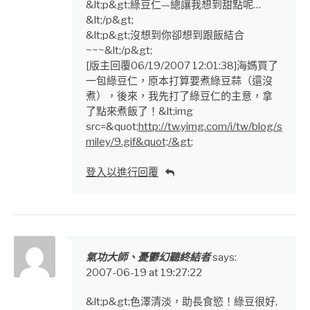
&lt;p&gt;綠豆仁—總讓我想到甜點呢…
&lt;/p&gt;
&lt;p&gt;沒想到你卻想到跟飯結合
~~~&lt;/p&gt;
[版主回覆06/19/2007 12:01:38]海媽買了
一包綠豆仁，原本打算要煮綠豆蒜（還沒
煮），後來，我先打了綠豆仁的主意，拿
了點來煮飯了！&lt;img
src=&quot;
http://tw.yimg.com/i/tw/blog/s
miley/9.gif&quot;/&gt
;
登入以進行回覆
氣功大師、憂鬱幻聽終結者
says:
2007-06-19 at 19:27:22
&lt;p&gt;色澤清淡，助長食慾！綠豆很好,