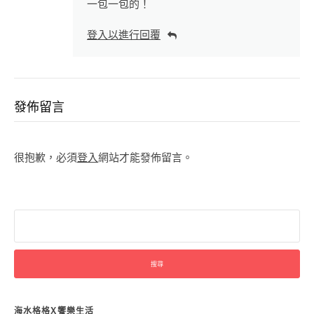
一包一包的！
登入以進行回覆
發佈留言
很抱歉，必須
登入
網站才能發佈留言。
搜
尋
關
鍵
字:
海水格格X饗樂生活