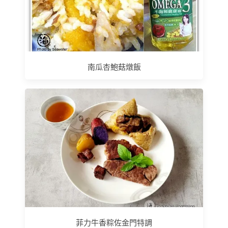
南瓜杏鮑菇燉飯
菲力牛香粽佐金門特調