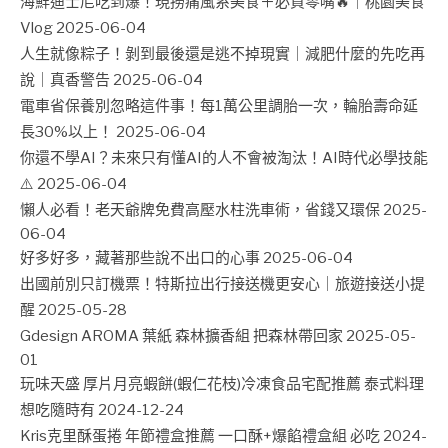
海鮮迪士尼吃到爆！現撈痛風系美食＋必買零嘴🔥｜桃園美食
Vlog
2025-06-04
人生就像粽子！剝到最後還是逃不掉現實｜減肥什麼的先吃再
說｜真香警告
2025-06-04
電車省保養別忽略這件事！每1萬公里調胎一次，輪胎壽命延
長30%以上！
2025-06-04
你還不學AI？未來只有懂AI的人不會被淘汰！AI時代必學技能
⚠️
2025-06-04
懶人必看！老天爺牌免費高壓水柱洗車術，省錢又環保
2025-
06-04
好多好多，藏著那些說不出口的心事
2025-06-04
出國前別只訂機票！特斯拉出行接送機更安心｜旅遊接送小提
醒
2025-05-28
Gdesign AROMA 葉紙 森林擴香組 把森林帶回家
2025-05-
01
玩味天盛 厚片月亮蝦餅(蝦仁花枝)冷凍食品宅配推薦 泰式料理
想吃隨時有
2024-12-24
Kris克里酥蛋捲 年節禮盒推薦 一口酥+爆餡禮盒組 必吃
2024-