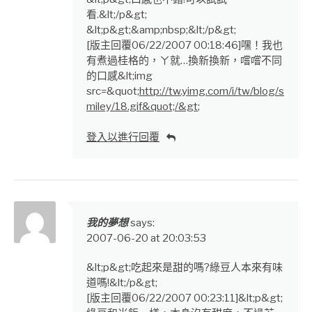
看.&lt;/p&gt;
&lt;p&gt;&amp;nbsp;&lt;/p&gt;
[版主回覆06/22/2007 00:18:46]嘿！我也
有煮過桂格的，ㄚ就…換新換新，嚐嚐不同
的口感&lt;img
src=&quot;
http://tw.yimg.com/i/tw/blog/s
miley/18.gif&quot;/&gt
;
登入以進行回覆
我的夢想
says:
2007-06-20 at 20:03:53
&lt;p&gt;吃起來是甜的嗎?綠豆人本來有味
道嗎!&lt;/p&gt;
[版主回覆06/22/2007 00:23:11]&lt;p&gt;