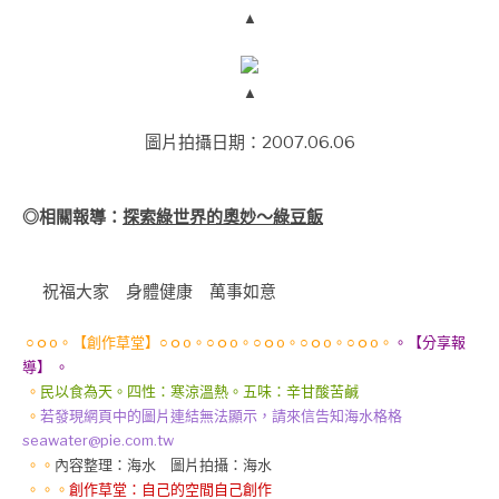
▲
▲
圖片拍攝日期：2007.06.06
◎相關報導：
探索綠世界的奧妙～綠豆飯
祝福大家 身體健康 萬事如意
○ｏo。【創作草堂】○ｏo。○ｏo。○ｏo。○ｏo。○ｏo。
。【分享報
導】 。
。
民以食為天。四性：寒涼溫熱。五味：辛甘酸苦鹹
。
若發現網頁中的圖片連結無法顯示，請來信告知海水格格
seawater@pie.com.tw
。。
內容整理：海水 圖片拍攝：海水
。。。
創作草堂：
自己的空間自己創作