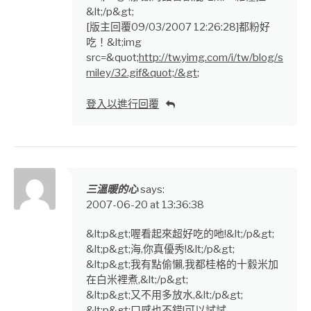
&lt;/p&gt;
[版主回覆09/03/2007 12:26:28]都粉好
吃！&lt;img
src=&quot;
http://tw.yimg.com/i/tw/blog/s
miley/32.gif&quot;/&gt
;
登入以進行回覆
三溫暖的心
says:
2007-06-20 at 13:36:38
&lt;p&gt;喔看起來超好吃的吔!&lt;/p&gt;
&lt;p&gt;海,你真優秀!&lt;/p&gt;
&lt;p&gt;我有點偷懶,我都桂格的十縠米加
在白米裡煮,&lt;/p&gt;
&lt;p&gt;又不用多放水,&lt;/p&gt;
&lt;p&gt;口感也不錯!可以試試