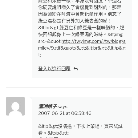
綠豆和米飯一樣，本身沒有甜度，不過若
你硬要說咀嚼久了會感覺到甜甜的，那是
因為澱粉在唾液中會起化學作用。別忘了
綠豆湯都是有另外加入糖去煮的呦！
&lt;br&gt;綠豆仁和綠豆是一樣味道的，趕
快回想起你上一次綠豆湯的滋味。&lt;img
src=&quot;
http://tw.yimg.com/i/tw/blog/s
miley/9.gif&quot;/&gt;&lt;br&gt;&lt;/p&g
t
;
登入以進行回覆
瀟湘娘子
says:
2007-06-21 at 06:58:46
&lt;p&gt;沒嚐過，下次上菜場，買來試試
看。&lt;/p&gt;