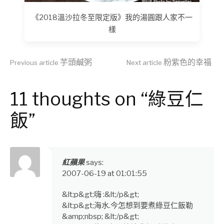
《2018溫沙拉冬至限定版》我的湯圓跟人家不一
樣
Continue
芋頭鹹粥
粉紫色的幸福
Previous article
Next article
Reading
11 thoughts on “綠豆仁
飯”
紅蘋果
says:
2007-06-19 at 01:01:55
&lt;p&gt;嗨 :&lt;/p&gt;
&lt;p&gt;海水.今怎想到要煮綠豆仁飯勒
&amp;nbsp; &lt;/p&gt;