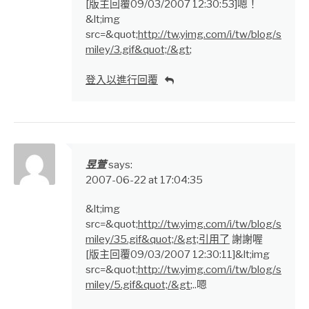
[版主回覆09/03/2007 12:30:53]嗯！
&lt;img
src=&quot;
http://tw.yimg.com/i/tw/blog/s
miley/3.gif&quot;/&gt
;
登入以進行回覆
昱萱
says:
2007-06-22 at 17:04:35
&lt;img
src=&quot;
http://tw.yimg.com/i/tw/blog/s
miley/35.gif&quot;/&gt;引用了
謝謝喔
[版主回覆09/03/2007 12:30:11]&lt;img
src=&quot;
http://tw.yimg.com/i/tw/blog/s
miley/5.gif&quot;/&gt
;..嗯