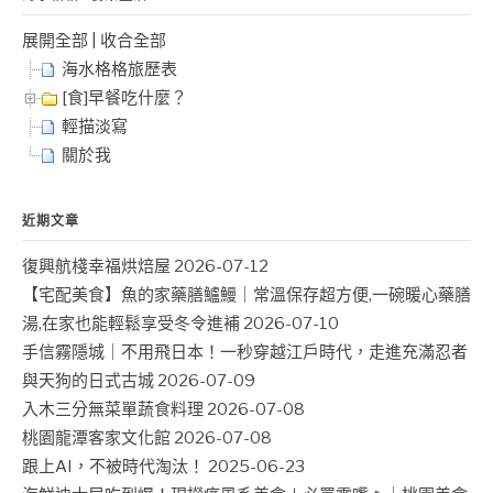
展開全部
|
收合全部
海水格格旅歷表
[食]早餐吃什麼？
輕描淡寫
關於我
近期文章
復興航棧幸福烘焙屋
2026-07-12
【宅配美食】魚的家藥膳鱸鰻｜常溫保存超方便,一碗暖心藥膳
湯,在家也能輕鬆享受冬令進補
2026-07-10
手信霧隱城｜不用飛日本！一秒穿越江戶時代，走進充滿忍者
與天狗的日式古城
2026-07-09
入木三分無菜單蔬食料理
2026-07-08
桃園龍潭客家文化館
2026-07-08
跟上AI，不被時代淘汰！
2025-06-23