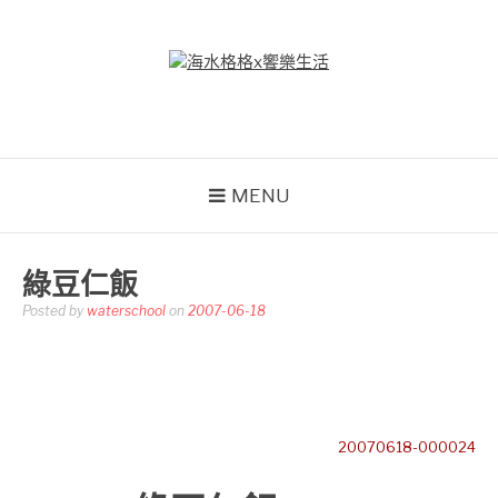
Skip
to
content
海水格格X饗樂生活
吃喝玩樂到處趴趴造
MENU
綠豆仁飯
Posted by
waterschool
on
2007-06-18
20070618-000024