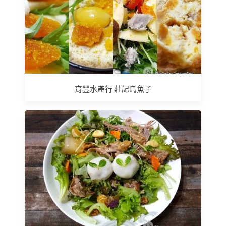
育豐水產行 莊記烏魚子