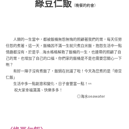
綠豆仁飯
（
晚餐的約會
）
人類的一生當中，都被飯桶無怨無悔的照顧著我們的胃，每天任勞
任怨的煮著。這一天，飯桶因不滿一生就只煮白米飯，抱怨生活中一點
情趣都沒有，於是乎…海水格格解救了飯桶的一生，也連帶的照顧了自
己的胃，也增加了自己的口福，你們家的飯桶是不是也需要您關心一下
咧？
有好一陣子沒有煮飯了，飯鍋在抗議了啦
！今天為您煮的是「綠豆
仁飯」
生活中多一點創意和變化，日子會豐富一點！^^
祝大家幸福滿滿、快樂多多！
◎海水seawater