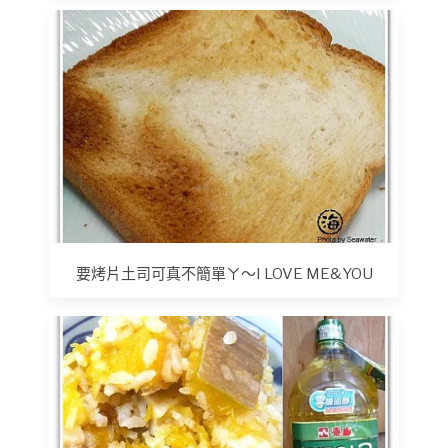
要烤片土司可真不簡單ㄚ～I LOVE ME&YOU