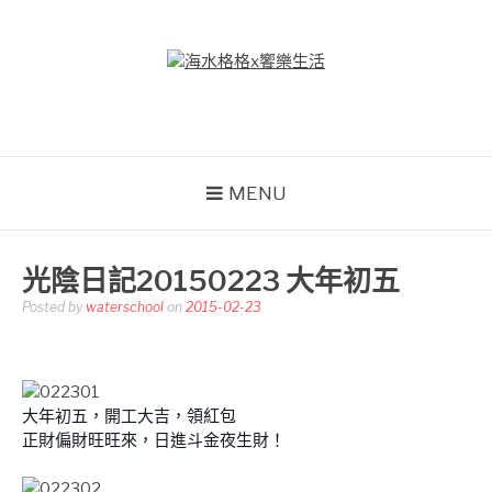
Skip
to
content
海水格格X饗樂生活
吃喝玩樂到處趴趴造
MENU
光陰日記20150223 大年初五
Posted by
waterschool
on
2015-02-23
大年初五，開工大吉，領紅包
正財偏財旺旺來，日進斗金夜生財！