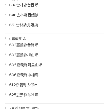
636雲林縣台西鄉
648雲林縣西螺鎮
651雲林縣北港鎮
o嘉義地區
602嘉義縣番路鄉
603嘉義縣梅山鄉
605嘉義縣阿里山鄉
606嘉義縣中埔鄉
612嘉義縣太保市
625嘉義縣布袋鎮
x嘉義地區(整理中)