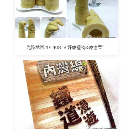
光陰地圖20140818 好康禮物&療癒果汁