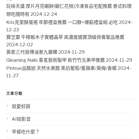
玩味天盛 厚片月亮蝦餅(蝦仁花枝)冷凍食品宅配推薦 泰式料理
想吃隨時有
2024-12-24
Kris克里酥蛋捲 年節禮盒推薦 一口酥+爆餡禮盒組 必吃
2024-
12-23
寶芝靈 牛樟椴木子實體晶萃 高濃度國寶頂級保養聖品推薦
2024-12-02
黃家三代祖傳油蔥九層粿
2024-11-29
Gleaming Nails 茖茗藝術製甲 新竹竹北美甲推薦
2024-11-29
Pintrue品醋迷 天然水果醋 黑后葡萄/蜜蘋果/黃梅/香檬
2024-
11-27
文章分類
就愛好蔬
AI短影音
早餐吃什麼？