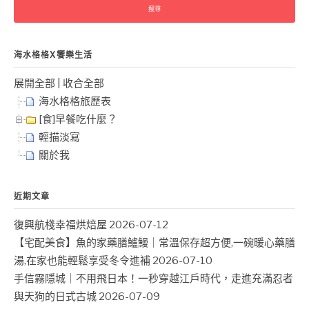
鍵
字:
海水格格X饗樂生活
展開全部
|
收合全部
海水格格旅歷表
[食]早餐吃什麼？
輕描淡寫
關於我
近期文章
復興航棧幸福烘焙屋
2026-07-12
【宅配美食】魚的家藥膳鱸鰻｜常溫保存超方便,一碗暖心藥膳
湯,在家也能輕鬆享受冬令進補
2026-07-10
手信霧隱城｜不用飛日本！一秒穿越江戶時代，走進充滿忍者
與天狗的日式古城
2026-07-09