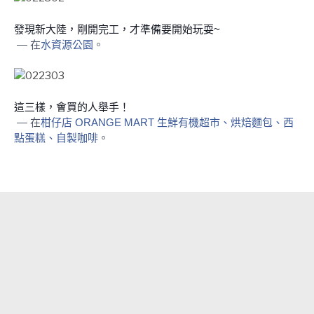
發現新大陸，剛開完工，才準備要開始玩耍~
— 在
水資源公園
。
這三樣，會買的人舉手！
— 在
柑仔店 ORANGE MART 生鮮有機超市、烘焙麵包、西
點蛋糕、自製咖啡
。