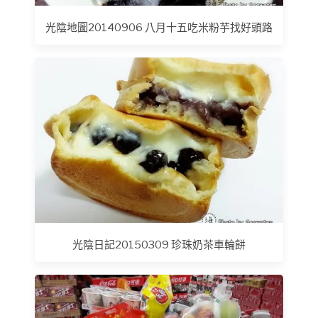
光陰地圖20140906 八月十五吃米粉芋找好頭路
光陰日記20150309 珍珠奶茶車輪餅