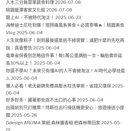
入木三分無菜單蔬食料理
2026-07-08
桃園龍潭客家文化館
2026-07-08
跟上AI，不被時代淘汰！
2025-06-23
海鮮迪士尼吃到爆！現撈痛風系美食＋必買零嘴🔥｜桃園美食
Vlog
2025-06-04
人生就像粽子！剝到最後還是逃不掉現實｜減肥什麼的先吃再
說｜真香警告
2025-06-04
電車省保養別忽略這件事！每1萬公里調胎一次，輪胎壽命延
長30%以上！
2025-06-04
你還不學AI？未來只有懂AI的人不會被淘汰！AI時代必學技能
⚠️
2025-06-04
懶人必看！老天爺牌免費高壓水柱洗車術，省錢又環保
2025-
06-04
好多好多，藏著那些說不出口的心事
2025-06-04
出國前別只訂機票！特斯拉出行接送機更安心｜旅遊接送小提
醒
2025-05-28
Gdesign AROMA 葉紙 森林擴香組 把森林帶回家
2025-05-
01