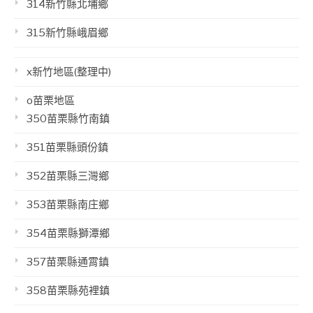
314新竹縣北埔鄉
315新竹縣峨眉鄉
x新竹地區(整理中)
o苗栗地區
350苗栗縣竹南鎮
351苗栗縣頭份鎮
352苗栗縣三灣鄉
353苗栗縣南庄鄉
354苗栗縣獅潭鄉
357苗栗縣通霄鎮
358苗栗縣苑裡鎮