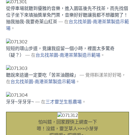
從停車場就聽到優雅的音樂，進入園區後先不找茶，而先找個
位子坐下來填抽獎單免門票，音樂好好聽讓我都不想離開了！
抽我抽我-我要奇萊山紅茶
— 在
台北找茶園-南港茶葉製造示範
場
。
短短的環山步道，竟讓我逗留一個小時，裡面太多驚奇
（疑？）
— 在
台北找茶園-南港茶葉製造示範場
。
聽說來這邊一定要吃「苦茶油麵線」
— 覺得斟漾茶好好喝，
在
台北找茶園-南港茶葉製造示範場
。
牙牙~牙牙牙~
— 在
三才靈芝生態農場
。
怕叫錯，回家趕快上網查一下
嗯！沒錯，靈芝草人>>>小芽芽