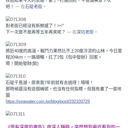
在這結束今天的景點，累了~打道回府，千島湖美景下次
吧！
— 在
石碇老街
。
對老街已經沒有新鮮感了！><”
下一次是不是再等五年再來呢？
— 在
深坑老街
。
將近40度的高溫，戰鬥力果然比不上20度冷涼的山林，今日里
程204km，一路順暢，扛了2包《包中發財》回家。
嗯！開始發財(飲)
石碇千島湖，原來我7年前就有去過呀！嘻嘻！
那時候還沒有這個稱號，也沒有任何指標，但我有畫了一張地
圖
https://seawater.com.tw/blog/post/232103729
夜深人靜時，突然想到最近看到的一
《很有深度的廣告》