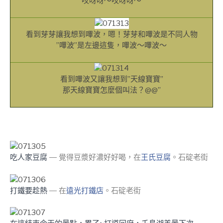
哎呀呀～哎呀呀～
看到芽芽讓我想到嗶波，嗯！芽芽和嗶波是不同人物
”嗶波”是左邊這隻，嗶波～嗶波～
看到嗶波又讓我想到”天線寶寶”
那天線寶寶怎麼個叫法？@@”
吃人家豆腐
— 覺得豆漿好濃好好喝，在
王氏豆腐
。
石碇老街
打鐵要趁熱
— 在
遠光打鐵店
。石碇老街