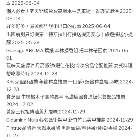
⚠️
2025-06-04
懶人必看！老天爺牌免費高壓水柱洗車術，省錢又環保
2025-
06-04
好多好多，藏著那些說不出口的心事
2025-06-04
出國前別只訂機票！特斯拉出行接送機更安心｜旅遊接送小提
醒
2025-05-28
Gdesign AROMA 葉紙 森林擴香組 把森林帶回家
2025-05-
01
玩味天盛 厚片月亮蝦餅(蝦仁花枝)冷凍食品宅配推薦 泰式料理
想吃隨時有
2024-12-24
Kris克里酥蛋捲 年節禮盒推薦 一口酥+爆餡禮盒組 必吃
2024-
12-23
寶芝靈 牛樟椴木子實體晶萃 高濃度國寶頂級保養聖品推薦
2024-12-02
黃家三代祖傳油蔥九層粿
2024-11-29
Gleaming Nails 茖茗藝術製甲 新竹竹北美甲推薦
2024-11-29
Pintrue品醋迷 天然水果醋 黑后葡萄/蜜蘋果/黃梅/香檬
2024-
11-27