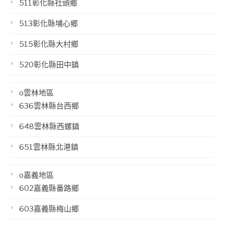
511彰化縣社頭鄉
513彰化縣埔心鄉
515彰化縣大村鄉
520彰化縣田中鎮
o雲林地區
636雲林縣台西鄉
648雲林縣西螺鎮
651雲林縣北港鎮
o嘉義地區
602嘉義縣番路鄉
603嘉義縣梅山鄉