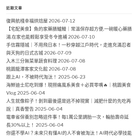
近期文章
復興航棧幸福烘焙屋
2026-07-12
【宅配美食】魚的家藥膳鱸鰻｜常溫保存超方便,一碗暖心藥膳
湯,在家也能輕鬆享受冬令進補
2026-07-10
手信霧隱城｜不用飛日本！一秒穿越江戶時代，走進充滿忍者
與天狗的日式古城
2026-07-09
入木三分無菜單蔬食料理
2026-07-08
桃園龍潭客家文化館
2026-07-08
跟上AI，不被時代淘汰！
2025-06-23
海鮮迪士尼吃到爆！現撈痛風系美食＋必買零嘴🔥｜桃園美食
Vlog
2025-06-04
人生就像粽子！剝到最後還是逃不掉現實｜減肥什麼的先吃再
說｜真香警告
2025-06-04
電車省保養別忽略這件事！每1萬公里調胎一次，輪胎壽命延
長30%以上！
2025-06-04
你還不學AI？未來只有懂AI的人不會被淘汰！AI時代必學技能