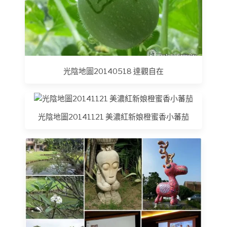
光陰地圖20140518 達觀自在
光陰地圖20141121 美濃紅新娘橙蜜香小蕃茄