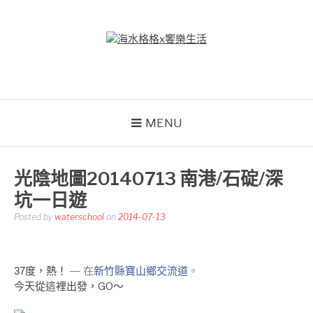
Skip
to
content
海水格格X饗樂生活
吃喝玩樂到處趴趴造
MENU
光陰地圖20140713 南港/石碇/深
坑一日遊
Posted by
waterschool
on
2014-07-13
37度，熱！
— 在
新竹縣寶山鄉交流道
。
今天從這裡出發，GO～