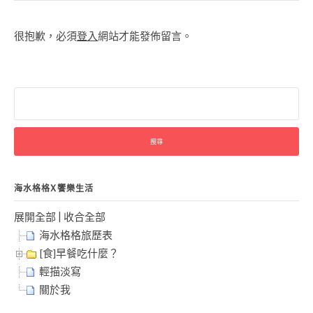
很抱歉，必須
登入
網站才能發佈留言。
搜
尋
關
鍵
字:
海水格格X饗樂生活
展開全部
|
收合全部
海水格格旅歷表
[食]早餐吃什麼？
輕描淡寫
關於我