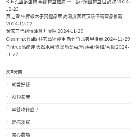
Kris克里酥蛋捲 年節禮盒推薦 一口酥+爆餡禮盒組 必吃
2024-
12-23
寶芝靈 牛樟椴木子實體晶萃 高濃度國寶頂級保養聖品推薦
2024-12-02
黃家三代祖傳油蔥九層粿
2024-11-29
Gleaming Nails 茖茗藝術製甲 新竹竹北美甲推薦
2024-11-29
Pintrue品醋迷 天然水果醋 黑后葡萄/蜜蘋果/黃梅/香檬
2024-
11-27
文章分類
就愛好蔬
AI短影音
早餐吃什麼？
輕描淡寫
開心農場