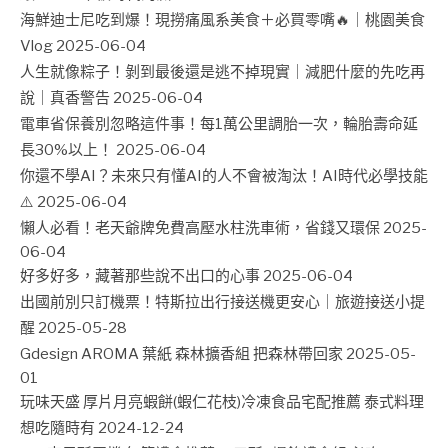
海鮮迪士尼吃到爆！現撈痛風系美食＋必買零嘴🔥｜桃園美食
Vlog
2025-06-04
人生就像粽子！剝到最後還是逃不掉現實｜減肥什麼的先吃再
說｜真香警告
2025-06-04
電車省保養別忽略這件事！每1萬公里調胎一次，輪胎壽命延
長30%以上！
2025-06-04
你還不學AI？未來只有懂AI的人不會被淘汰！AI時代必學技能
⚠️
2025-06-04
懶人必看！老天爺牌免費高壓水柱洗車術，省錢又環保
2025-
06-04
好多好多，藏著那些說不出口的心事
2025-06-04
出國前別只訂機票！特斯拉出行接送機更安心｜旅遊接送小提
醒
2025-05-28
Gdesign AROMA 葉紙 森林擴香組 把森林帶回家
2025-05-
01
玩味天盛 厚片月亮蝦餅(蝦仁花枝)冷凍食品宅配推薦 泰式料理
想吃隨時有
2024-12-24