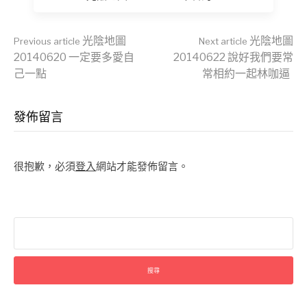
Continue
光陰地圖
光陰地圖
Previous article
Next article
20140620 一定要多愛自
20140622 說好我們要常
己一點
常相約一起林咖逼
Reading
發佈留言
很抱歉，必須
登入
網站才能發佈留言。
搜
尋
關
鍵
字: