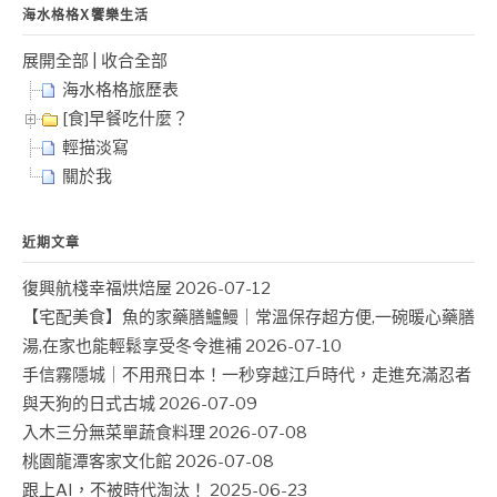
海水格格X饗樂生活
展開全部
|
收合全部
海水格格旅歷表
[食]早餐吃什麼？
輕描淡寫
關於我
近期文章
復興航棧幸福烘焙屋
2026-07-12
【宅配美食】魚的家藥膳鱸鰻｜常溫保存超方便,一碗暖心藥膳
湯,在家也能輕鬆享受冬令進補
2026-07-10
手信霧隱城｜不用飛日本！一秒穿越江戶時代，走進充滿忍者
與天狗的日式古城
2026-07-09
入木三分無菜單蔬食料理
2026-07-08
桃園龍潭客家文化館
2026-07-08
跟上AI，不被時代淘汰！
2025-06-23