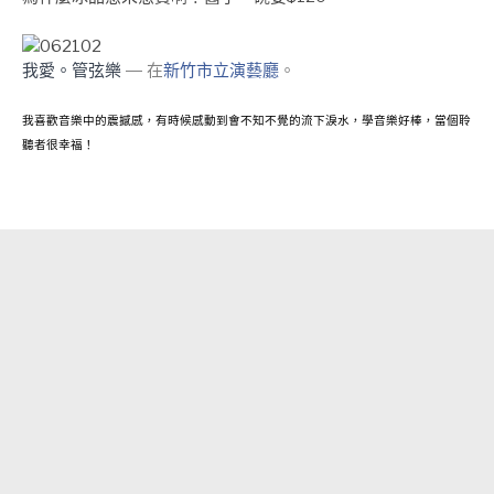
我愛。管弦樂
— 在
新竹市立演藝廳
。
我喜歡音樂中的震撼感，有時候感動到會不知不覺的流下淚水，學音樂好棒，當個聆
聽者很幸福！