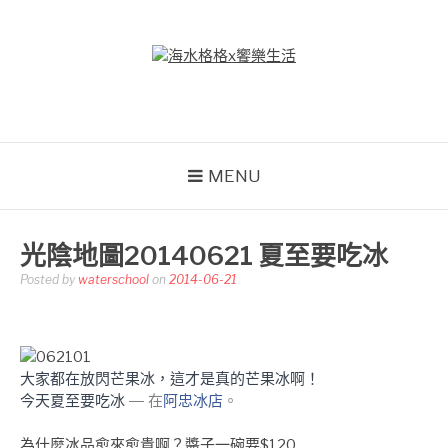
Skip
to
content
海水格格X饗樂生活
吃喝玩樂到處趴趴造
MENU
光陰地圖20140621 夏至要吃冰
Posted by
waterschool
on
2014-06-21
大家都在放閃芒果冰，這才是真的芒果冰啊！
今天夏至要吃冰
— 在
阿忠冰店
。
為什麼冰品愈來愈貴啊？醬子一碗要$120