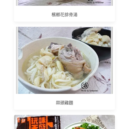
檳榔花排骨湯
蒜頭雞麵