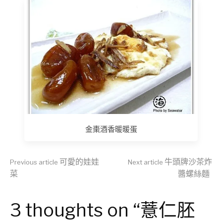
金棗酒香暖暖蛋
Continue
可愛的娃娃
牛頭牌沙茶炸
Previous article
Next article
菜
醬螺絲麵
Reading
3 thoughts on “薏仁胚