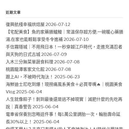
近期文章
復興航棧幸福烘焙屋
2026-07-12
【宅配美食】魚的家藥膳鱸鰻｜常溫保存超方便,一碗暖心藥膳
湯,在家也能輕鬆享受冬令進補
2026-07-10
手信霧隱城｜不用飛日本！一秒穿越江戶時代，走進充滿忍者
與天狗的日式古城
2026-07-09
入木三分無菜單蔬食料理
2026-07-08
桃園龍潭客家文化館
2026-07-08
跟上AI，不被時代淘汰！
2025-06-23
海鮮迪士尼吃到爆！現撈痛風系美食＋必買零嘴🔥｜桃園美食
Vlog
2025-06-04
人生就像粽子！剝到最後還是逃不掉現實｜減肥什麼的先吃再
說｜真香警告
2025-06-04
電車省保養別忽略這件事！每1萬公里調胎一次，輪胎壽命延
長30%以上！
2025-06-04