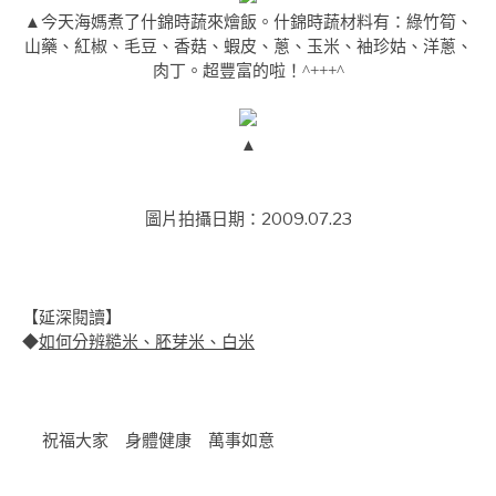
▲今天海媽煮了什錦時蔬來燴飯。什錦時蔬材料有：綠竹筍、
山藥、紅椒、毛豆、香菇、蝦皮、蔥、玉米、袖珍姑、洋蔥、
肉丁。超豐富的啦！^+++^
▲
圖片拍攝日期：2009.07.23
【延深閱讀】
◆
如何分辨糙米、胚芽米、白米
祝福大家 身體健康 萬事如意