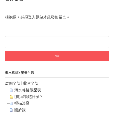
很抱歉，必須
登入
網站才能發佈留言。
搜
尋
關
鍵
字:
海水格格X饗樂生活
展開全部
|
收合全部
海水格格旅歷表
[食]早餐吃什麼？
輕描淡寫
關於我