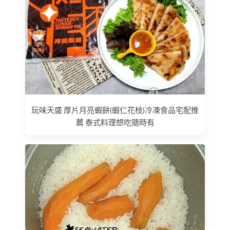
玩味天盛 厚片月亮蝦餅(蝦仁花枝)冷凍食品宅配推
薦 泰式料理想吃隨時有