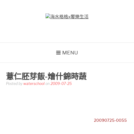
Skip
to
content
海水格格X饗樂生活
吃喝玩樂到處趴趴造
MENU
薏仁胚芽飯-燴什錦時蔬
Posted by
waterschool
on
2009-07-25
20090725-0055