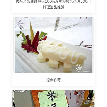
香酥苦茶油雞 耕沅100%冷壓壓榨苦茶油500ml
料理油品推薦
涼伴竹筍