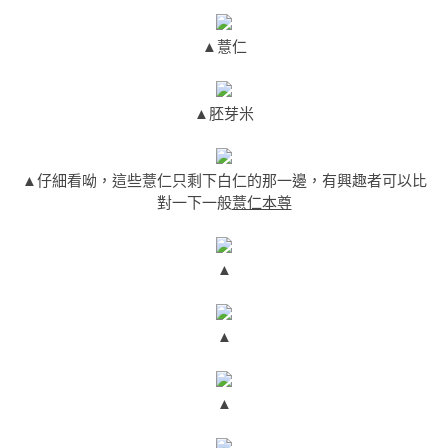
▲薏仁
▲胚芽米
▲仔細看呦，這些薏仁只剩下白仁的那一邊，有興趣者可以比
對一下一般
薏仁本尊
▲
▲
▲