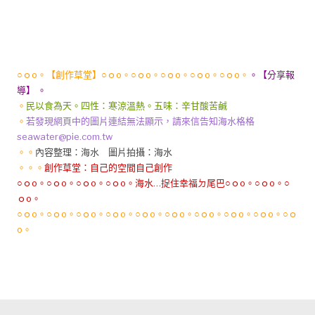
○ｏo。【創作草堂】○ｏo。○ｏo。○ｏo。○ｏo。○ｏo。
。【分享報
導】 。
。
民以食為天。四性：寒涼溫熱。五味：辛甘酸苦鹹
。
若發現網頁中的圖片連結無法顯示，請來信告知海水格格
seawater@pie.com.tw
。。
內容整理：海水 圖片拍攝：海水
。。。
創作草堂：
自己的空間自己創作
○ｏo。○ｏo。○ｏo。○ｏo。海水…捉住幸福ㄉ尾巴○ｏo。○ｏo。○
ｏo。
○ｏo。○ｏo。○ｏo。○ｏo。○ｏo。○ｏo。○ｏo。○ｏo。○ｏo。○ｏ
o。