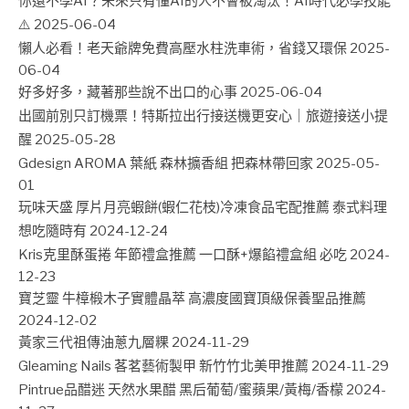
你還不學AI？未來只有懂AI的人不會被淘汰！AI時代必學技能
⚠️
2025-06-04
懶人必看！老天爺牌免費高壓水柱洗車術，省錢又環保
2025-
06-04
好多好多，藏著那些說不出口的心事
2025-06-04
出國前別只訂機票！特斯拉出行接送機更安心｜旅遊接送小提
醒
2025-05-28
Gdesign AROMA 葉紙 森林擴香組 把森林帶回家
2025-05-
01
玩味天盛 厚片月亮蝦餅(蝦仁花枝)冷凍食品宅配推薦 泰式料理
想吃隨時有
2024-12-24
Kris克里酥蛋捲 年節禮盒推薦 一口酥+爆餡禮盒組 必吃
2024-
12-23
寶芝靈 牛樟椴木子實體晶萃 高濃度國寶頂級保養聖品推薦
2024-12-02
黃家三代祖傳油蔥九層粿
2024-11-29
Gleaming Nails 茖茗藝術製甲 新竹竹北美甲推薦
2024-11-29
Pintrue品醋迷 天然水果醋 黑后葡萄/蜜蘋果/黃梅/香檬
2024-