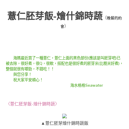
薏仁胚芽飯-燴什錦時蔬
（
晚餐的約
）
會
海媽最近買了一種薏仁，薏仁上面的黑色部份(應該是叫胚芽吧)已
被去除，很好煮，很Q，很軟，搭配也是很好煮的胚芽米(比糙米好煮)，
整個就很有嚼勁，不錯吃！！
與您分享！
祝大家平安順心！
海水格格Seawater
〈薏仁胚芽飯-燴什錦時蔬〉
▲薏仁胚芽燴什錦時蔬飯