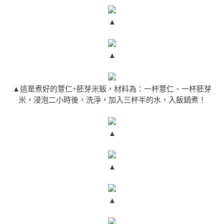
▲
▲
▲這是煮好的薏仁+胚芽米飯，材料為：一杯薏仁、一杯胚芽
米，浸泡二小時後，洗淨，加入三杯半的水，入飯鍋煮！
▲
▲
▲