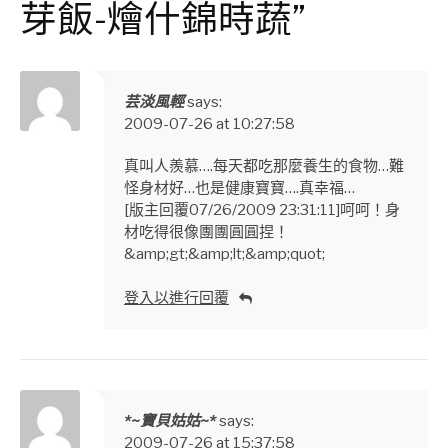
芽飯-燴什錦時蔬”
芸淡風輕
says:
2009-07-26 at 10:27:58
真叫人羨慕….每天都吃那麼養生的食物…難
怪身材好…也是健康寶寶….真幸福…
[版主回覆07/26/2009 23:31:11]呵呵！身
材吃得很像團團圓圓捏！
&amp;gt;&amp;lt;&amp;quot;
登入以進行回覆
*~寶貝姑姑~*
says:
2009-07-26 at 15:37:58