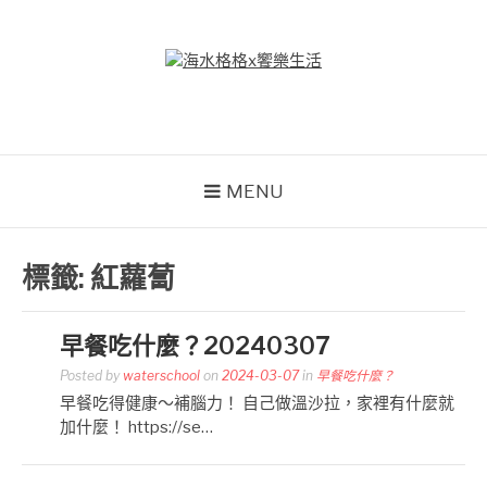
Skip
to
content
海水格格X饗樂生活
吃喝玩樂到處趴趴造
MENU
標籤:
紅蘿蔔
早餐吃什麼？20240307
Posted by
waterschool
on
2024-03-07
in
早餐吃什麼？
早餐吃得健康～補腦力！ 自己做溫沙拉，家裡有什麼就
加什麼！ https://se…