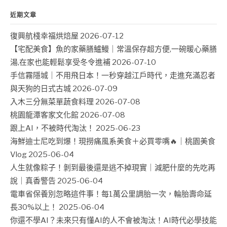
近期文章
復興航棧幸福烘焙屋
2026-07-12
【宅配美食】魚的家藥膳鱸鰻｜常溫保存超方便,一碗暖心藥膳
湯,在家也能輕鬆享受冬令進補
2026-07-10
手信霧隱城｜不用飛日本！一秒穿越江戶時代，走進充滿忍者
與天狗的日式古城
2026-07-09
入木三分無菜單蔬食料理
2026-07-08
桃園龍潭客家文化館
2026-07-08
跟上AI，不被時代淘汰！
2025-06-23
海鮮迪士尼吃到爆！現撈痛風系美食＋必買零嘴🔥｜桃園美食
Vlog
2025-06-04
人生就像粽子！剝到最後還是逃不掉現實｜減肥什麼的先吃再
說｜真香警告
2025-06-04
電車省保養別忽略這件事！每1萬公里調胎一次，輪胎壽命延
長30%以上！
2025-06-04
你還不學AI？未來只有懂AI的人不會被淘汰！AI時代必學技能