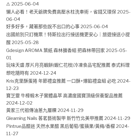
⚠️
2025-06-04
懶人必看！老天爺牌免費高壓水柱洗車術，省錢又環保
2025-
06-04
好多好多，藏著那些說不出口的心事
2025-06-04
出國前別只訂機票！特斯拉出行接送機更安心｜旅遊接送小提
醒
2025-05-28
Gdesign AROMA 葉紙 森林擴香組 把森林帶回家
2025-05-
01
玩味天盛 厚片月亮蝦餅(蝦仁花枝)冷凍食品宅配推薦 泰式料理
想吃隨時有
2024-12-24
Kris克里酥蛋捲 年節禮盒推薦 一口酥+爆餡禮盒組 必吃
2024-
12-23
寶芝靈 牛樟椴木子實體晶萃 高濃度國寶頂級保養聖品推薦
2024-12-02
黃家三代祖傳油蔥九層粿
2024-11-29
Gleaming Nails 茖茗藝術製甲 新竹竹北美甲推薦
2024-11-29
Pintrue品醋迷 天然水果醋 黑后葡萄/蜜蘋果/黃梅/香檬
2024-
11-27