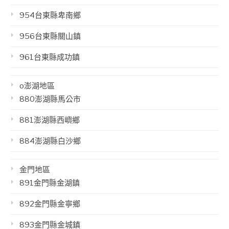
954台東縣卑南鄉
956台東縣關山鎮
961台東縣成功鎮
o澎湖地區
880澎湖縣馬公市
881澎湖縣西嶼鄉
884澎湖縣白沙鄉
金門地區
891金門縣金湖鎮
892金門縣金寧鄉
893金門縣金城鎮