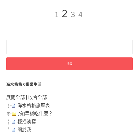
文
Page
Page
Page
Page
2
1
3
4
章
搜
分
尋
關
鍵
頁
字:
海水格格X饗樂生活
展開全部
|
收合全部
海水格格旅歷表
[食]早餐吃什麼？
輕描淡寫
關於我