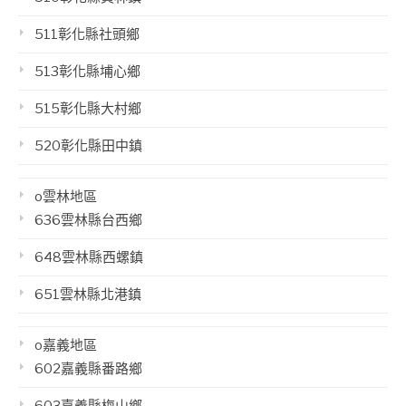
511彰化縣社頭鄉
513彰化縣埔心鄉
515彰化縣大村鄉
520彰化縣田中鎮
o雲林地區
636雲林縣台西鄉
648雲林縣西螺鎮
651雲林縣北港鎮
o嘉義地區
602嘉義縣番路鄉
603嘉義縣梅山鄉