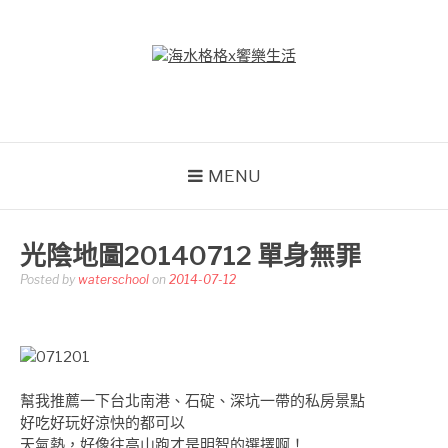
Skip
to
content
海水格格X饗樂生活
吃喝玩樂到處趴趴造
MENU
光陰地圖20140712 單身無罪
Posted by
waterschool
on
2014-07-12
幫我推薦一下台北南港、石碇、深坑一帶的私房景點
好吃好玩好涼快的都可以
天氣熱，好像往高山跑才是明智的選擇啊！