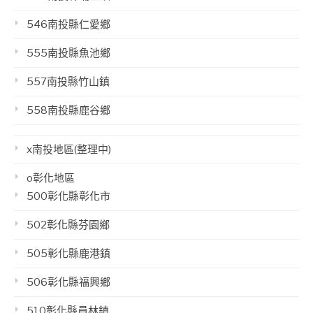
546南投縣仁愛鄉
555南投縣魚池鄉
557南投縣竹山鎮
558南投縣鹿谷鄉
x南投地區(整理中)
o彰化地區
500彰化縣彰化市
502彰化縣芬園鄉
505彰化縣鹿港鎮
506彰化縣福興鄉
510彰化縣員林鎮