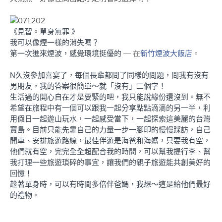
《見習。單身無罪 》
我可以像煙一樣的消失嗎？
第一次進來煙波，感覺環境挺優的
— 在
新竹煙波大飯店
。
N久沒參加喜宴了，每個長輩都問了同樣的問題，問我有沒有
男朋友，我的答案很簡單～就「沒有」二個字！
生活過的開心自在才是要緊的吧，我只能說緣份還沒到。無不
希望在旅程中有一個可以跟我一起分享點點滴滴的另一半，利
用假日一起遊山玩水，一起感受當下，一起探索這美麗的台灣
寶島。目前只能先靠自己的力量一步一腳印的慢慢踩訪，自己
開車、安排旅遊路線，最佳伴遊是海爸和海媽，只要我有空，
他們就有空，完完全全超配合我的時間，可以幫我提行李、幫
我打理一些旅遊瑣碎的事宜，讓我們的親子旅遊能共創美好的
回憶！
趁著單身時，可以有時間多倍伴爸媽，我想～這是給他們最好
的禮物。