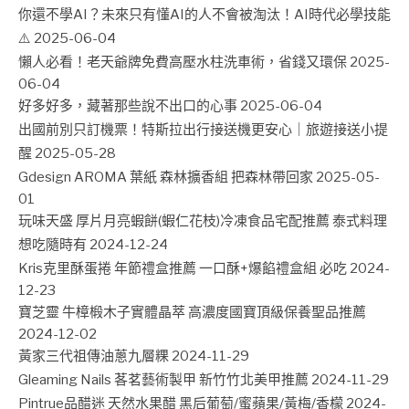
你還不學AI？未來只有懂AI的人不會被淘汰！AI時代必學技能
⚠️
2025-06-04
懶人必看！老天爺牌免費高壓水柱洗車術，省錢又環保
2025-
06-04
好多好多，藏著那些說不出口的心事
2025-06-04
出國前別只訂機票！特斯拉出行接送機更安心｜旅遊接送小提
醒
2025-05-28
Gdesign AROMA 葉紙 森林擴香組 把森林帶回家
2025-05-
01
玩味天盛 厚片月亮蝦餅(蝦仁花枝)冷凍食品宅配推薦 泰式料理
想吃隨時有
2024-12-24
Kris克里酥蛋捲 年節禮盒推薦 一口酥+爆餡禮盒組 必吃
2024-
12-23
寶芝靈 牛樟椴木子實體晶萃 高濃度國寶頂級保養聖品推薦
2024-12-02
黃家三代祖傳油蔥九層粿
2024-11-29
Gleaming Nails 茖茗藝術製甲 新竹竹北美甲推薦
2024-11-29
Pintrue品醋迷 天然水果醋 黑后葡萄/蜜蘋果/黃梅/香檬
2024-