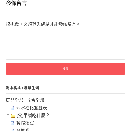
發佈留言
很抱歉，必須
登入
網站才能發佈留言。
搜
尋
關
鍵
字:
海水格格X饗樂生活
展開全部
|
收合全部
海水格格旅歷表
[食]早餐吃什麼？
輕描淡寫
關於我