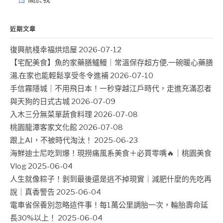
近期文章
復興航棧幸福烘焙屋
2026-07-12
【宅配美食】魚的家藥膳鱸鰻｜常溫保存超方便,一碗暖心藥膳
湯,在家也能輕鬆享受冬令進補
2026-07-10
手信霧隱城｜不用飛日本！一秒穿越江戶時代，走進充滿忍者
與天狗的日式古城
2026-07-09
入木三分無菜單蔬食料理
2026-07-08
桃園龍潭客家文化館
2026-07-08
跟上AI，不被時代淘汰！
2025-06-23
海鮮迪士尼吃到爆！現撈痛風系美食＋必買零嘴🔥｜桃園美食
Vlog
2025-06-04
人生就像粽子！剝到最後還是逃不掉現實｜減肥什麼的先吃再
說｜真香警告
2025-06-04
電車省保養別忽略這件事！每1萬公里調胎一次，輪胎壽命延
長30%以上！
2025-06-04