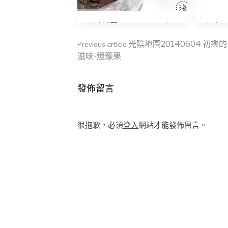
光陰地圖20141124 買東西
光陰日記
大部份是買實用
Continue
光陰地圖20140604 初戀的
Previous article
滋味-燈籠果
Reading
發佈留言
很抱歉，必須
登入
網站才能發佈留言。