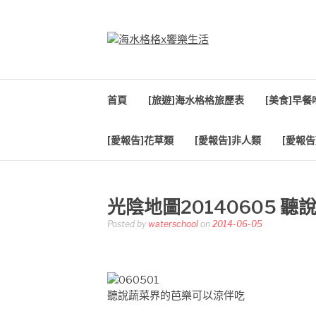
Skip
to
content
海水格格X饗樂生
吃喝玩樂到處趴趴造
首頁
[旅遊]海水格格旅歷表
[美食]早
[愛報告]花草類
[愛報告]非人類
[愛報告
光陰地圖20140605 
Posted by
waterschool
on
2014-06-05
聽說蔬菜界的芭樂可以涼伴吃