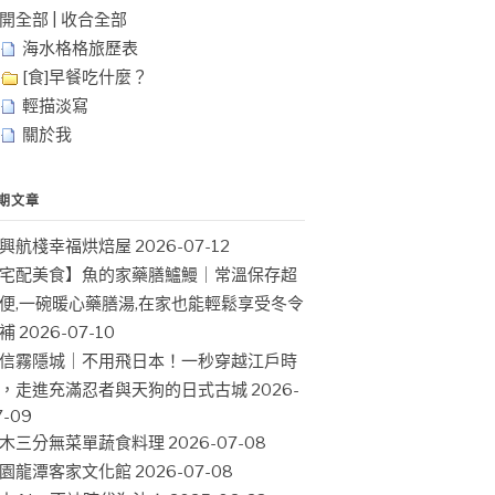
開全部
|
收合全部
海水格格旅歷表
[食]早餐吃什麼？
輕描淡寫
關於我
期文章
興航棧幸福烘焙屋
2026-07-12
宅配美食】魚的家藥膳鱸鰻｜常溫保存超
便,一碗暖心藥膳湯,在家也能輕鬆享受冬令
補
2026-07-10
信霧隱城｜不用飛日本！一秒穿越江戶時
，走進充滿忍者與天狗的日式古城
2026-
7-09
木三分無菜單蔬食料理
2026-07-08
園龍潭客家文化館
2026-07-08