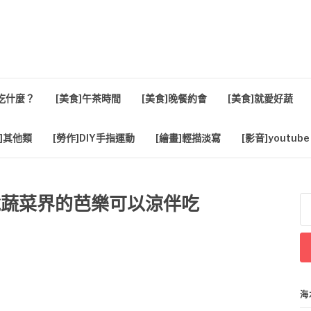
活
餐吃什麼？
[美食]午茶時間
[美食]晚餐約會
[美食]就愛好蔬
]其他類
[勞作]DIY手指運動
[繪畫]輕描淡寫
[影音]youtube
聽說蔬菜界的芭樂可以涼伴吃
搜
尋
關
鍵
字
海