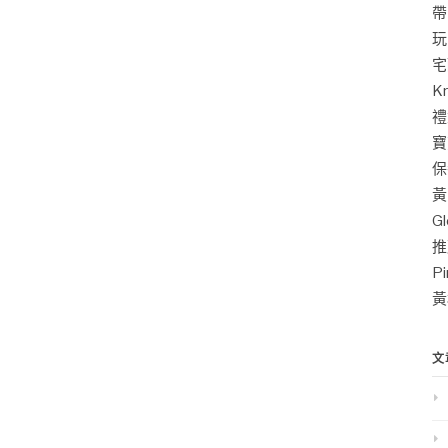
帶
玩
宅
K
禮
寶
保
黃
G
推
P
黃
文