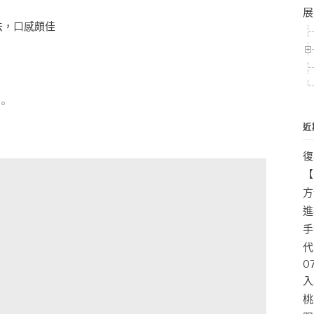
展
法，口感頗佳
。
近
復
【
方
進
手
代
0
入
桃