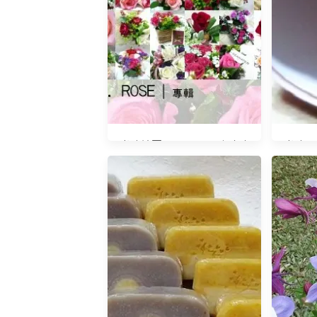
光陰地圖20140829 ｜玫瑰
光陰日記
花．ROSE｜專輯