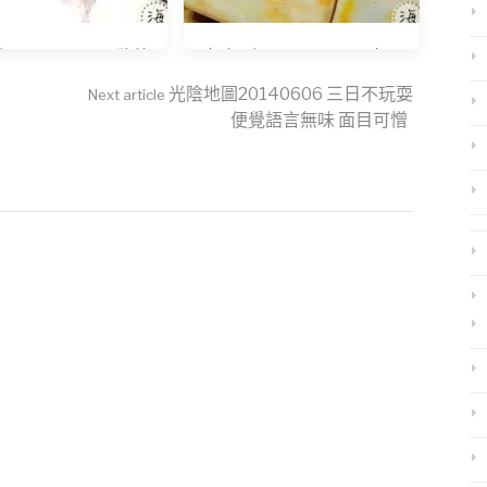
20150209 工欲善
光陰日記20150202 要十二
其事必先利其器
點可以入睡實在好挑戰
光陰地圖20140606 三日不玩耍
Next article
便覺語言無味 面目可憎