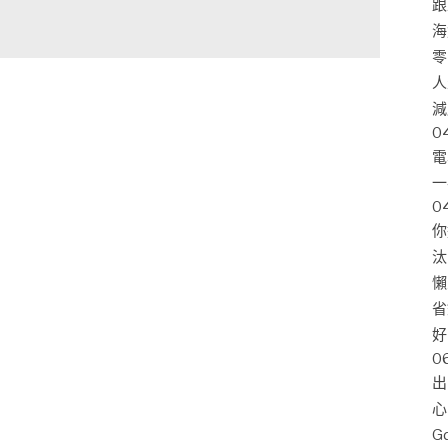
跟
海
零
人
減
0
電
一
0
你
汰
懶
省
好
0
出
心
G