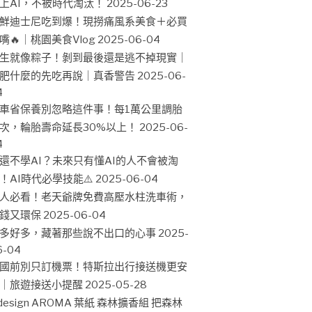
上AI，不被時代淘汰！
2025-06-23
鮮迪士尼吃到爆！現撈痛風系美食＋必買
嘴🔥｜桃園美食Vlog
2025-06-04
生就像粽子！剝到最後還是逃不掉現實｜
肥什麼的先吃再說｜真香警告
2025-06-
4
車省保養別忽略這件事！每1萬公里調胎
次，輪胎壽命延長30%以上！
2025-06-
4
還不學AI？未來只有懂AI的人不會被淘
！AI時代必學技能⚠️
2025-06-04
人必看！老天爺牌免費高壓水柱洗車術，
錢又環保
2025-06-04
多好多，藏著那些說不出口的心事
2025-
6-04
國前別只訂機票！特斯拉出行接送機更安
｜旅遊接送小提醒
2025-05-28
design AROMA 葉紙 森林擴香組 把森林