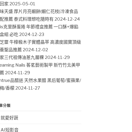
回家
2025-05-01
味天盛 厚片月亮蝦餅(蝦仁花枝)冷凍食品
配推薦 泰式料理想吃隨時有
2024-12-24
ris克里酥蛋捲 年節禮盒推薦 一口酥+爆餡
盒組 必吃
2024-12-23
芝靈 牛樟椴木子實體晶萃 高濃度國寶頂級
養聖品推薦
2024-12-02
家三代祖傳油蔥九層粿
2024-11-29
leaming Nails 茖茗藝術製甲 新竹竹北美甲
薦
2024-11-29
intrue品醋迷 天然水果醋 黑后葡萄/蜜蘋果/
梅/香檬
2024-11-27
章分類
就愛好蔬
AI短影音