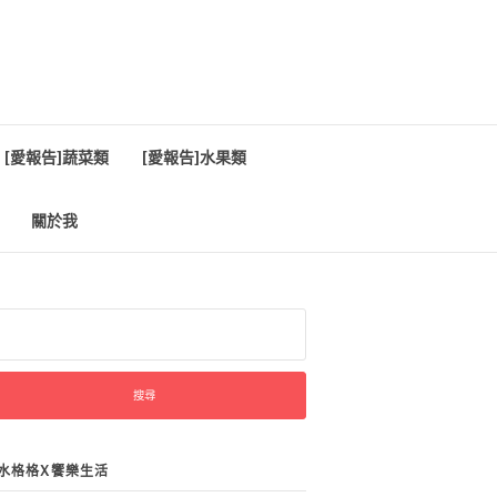
[愛報告]蔬菜類
[愛報告]水果類
關於我
:
水格格X饗樂生活