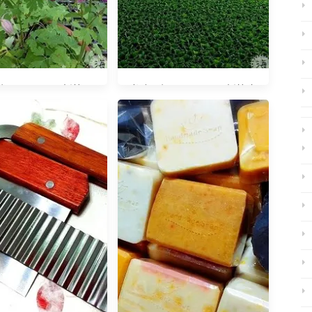
記20150111 新竹一
光陰日記20150429 新竹水
日遊
芙蓉秘境