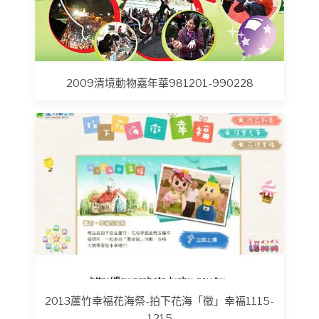
2009清境動物嘉年華981201-990228
2013蘆竹幸福花海祭-拍下花海「徵」幸福1115-
1215