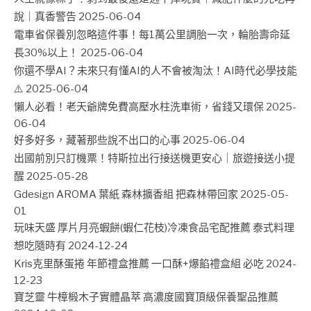
說｜真香警告
2025-06-04
電車省保養別忽略這件事！每1萬公里調胎一次，輪胎壽命延
長30%以上！
2025-06-04
你還不學AI？未來只有懂AI的人不會被淘汰！AI時代必學技能
⚠️
2025-06-04
懶人必看！老天爺牌免費高壓水柱洗車術，省錢又環保
2025-
06-04
好多好多，藏著那些說不出口的心事
2025-06-04
出國前別只訂機票！特斯拉出行接送機更安心｜旅遊接送小提
醒
2025-05-28
Gdesign AROMA 葉紙 森林擴香組 把森林帶回家
2025-05-
01
玩味天盛 厚片月亮蝦餅(蝦仁花枝)冷凍食品宅配推薦 泰式料理
想吃隨時有
2024-12-24
Kris克里酥蛋捲 年節禮盒推薦 一口酥+爆餡禮盒組 必吃
2024-
12-23
寶芝靈 牛樟椴木子實體晶萃 高濃度國寶頂級保養聖品推薦