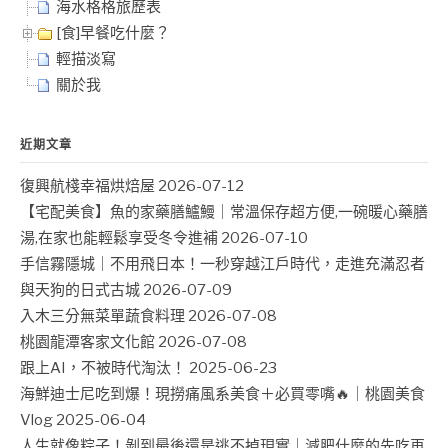
海水格格旅歷表
[食]早餐吃什麼？
輕描淡寫
關於我
近期文章
復興航棧幸福烘焙屋
2026-07-12
【宅配美食】魚的家藥膳鱸鰻｜常溫保存超方便,一碗暖心藥膳
湯,在家也能輕鬆享受冬令進補
2026-07-10
手信霧隱城｜不用飛日本！一秒穿越江戶時代，走進充滿忍者
與天狗的日式古城
2026-07-09
入木三分無菜單蔬食料理
2026-07-08
桃園龍潭客家文化館
2026-07-08
跟上AI，不被時代淘汰！
2025-06-23
海鮮迪士尼吃到爆！現撈痛風系美食＋必買零嘴🔥｜桃園美食
Vlog
2025-06-04
人生就像粽子！剝到最後還是逃不掉現實｜減肥什麼的先吃再