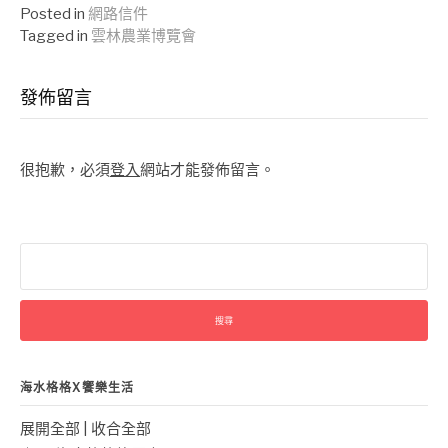
Reading
Posted in
網路信件
Tagged in
雲林農業博覽會
發佈留言
很抱歉，必須
登入
網站才能發佈留言。
搜
尋
關
鍵
字:
海水格格X饗樂生活
展開全部
|
收合全部