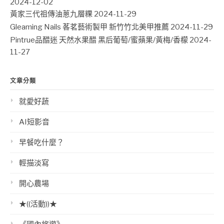
2024-12-02
黃家三代祖傳油蔥九層粿
2024-11-29
Gleaming Nails 茖茗藝術製甲 新竹竹北美甲推薦
2024-11-29
Pintrue品醋迷 天然水果醋 黑后葡萄/蜜蘋果/黃梅/香檬
2024-
11-27
文章分類
就愛好蔬
AI短影音
早餐吃什麼？
輕描淡寫
開心農場
★((活動))★