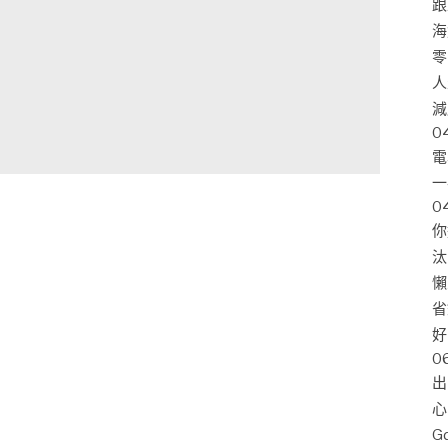
跟
海
零
人
減
0
電
一
0
你
汰
懶
省
好
0
出
心
G