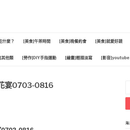
活
餐吃什麼？
[美食]午茶時間
[美食]晚餐約會
[美食]就愛好蔬
]其他類
[勞作]DIY手指運動
[繪畫]輕描淡寫
[影音]youtube
宴0703-0816
搜
尋
關
鍵
字
海