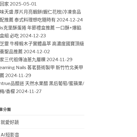
回家
2025-05-01
味天盛 厚片月亮蝦餅(蝦仁花枝)冷凍食品
配推薦 泰式料理想吃隨時有
2024-12-24
ris克里酥蛋捲 年節禮盒推薦 一口酥+爆餡
盒組 必吃
2024-12-23
芝靈 牛樟椴木子實體晶萃 高濃度國寶頂級
養聖品推薦
2024-12-02
家三代祖傳油蔥九層粿
2024-11-29
leaming Nails 茖茗藝術製甲 新竹竹北美甲
薦
2024-11-29
intrue品醋迷 天然水果醋 黑后葡萄/蜜蘋果/
梅/香檬
2024-11-27
章分類
就愛好蔬
AI短影音