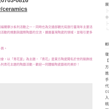
03-0816
展
w/ceramics
劃福爾摩沙系列活動之一，同時也為交通部觀光局旅行臺灣年主要活
題活動的規劃與國際陶藝的交流，擴展臺灣陶瓷的領域，並吸引更多
近
一頁。
復
機會，以「青花宴」為主題，「青花」是東方陶瓷聞名於世的裝飾技
【
系列青花主題的陶藝活動，歡迎一同體驗陶瓷藝術的美妙！
方
進
手
代
0
入
桃