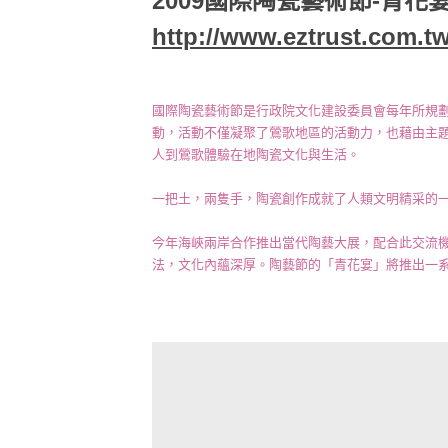
2009國際陶瓷藝術節-青花宴07
http://www.eztrust.com.t
國際陶瓷藝術節是行政院文化建設委員會每年所規
動，活動不僅凝聚了鶯歌地區的活動力，也藉由主
人到鶯歌體驗在地陶瓷文化與生活。
一把土，兩隻手，陶瓷創作成就了人類文明精采的
今年海峽兩岸合作推出當代陶藝大展，配合此交流
法，文化內蘊深厚。陶藝節的「青花宴」將推出一