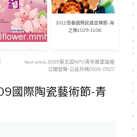
2011恆春國際民謠音樂節-海
之喚1029-1106
3新竹市十八尖山賞花月
0302-0331
覽
2009第五屆NPO青年展望論壇-
Next article
公關發聲-公益共鳴0926-0927
 “2009國際陶瓷藝術節-青