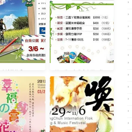
10府城賞花季0306-
填問卷，免費拿台灣黑熊、
0328
旅遊書、7-11禮劵[970915]