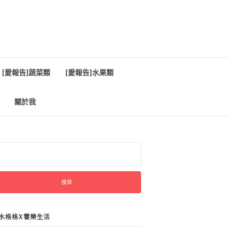
[愛報告]蔬菜類
[愛報告]水果類
關於我
:
水格格X饗樂生活