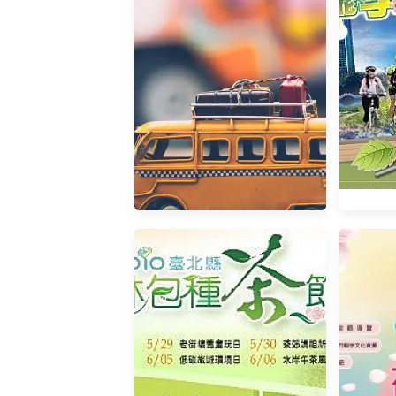
20
隔壁貓叫日記