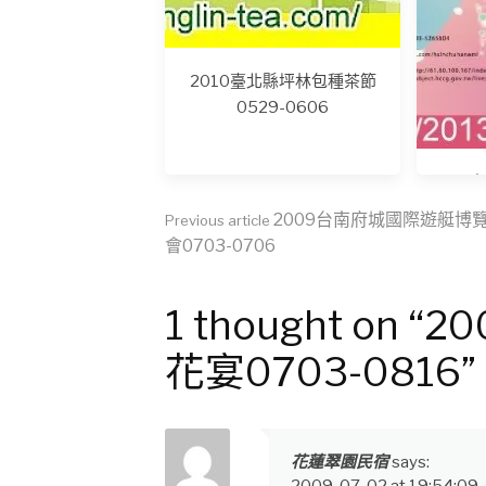
2010臺北縣坪林包種茶節
0529-0606
201
Continue
2009台南府城國際遊艇博
Previous article
會0703-0706
Reading
1 thought on
花宴0703-0816”
花蓮翠園民宿
says:
2009-07-02 at 19:54:09