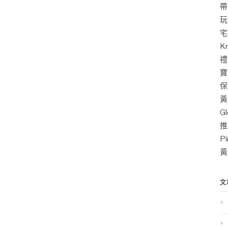
帶
玩
宅
K
禮
寶
保
黃
G
推
P
黃
文