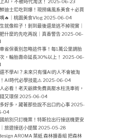
上AI，不被時代淘汰！
2025-06-23
鮮迪士尼吃到爆！現撈痛風系美食＋必買
嘴🔥｜桃園美食Vlog
2025-06-04
生就像粽子！剝到最後還是逃不掉現實｜
肥什麼的先吃再說｜真香警告
2025-06-
4
車省保養別忽略這件事！每1萬公里調胎
次，輪胎壽命延長30%以上！
2025-06-
4
還不學AI？未來只有懂AI的人不會被淘
！AI時代必學技能⚠️
2025-06-04
人必看！老天爺牌免費高壓水柱洗車術，
錢又環保
2025-06-04
多好多，藏著那些說不出口的心事
2025-
6-04
國前別只訂機票！特斯拉出行接送機更安
｜旅遊接送小提醒
2025-05-28
design AROMA 葉紙 森林擴香組 把森林