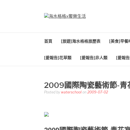
Skip
to
content
海水格格X饗樂生
吃喝玩樂到處趴趴造
首頁
[旅遊]海水格格旅歷表
[美食]早
[愛報告]花草類
[愛報告]非人類
[愛報告
2009國際陶瓷藝術節-青花
Posted by
waterschool
on
2009-07-02