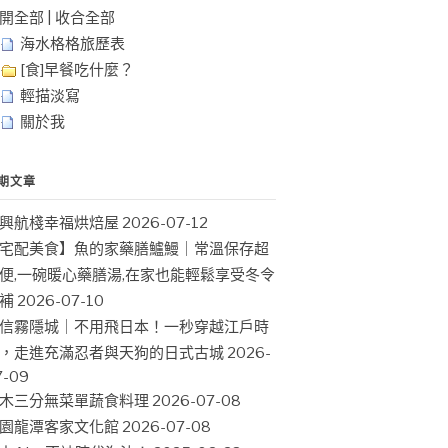
開全部
|
收合全部
海水格格旅歷表
[食]早餐吃什麼？
輕描淡寫
關於我
期文章
興航棧幸福烘焙屋
2026-07-12
宅配美食】魚的家藥膳鱸鰻｜常溫保存超
便,一碗暖心藥膳湯,在家也能輕鬆享受冬令
補
2026-07-10
信霧隱城｜不用飛日本！一秒穿越江戶時
，走進充滿忍者與天狗的日式古城
2026-
7-09
木三分無菜單蔬食料理
2026-07-08
園龍潭客家文化館
2026-07-08