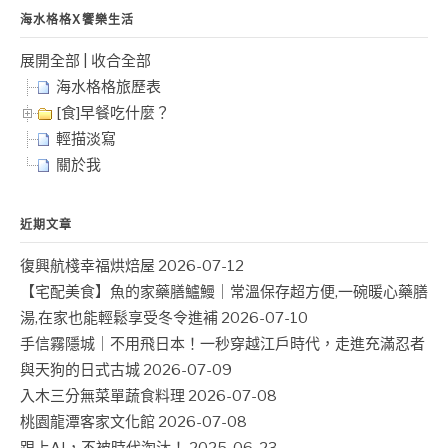
海水格格X饗樂生活
展開全部
|
收合全部
海水格格旅歷表
[食]早餐吃什麼？
輕描淡寫
關於我
近期文章
復興航棧幸福烘焙屋
2026-07-12
【宅配美食】魚的家藥膳鱸鰻｜常溫保存超方便,一碗暖心藥膳
湯,在家也能輕鬆享受冬令進補
2026-07-10
手信霧隱城｜不用飛日本！一秒穿越江戶時代，走進充滿忍者
與天狗的日式古城
2026-07-09
入木三分無菜單蔬食料理
2026-07-08
桃園龍潭客家文化館
2026-07-08
跟上AI，不被時代淘汰！
2025-06-23