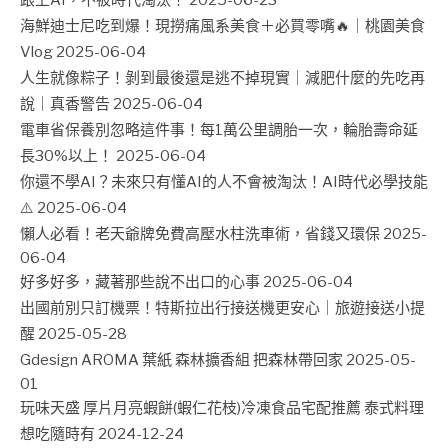
海鮮迪士尼吃到爆！現撈痛風系美食＋必買零嘴🔥｜桃園美食
Vlog
2025-06-04
人生就像粽子！剝到最後還是逃不掉現實｜減肥什麼的先吃再
說｜真香警告
2025-06-04
電車省保養別忽略這件事！每1萬公里調胎一次，輪胎壽命延
長30%以上！
2025-06-04
你還不學AI？未來只有懂AI的人不會被淘汰！AI時代必學技能
⚠️
2025-06-04
懶人必看！老天爺牌免費高壓水柱洗車術，省錢又環保
2025-
06-04
好多好多，藏著那些說不出口的心事
2025-06-04
出國前別只訂機票！特斯拉出行接送機更安心｜旅遊接送小提
醒
2025-05-28
Gdesign AROMA 葉紙 森林擴香組 把森林帶回家
2025-05-
01
玩味天盛 厚片月亮蝦餅(蝦仁花枝)冷凍食品宅配推薦 泰式料理
想吃隨時有
2024-12-24