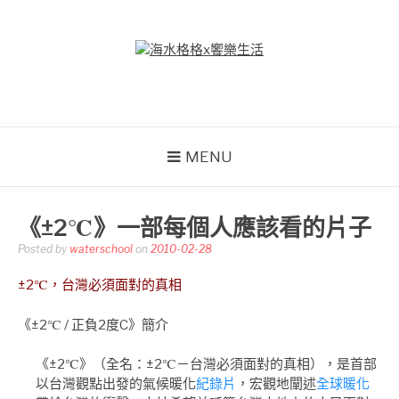
Skip
to
content
海水格格X饗樂生活
吃喝玩樂到處趴趴造
MENU
《±2℃》一部每個人應該看的片子
Posted by
waterschool
on
2010-02-28
±2℃，台灣必須面對的真相
《±2℃ / 正負2度C》簡介
《±2℃》（全名：±2℃－台灣必須面對的真相），是首部
以台灣觀點出發的氣候暖化
紀錄片
，宏觀地闡述
全球暖化