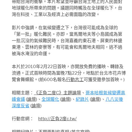
帶給台灣的衝擊。本片希望並呼籲台灣土地上的人民面對
地球暖化所帶來的問題。議題同時觸及在全球暖化下，台
灣在科技、工業以及經濟上必需面臨的改變。
影片中強調，在氣候變遷之下，台灣很可能成為全球的
「第一批」暖化難民。亦即，當馬爾地夫等小島國成為第
一批沉沒的氣候難民時，台灣嘉義的東石港、屏東的林邊
東港、雲林的麥寮等，有可能會和馬爾地夫相同，逃不過
被海水淹沒的命運。
本片於2010年2月22日首映，亦開放免費的播映、轉錄及
流通。正式首映時間為當晚7點22分，地點於台北市花卉博
覽會舞蝶館。(前600名報名
行動志工
可獲受邀參加首映。)
相關主題：
《正負二度C》主題論壇
、
哥本哈根氣候變遷高
峰會議
(
論壇
)、
全球暖化
(
論壇
)、
紀錄片
(
論壇
)、
八八災後
深度反省
(
論壇
)
行動官網：
http://正負2度c.tw/
相關紀錄片：
不願面對的真相
(
英文官網
)