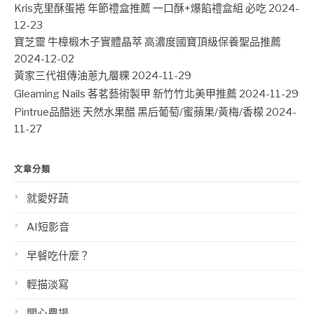
Kris克里酥蛋捲 年節禮盒推薦 一口酥+爆餡禮盒組 必吃
2024-
12-23
寶芝靈 牛樟椴木子實體晶萃 高濃度國寶頂級保養聖品推薦
2024-12-02
黃家三代祖傳油蔥九層粿
2024-11-29
Gleaming Nails 茖茗藝術製甲 新竹竹北美甲推薦
2024-11-29
Pintrue品醋迷 天然水果醋 黑后葡萄/蜜蘋果/黃梅/香檬
2024-
11-27
文章分類
就愛好蔬
AI短影音
早餐吃什麼？
輕描淡寫
開心農場