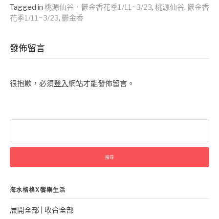
Tagged in
桃源仙谷．鬱金香花季1/11~3/23
,
桃源仙谷
,
鬱金香
花季1/11~3/23
,
鬱金香
發佈留言
很抱歉，必須
登入
網站才能發佈留言。
搜
尋
關
鍵
字:
海水格格X饗樂生活
展開全部
|
收合全部