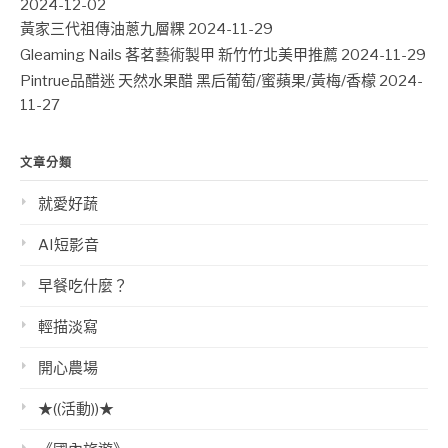
2024-12-02
黃家三代祖傳油蔥九層粿
2024-11-29
Gleaming Nails 茖茗藝術製甲 新竹竹北美甲推薦
2024-11-29
Pintrue品醋迷 天然水果醋 黑后葡萄/蜜蘋果/黃梅/香檬
2024-
11-27
文章分類
就愛好蔬
AI短影音
早餐吃什麼？
輕描淡寫
開心農場
★((活動))★