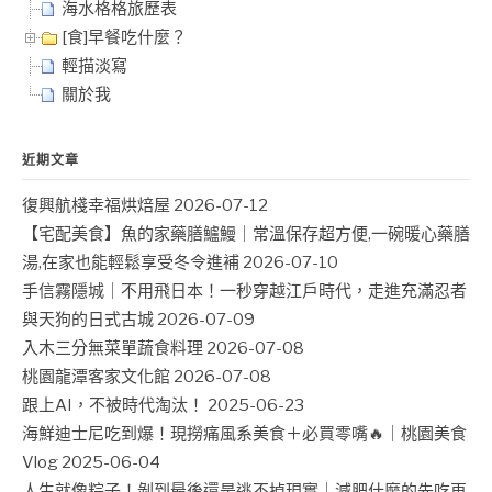
海水格格旅歷表
[食]早餐吃什麼？
輕描淡寫
關於我
近期文章
復興航棧幸福烘焙屋
2026-07-12
【宅配美食】魚的家藥膳鱸鰻｜常溫保存超方便,一碗暖心藥膳
湯,在家也能輕鬆享受冬令進補
2026-07-10
手信霧隱城｜不用飛日本！一秒穿越江戶時代，走進充滿忍者
與天狗的日式古城
2026-07-09
入木三分無菜單蔬食料理
2026-07-08
桃園龍潭客家文化館
2026-07-08
跟上AI，不被時代淘汰！
2025-06-23
海鮮迪士尼吃到爆！現撈痛風系美食＋必買零嘴🔥｜桃園美食
Vlog
2025-06-04
人生就像粽子！剝到最後還是逃不掉現實｜減肥什麼的先吃再