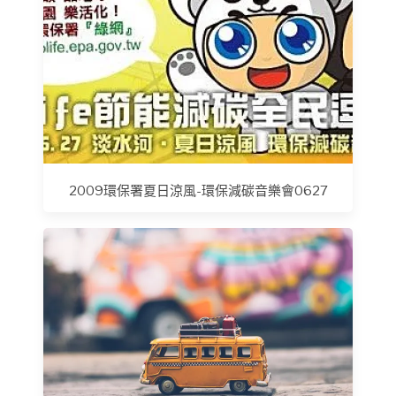
2009環保署夏日涼風-環保減碳音樂會0627