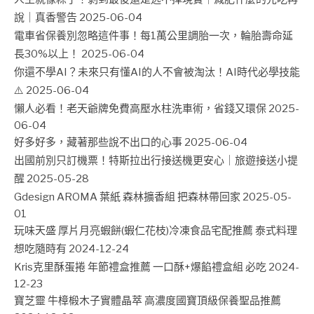
說｜真香警告
2025-06-04
電車省保養別忽略這件事！每1萬公里調胎一次，輪胎壽命延
長30%以上！
2025-06-04
你還不學AI？未來只有懂AI的人不會被淘汰！AI時代必學技能
⚠️
2025-06-04
懶人必看！老天爺牌免費高壓水柱洗車術，省錢又環保
2025-
06-04
好多好多，藏著那些說不出口的心事
2025-06-04
出國前別只訂機票！特斯拉出行接送機更安心｜旅遊接送小提
醒
2025-05-28
Gdesign AROMA 葉紙 森林擴香組 把森林帶回家
2025-05-
01
玩味天盛 厚片月亮蝦餅(蝦仁花枝)冷凍食品宅配推薦 泰式料理
想吃隨時有
2024-12-24
Kris克里酥蛋捲 年節禮盒推薦 一口酥+爆餡禮盒組 必吃
2024-
12-23
寶芝靈 牛樟椴木子實體晶萃 高濃度國寶頂級保養聖品推薦