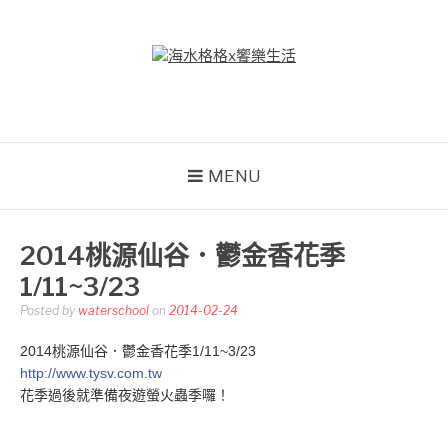
Skip
to
content
海水格格X饗樂生活
吃喝玩樂到處趴趴造
MENU
2014桃源仙谷．鬱金香花季
1/11~3/23
Posted by
waterschool
on
2014-02-24
2014桃源仙谷．鬱金香花季1/11~3/23
http://www.tysv.com.tw
花季過後就準備夜遊螢火蟲季囉！