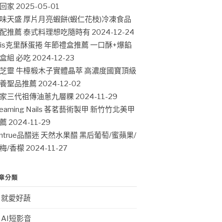
回家
2025-05-01
味天盛 厚片月亮蝦餅(蝦仁花枝)冷凍食品
配推薦 泰式料理想吃隨時有
2024-12-24
ris克里酥蛋捲 年節禮盒推薦 一口酥+爆餡
盒組 必吃
2024-12-23
芝靈 牛樟椴木子實體晶萃 高濃度國寶頂級
養聖品推薦
2024-12-02
家三代祖傳油蔥九層粿
2024-11-29
leaming Nails 茖茗藝術製甲 新竹竹北美甲
薦
2024-11-29
intrue品醋迷 天然水果醋 黑后葡萄/蜜蘋果/
梅/香檬
2024-11-27
章分類
就愛好蔬
AI短影音