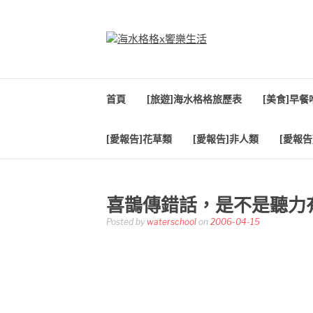
Skip
to
content
海水格格X饗樂生
吃喝玩樂到處趴趴造
首頁
[旅遊]海水格格旅歷表
[美食]早
[愛報告]花草類
[愛報告]非人類
[愛報告
喜鵲傳錯話，是不是聽力
Posted by
waterschool
on
2006-04-15