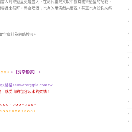
讀書人對祭魁星更是盛大，在清代臺灣文獻中就有關祭魁星的記載，
備餐品來祭拜，整夜喝酒；也有的用演戲來慶祝，甚至也有殺狗來祭
文字資料為網路搜尋>
○ｏo。
。【分享報導】 。
awater@pie.com.tw
，感受山的包容及水的柔情！
○ｏo。○ｏo。○ｏo。
○ｏo。○ｏo。○ｏo。