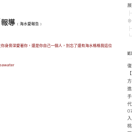
展
夕
報導
﹝海水愛報告﹞
你身旁深愛著你，還是你自己一個人，別忘了還有海水格格我這位
近
er
復
【
方
進
手
代
0
入
桃