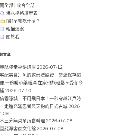
開全部
|
收合全部
海水格格旅歷表
[食]早餐吃什麼？
輕描淡寫
關於我
期文章
興航棧幸福烘焙屋
2026-07-12
宅配美食】魚的家藥膳鱸鰻｜常溫保存超
便,一碗暖心藥膳湯,在家也能輕鬆享受冬令
補
2026-07-10
信霧隱城｜不用飛日本！一秒穿越江戶時
，走進充滿忍者與天狗的日式古城
2026-
7-09
木三分無菜單蔬食料理
2026-07-08
園龍潭客家文化館
2026-07-08