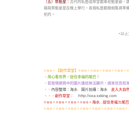
（五）祭魁星：
古代的私塾或學堂都奉祀魁星爺，
描寫祭魁星是在晚上舉行，各個私塾都競相集資準
祀的。
<以上
○ｏo。【創作草堂】○ｏo。○ｏo。○ｏo。○ｏo。
。
用心看世界，捉住幸福的尾巴！
。
若發現網頁中的圖片連結無法顯示，請來信告知海水格格se
。。
內容整理：海水 圖片拍攝：海水
走入大自然
。。。
創作草堂：
http://sea.xxking.com
○ｏo。○ｏo。○ｏo。○ｏo。海水…捉住幸福ㄉ尾巴
○ｏo。○ｏo。○ｏo。○ｏo。○ｏo。○ｏo。○ｏo。