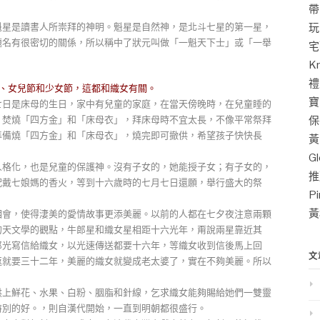
帶
魁星是讀書人所崇拜的神明。魁星是自然神，是北斗七星的第一星，
玩
題名有很密切的關係，所以稱中了狀元叫做「一魁天下士」或「一舉
宅
K
禮
節、女兒節和少女節，這都和織女有關。
寶
七日是床母的生日，家中有兒童的家庭，在當天傍晚時，在兒童睡的
，焚燒「四方金」和「床母衣」，拜床母時不宜太長，不像平常祭拜
保
準備燒「四方金」和「床母衣」，燒完即可撤供，希望孩子快快長
黃
G
人格化，也是兒童的保護神。沒有子女的，她能授子女；有子女的，
推
配戴七娘媽的香火，等到十六歲時的七月七日還願，舉行盛大的祭
P
黃
相會，使得淒美的愛情故事更添美麗。以前的人都在七夕夜注意兩顆
的天文學的觀點，牛郎星和織女星相距十六光年，甭說兩星靠近其
郎光寫信給織女，以光速傳送都要十六年，等織女收到信後馬上回
文
返就要三十二年，美麗的織女就變成老太婆了，實在不夠美麗。所以
供上鮮花、水果、白粉、胭脂和針線，乞求織女能夠賜給她們一雙靈
特別的好。，則自漢代開始，一直到明朝都很盛行。