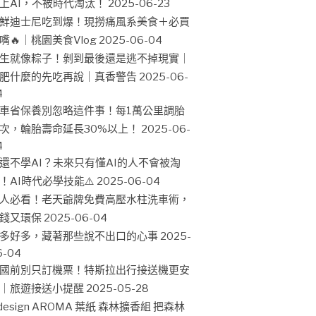
上AI，不被時代淘汰！
2025-06-23
鮮迪士尼吃到爆！現撈痛風系美食＋必買
嘴🔥｜桃園美食Vlog
2025-06-04
生就像粽子！剝到最後還是逃不掉現實｜
肥什麼的先吃再說｜真香警告
2025-06-
4
車省保養別忽略這件事！每1萬公里調胎
次，輪胎壽命延長30%以上！
2025-06-
4
還不學AI？未來只有懂AI的人不會被淘
！AI時代必學技能⚠️
2025-06-04
人必看！老天爺牌免費高壓水柱洗車術，
錢又環保
2025-06-04
多好多，藏著那些說不出口的心事
2025-
6-04
國前別只訂機票！特斯拉出行接送機更安
｜旅遊接送小提醒
2025-05-28
design AROMA 葉紙 森林擴香組 把森林