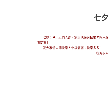
七
啥咪！今天是情人節，無論現在有個愛你的人在
朋友唷！
祝大家情人節快樂！幸福滿滿、快樂多多！
◎海水seawat