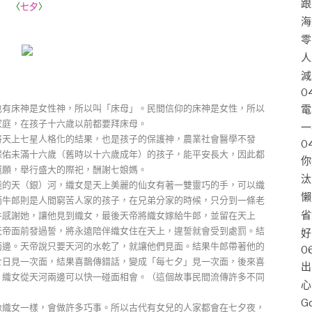
跟
〈
七夕
〉
海
零
人
減
0
也有床神是女性神，所以叫「床母」。民間信仰的床神是女性，所以
電
家庭，在孩子十六歲以前都要拜床母。
一
將天上七星人格化的結果，也是孩子的保護神，農業社會醫學不發
0
保佑未滿十六歲（舊時以十六歲成年）的孩子，能平安長大，因此都
你
還願，舉行盛大的際祀，酬謝七娘媽。
汰
淺的天（銀）河，織女是天上美麗的仙女有著一雙靈巧的手，可以織
懶
而牛郎則是人間窮苦人家的孩子，在兄弟分家的時候，只分到一條老
省
牛感謝她，讓他見到織女，最後天帝將織女嫁給牛郎，並留在天上
天帝面前發過誓，將永遠陪伴織女住在天上，違誓就會受到處罰。結
好
兩邊。天帝說只要天河的水乾了，就讓他們見面。結果牛郎帶著他的
0
七日見一次面，結果喜鵲傳錯話，變成「每七夕」見一次面，後來喜
出
、織女從天河兩邊可以快一碰面相會。（這個故事民間流傳許多不同
心
G
像織女一樣，會做許多巧事。所以古代有女兒的人家都會在七夕夜，