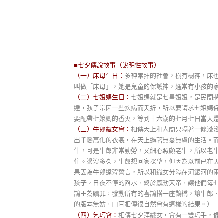
■七夕傳說故事（說明性故事）
（一）床母生日：
多神崇拜的社會，樹有樹神，床
叫做「床母」，她是兒童的保護神，通常有小孩的
（二）七娘媽生日：
七娘媽就是七星娘娘，是民間
達，孩子常因一些疾病而夭折，所以要請求七娘媽
要配帶七娘媽的香火，等到十六歲的七月七日當天
（三）牛郎織女會：
相傳天上和人間只隔著一條淺
出千變萬化的衣裳，在天上過著無憂無慮的生活。
牛，可是牛郎非常勤勞，又細心照顧老牛，所以老
住。過沒多久，牛郎想回家探望，但因為以前已在
果因為牛郎違背誓言，所以和織女分隔在河銀河的
孩子，日夜不停的舀水，終於感動天帝，讓他們每
鵲王為贖罪，發動所有的喜鵲搭一座鵲橋，讓牛郎
的版本無妨，口耳相傳很自然會有這樣的結果。）
（四）乞巧會：
相傳七夕拜織女，會有一雙巧手，