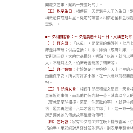
向織女乞求，賜給一雙靈巧的手。
（五）魁星生日：
相傳這一天是魁星夫子的生日，
稱做魁首或魁斗星。從前的讀書人相信魁星和金榜
奪魁」。
■七夕相關習俗：七夕是農曆七月七日，又稱乞巧
（一）拜床母：
「床母」，是兒童的保護神，七月
床邊拜床母；供品包括：油飯、雞酒（或麻油雞）
要斟酒三巡，大約供品擺好，香點了以後，就可以
大，不能拜太久，怕床母會寵孩子賴床等。
（二）拜七娘媽：
七娘媽是七星娘娘，天上七星的
她能保平安。所以有許多小孩，在十六歲以前都要
祀。
（三）牛郎織女會：
相傳牛郎星和織女星這一天會
星靠近的事情，而為他們倆高興一番。其實以今天
（實就是星球相撞，這是一件悲壯的事），就算牛
信，還要再經過十六年才會到牛郎手上，這一來一
還是讓美麗的傳說故事繼續流傳吧！
（四）乞巧會：
家有少女或少婦在晚上擺設香案，
巧的手。用彩線對月穿針若能穿過，則表示手藝會