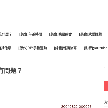
活
餐吃什麼？
[美食]午茶時間
[美食]晚餐約會
[美食]就愛好蔬
]其他類
[勞作]DIY手指運動
[繪畫]輕描淡寫
[影音]youtube
有問題？
搜
尋
關
鍵
字
海
20040822-000026