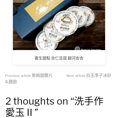
養生甜點 杏仁豆腐 銀河杏杏
Continue
萊姆甜醋片
白玉李子冰砂
Previous article
Next article
&醋飲
Reading
2 thoughts on “洗手作
愛玉Ⅱ”