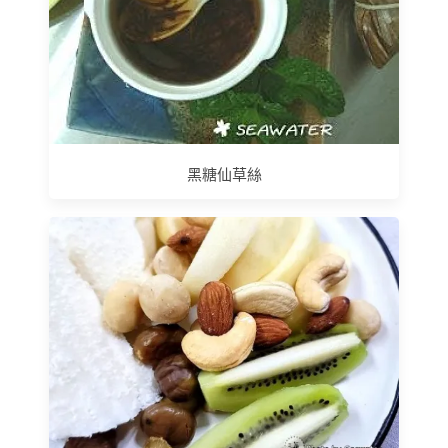
黑糖仙草絲