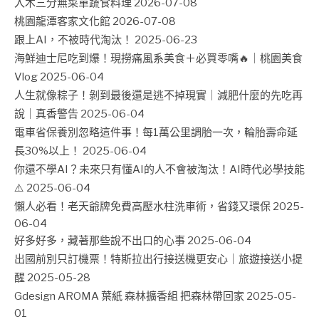
入木三分無菜單蔬食料理
2026-07-08
桃園龍潭客家文化館
2026-07-08
跟上AI，不被時代淘汰！
2025-06-23
海鮮迪士尼吃到爆！現撈痛風系美食＋必買零嘴🔥｜桃園美食
Vlog
2025-06-04
人生就像粽子！剝到最後還是逃不掉現實｜減肥什麼的先吃再
說｜真香警告
2025-06-04
電車省保養別忽略這件事！每1萬公里調胎一次，輪胎壽命延
長30%以上！
2025-06-04
你還不學AI？未來只有懂AI的人不會被淘汰！AI時代必學技能
⚠️
2025-06-04
懶人必看！老天爺牌免費高壓水柱洗車術，省錢又環保
2025-
06-04
好多好多，藏著那些說不出口的心事
2025-06-04
出國前別只訂機票！特斯拉出行接送機更安心｜旅遊接送小提
醒
2025-05-28
Gdesign AROMA 葉紙 森林擴香組 把森林帶回家
2025-05-
01