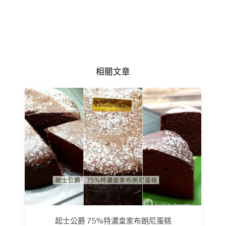
相關文章
起士公爵 75%特濃皇家布朗尼蛋糕