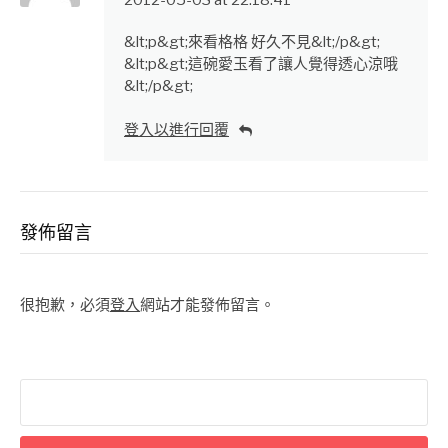
&lt;p&gt;來看格格 好久不見&lt;/p&gt;
&lt;p&gt;這碗愛玉看了讓人覺得透心涼哦
&lt;/p&gt;
登入以進行回覆
發佈留言
很抱歉，必須
登入
網站才能發佈留言。
搜
尋
關