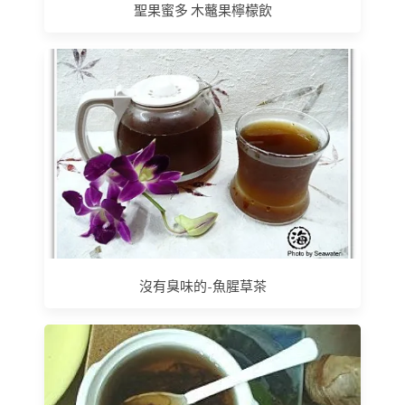
聖果蜜多 木虌果檸檬飲
沒有臭味的-魚腥草茶