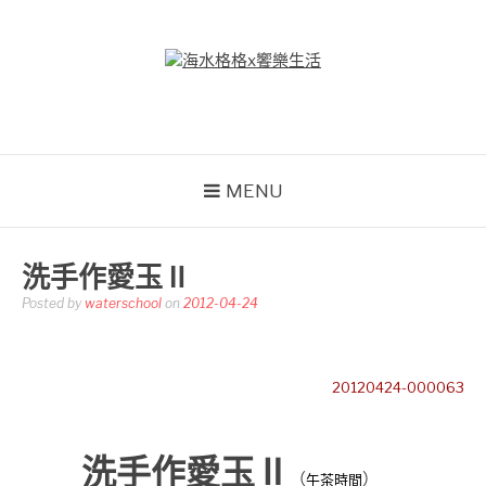
Skip
to
content
海水格格X饗樂生活
吃喝玩樂到處趴趴造
MENU
洗手作愛玉Ⅱ
Posted by
waterschool
on
2012-04-24
20120424-000063
洗手作愛玉Ⅱ
（
）
午茶時間