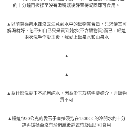
約十分鐘再搓揉至沒有滑稠感後靜置待凝固即可食用。
▲以前買礦泉水都沒去注意到水中的礦物質含量，只求便宜可
解渴就好，忽不知自己只是買到純水(不含礦物質)而已，經這
兩次洗手作愛玉後，我愛上礦泉水和山泉水
▲
▲
▲為什麼洗愛玉不能用純水，因為愛玉凝結需要媒介，非礦物
質不可
▲將這包20公克的愛玉子直接浸泡在1500CC的冷開水約十分
鐘再搓揉至沒有滑稠感後靜置待凝固即可食用