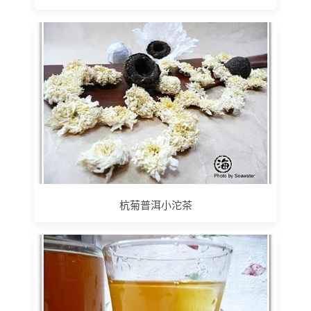
杭菊普洱小沱茶