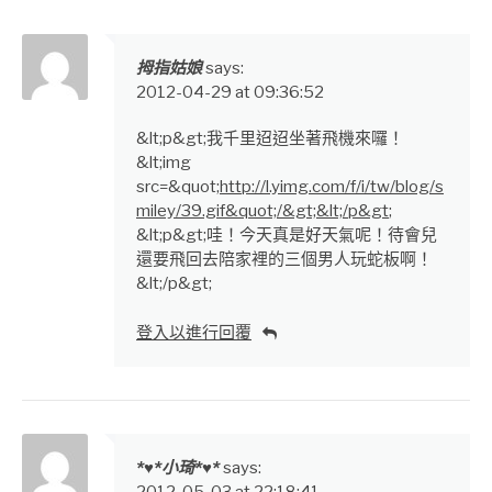
拇指姑娘
says:
2012-04-29 at 09:36:52
&lt;p&gt;我千里迢迢坐著飛機來囉！
&lt;img
src=&quot;
http://l.yimg.com/f/i/tw/blog/s
miley/39.gif&quot;/&gt;&lt;/p&gt
;
&lt;p&gt;哇！今天真是好天氣呢！待會兒
還要飛回去陪家裡的三個男人玩蛇板啊！
&lt;/p&gt;
登入以進行回覆
*♥*小琦*♥*
says:
2012-05-03 at 22:18:41