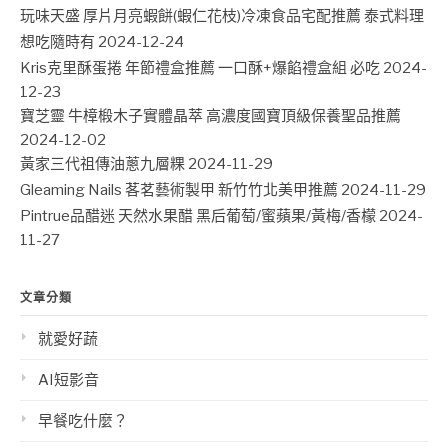
玩味天盛 厚片月亮蝦餅(蝦仁花枝)冷凍食品宅配推薦 泰式料理
想吃隨時有
2024-12-24
Kris克里酥蛋捲 年節禮盒推薦 一口酥+爆餡禮盒組 必吃
2024-
12-23
寶芝靈 牛樟椴木子實體晶萃 高濃度國寶頂級保養聖品推薦
2024-12-02
黃家三代祖傳油蔥九層粿
2024-11-29
Gleaming Nails 茖茗藝術製甲 新竹竹北美甲推薦
2024-11-29
Pintrue品醋迷 天然水果醋 黑后葡萄/蜜蘋果/黃梅/香檬
2024-
11-27
文章分類
就愛好蔬
AI短影音
早餐吃什麼？