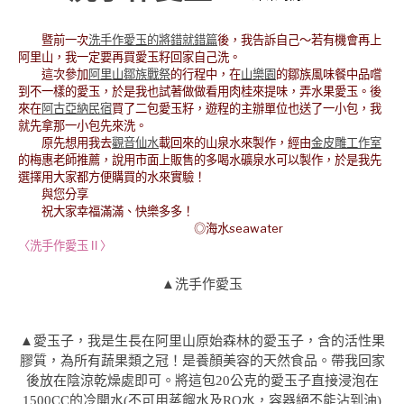
暨前一次
洗手作愛玉的將錯就錯篇
後，我告訴自己～若有機會再上
阿里山，我一定要再買愛玉籽回家自己洗。
這次參加
阿里山鄒族戰祭
的行程中，在
山樂園
的鄒族風味餐中品嚐
到不一樣的愛玉，於是我也試著做做看用肉桂來提味，弄水果愛玉。後
來在
阿古亞納民宿
買了二包愛玉籽，遊程的主辦單位也送了一小包，我
就先拿那一小包先來洗。
原先想用我去
觀音仙水
載回來的山泉水來製作，經由
金皮雕工作室
的梅惠老師推薦，說用市面上販售的多喝水礦泉水可以製作，於是我先
選擇用大家都方便購買的水來實驗！
與您分享
祝大家幸福滿滿、快樂多多！
◎海水seawater
〈洗手作愛玉Ⅱ〉
▲洗手作愛玉
▲愛玉子，我是生長在阿里山原始森林的愛玉子，含的活性果
膠質，為所有蔬果類之冠！是養顏美容的天然食品。帶我回家
後放在陰涼乾燥處即可。將這包20公克的愛玉子直接浸泡在
1500CC的冷開水(不可用蒸餾水及RO水，容器絕不能沾到油)