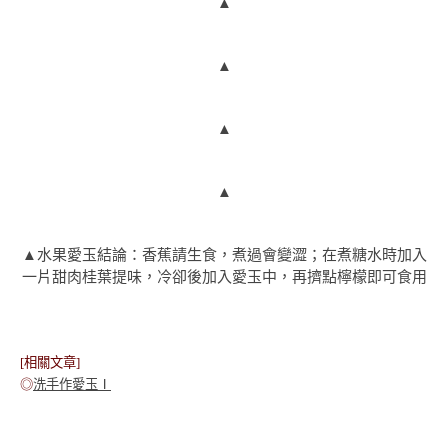
▲
▲
▲
▲
▲水果愛玉結論：香蕉請生食，煮過會變澀；在煮糖水時加入
一片甜肉桂葉提味，冷卻後加入愛玉中，再擠點檸檬即可食用
[相關文章]
◎
洗手作愛玉Ⅰ