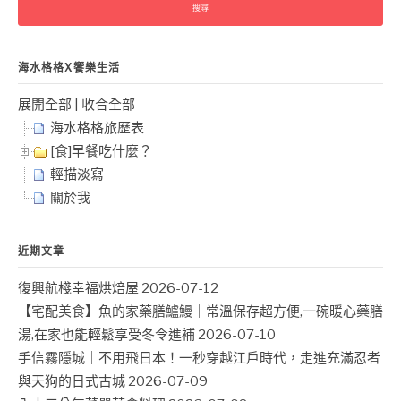
鍵
字:
海水格格X饗樂生活
展開全部
|
收合全部
海水格格旅歷表
[食]早餐吃什麼？
輕描淡寫
關於我
近期文章
復興航棧幸福烘焙屋
2026-07-12
【宅配美食】魚的家藥膳鱸鰻｜常溫保存超方便,一碗暖心藥膳
湯,在家也能輕鬆享受冬令進補
2026-07-10
手信霧隱城｜不用飛日本！一秒穿越江戶時代，走進充滿忍者
與天狗的日式古城
2026-07-09