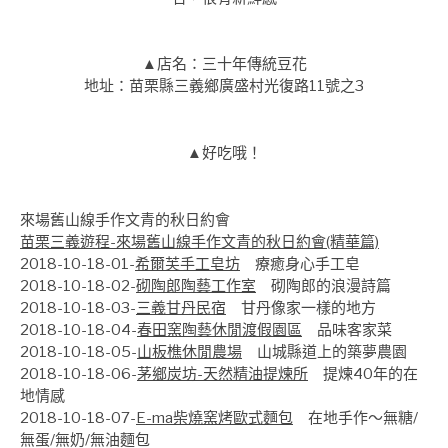
▲店名：三十年傳統豆花
地址：苗栗縣三義鄉廣盛村光復路11號之3
▲好吃哦！
來場舊山線手作文青的秋日約會
苗栗三義遊程-來場舊山線手作文青的秋日約會(精華篇)
2018-10-18-01-
希爾芙手工皂坊
療癒身心手工皂
2018-10-18-02-
砌陶郎陶藝工作室
砌陶郎的浪漫詩篇
2018-10-18-03-
三義甘丹民宿
甘丹像家一樣的地方
2018-10-18-04-
春田窯陶藝休閒渡假園區
品味客家菜
2018-10-18-05-
山板樵休閒農場
山城縣道上的築夢農園
2018-10-18-06-
茅鄉炭坊-天然精油提煉所
提煉40年的在
地情感
2018-10-18-07-
E-ma柴燒窯烤歐式麵包
在地手作～無糖/
無蛋/無奶/無油麵包