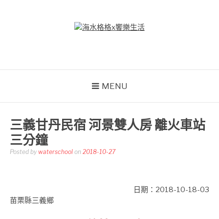
Skip
to
content
海水格格X饗樂生活
吃喝玩樂到處趴趴造
MENU
三義甘丹民宿 河景雙人房 離火車站
三分鐘
Posted by
waterschool
on
2018-10-27
日期：2018-10-18-03
苗栗縣三義鄉