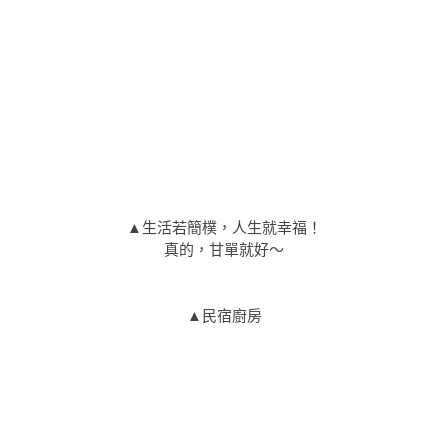
▲生活若簡樸，人生就幸福！
真的，甘單就好～
▲民宿廚房