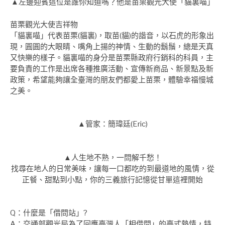
▲左邊迎賓這位是誰你知道嗎？他是苗栗觀光大使「貓裏喵」
苗栗觀光大使吉祥物
「貓裏喵」代表苗栗(貓裏)，取苗(貓)的諧音，以石虎的形象出
現，圓圓的大眼睛、嘴角上揚的神情、生動的鬍鬚，總是天真
又快樂的樣子。貓裏喵的身分是苗栗縣政府行銷科的科員，主
要負責的工作是出席各種推廣活動、宣傳新商品、新景點及新
政策，希望能夠讓全臺灣的朋友們都愛上苗栗，體驗幸福慢城
之美。
▲管家：簡瑋廷(Eric)
▲人生地不熟，一問解千愁！
找尋在地人的日常美味，讓每一口都吃的到最道地的風情，從
正餐、甜點到小點，你的三義旅行記憶從甘單這裡開始
Q：什麼是「借問站」?
A：交通部觀光局為了回應臺灣人「相借問」的臺式熱情，特