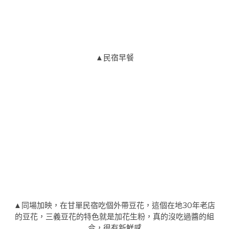
▲民宿早餐
▲同場加映，在甘單民宿吃個外帶豆花，這個在地30年老店
的豆花，三義豆花的特色就是加花生粉，真的沒吃過醬的組
合，很有新鮮感