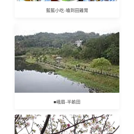
藍藍小吃-嗑到田雞胃
■峨眉-半畝田