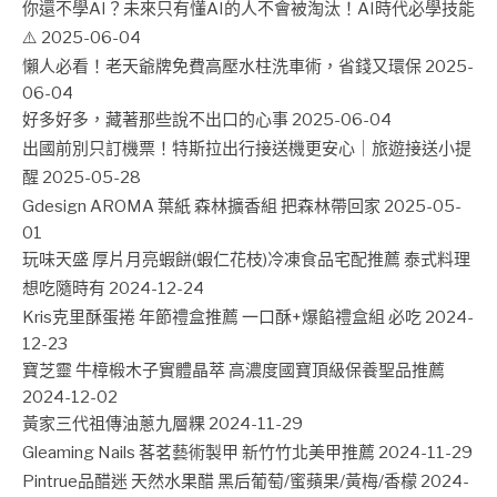
你還不學AI？未來只有懂AI的人不會被淘汰！AI時代必學技能
⚠️
2025-06-04
懶人必看！老天爺牌免費高壓水柱洗車術，省錢又環保
2025-
06-04
好多好多，藏著那些說不出口的心事
2025-06-04
出國前別只訂機票！特斯拉出行接送機更安心｜旅遊接送小提
醒
2025-05-28
Gdesign AROMA 葉紙 森林擴香組 把森林帶回家
2025-05-
01
玩味天盛 厚片月亮蝦餅(蝦仁花枝)冷凍食品宅配推薦 泰式料理
想吃隨時有
2024-12-24
Kris克里酥蛋捲 年節禮盒推薦 一口酥+爆餡禮盒組 必吃
2024-
12-23
寶芝靈 牛樟椴木子實體晶萃 高濃度國寶頂級保養聖品推薦
2024-12-02
黃家三代祖傳油蔥九層粿
2024-11-29
Gleaming Nails 茖茗藝術製甲 新竹竹北美甲推薦
2024-11-29
Pintrue品醋迷 天然水果醋 黑后葡萄/蜜蘋果/黃梅/香檬
2024-