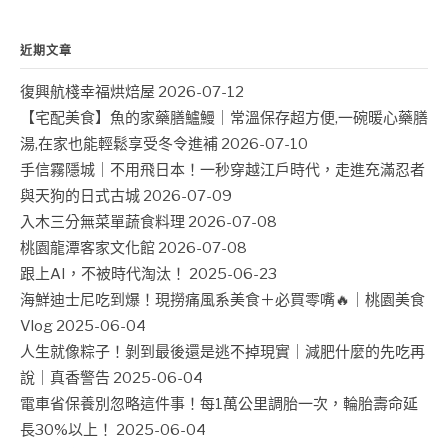
近期文章
復興航棧幸福烘焙屋
2026-07-12
【宅配美食】魚的家藥膳鱸鰻｜常溫保存超方便,一碗暖心藥膳
湯,在家也能輕鬆享受冬令進補
2026-07-10
手信霧隱城｜不用飛日本！一秒穿越江戶時代，走進充滿忍者
與天狗的日式古城
2026-07-09
入木三分無菜單蔬食料理
2026-07-08
桃園龍潭客家文化館
2026-07-08
跟上AI，不被時代淘汰！
2025-06-23
海鮮迪士尼吃到爆！現撈痛風系美食＋必買零嘴🔥｜桃園美食
Vlog
2025-06-04
人生就像粽子！剝到最後還是逃不掉現實｜減肥什麼的先吃再
說｜真香警告
2025-06-04
電車省保養別忽略這件事！每1萬公里調胎一次，輪胎壽命延
長30%以上！
2025-06-04