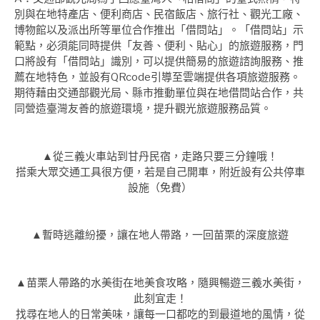
別與在地特產店、便利商店、民宿飯店、旅行社、觀光工廠、
博物館以及派出所等單位合作推出「借問站」。「借問站」示
範點，必須能同時提供「友善、便利、貼心」的旅遊服務，門
口將設有「借問站」識別，可以提供簡易的旅遊諮詢服務、推
薦在地特色，並設有QRcode引導至雲端提供各項旅遊服務。
期待藉由交通部觀光局、縣市推動單位與在地借問站合作，共
同營造臺灣友善的旅遊環境，提升觀光旅遊服務品質。
▲從三義火車站到甘丹民宿，走路只要三分鐘哦！
搭乘大眾交通工具很方便，若是自己開車，附近設有公共停車
設施（免費）
▲暫時逃離紛擾，讓在地人帶路，一回苗栗的深度旅遊
▲苗栗人帶路的水美街在地美食攻略，隨興暢遊三義水美街，
此刻宜走！
找尋在地人的日常美味，讓每一口都吃的到最道地的風情，從