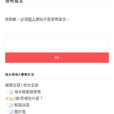
發佈留言
很抱歉，必須
登入
網站才能發佈留言。
搜
尋
關
鍵
字:
海水格格X饗樂生活
展開全部
|
收合全部
海水格格旅歷表
[食]早餐吃什麼？
輕描淡寫
關於我