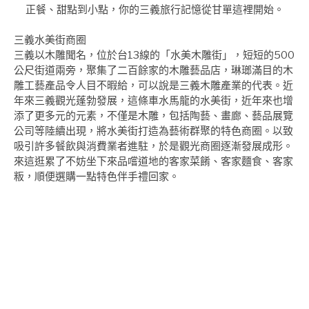
正餐、甜點到小點，你的三義旅行記憶從甘單這裡開始。
三義水美街商圈
三義以木雕聞名，位於台13線的「水美木雕街」，短短的500
公尺街道兩旁，聚集了二百餘家的木雕藝品店，琳瑯滿目的木
雕工藝產品令人目不暇給，可以說是三義木雕產業的代表。近
年來三義觀光蓬勃發展，這條車水馬龍的水美街，近年來也增
添了更多元的元素，不僅是木雕，包括陶藝、畫廊、藝品展覽
公司等陸續出現，將水美街打造為藝術群聚的特色商圈。以致
吸引許多餐飲與消費業者進駐，於是觀光商圈逐漸發展成形。
來這逛累了不妨坐下來品嚐道地的客家菜餚、客家麵食、客家
粄，順便選購一點特色伴手禮回家。