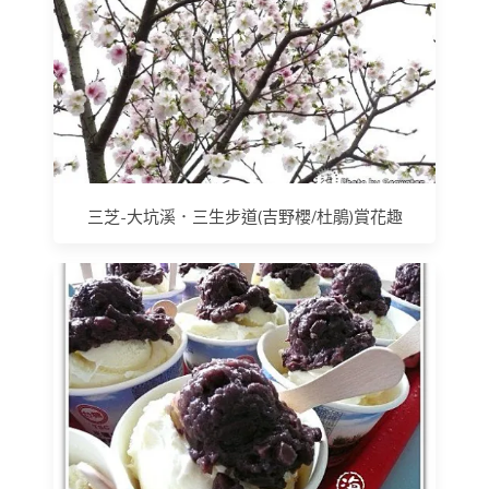
三芝-大坑溪．三生步道(吉野櫻/杜鵑)賞花趣