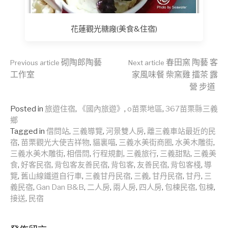
花蓮觀光糖廠(美食&住宿)
Continue
砌陶郎陶藝
春田窯 陶藝 客
Previous article
Next article
工作室
家風味餐 柴窯雞 擂茶 露
營 步道
Reading
Posted in
旅遊住宿
,
《國內旅遊》
,
o苗栗地區
,
367苗栗縣三義
鄉
Tagged in
借問站
,
三義導覽
,
河景雙人房
,
離三義車站最近的民
宿
,
苗栗觀光大使吉祥物
,
貓裏喵
,
三義水美街商圈
,
水美木雕街
,
三義水美木雕街
,
相借問
,
行程規劃
,
三義旅行
,
三義甜點
,
三義美
食
,
好客民宿
,
背包客友善民宿
,
背包客
,
友善民宿
,
背包客棧
,
導
覽
,
舊山線鐵道自行車
,
三義甘丹民宿
,
三義
,
甘丹民宿
,
甘丹
,
三
義民宿
,
Gan Dan B&B
,
二人房
,
兩人房
,
四人房
,
包棟民宿
,
包棟
,
接送
,
民宿