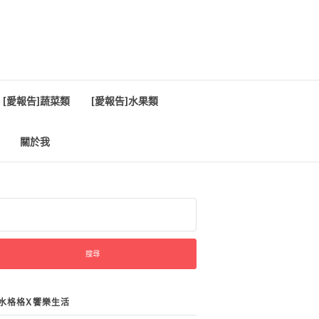
[愛報告]蔬菜類
[愛報告]水果類
關於我
:
水格格X饗樂生活