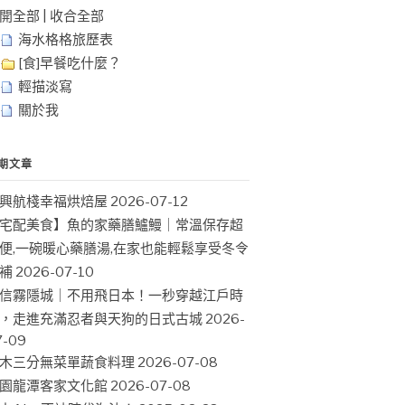
開全部
|
收合全部
海水格格旅歷表
[食]早餐吃什麼？
輕描淡寫
關於我
期文章
興航棧幸福烘焙屋
2026-07-12
宅配美食】魚的家藥膳鱸鰻｜常溫保存超
便,一碗暖心藥膳湯,在家也能輕鬆享受冬令
補
2026-07-10
信霧隱城｜不用飛日本！一秒穿越江戶時
，走進充滿忍者與天狗的日式古城
2026-
7-09
木三分無菜單蔬食料理
2026-07-08
園龍潭客家文化館
2026-07-08