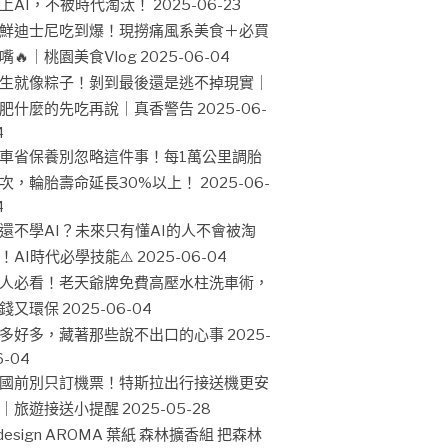
上AI，不被時代淘汰！
2025-06-23
鮮迪士尼吃到爆！現撈痛風系美食＋必買
嘴🔥｜桃園美食Vlog
2025-06-04
生就像粽子！剝到最後還是逃不掉現實｜
肥什麼的先吃再說｜真香警告
2025-06-
4
車省保養別忽略這件事！每1萬公里調胎
次，輪胎壽命延長30%以上！
2025-06-
4
還不學AI？未來只有懂AI的人不會被淘
！AI時代必學技能⚠️
2025-06-04
人必看！老天爺牌免費高壓水柱洗車術，
錢又環保
2025-06-04
多好多，藏著那些說不出口的心事
2025-
6-04
國前別只訂機票！特斯拉出行接送機更安
｜旅遊接送小提醒
2025-05-28
design AROMA 葉紙 森林擴香組 把森林