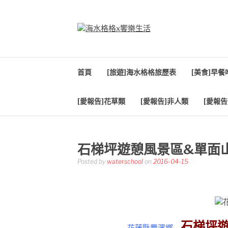
Skip
to
content
海水格格X饗樂生
吃喝玩樂到處趴趴造
首頁
[旅遊]海水格格旅歷表
[美食]早
[愛報告]花草類
[愛報告]非人類
[愛報告
石梯坪遊憩風景區&單面
Posted by
waterschool
on
2016-04-15
石梯坪