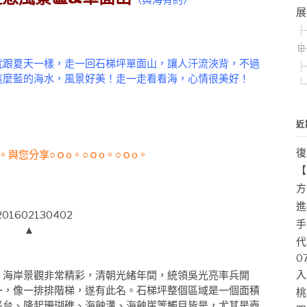
（
與海有約
）
展
跟夏天一樣，走一回石梯坪單面山，讓人汗流浹背，不過
這麼藍的海水，風景好美！走一走看看海，心情很美好！
近
復
o。與您分享○ｏo。○ｏo。○ｏo。
【
方
進
手
▲
代
0
入
，海岸景觀非常精彩，清朝光緒年間，統領吳光亮率兵開
一，像一排排階梯，遂有此名。石梯坪整個區域是一個面積
桃
平台、隆起珊瑚礁、海蝕溝、海蝕崖等觸目皆是，尤其是壺