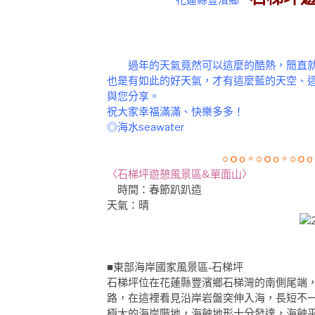
花蓮縣豐濱鄉
過年的天氣竟然可以這麼的酷熱，簡直就
也是有如此的好天氣，才有這麼藍的天空、
與
您分享。
祝大家幸福滿滿、快樂多多！
◎海水seawater
○ｏo。○ｏo。○ｏ
〈石梯坪遊憩風景區&單面山〉
時間
：春節趴趴造
天氣：晴
■東部海岸國家風景區-石梯坪
石梯坪位在花蓮縣豐濱鄉石梯灣的南側尾端
路，在這裡看見沿岸岩盤突伸入海，長短不
極大的海岸階地，海蝕地形十分發達，海蝕