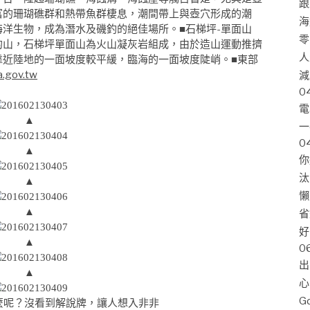
跟
富的珊瑚礁群和熱帶魚群棲息，潮間帶上與壺穴形成的潮
海
■石梯坪-單面山
海洋生物，成為潛水及磯釣的絕佳場所。
零
的山，石梯坪單面山為火山凝灰岩組成，由於造山運動推擠
人
靠近陸地的一面坡度較平緩，臨海的一面坡度陡峭。■東部
a.gov.tw
減
0
電
▲
一
0
▲
你
汰
▲
懶
▲
省
好
▲
0
出
▲
心
G
麼呢？沒看到解說牌，讓人想入非非