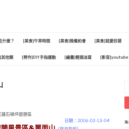
活
餐吃什麼？
[美食]午茶時間
[美食]晚餐約會
[美食]就愛好蔬
]其他類
[勞作]DIY手指運動
[繪畫]輕描淡寫
[影音]youtube
山
搜
尋
關
鍵
字
日期：2016-02-13-04
海
遊憩風景區&單面山