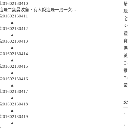
帶
這是二隻曼波魚，有人說這是一男一女…
玩
宅
▲
K
禮
▲
寶
▲
保
黃
▲
G
推
▲
P
▲
黃
▲
文
▲
▲