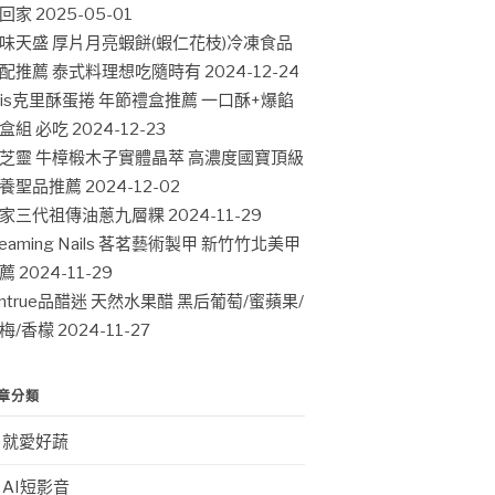
回家
2025-05-01
味天盛 厚片月亮蝦餅(蝦仁花枝)冷凍食品
配推薦 泰式料理想吃隨時有
2024-12-24
ris克里酥蛋捲 年節禮盒推薦 一口酥+爆餡
盒組 必吃
2024-12-23
芝靈 牛樟椴木子實體晶萃 高濃度國寶頂級
養聖品推薦
2024-12-02
家三代祖傳油蔥九層粿
2024-11-29
leaming Nails 茖茗藝術製甲 新竹竹北美甲
薦
2024-11-29
intrue品醋迷 天然水果醋 黑后葡萄/蜜蘋果/
梅/香檬
2024-11-27
章分類
就愛好蔬
AI短影音