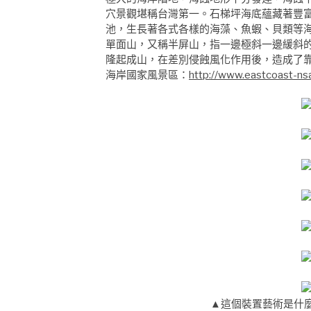
穴景觀堪稱台灣第一。石梯坪海底蘊藏著豐
池，生長著各式各樣的海藻、魚蝦、貝類等
單面山，又稱半屏山，指一邊極斜一邊緩斜
隆起成山，在差別侵蝕風化作用後，造成了
海岸國家風景區：
http://www.eastcoast-ns
▲這個裝置藝術是什