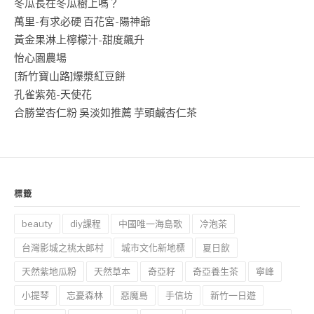
冬瓜長在冬瓜樹上嗎？
萬里-有求必硬 百花宮-陽神爺
黃金果淋上檸檬汁-甜度飆升
怡心園農場
[新竹寶山路]爆漿紅豆餅
孔雀紫苑-天使花
合勝堂杏仁粉 吳淡如推薦 芋頭鹹杏仁茶
標籤
beauty
diy課程
中國唯一海島歌
冷泡茶
台灣影城之桃太郎村
城市文化新地標
夏日飲
天然紫地瓜粉
天然草本
奇亞籽
奇亞養生茶
寧峰
小提琴
忘憂森林
惡魔島
手信坊
新竹一日遊