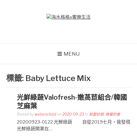
Skip
to
content
海水格格X饗樂生活
吃喝玩樂到處趴趴造
MENU
標籤:
Baby Lettuce Mix
光鮮綠蔬Valofresh-嫩萵苣組合/韓國
芝麻葉
Posted by
waterschool
on
2020-09-23
in
就愛好蔬
,
晚餐約會
20200923-0122 光鮮綠蔬 自從2019七月，我發現
光鮮綠蔬開業在…