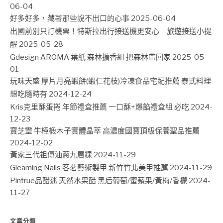
06-04
好多好多，藏著那些說不出口的心事
2025-06-04
出國前別只訂機票！特斯拉出行接送機更安心｜旅遊接送小提
醒
2025-05-28
Gdesign AROMA 葉紙 森林擴香組 把森林帶回家
2025-05-
01
玩味天盛 厚片月亮蝦餅(蝦仁花枝)冷凍食品宅配推薦 泰式料理
想吃隨時有
2024-12-24
Kris克里酥蛋捲 年節禮盒推薦 一口酥+爆餡禮盒組 必吃
2024-
12-23
寶芝靈 牛樟椴木子實體晶萃 高濃度國寶頂級保養聖品推薦
2024-12-02
黃家三代祖傳油蔥九層粿
2024-11-29
Gleaming Nails 茖茗藝術製甲 新竹竹北美甲推薦
2024-11-29
Pintrue品醋迷 天然水果醋 黑后葡萄/蜜蘋果/黃梅/香檬
2024-
11-27
文章分類