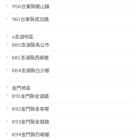
956台東縣關山鎮
961台東縣成功鎮
o澎湖地區
880澎湖縣馬公市
881澎湖縣西嶼鄉
884澎湖縣白沙鄉
金門地區
891金門縣金湖鎮
892金門縣金寧鄉
893金門縣金城鎮
894金門縣烈嶼鄉