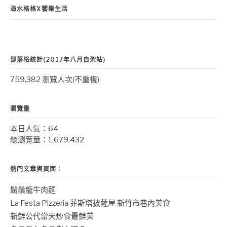
海水格格X饗樂生活
部落格統計(2017年八月自架站)
759,382 瀏覽人次(不重複)
瀏覽量
本日人氣：64
總瀏覽量：1,679,432
熱門文章與頁面︰
鬍鬚龍牛肉麵
La Festa Pizzeria 菲斯塔披薩屋 新竹市巷內美食
新鮮公代當天炒食最鮮美