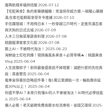
復興航棧幸福烘焙屋
2026-07-12
【宅配美食】魚的家藥膳鱸鰻｜常溫保存超方便,一碗暖心藥膳
湯,在家也能輕鬆享受冬令進補
2026-07-10
手信霧隱城｜不用飛日本！一秒穿越江戶時代，走進充滿忍者
與天狗的日式古城
2026-07-09
入木三分無菜單蔬食料理
2026-07-08
桃園龍潭客家文化館
2026-07-08
跟上AI，不被時代淘汰！
2025-06-23
海鮮迪士尼吃到爆！現撈痛風系美食＋必買零嘴🔥｜桃園美食
Vlog
2025-06-04
人生就像粽子！剝到最後還是逃不掉現實｜減肥什麼的先吃再
說｜真香警告
2025-06-04
電車省保養別忽略這件事！每1萬公里調胎一次，輪胎壽命延
長30%以上！
2025-06-04
你還不學AI？未來只有懂AI的人不會被淘汰！AI時代必學技能
⚠️
2025-06-04
懶人必看！老天爺牌免費高壓水柱洗車術，省錢又環保
2025-