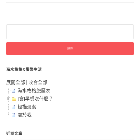
搜
尋
關
鍵
字:
海水格格X饗樂生活
展開全部
|
收合全部
海水格格旅歷表
[食]早餐吃什麼？
輕描淡寫
關於我
近期文章