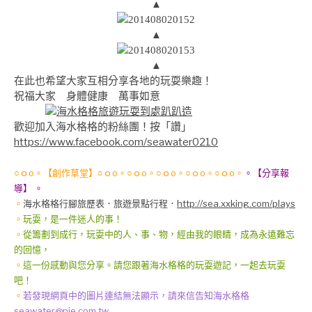
▲
▲
▲
在此也希望大家互相分享各地的玩耍樂趣！
祝福大家 身體健康 萬事如意
歡迎加入海水格格的粉絲團！按「讚」
https://www.facebook.com/seawater0210
○ｏo。【創作草堂】○ｏo。○ｏo。○ｏo。○ｏo。○ｏo。
。【分享報
導】 。
。
海水格格行腳旅歷表
．旅遊景點行程．
http://sea.xxking.com/plays
。
玩耍，是一件迷人的事！
。
從籌劃到成行，玩耍中的人、事、物，經由我的眼睛，成為永遠難忘
的回憶，
。
這一份感動與您分享。請您跟著海水格格的玩耍遊記，一起去玩耍
吧！
。
若發現網頁中的圖片連結無法顯示，請來信告知海水格格
seawater@pie.com.tw