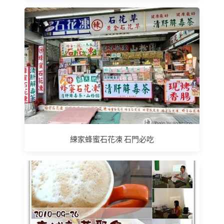
練家蜂蜜石花凍 石門必吃