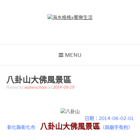
Skip
to
content
海水格格X饗樂生活
吃喝玩樂到處趴趴造
MENU
八卦山大佛風景區
Posted by
waterschool
on
2014-09-19
日期：2014-08-02-01
八卦山大佛風景區
彰化縣彰化市
（
與廟宇有約
）