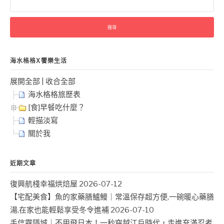
尋
關
鍵
字:
海水格格X饗樂生活
展開全部
|
收合全部
海水格格旅歷表
[食]早餐吃什麼？
輕描淡寫
關於我
近期文章
復興航棧幸福烘焙屋
2026-07-12
【宅配美食】魚的家藥膳鱸鰻｜常溫保存超方便,一碗暖心藥膳
湯,在家也能輕鬆享受冬令進補
2026-07-10
手信霧隱城｜不用飛日本！一秒穿越江戶時代，走進充滿忍者