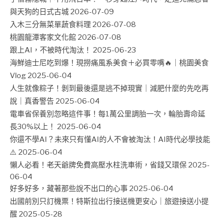
與天狗的日式古城
2026-07-09
入木三分無菜單蔬食料理
2026-07-08
桃園龍潭客家文化館
2026-07-08
跟上AI，不被時代淘汰！
2025-06-23
海鮮迪士尼吃到爆！現撈痛風系美食＋必買零嘴🔥｜桃園美食
Vlog
2025-06-04
人生就像粽子！剝到最後還是逃不掉現實｜減肥什麼的先吃再
說｜真香警告
2025-06-04
電車省保養別忽略這件事！每1萬公里調胎一次，輪胎壽命延
長30%以上！
2025-06-04
你還不學AI？未來只有懂AI的人不會被淘汰！AI時代必學技能
⚠️
2025-06-04
懶人必看！老天爺牌免費高壓水柱洗車術，省錢又環保
2025-
06-04
好多好多，藏著那些說不出口的心事
2025-06-04
出國前別只訂機票！特斯拉出行接送機更安心｜旅遊接送小提
醒
2025-05-28