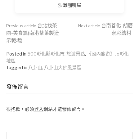
沙灘咖啡屋
Continue
台北找茶
台南善化-胡厝
Previous article
Next article
園-美食篇(南港茶葉製造
寮彩繪村
示範場)
Reading
Posted in
500彰化縣彰化市
,
旅遊景點
,
《國內旅遊》
,
o彰化
地區
Tagged in
八卦山
,
八卦山大佛風景區
發佈留言
很抱歉，必須
登入
網站才能發佈留言。
搜