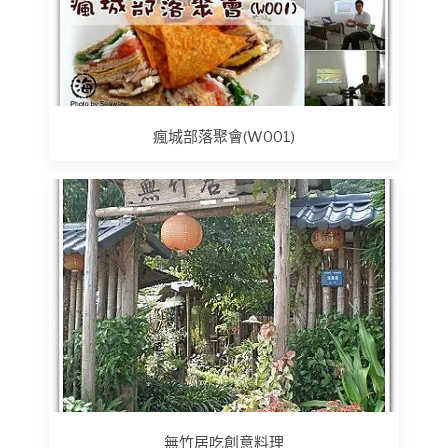
瘋城部落聚會(W001)
無竹居吃創意料理