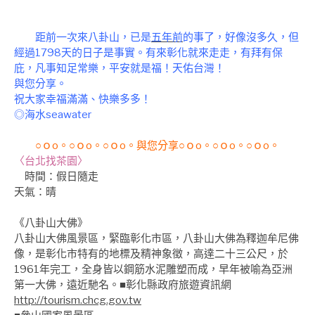
距前一次來八卦山，已是
五年前
的事了，好像沒多久，但
經過1798天的日子是事實。有來彰化就來走走，有拜有保
庇，凡事知足常樂，平安就是福！天佑台灣！
與
您分享。
祝大家幸福滿滿、快樂多多！
◎海水seawater
○ｏo。○ｏo。○ｏo。與您分享○ｏo。○ｏo。○ｏo。
〈台北找茶園〉
時間
：假日隨走
天氣：晴
《八卦山大佛》
八卦山大佛風景區，緊臨彰化市區，八卦山大佛為釋迦牟尼佛
像，是彰化市特有的地標及精神象徵，高達二十三公尺，於
1961年完工，全身皆以鋼筋水泥雕塑而成，早年被喻為亞洲
第一大佛，遠近馳名。
■彰化縣政府旅遊資訊網
http://tourism.chcg.gov.tw