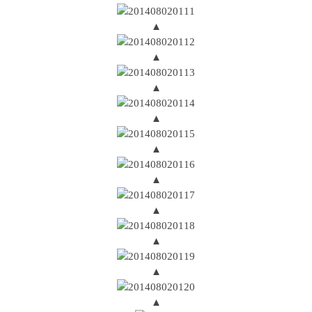
▲
▲
▲
▲
▲
▲
▲
▲
▲
▲