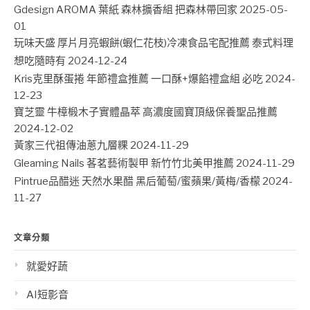
Gdesign AROMA 葉紙 森林擴香組 把森林帶回家
2025-05-
01
玩味天盛 厚片月亮蝦餅(蝦仁花枝)冷凍食品宅配推薦 泰式料理
想吃隨時有
2024-12-24
Kris克里酥蛋捲 年節禮盒推薦 一口酥+爆餡禮盒組 必吃
2024-
12-23
寶芝靈 牛樟椴木子實體晶萃 高濃度國寶頂級保養聖品推薦
2024-12-02
黃家三代祖傳油蔥九層粿
2024-11-29
Gleaming Nails 茖茗藝術製甲 新竹竹北美甲推薦
2024-11-29
Pintrue品醋迷 天然水果醋 黑后葡萄/蜜蘋果/黃梅/香檬
2024-
11-27
文章分類
就愛好蔬
AI短影音