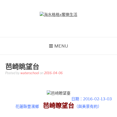
Skip
to
content
海水格格X饗樂生活
吃喝玩樂到處趴趴造
MENU
芭崎眺望台
Posted by
waterschool
on
2016-04-06
日期：2016-02-13-03
芭崎瞭望台
花蓮縣豐濱鄉
（
與美景有約
）