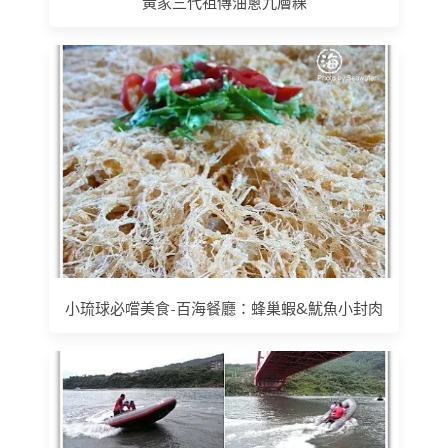
黃家三代祖傳油蔥九層粿
小琉球必嚐美食-百海餐廳：蜂巢蝦&魷魚小封肉