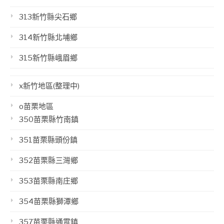
313新竹縣尖石鄉
314新竹縣北埔鄉
315新竹縣峨眉鄉
x新竹地區(整理中)
o苗栗地區
350苗栗縣竹南鎮
351苗栗縣頭份鎮
352苗栗縣三灣鄉
353苗栗縣南庄鄉
354苗栗縣獅潭鄉
357苗栗縣通霄鎮