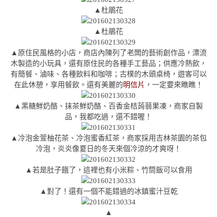
▲杜鵑花
▲
杜鵑花
▲原住民風格的小店，商店內陳列了老闆的藝術創作品，漂流
木製造的小玩具，還有原住民的各種手工藝品；供應冷熱飲，
有簡餐、滷味、各種飲料和咖啡；古樸的木頭桌椅，遊客可以
在此休憩，享用餐飲。還有美麗的
明信片
，一定要來瞧瞧！
▲黑糖鮮奶酪、抹茶鮮奶酪、百香金桔蒟蒻果凍，商家自製
品，我都吃過，還不錯喔！
▲
冷泡
金萱柚花茶、
冷泡
蜜香紅茶，商家採用吉林茶園的茶包
冷泡，炎炎像夏日的冬天來個冷涼的才爽呀！
▲若是肚子餓了，這裡也有小米粽、竹筒飯可以食用
▲
對了！還有一個不能錯過的冰鎮蜜汁豆乾
▲