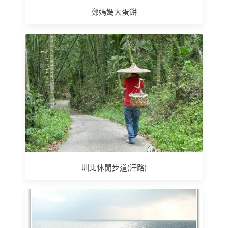
鄭媽媽大蛋餅
圳北休閒步道(汗路)