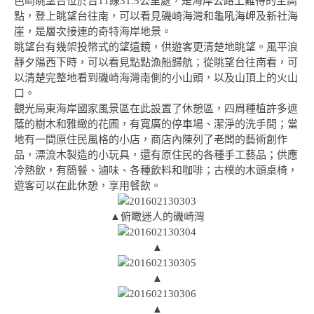
芭崎眺望台位於台11線31.5公里處，是海岸公路上難得的至高
點，登上眺望台往南，可以看見磯崎海灣和龜吼海岬及新社海
崖，是層次接連的奇特海岸地景。
眺望台有幾架投幣式的望遠鏡，供遊客更清楚地眺望。風平浪
靜夕陽西下時，可以看見點點漁船歸航；從眺望台往南看，可
以清楚完整地看到磯崎海灣南側的小山頭，以及山頂上的火山
口。
觀光局東海岸國家風景區在此設置了休憩區，四周種植許多遮
蔭的樹木和雅緻的花圃，有寬廣的停車場、潔淨的洗手間；當
地有一間原住民風格的小店，商店內陳列了老闆的藝術創作
品，漂流木製造的小玩具，還有原住民的各種手工藝品；供應
冷熱飲，有簡餐、滷味、各種飲料和咖啡；古樸的木頭桌椅，
遊客可以在此休憩，享用餐飲。
▲俯瞰迷人的磯崎灣
▲
▲
▲