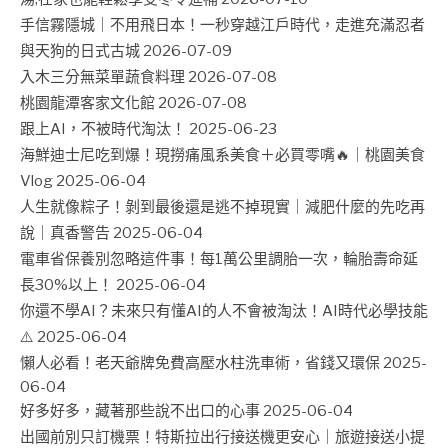
手信霧隱城｜不用飛日本！一秒穿越江戶時代，走進充滿忍者
與天狗的日式古城
2026-07-09
入木三分無菜單蔬食料理
2026-07-08
桃園龍潭客家文化館
2026-07-08
跟上AI，不被時代淘汰！
2025-06-23
海鮮迪士尼吃到爆！現撈痛風系美食＋必買零嘴🔥｜桃園美食
Vlog
2025-06-04
人生就像粽子！剝到最後還是逃不掉現實｜減肥什麼的先吃再
說｜真香警告
2025-06-04
電車省保養別忽略這件事！每1萬公里調胎一次，輪胎壽命延
長30%以上！
2025-06-04
你還不學AI？未來只有懂AI的人不會被淘汰！AI時代必學技能
⚠️
2025-06-04
懶人必看！老天爺牌免費高壓水柱洗車術，省錢又環保
2025-
06-04
好多好多，藏著那些說不出口的心事
2025-06-04
出國前別只訂機票！特斯拉出行接送機更安心｜旅遊接送小提