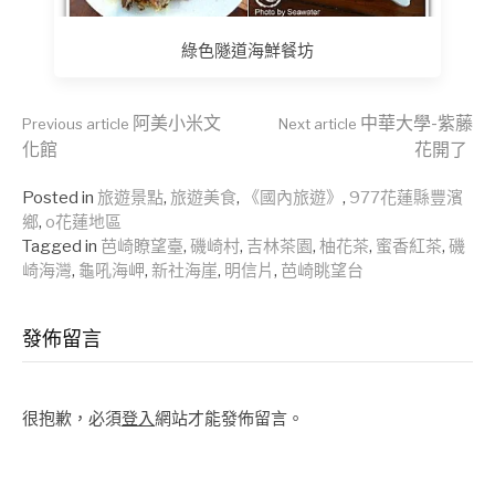
綠色隧道海鮮餐坊
Continue
阿美小米文
中華大學-紫藤
Previous article
Next article
化館
花開了
Reading
Posted in
旅遊景點
,
旅遊美食
,
《國內旅遊》
,
977花蓮縣豐濱
鄉
,
o花蓮地區
Tagged in
芭崎瞭望臺
,
磯崎村
,
吉林茶園
,
柚花茶
,
蜜香紅茶
,
磯
崎海灣
,
龜吼海岬
,
新社海崖
,
明信片
,
芭崎眺望台
發佈留言
很抱歉，必須
登入
網站才能發佈留言。