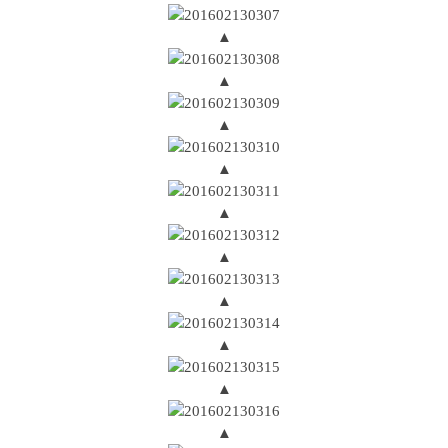
▲
▲
▲
▲
▲
▲
▲
▲
▲
▲