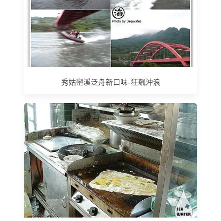
秀姑巒溪泛舟新口味-狂飆沖浪