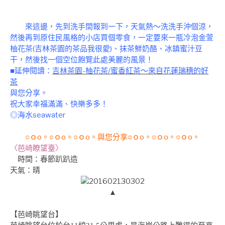
來這邊，先到洗手間報到一下，天氣熱～洗洗手沖個涼，
然後再到原住民風格的小店買個零食，一定要來一瓶冷泡金萱
柚花茶(吉林茶園的茶品我很愛)、抹茶鮮奶酪、冰鎮蜜汁豆
干，然後找一個空位飽覽此處美麗的風景！
■延伸閱讀：
吉林茶園-柚花茶/蜜香紅茶～來自花蓮瑞穗的好
茶
與
您分享。
祝大家幸福滿滿、快樂多多！
◎海水seawater
○ｏo。○ｏo。○ｏo。與您分享○ｏo。○ｏo。○ｏo。
〈芭崎瞭望臺〉
時間
：春節趴趴造
天氣：晴
▲
【芭崎眺望台】