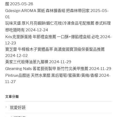
醒
2025-05-28
Gdesign AROMA 葉紙 森林擴香組 把森林帶回家
2025-05-
01
玩味天盛 厚片月亮蝦餅(蝦仁花枝)冷凍食品宅配推薦 泰式料理
想吃隨時有
2024-12-24
Kris克里酥蛋捲 年節禮盒推薦 一口酥+爆餡禮盒組 必吃
2024-
12-23
寶芝靈 牛樟椴木子實體晶萃 高濃度國寶頂級保養聖品推薦
2024-12-02
黃家三代祖傳油蔥九層粿
2024-11-29
Gleaming Nails 茖茗藝術製甲 新竹竹北美甲推薦
2024-11-29
Pintrue品醋迷 天然水果醋 黑后葡萄/蜜蘋果/黃梅/香檬
2024-
11-27
文章分類
就愛好蔬