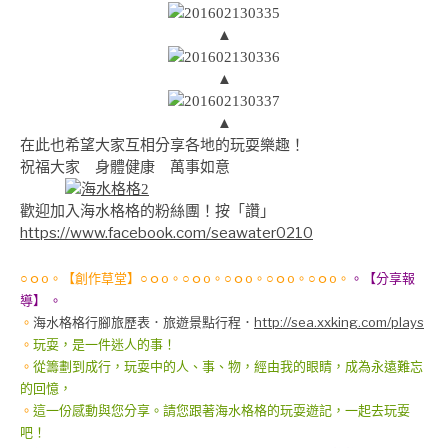
▲
▲
▲
在此也希望大家互相分享各地的玩耍樂趣！
祝福大家 身體健康 萬事如意
歡迎加入海水格格的粉絲團！按「讚」
https://www.facebook.com/seawater0210
○ｏo。【創作草堂】○ｏo。○ｏo。○ｏo。○ｏo。○ｏo。
。【分享報
導】 。
。
海水格格行腳旅歷表
．旅遊景點行程．
http://sea.xxking.com/plays
。
玩耍，是一件迷人的事！
。
從籌劃到成行，玩耍中的人、事、物，經由我的眼睛，成為永遠難忘
的回憶，
。
這一份感動與您分享。請您跟著海水格格的玩耍遊記，一起去玩耍
吧！