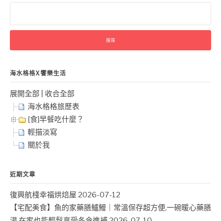
搜
尋
關
鍵
字:
海水格格X饗樂生活
展開全部
|
收合全部
海水格格旅歷表
[食]早餐吃什麼？
輕描淡寫
關於我
近期文章
復興航棧幸福烘焙屋
2026-07-12
【宅配美食】魚的家藥膳鱸鰻｜常溫保存超方便,一碗暖心藥膳
湯,在家也能輕鬆享受冬令進補
2026-07-10