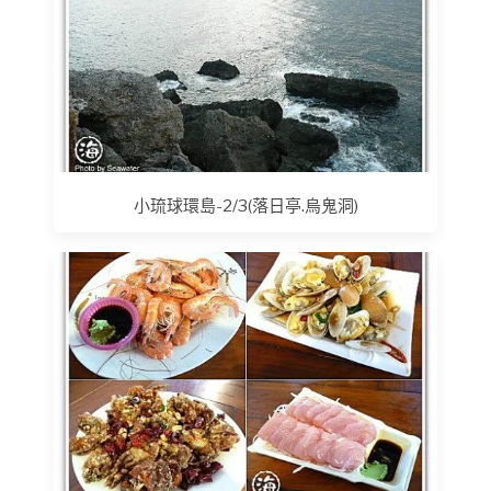
小琉球環島-2/3(落日亭.烏鬼洞)