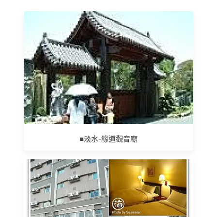
■淡水-緣道觀音廟