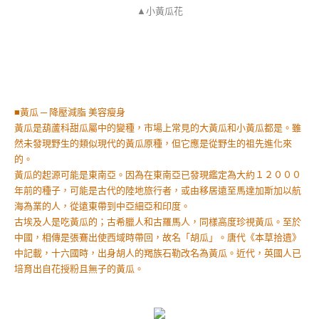
▲小黃瓜花
■黃瓜 ─ 降壓減脂 美容瘦身
黃瓜是葫蘆科甜瓜屬中的變種，市場上常見的大黃瓜和小黃瓜都是。雖
然未發現野生的類似現代的黃瓜原種，但它應是從野生的祖先進化來
的。
黃瓜的起源可能是東南亞。因為在東南亞已發現鑑定為大約１２０００
年前的種子，可能是古代的陸地旅行者，或由移居遠至馬達加斯加以航
海為業的人，從遠東帶到中亞細亞和印度。
古埃及人是吃黃瓜的；古希臘人和古羅馬人，同樣高度珍視黃瓜。至於
中國，相傳是張鶱出使西域時帶回，故名「胡瓜」。唐代《本草拾遺》
中記載，十六國時，出身胡人的羯族石勒改名為黃瓜。近代，英國人已
培育出自花授粉且無子的黃瓜。