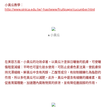
小黃瓜教學：
http://www.sinica.edu.tw/~hastwww/fruitpage/cucumber.html
▲小黃瓜
在美容方面，小黃瓜的功效卓著。以黃瓜汁塗抹日曬後的肌膚，可使曬
傷程度減緩：平時也可當化妝水使用，可防止皮膚色素沈澱，使肌膚保
持光澤細緻。鮮黃瓜中含有丙醇、乙酸等成分，有抑制糖轉化為脂肪的
作用，所以多吃黃瓜可以減肥。此外，黃瓜中還含有細嫩的纖維素，能
促進胃腸糯動，加速體內腐敗物質的排泄，並有降低膽固醇的作用。