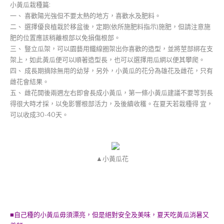
小黃瓜栽種篇:
一、 喜歡陽光強但不要太熱的地方，喜歡水及肥料。
二、 選擇優良植栽於移盆後，定期(依所施肥料指示)施肥，但請注意施
肥的位置應該稍離根部以免損傷根部。
三、 豎立瓜架，可以園藝用鐵線圈架出你喜歡的造型，並將莖部綁在支
架上，如此黃瓜便可以順著造型長，也可以選擇用瓜網以便其攀爬。
四、 成長期摘除無用的幼芽，另外，小黃瓜的花分為雄花及雌花，只有
雌花會結果。
五、 雌花開後兩週左右即會長成小黃瓜，第一條小黃瓜建議不要等到長
得很大時才採，以免影響根部活力，及後續收穫。在夏天若栽種得 宜，
可以收成30-40天。
▲小黃瓜花
■自己種的小黃瓜毋須漂亮，但是絕對安全及美味，夏天吃黃瓜消暑又