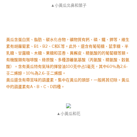
▲小黃瓜北鼻和葉子
黃瓜含蛋白質、脂肪、碳水化合物，礦物質有鈣、磷、鐵、鉀等，維生
素有胡蘿蔔素、B1、B2、C和E等。此外，還含有葡萄糖、鼠李糖、半
乳糖、甘露糖、木糖、果糖和芸香、異檞皮、精氨酸的的葡蔔糖等類。
有機酸類有咖啡酸、綠原酸、多種游離氨基酸（丙氨酸、精氨酸、穀氨
酸）。含有黃瓜特有氣味的揮發油100克中占1毫克，其中60％為2,6-
壬二烯醇，10％為2,6-壬二烯醛。
黃瓜還含有帶苦味的葫蘆素，集中在黃瓜的頭部，一般將其切除。黃瓜
中的葫蘆素有A、B、C、D四種。
▲小黃瓜和花