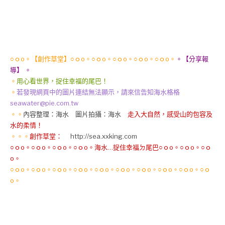
○ｏo。【創作草堂】○ｏo。○ｏo。○ｏo。○ｏo。○ｏo。
。【分享報
導】 。
。
用心看世界，捉住幸福的尾巴！
。
若發現網頁中的圖片連結無法顯示，請來信告知海水格格
seawater@pie.com.tw
。。
內容整理：海水 圖片拍攝：海水
走入大自然，感受山的包容及
水的柔情！
。。。
創作草堂：
http://sea.xxking.com
○ｏo。○ｏo。○ｏo。○ｏo。海水…捉住幸福ㄉ尾巴○ｏo。○ｏo。○ｏ
o。
○ｏo。○ｏo。○ｏo。○ｏo。○ｏo。○ｏo。○ｏo。○ｏo。○ｏo。○ｏ
o。