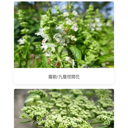
羅勒/九層塔開花