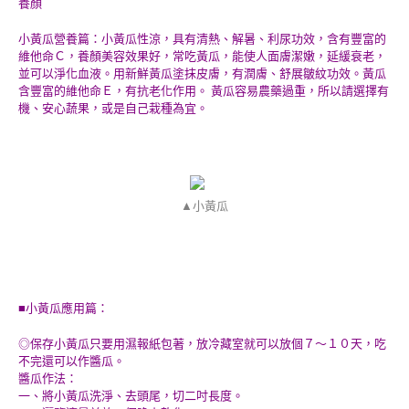
養顏
小黃瓜營養篇：小黃瓜性涼，具有清熱、解暑、利尿功效，含有豐富的
維他命Ｃ，養顏美容效果好，常吃黃瓜，能使人面膚潔嫩，延緩衰老，
並可以淨化血液。用新鮮黃瓜塗抹皮膚，有潤膚、舒展皺紋功效。黃瓜
含豐富的維他命Ｅ，有抗老化作用。 黃瓜容易農藥過重，所以請選擇有
機、安心蔬果，或是自己栽種為宜。
▲小黃瓜
■小黃瓜應用篇：
◎保存小黃瓜只要用濕報紙包著，放冷藏室就可以放個７～１０天，吃
不完還可以作醬瓜。
醬瓜作法：
一、將小黃瓜洗淨、去頭尾，切二吋長度。