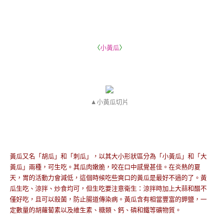
〈
小黃瓜
〉
▲小黃瓜切片
黃瓜又名「胡瓜」和「刺瓜」，以其大小形狀區分為「小黃瓜」和「大
黃瓜」兩種，可生吃。其瓜肉嫩脆，咬在口中感覺甚佳。在炎熱的夏
天，胃的活動力會減低，這個時候吃些爽口的黃瓜是最好不過的了。黃
瓜生吃、涼拌、炒食均可，但生吃要注意衛生：涼拌時加上大蒜和醋不
僅好吃，且可以殺菌，防止腸道傳染病。黃瓜含有相當豐富的鉀鹽，一
定數量的胡蘿蔔素以及維生素、糖類、鈣、磷和鐵等礦物質。