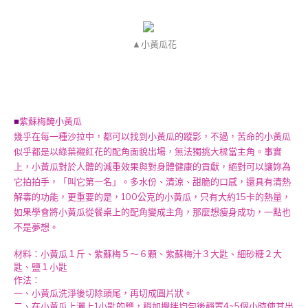
▲小黃瓜花
■
紫蘇梅醃小黃瓜
幾乎在每一種沙拉中，都可以找到小黃瓜的蹤影，不過，苦命的小黃瓜
似乎都是以綠葉襯紅花的配角面貌出場，無法獨挑大樑當主角。事實
上，小黃瓜對於人體的減重效果與對身體健康的貢獻，絕對可以讓妳為
它拍拍手，「叫它第一名」。多水份、清涼、甜脆的口感，還具有清熱
解毒的功能，更重要的是，100公克的小黃瓜，只有大約15卡的熱量，
如果學會將小黃瓜從餐桌上的配角變成主角，那麼想瘦身成功，一點也
不是夢想。
材料：小黃瓜１斤、紫蘇梅５～６顆、紫蘇梅汁３大匙、細砂糖２大
匙、鹽１小匙
作法：
一、小黃瓜洗淨後切除頭尾，再切成圓片狀。
二、在小黃瓜上灑上1小匙的鹽，稍加攪拌均勻後靜置4~5個小時使其出