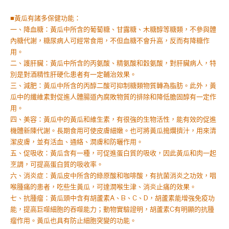
■黃瓜有諸多保健功能：
一、降血糖：黃瓜中所含的葡蔔糖、甘露糖、木糖醇等糖類，不參與體
內糖代謝，糖尿病人可經常食用，不但血糖不會升高，反而有降糖作
用。
二、護肝臟：黃瓜中所含的丙氨酸、精氨酸和穀氨酸，對肝臟病人，特
別是對酒精性肝硬化患者有一定輔治效果。
三、減肥：黃瓜中所含的丙醇二酸可抑制糖類物質轉為脂肪。此外，黃
瓜中的纖維素對促進人體腸道內腐敗物質的排除和降低膽固醇有一定作
用。
四、美容：黃瓜中的黃瓜和維生素，有很強的生物活性，能有效的促進
機體新陳代謝。長期食用可使皮膚細嫩。也可將黃瓜搗爛擠汁，用來清
潔皮膚，並有活血、通絡、潤膚和防曬作用。
五、促吸收：黃瓜含有一種，可促進蛋白質的吸收，因此黃瓜和肉一起
烹調，可提高蛋白質的吸收率。
六、消炎症：黃瓜皮中所含的綠原酸和咖啡酸，有抗菌消炎之功效，咽
喉腫痛的患者，吃些生黃瓜，可達潤喉生津、消炎止痛的效果。
七、抗腫瘤：黃瓜頭中含有胡蘆素A、B、C、D，胡蘆素能增強免疫功
能，提高巨噬細胞的吞噬能力；動物實驗證明，胡蘆素C有明顯的抗腫
瘤作用。黃瓜也具有防止細胞突變的功能。