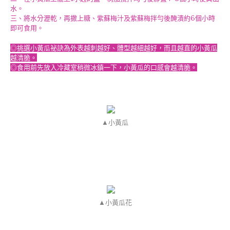
水。
三、將水分瀝乾，再撒上糖、紫蘇梅汁及紫蘇梅拌勻後醃漬約6個小時
即可食用。
◎挑選小黃瓜祕訣為外表越刺越好、體型越細越好，而且越直的小黃瓜
越清脆。
◎食用前先放入冷藏室稍微冰鎮一下，小黃瓜的口感會越清脆。
▲小黃瓜
▲小黃瓜花