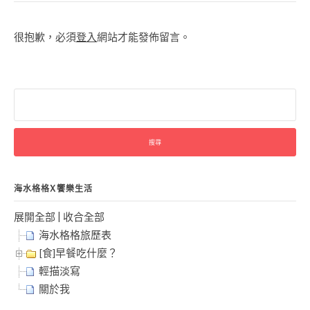
很抱歉，必須
登入
網站才能發佈留言。
搜
尋
關
鍵
字:
海水格格X饗樂生活
展開全部
|
收合全部
海水格格旅歷表
[食]早餐吃什麼？
輕描淡寫
關於我