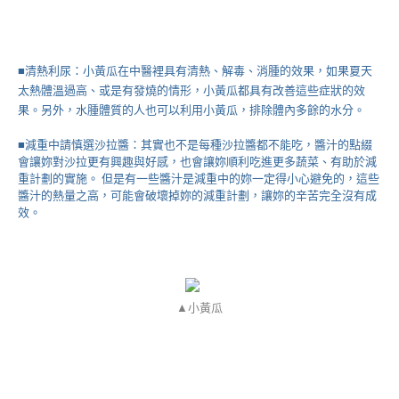
■清熱利尿：小黃瓜在中醫裡具有清熱、解毒、消腫的效果，如果夏天
太熱體溫過高、或是有發燒的情形，小黃瓜都具有改善這些症狀的效
果。另外，水腫體質的人也可以利用小黃瓜，排除體內多餘的水分。
■減重中請慎選沙拉醬：其實也不是每種沙拉醬都不能吃，醬汁的點綴
會讓妳對沙拉更有興趣與好感，也會讓妳順利吃進更多蔬菜、有助於減
重計劃的實施。 但是有一些醬汁是減重中的妳一定得小心避免的，這些
醬汁的熱量之高，可能會破壞掉妳的減重計劃，讓妳的辛苦完全沒有成
效。
▲小黃瓜