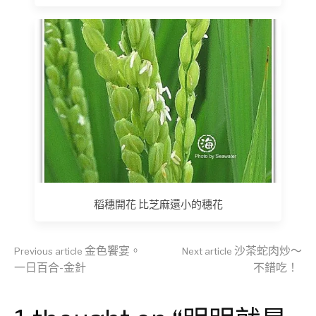
稻穗開花 比芝麻還小的穗花
Continue
金色饗宴。
沙茶蛇肉炒～
Previous article
Next article
一日百合-金針
不錯吃！
Reading