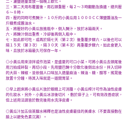
二、灑鹽適量並放一個晚上軟化。
三、第二天用布覆蓋後，用石頭重壓，每２～３時翻動及換邊，總共壓
６～８時。
四、壓的同時可煮醃汁，１０斤的小黃瓜用１０００ＣＣ薄鹽醬油及一
斤糖煮成醬油水。
五、將壓好的小黃瓜放進瓶中，倒入醃汁，放於冰箱兩天。
六、將醃汁倒出重煮，冷卻後再倒入瓶中。
七、如此即可吃，或再於隔七天（第２次）後重覆步驟六，以後也可以
隔１５天（第３次），隔３０天（第４次）再重覆步驟六，如此會更入
味，且放於冰箱最久可保存一年。
◎小黃瓜用來涼拌或作泡菜，是盛夏的可口小菜。可將小黃瓜去頭尾後
用刀拍成碎裂，再切小段，先用鹽巴醃十分軟化後倒出水份，拌入切碎
的大蒜、辣椒，並依個人口味加入適量麻油、辣油、糖、醋等，搖晃後
放置十分鐘，待其入味就是一道開胃菜。
◎早上起床將小黃瓜片放於眼睛上可消腫，小黃瓜榨汁可作為油性皮膚
的化妝水，另外，小黃瓜冰涼後切片 ，敷於痱子上，可有效改善症狀，
但上述用法請皆於敷完後用水洗淨皮膚。
◎黃瓜汁加五倍蒸餾水稀釋也是油性皮膚最佳的美膚水（不要直接敷在
臉上以避免色素沉澱）。