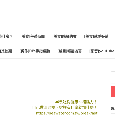
活
餐吃什麼？
[美食]午茶時間
[美食]晚餐約會
[美食]就愛好蔬
]其他類
[勞作]DIY手指運動
[繪畫]輕描淡寫
[影音]youtube
搜
尋
關
鍵
字
早餐吃得健康～補腦力！
自己做溫沙拉，家裡有什麼就加什麼！
海
https://seawater.com.tw/breakfast