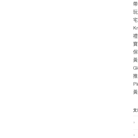
帶
玩
宅
K
禮
寶
保
黃
G
推
P
黃
文