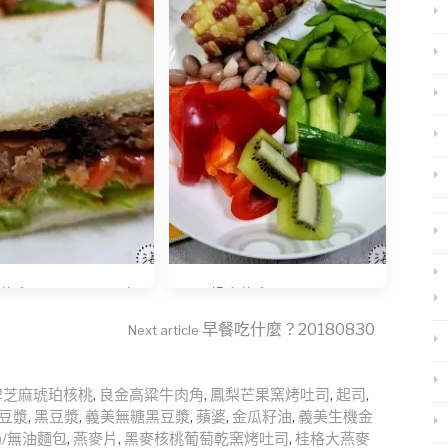
麼？20231220 玖
早餐吃什麼？20230926
玔鮮魚-蒲燒鯰魚
早餐吃什麼？20180830
Next article
牌芝麻琥珀核桃
,
良金高粱牛肉角
,
鳳梨芒果窯烤吐司
,
起司
,
豆漿
,
黑豆漿
,
義美無糖黑豆漿
,
蘋婆
,
金瓜籽油
,
義美生機金
奶/無油麵包
,
燕麥片
,
黑麥核桃葡萄乾窯烤吐司
,
桂格大燕麥