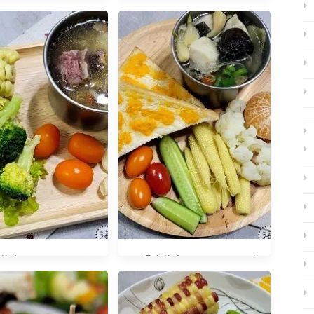
什麼？20180719
早餐吃什麼？20181205
麼？20240131 阿
早餐吃什麼？20240125 玖
手路菜-清燉羊肉爐
玔鮮魚-帶皮鯰魚丁