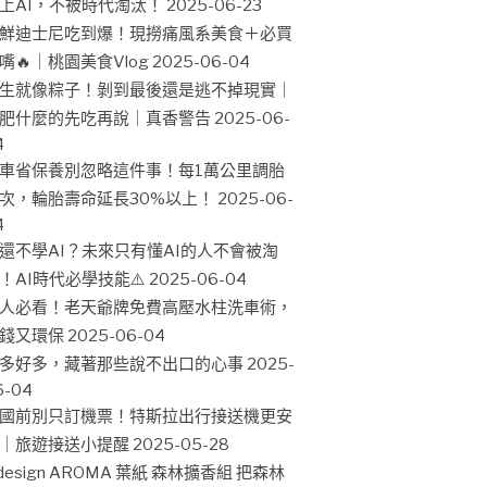
上AI，不被時代淘汰！
2025-06-23
鮮迪士尼吃到爆！現撈痛風系美食＋必買
嘴🔥｜桃園美食Vlog
2025-06-04
生就像粽子！剝到最後還是逃不掉現實｜
肥什麼的先吃再說｜真香警告
2025-06-
4
車省保養別忽略這件事！每1萬公里調胎
次，輪胎壽命延長30%以上！
2025-06-
4
還不學AI？未來只有懂AI的人不會被淘
！AI時代必學技能⚠️
2025-06-04
人必看！老天爺牌免費高壓水柱洗車術，
錢又環保
2025-06-04
多好多，藏著那些說不出口的心事
2025-
6-04
國前別只訂機票！特斯拉出行接送機更安
｜旅遊接送小提醒
2025-05-28
design AROMA 葉紙 森林擴香組 把森林