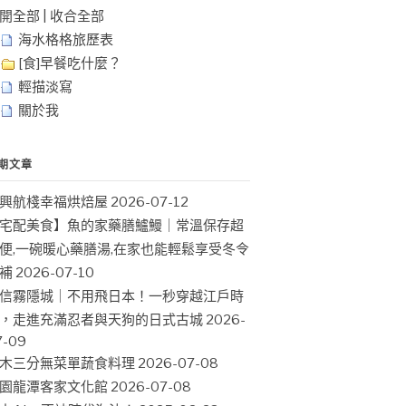
開全部
|
收合全部
海水格格旅歷表
[食]早餐吃什麼？
輕描淡寫
關於我
期文章
興航棧幸福烘焙屋
2026-07-12
宅配美食】魚的家藥膳鱸鰻｜常溫保存超
便,一碗暖心藥膳湯,在家也能輕鬆享受冬令
補
2026-07-10
信霧隱城｜不用飛日本！一秒穿越江戶時
，走進充滿忍者與天狗的日式古城
2026-
7-09
木三分無菜單蔬食料理
2026-07-08
園龍潭客家文化館
2026-07-08