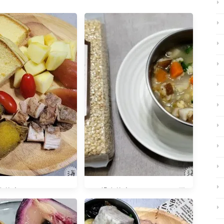
什麼？20240212
早餐吃什麼？20240625 穟
穟念 高粱糙米粥