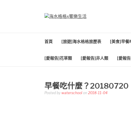
Skip
to
content
海水格格X饗樂生
吃喝玩樂到處趴趴造
首頁
[旅遊]海水格格旅歷表
[美食]早
[愛報告]花草類
[愛報告]非人類
[愛報告
早餐吃什麼？20180720
Posted by
waterschool
on
2018-11-04