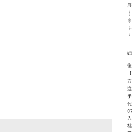
展
近
復
【
方
進
手
代
0
入
桃