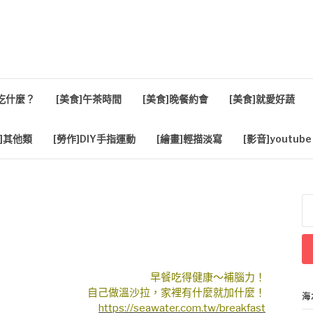
活
餐吃什麼？
[美食]午茶時間
[美食]晚餐約會
[美食]就愛好蔬
]其他類
[勞作]DIY手指運動
[繪畫]輕描淡寫
[影音]youtube
搜
尋
關
鍵
字
早餐吃得健康～補腦力！
自己做溫沙拉，家裡有什麼就加什麼！
海
https://seawater.com.tw/breakfast