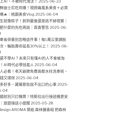
上AI，不被時代淘汰！
2025-06-23
鮮迪士尼吃到爆！現撈痛風系美食＋必買
嘴🔥｜桃園美食Vlog
2025-06-04
生就像粽子！剝到最後還是逃不掉現實｜
肥什麼的先吃再說｜真香警告
2025-06-
4
車省保養別忽略這件事！每1萬公里調胎
次，輪胎壽命延長30%以上！
2025-06-
4
還不學AI？未來只有懂AI的人不會被淘
！AI時代必學技能⚠️
2025-06-04
人必看！老天爺牌免費高壓水柱洗車術，
錢又環保
2025-06-04
多好多，藏著那些說不出口的心事
2025-
6-04
國前別只訂機票！特斯拉出行接送機更安
｜旅遊接送小提醒
2025-05-28
design AROMA 葉紙 森林擴香組 把森林