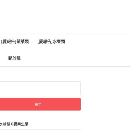
[愛報告]蔬菜類
[愛報告]水果類
關於我
:
水格格X饗樂生活