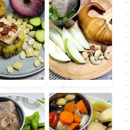
麼？20220511 蘿
早餐吃什麼？20240128
蔔糕苦瓜盅