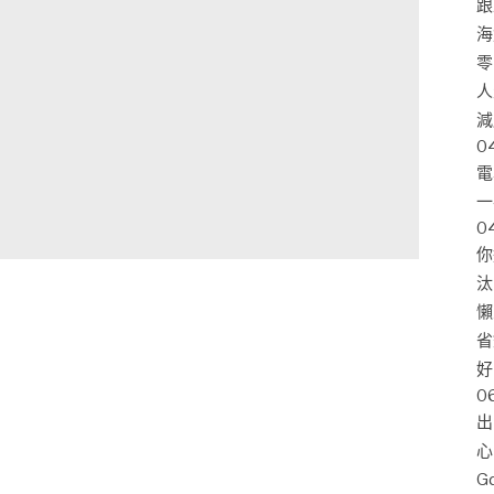
跟
海
零
人
減
0
電
一
0
你
汰
懶
省
好
0
出
心
G