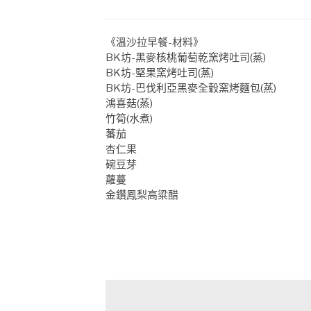
《溫沙拉早餐-材料》
BK坊-黑麥核桃葡萄乾窯烤吐司(蒸)
BK坊-堅果窯烤吐司(蒸)
BK坊-巴伐利亞黑麥全穀窯烤麵包(蒸)
鴻喜菇(蒸)
竹筍(水煮)
蕃茄
杏仁果
碗豆芽
蘿蔓
金鑽鳳梨高粱醋