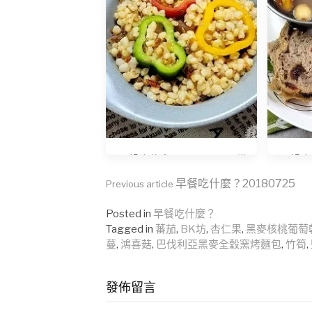
早餐吃什麼？20240619 穟
早餐吃什
穟念 XO高粱飯
鏡
Continue
早餐吃什麼？20180725
Previous article
Posted in
早餐吃什麼？
Reading
Tagged in
蕃茄
,
BK坊
,
杏仁果
,
黑麥核桃葡萄
蔓
,
鴻喜菇
,
巴伐利亞黑麥全穀窯烤麵包
,
竹筍
,
發佈留言