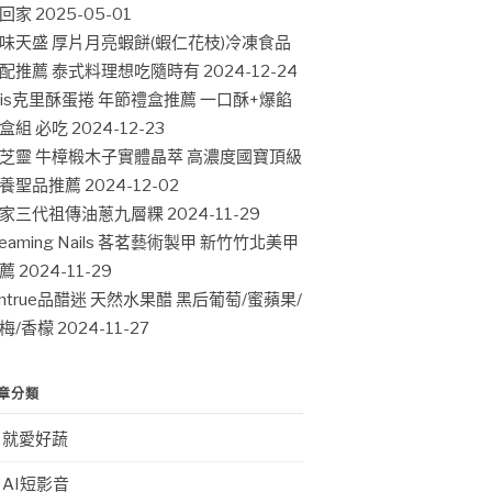
回家
2025-05-01
味天盛 厚片月亮蝦餅(蝦仁花枝)冷凍食品
配推薦 泰式料理想吃隨時有
2024-12-24
ris克里酥蛋捲 年節禮盒推薦 一口酥+爆餡
盒組 必吃
2024-12-23
芝靈 牛樟椴木子實體晶萃 高濃度國寶頂級
養聖品推薦
2024-12-02
家三代祖傳油蔥九層粿
2024-11-29
leaming Nails 茖茗藝術製甲 新竹竹北美甲
薦
2024-11-29
intrue品醋迷 天然水果醋 黑后葡萄/蜜蘋果/
梅/香檬
2024-11-27
章分類
就愛好蔬
AI短影音