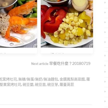
麼？20230920 阿
早餐吃什麼？20240305
師手路菜-冰釀醉蝦
早餐吃什麼？20180719
Next article
乾窯烤吐司
,
無糖/無蛋/無奶/無油麵包
,
金鑽鳳梨高粱醋
,
蘿
堅果窯烤吐司
,
碗豆嬰
,
碗豆苗
,
碗豆芽
,
蘿蔓萵苣