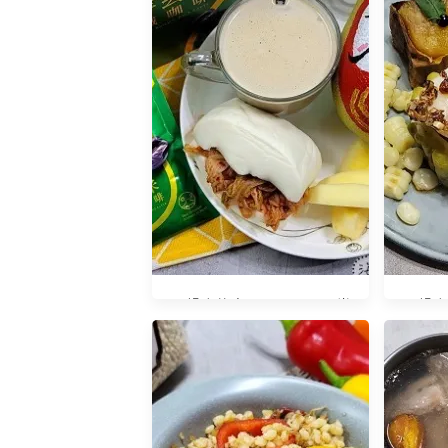
早餐吃什麼？20231015 常
早餐吃什
景有機-發芽玄米拿鐵咖啡