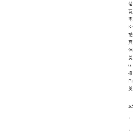
帶
玩
宅
K
禮
寶
保
黃
G
推
P
黃
文