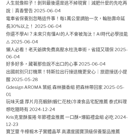
人生就像粽子！剝到最後還是逃不掉現實｜減肥什麼的先吃再
說｜真香警告
2025-06-04
電車省保養別忽略這件事！每1萬公里調胎一次，輪胎壽命延
長30%以上！
2025-06-04
你還不學AI？未來只有懂AI的人不會被淘汰！AI時代必學技能
⚠️
2025-06-04
懶人必看！老天爺牌免費高壓水柱洗車術，省錢又環保
2025-
06-04
好多好多，藏著那些說不出口的心事
2025-06-04
出國前別只訂機票！特斯拉出行接送機更安心｜旅遊接送小提
醒
2025-05-28
Gdesign AROMA 葉紙 森林擴香組 把森林帶回家
2025-05-
01
玩味天盛 厚片月亮蝦餅(蝦仁花枝)冷凍食品宅配推薦 泰式料理
想吃隨時有
2024-12-24
Kris克里酥蛋捲 年節禮盒推薦 一口酥+爆餡禮盒組 必吃
2024-
12-23
寶芝靈 牛樟椴木子實體晶萃 高濃度國寶頂級保養聖品推薦