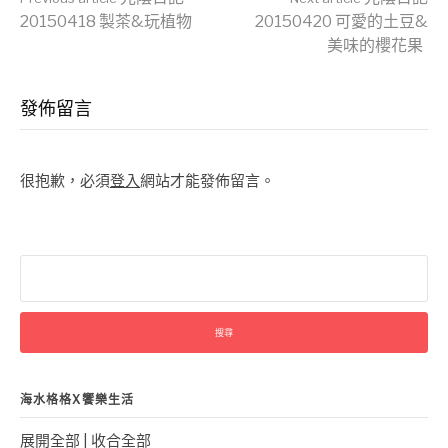
Continue
20150418 製茶&玩植物
20150420 可愛的土豆&
美味的櫻花果
Reading
發佈留言
很抱歉，必須
登入
網站才能發佈留言。
搜
尋
關
鍵
字:
海水格格X饗樂生活
展開全部
|
收合全部