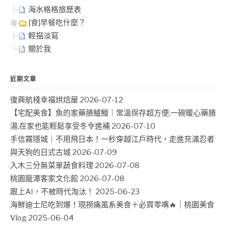
海水格格旅歷表
[食]早餐吃什麼？
輕描淡寫
關於我
近期文章
復興航棧幸福烘焙屋
2026-07-12
【宅配美食】魚的家藥膳鱸鰻｜常溫保存超方便,一碗暖心藥膳
湯,在家也能輕鬆享受冬令進補
2026-07-10
手信霧隱城｜不用飛日本！一秒穿越江戶時代，走進充滿忍者
與天狗的日式古城
2026-07-09
入木三分無菜單蔬食料理
2026-07-08
桃園龍潭客家文化館
2026-07-08
跟上AI，不被時代淘汰！
2025-06-23
海鮮迪士尼吃到爆！現撈痛風系美食＋必買零嘴🔥｜桃園美食
Vlog
2025-06-04