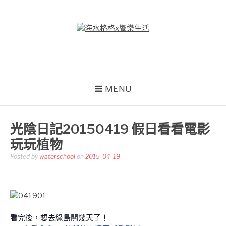
Skip
to
content
海水格格X饗樂生活
吃喝玩樂到處趴趴造
MENU
光陰日記20150419 假日看看電影
玩玩植物
Posted by
waterschool
on
2015-04-19
看完後，想去綠島關幾天了！