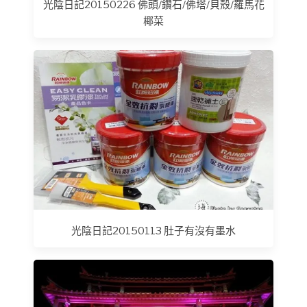
光陰日記20150226 佛頭/鑽石/佛塔/貝殼/羅馬花
椰菜
光陰日記20150113 肚子有沒有墨水