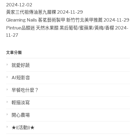
2024-12-02
黃家三代祖傳油蔥九層粿
2024-11-29
Gleaming Nails 茖茗藝術製甲 新竹竹北美甲推薦
2024-11-29
Pintrue品醋迷 天然水果醋 黑后葡萄/蜜蘋果/黃梅/香檬
2024-
11-27
文章分類
就愛好蔬
AI短影音
早餐吃什麼？
輕描淡寫
開心農場
★((活動))★