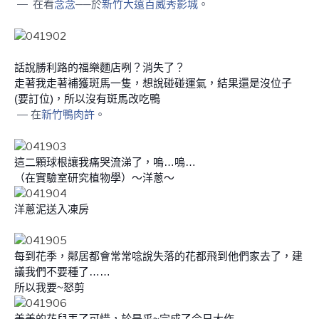
—
在看
念念
──於
新竹大遠百威秀影城
。
話說勝利路的福樂麵店咧？消失了？
走著我走著補獲斑馬一隻，想說碰碰運氣，結果還是沒位子
(要訂位)，所以沒有斑馬改吃鴨
— 在
新竹鴨肉許
。
這二顆球根讓我痛哭流涕了，嗚…嗚…
（在實驗室研究植物學）～洋蔥～
洋蔥泥送入凍房
每到花季，鄰居都會常常唸說失落的花都飛到他們家去了，建
議我們不要種了……
所以我要~怒剪
美美的花兒丟了可惜，於是乎~完成了今日大作