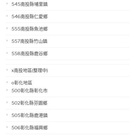
545南投縣埔里鎮
546南投縣仁愛鄉
555南投縣魚池鄉
557南投縣竹山鎮
558南投縣鹿谷鄉
x南投地區(整理中)
o彰化地區
500彰化縣彰化市
502彰化縣芬園鄉
505彰化縣鹿港鎮
506彰化縣福興鄉