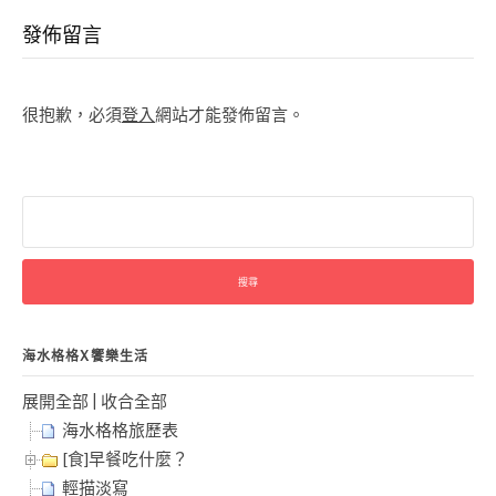
Reading
發佈留言
很抱歉，必須
登入
網站才能發佈留言。
搜
尋
關
鍵
字:
海水格格X饗樂生活
展開全部
|
收合全部
海水格格旅歷表
[食]早餐吃什麼？
輕描淡寫