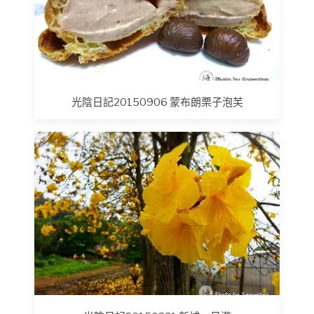
光陰日記20150906 蒙布朗栗子泡芙