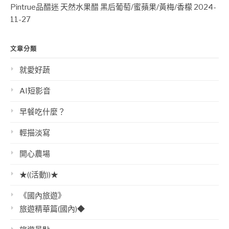
Pintrue品醋迷 天然水果醋 黑后葡萄/蜜蘋果/黃梅/香檬
2024-
11-27
文章分類
就愛好蔬
AI短影音
早餐吃什麼？
輕描淡寫
開心農場
★((活動))★
《國內旅遊》
旅遊精華篇(國內)◆