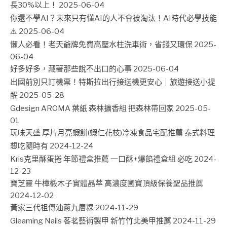
長30%以上！
2025-06-04
你還不學AI？未來只有懂AI的人不會被淘汰！AI時代必學技能
⚠️
2025-06-04
懶人必看！老天爺牌免費高壓水柱洗車術，省錢又環保
2025-
06-04
好多好多，藏著那些說不出口的心事
2025-06-04
出國前別只訂機票！特斯拉出行接送機更安心｜旅遊接送小提
醒
2025-05-28
Gdesign AROMA 葉紙 森林擴香組 把森林帶回家
2025-05-
01
玩味天盛 厚片月亮蝦餅(蝦仁花枝)冷凍食品宅配推薦 泰式料理
想吃隨時有
2024-12-24
Kris克里酥蛋捲 年節禮盒推薦 一口酥+爆餡禮盒組 必吃
2024-
12-23
寶芝靈 牛樟椴木子實體晶萃 高濃度國寶頂級保養聖品推薦
2024-12-02
黃家三代祖傳油蔥九層粿
2024-11-29
Gleaming Nails 茖茗藝術製甲 新竹竹北美甲推薦
2024-11-29