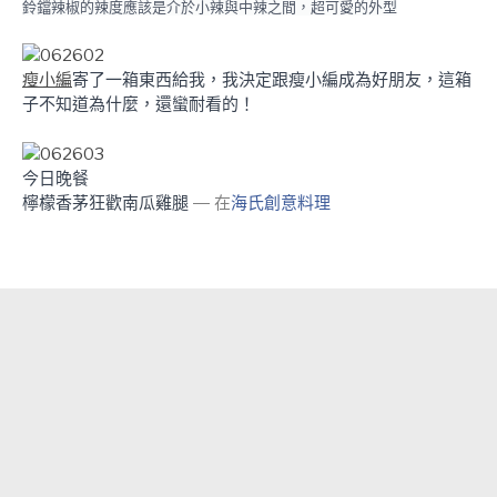
鈴鐺辣椒的辣度應該是介於小辣與中辣之間，超可愛的外型
瘦小編
寄了一箱東西給我，我決定跟瘦小編成為好朋友，這箱
子不知道為什麼，還蠻耐看的！
今日晚餐
檸檬香茅狂歡南瓜雞腿
— 在
海氏創意料理