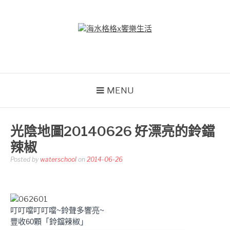
Skip
to
content
海水格格X饗樂生活
吃喝玩樂到處趴趴造
MENU
光陰地圖20140626 好漂亮的鈴鐺
辣椒
Posted by
waterschool
on
2014-06-26
叮叮噹叮叮噹~鈴聲多響亮~
豐收60顆「鈴鐺辣椒」