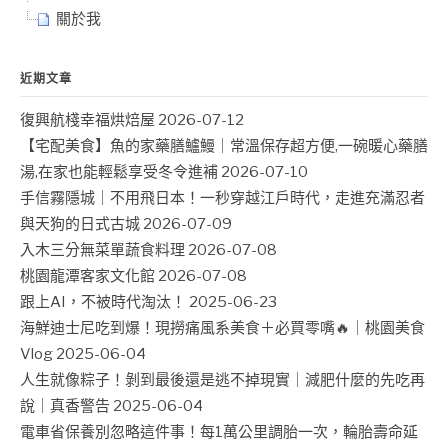
關於我
近期文章
復興航棧幸福烘焙屋
2026-07-12
【宅配美食】魚的家藥膳鱸鰻｜常溫保存超方便,一碗暖心藥膳
湯,在家也能輕鬆享受冬令進補
2026-07-10
手信霧隱城｜不用飛日本！一秒穿越江戶時代，走進充滿忍者
與天狗的日式古城
2026-07-09
入木三分無菜單蔬食料理
2026-07-08
桃園龍潭客家文化館
2026-07-08
跟上AI，不被時代淘汰！
2025-06-23
海鮮迪士尼吃到爆！現撈痛風系美食＋必買零嘴🔥｜桃園美食
Vlog
2025-06-04
人生就像粽子！剝到最後還是逃不掉現實｜減肥什麼的先吃再
說｜真香警告
2025-06-04
電車省保養別忽略這件事！每1萬公里調胎一次，輪胎壽命延