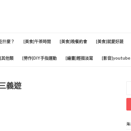
活
餐吃什麼？
[美食]午茶時間
[美食]晚餐約會
[美食]就愛好蔬
]其他類
[勞作]DIY手指運動
[繪畫]輕描淡寫
[影音]youtube
栗三義遊
搜
尋
關
鍵
字
海