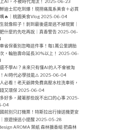
上AI，不被時代淘汰！
2025-06-23
鮮迪士尼吃到爆！現撈痛風系美食＋必買
嘴🔥｜桃園美食Vlog
2025-06-04
生就像粽子！剝到最後還是逃不掉現實｜
肥什麼的先吃再說｜真香警告
2025-06-
4
車省保養別忽略這件事！每1萬公里調胎
次，輪胎壽命延長30%以上！
2025-06-
4
還不學AI？未來只有懂AI的人不會被淘
！AI時代必學技能⚠️
2025-06-04
人必看！老天爺牌免費高壓水柱洗車術，
錢又環保
2025-06-04
多好多，藏著那些說不出口的心事
2025-
6-04
國前別只訂機票！特斯拉出行接送機更安
｜旅遊接送小提醒
2025-05-28
design AROMA 葉紙 森林擴香組 把森林