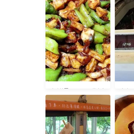
光陰地圖20140616 當令食
光陰日記
蔬：椒