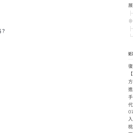
展
嗎？
近
復
【
方
進
手
代
0
入
桃