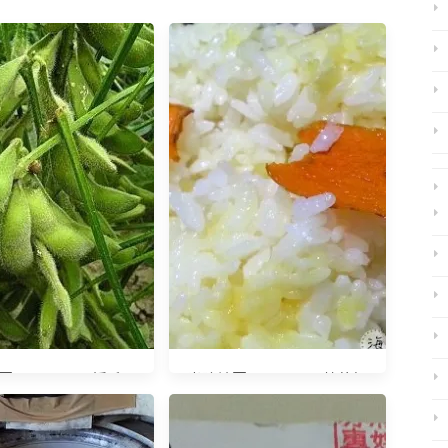
20140704 採毛豆
光陰地圖20141216 薑黃飯