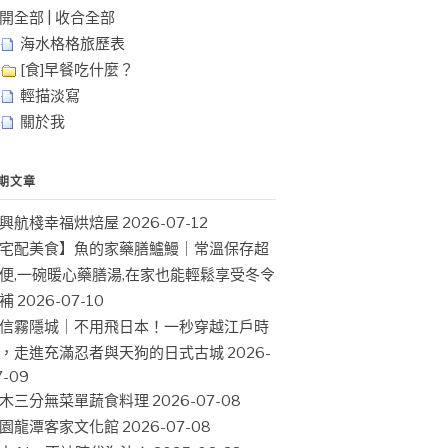
開全部
|
收合全部
海水格格旅歷表
[食]早餐吃什麼？
輕描淡寫
關於我
期文章
興航棧幸福烘焙屋
2026-07-12
宅配美食】魚的家藥膳鱸鰻｜常溫保存超
便,一碗暖心藥膳湯,在家也能輕鬆享受冬令
補
2026-07-10
信霧隱城｜不用飛日本！一秒穿越江戶時
，走進充滿忍者與天狗的日式古城
2026-
7-09
木三分無菜單蔬食料理
2026-07-08
園龍潭客家文化館
2026-07-08