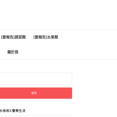
[愛報告]蔬菜類
[愛報告]水果類
關於我
:
水格格X饗樂生活