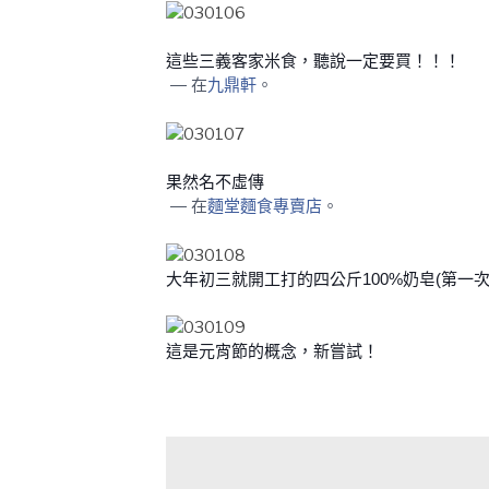
這些三義客家米食，聽說一定要買！！！
— 在
九鼎軒
。
果然名不虛傳
— 在
麵堂麵食專賣店
。
大年初三就開工打的四公斤100%奶皂(第一
這是元宵節的概念，新嘗試！