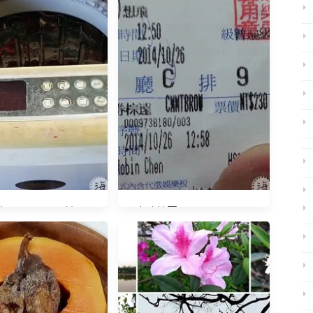
20150917 幫瑪麗
光陰地圖20141026 電影
亞改頭換面
《想飛》好看