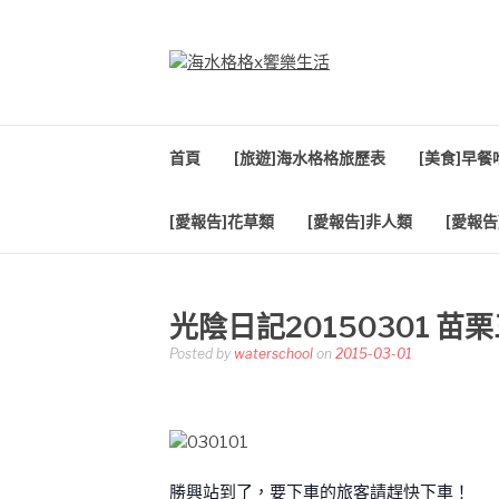
Skip
to
content
海水格格X饗樂生
吃喝玩樂到處趴趴造
首頁
[旅遊]海水格格旅歷表
[美食]早
[愛報告]花草類
[愛報告]非人類
[愛報告
光陰日記20150301 苗
Posted by
waterschool
on
2015-03-01
勝興站到了，要下車的旅客請趕快下車！