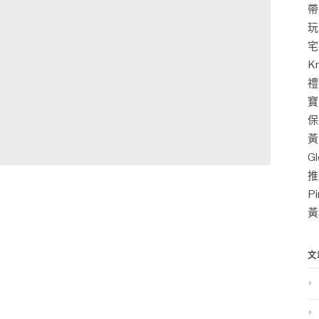
帶
玩
宅
K
禮
寶
保
黃
G
推
P
黃
文