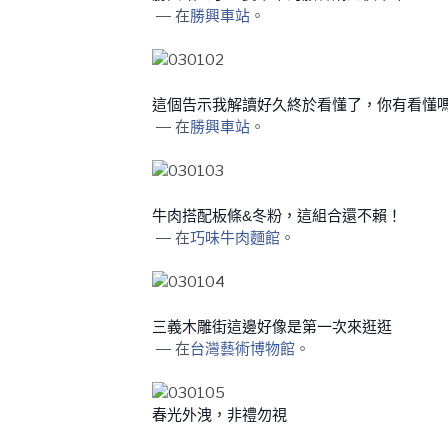
— 在
勝興車站
。
這個告示我解讀好久終於看懂了，你有看懂
— 在
勝興車站
。
牛肉搭配板條&冬粉，這組合還不賴！
— 在
巧味牛肉麵館
。
三義木雕街這邊好像是第一次來逛逛
— 在
台灣藝術博物館
。
春光外洩，非禮勿視