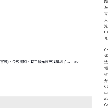
跟
海
零
人
減
0
電
一
0
你
次嘗試)，今夜開箱，有二顆元寶被我擠壞了……orz
汰
懶
省
好
0
出
心
G