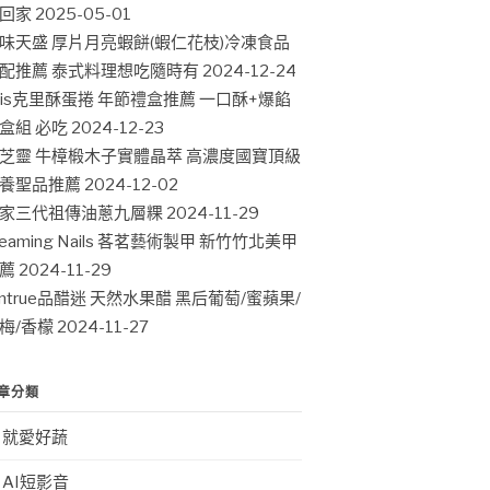
回家
2025-05-01
味天盛 厚片月亮蝦餅(蝦仁花枝)冷凍食品
配推薦 泰式料理想吃隨時有
2024-12-24
ris克里酥蛋捲 年節禮盒推薦 一口酥+爆餡
盒組 必吃
2024-12-23
芝靈 牛樟椴木子實體晶萃 高濃度國寶頂級
養聖品推薦
2024-12-02
家三代祖傳油蔥九層粿
2024-11-29
leaming Nails 茖茗藝術製甲 新竹竹北美甲
薦
2024-11-29
intrue品醋迷 天然水果醋 黑后葡萄/蜜蘋果/
梅/香檬
2024-11-27
章分類
就愛好蔬
AI短影音