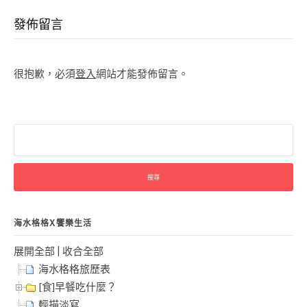
Reading
發佈留言
很抱歉，必須
登入
網站才能發佈留言。
搜
尋
關
鍵
字:
海水格格X饗樂生活
展開全部
|
收合全部
海水格格旅歷表
[食]早餐吃什麼？
輕描淡寫