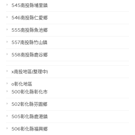
545南投縣埔里鎮
546南投縣仁愛鄉
555南投縣魚池鄉
557南投縣竹山鎮
558南投縣鹿谷鄉
x南投地區(整理中)
o彰化地區
500彰化縣彰化市
502彰化縣芬園鄉
505彰化縣鹿港鎮
506彰化縣福興鄉