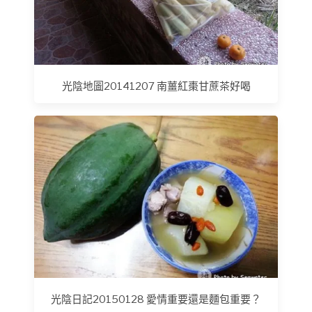
光陰地圖20141207 南薑紅棗甘蔗茶好喝
光陰日記20150128 愛情重要還是麵包重要？