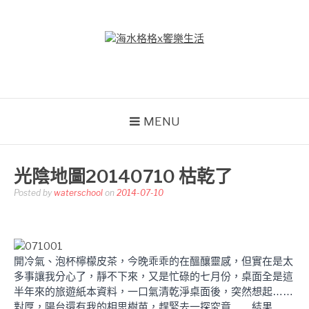
Skip
to
content
海水格格X饗樂生活
吃喝玩樂到處趴趴造
MENU
光陰地圖20140710 枯乾了
Posted by
waterschool
on
2014-07-10
開冷氣、泡杯檸檬皮茶，今晚乖乖的在醞釀靈感，但實在是太
多事讓我分心了，靜不下來，又是忙碌的七月份，桌面全是這
半年來的旅遊紙本資料，一口氣清乾淨桌面後，突然想起……
對厚，陽台還有我的相思樹苗，趕緊去一探究竟……結果……