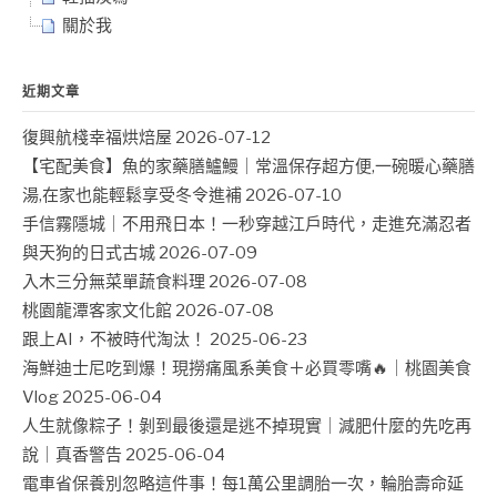
關於我
近期文章
復興航棧幸福烘焙屋
2026-07-12
【宅配美食】魚的家藥膳鱸鰻｜常溫保存超方便,一碗暖心藥膳
湯,在家也能輕鬆享受冬令進補
2026-07-10
手信霧隱城｜不用飛日本！一秒穿越江戶時代，走進充滿忍者
與天狗的日式古城
2026-07-09
入木三分無菜單蔬食料理
2026-07-08
桃園龍潭客家文化館
2026-07-08
跟上AI，不被時代淘汰！
2025-06-23
海鮮迪士尼吃到爆！現撈痛風系美食＋必買零嘴🔥｜桃園美食
Vlog
2025-06-04
人生就像粽子！剝到最後還是逃不掉現實｜減肥什麼的先吃再
說｜真香警告
2025-06-04
電車省保養別忽略這件事！每1萬公里調胎一次，輪胎壽命延