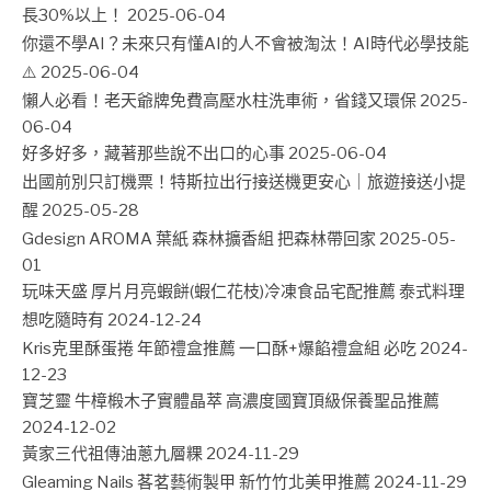
長30%以上！
2025-06-04
你還不學AI？未來只有懂AI的人不會被淘汰！AI時代必學技能
⚠️
2025-06-04
懶人必看！老天爺牌免費高壓水柱洗車術，省錢又環保
2025-
06-04
好多好多，藏著那些說不出口的心事
2025-06-04
出國前別只訂機票！特斯拉出行接送機更安心｜旅遊接送小提
醒
2025-05-28
Gdesign AROMA 葉紙 森林擴香組 把森林帶回家
2025-05-
01
玩味天盛 厚片月亮蝦餅(蝦仁花枝)冷凍食品宅配推薦 泰式料理
想吃隨時有
2024-12-24
Kris克里酥蛋捲 年節禮盒推薦 一口酥+爆餡禮盒組 必吃
2024-
12-23
寶芝靈 牛樟椴木子實體晶萃 高濃度國寶頂級保養聖品推薦
2024-12-02
黃家三代祖傳油蔥九層粿
2024-11-29
Gleaming Nails 茖茗藝術製甲 新竹竹北美甲推薦
2024-11-29