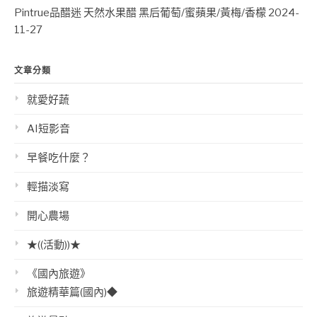
Pintrue品醋迷 天然水果醋 黑后葡萄/蜜蘋果/黃梅/香檬
2024-
11-27
文章分類
就愛好蔬
AI短影音
早餐吃什麼？
輕描淡寫
開心農場
★((活動))★
《國內旅遊》
旅遊精華篇(國內)◆