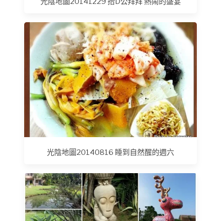
光陰地圖20141229 抬D公拜拜 熱鬧的盛宴
光陰地圖20140816 睡到自然醒的週六