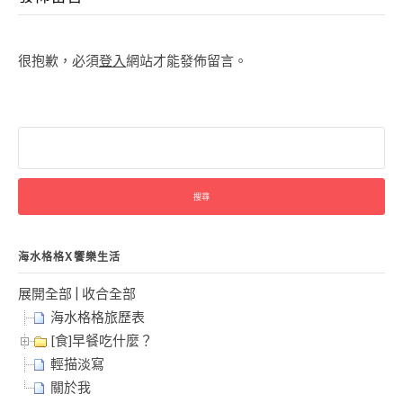
很抱歉，必須
登入
網站才能發佈留言。
搜
尋
關
鍵
字:
海水格格X饗樂生活
展開全部
|
收合全部
海水格格旅歷表
[食]早餐吃什麼？
輕描淡寫
關於我