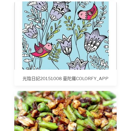
光陰日記20151008 曼陀羅COLORFY_APP‬