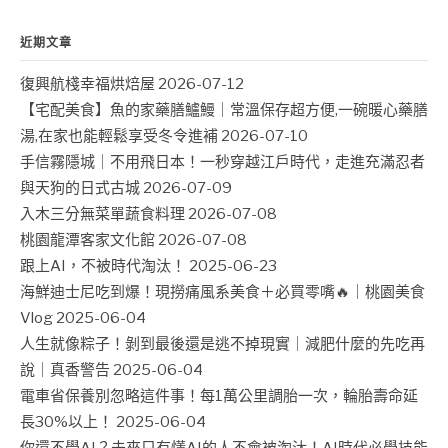
近期文章
復興航棧幸福烘焙屋
2026-07-12
【宅配美食】魚的家藥膳鱸鰻｜常溫保存超方便,一碗暖心藥膳
湯,在家也能輕鬆享受冬令進補
2026-07-10
手信霧隱城｜不用飛日本！一秒穿越江戶時代，走進充滿忍者
與天狗的日式古城
2026-07-09
入木三分無菜單蔬食料理
2026-07-08
桃園龍潭客家文化館
2026-07-08
跟上AI，不被時代淘汰！
2025-06-23
海鮮迪士尼吃到爆！現撈痛風系美食＋必買零嘴🔥｜桃園美食
Vlog
2025-06-04
人生就像粽子！剝到最後還是逃不掉現實｜減肥什麼的先吃再
說｜真香警告
2025-06-04
電車省保養別忽略這件事！每1萬公里調胎一次，輪胎壽命延
長30%以上！
2025-06-04