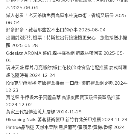
你還不學AI？未來只有懂AI的人不會被淘汰！AI時代必學技能
⚠️
2025-06-04
懶人必看！老天爺牌免費高壓水柱洗車術，省錢又環保
2025-
06-04
好多好多，藏著那些說不出口的心事
2025-06-04
出國前別只訂機票！特斯拉出行接送機更安心｜旅遊接送小提
醒
2025-05-28
Gdesign AROMA 葉紙 森林擴香組 把森林帶回家
2025-05-
01
玩味天盛 厚片月亮蝦餅(蝦仁花枝)冷凍食品宅配推薦 泰式料理
想吃隨時有
2024-12-24
Kris克里酥蛋捲 年節禮盒推薦 一口酥+爆餡禮盒組 必吃
2024-
12-23
寶芝靈 牛樟椴木子實體晶萃 高濃度國寶頂級保養聖品推薦
2024-12-02
黃家三代祖傳油蔥九層粿
2024-11-29
Gleaming Nails 茖茗藝術製甲 新竹竹北美甲推薦
2024-11-29
Pintrue品醋迷 天然水果醋 黑后葡萄/蜜蘋果/黃梅/香檬
2024-