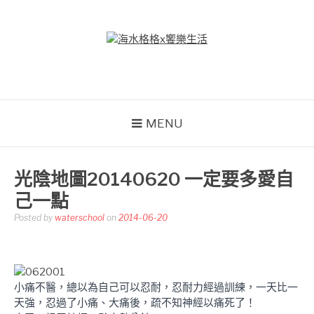
Skip
to
content
海水格格X饗樂生活
吃喝玩樂到處趴趴造
MENU
光陰地圖20140620 一定要多愛自
己一點
Posted by
waterschool
on
2014-06-20
小痛不醫，總以為自己可以忍耐，忍耐力經過訓練，一天比一
天強，忍過了小痛、大痛後，疏不知神經以痛死了！