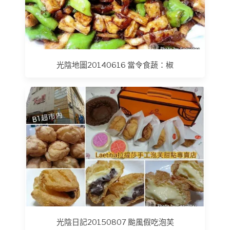
光陰地圖20140616 當令食蔬：椒
光陰日記20150807 颱風假吃泡芙