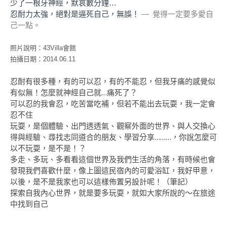
少了一根牙神經，默哀數分鐘…
忍耐力太強，絕對是逼死自己，無誤！
—
覺得一定要多愛自
己一點。
照片說明：43Villa會館
拍攝日期：2014.06.11
忍耐有很多種，有的可以忍，有的不能忍，但我牙痛的感覺似
有似無！怎麼就神經自己就…痛死了？
可以忍的我會忍，吃苦當吃補，但若不能出去玩耍，我一定會
忍不住
玩耍，是個體驗、出門透透氣、觀察外面的世界、與人交換心
得與經驗、尋找志同道合的朋友、學習分享………，你說怎麼可
以不玩耍，是不是！？
多走、多玩、多看看這個世界及我們生活的角落，有時候也會
發現我們喜歡什麼，像上圖這民宿內的可愛浴缸，我好甲意，
以後，是不是我家也可以這樣佈置另設計呢！（筆記）
探索自我內心世界，就是要多玩耍，就如大家所說的～在旅途
中找到自己