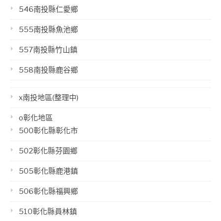
546南投縣仁愛鄉
555南投縣魚池鄉
557南投縣竹山鎮
558南投縣鹿谷鄉
x南投地區(整理中)
o彰化地區
500彰化縣彰化市
502彰化縣芬園鄉
505彰化縣鹿港鎮
506彰化縣福興鄉
510彰化縣員林鎮