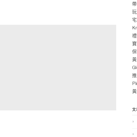
帶
玩
宅
K
禮
寶
保
黃
G
推
P
黃
文