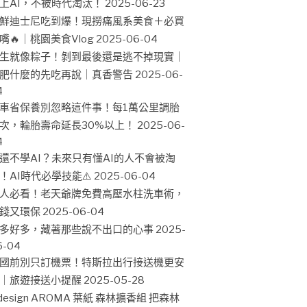
上AI，不被時代淘汰！
2025-06-23
鮮迪士尼吃到爆！現撈痛風系美食＋必買
嘴🔥｜桃園美食Vlog
2025-06-04
生就像粽子！剝到最後還是逃不掉現實｜
肥什麼的先吃再說｜真香警告
2025-06-
4
車省保養別忽略這件事！每1萬公里調胎
次，輪胎壽命延長30%以上！
2025-06-
4
還不學AI？未來只有懂AI的人不會被淘
！AI時代必學技能⚠️
2025-06-04
人必看！老天爺牌免費高壓水柱洗車術，
錢又環保
2025-06-04
多好多，藏著那些說不出口的心事
2025-
6-04
國前別只訂機票！特斯拉出行接送機更安
｜旅遊接送小提醒
2025-05-28
design AROMA 葉紙 森林擴香組 把森林