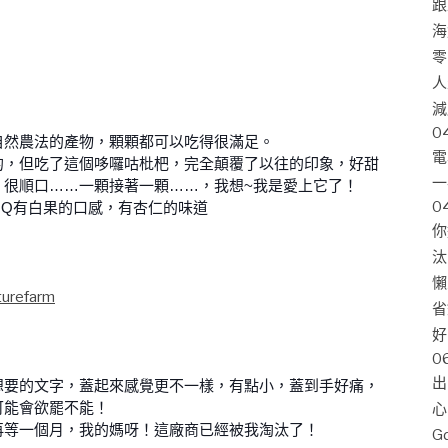
跟
海
零
人
減
0
自然農法的產物，顆顆都可以吃得很滿足。
電
的，但吃了這個哆囉咕枇杷，完全顛覆了以往的印象，好甜
一
，很順口……一顆接著一顆……，我想~我是愛上它了！
0
QQ有白果的口感，有杏仁的味道
你
汰
懶
turefarm
省
好
0
出
想要的文字，蓋起來感覺更不一樣，有點小，蓋到手好痛，
可能會欲罷不能！
心
再等一個月，我的媽呀！這廠商已經被我淘汰了！
G