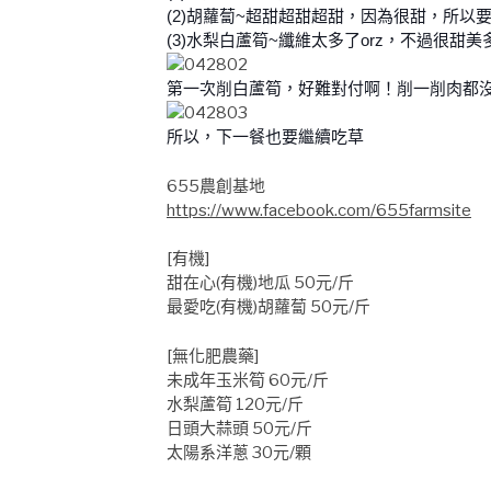
(2)胡蘿蔔~超甜超甜超甜，因為很甜，所以
(3)水梨白蘆筍~纖維太多了orz，不過很
第一次削白蘆筍，好難對付啊！削一削肉都
所以，下一餐也要繼續吃草
655農創基地
https://www.facebook.com/655farmsite
[有機]
甜在心(有機)地瓜 50元/斤
最愛吃(有機)胡蘿蔔 50元/斤
[無化肥農藥]
未成年玉米筍 60元/斤
水梨蘆筍 120元/斤
日頭大蒜頭 50元/斤
太陽系洋蔥 30元/顆