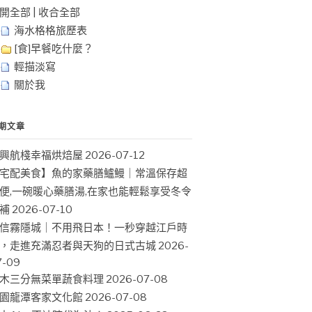
開全部
|
收合全部
海水格格旅歷表
[食]早餐吃什麼？
輕描淡寫
關於我
期文章
興航棧幸福烘焙屋
2026-07-12
宅配美食】魚的家藥膳鱸鰻｜常溫保存超
便,一碗暖心藥膳湯,在家也能輕鬆享受冬令
補
2026-07-10
信霧隱城｜不用飛日本！一秒穿越江戶時
，走進充滿忍者與天狗的日式古城
2026-
7-09
木三分無菜單蔬食料理
2026-07-08
園龍潭客家文化館
2026-07-08