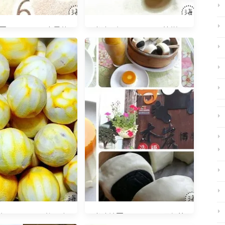
20140619 中暑的
光陰日記20150729 樟樹果
fu
實
20150117 柳丁產
光陰地圖20140510 母親節