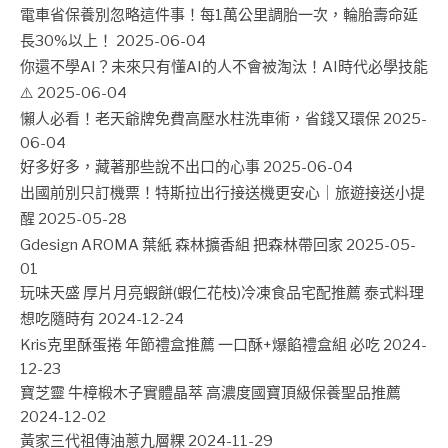
電車省保養別忽略這件事！每1萬公里調胎一次，輪胎壽命延
長30%以上！
2025-06-04
你還不學AI？未來只有懂AI的人不會被淘汰！AI時代必學技能
⚠️
2025-06-04
懶人必看！老天爺牌免費高壓水柱洗車術，省錢又環保
2025-
06-04
好多好多，藏著那些說不出口的心事
2025-06-04
出國前別只訂機票！特斯拉出行接送機更安心｜旅遊接送小提
醒
2025-05-28
Gdesign AROMA 葉紙 森林擴香組 把森林帶回家
2025-05-
01
玩味天盛 厚片月亮蝦餅(蝦仁花枝)冷凍食品宅配推薦 泰式料理
想吃隨時有
2024-12-24
Kris克里酥蛋捲 年節禮盒推薦 一口酥+爆餡禮盒組 必吃
2024-
12-23
寶芝靈 牛樟椴木子實體晶萃 高濃度國寶頂級保養聖品推薦
2024-12-02
黃家三代祖傳油蔥九層粿
2024-11-29