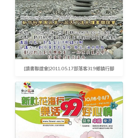
[讀書聯誼會]2011.05.17部落客319鄉鎮行腳