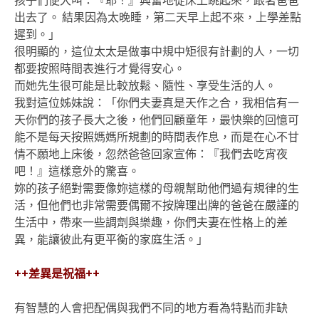
孩子們便大叫：『耶！』興奮地從床上跳起來，跟著爸爸
出去了。 結果因為太晚睡，第二天早上起不來，上學差點
遲到。」
很明顯的，這位太太是做事中規中矩很有計劃的人，一切
都要按照時間表進行才覺得安心。
而她先生很可能是比較放鬆、隨性、享受生活的人。
我對這位姊妹說：「你們夫妻真是天作之合，我相信有一
天你們的孩子長大之後，他們回顧童年，最快樂的回憶可
能不是每天按照媽媽所規劃的時間表作息，而是在心不甘
情不願地上床後，忽然爸爸回家宣佈：『我們去吃宵夜
吧！』這樣意外的驚喜。
妳的孩子絕對需要像妳這樣的母親幫助他們過有規律的生
活，但他們也非常需要偶爾不按牌理出牌的爸爸在嚴謹的
生活中，帶來一些調劑與樂趣，你們夫妻在性格上的差
異，能讓彼此有更平衡的家庭生活。」
++
差異是祝福
++
有智慧的人會把配偶與我們不同的地方看為特點而非缺