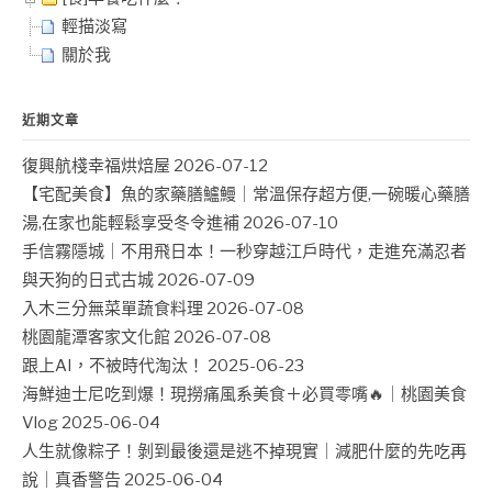
輕描淡寫
關於我
近期文章
復興航棧幸福烘焙屋
2026-07-12
【宅配美食】魚的家藥膳鱸鰻｜常溫保存超方便,一碗暖心藥膳
湯,在家也能輕鬆享受冬令進補
2026-07-10
手信霧隱城｜不用飛日本！一秒穿越江戶時代，走進充滿忍者
與天狗的日式古城
2026-07-09
入木三分無菜單蔬食料理
2026-07-08
桃園龍潭客家文化館
2026-07-08
跟上AI，不被時代淘汰！
2025-06-23
海鮮迪士尼吃到爆！現撈痛風系美食＋必買零嘴🔥｜桃園美食
Vlog
2025-06-04
人生就像粽子！剝到最後還是逃不掉現實｜減肥什麼的先吃再
說｜真香警告
2025-06-04