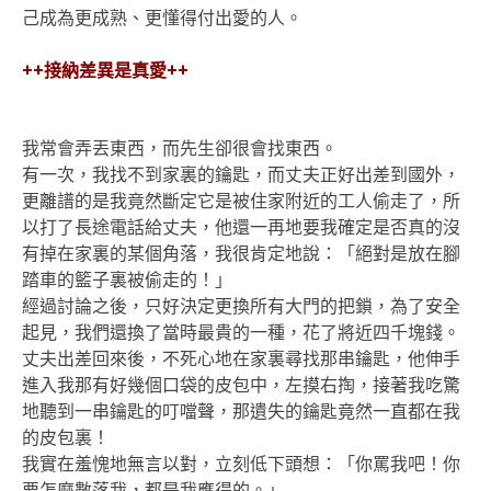
己成為更成熟、更懂得付出愛的人。
++
接納差異是真愛
++
我常會弄丟東西，而先生卻很會找東西。
有一次，我找不到家裏的鑰匙，而丈夫正好出差到國外，
更離譜的是我竟然斷定它是被住家附近的工人偷走了，所
以打了長途電話給丈夫，他還一再地要我確定是否真的沒
有掉在家裏的某個角落，我很肯定地說：「絕對是放在腳
踏車的籃子裏被偷走的！」
經過討論之後，只好決定更換所有大門的把鎖，為了安全
起見，我們還換了當時最貴的一種，花了將近四千塊錢。
丈夫出差回來後，不死心地在家裏尋找那串鑰匙，他伸手
進入我那有好幾個口袋的皮包中，左摸右掏，接著我吃驚
地聽到一串鑰匙的叮噹聲，那遺失的鑰匙竟然一直都在我
的皮包裏！
我實在羞愧地無言以對，立刻低下頭想：「你罵我吧！你
要怎麼數落我，都是我應得的。」