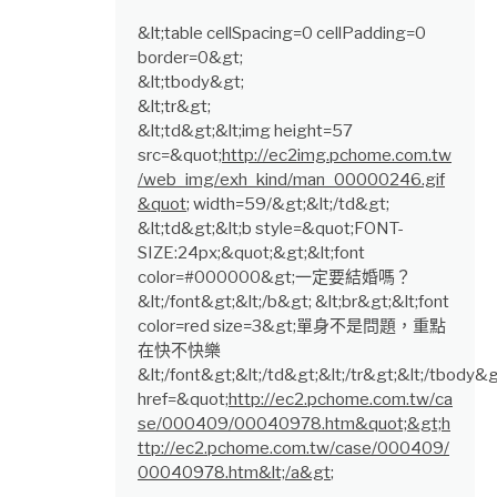
&lt;table cellSpacing=0 cellPadding=0
border=0&gt;
&lt;tbody&gt;
&lt;tr&gt;
&lt;td&gt;&lt;img height=57
src=&quot;
http://ec2img.pchome.com.tw
/web_img/exh_kind/man_00000246.gif
&quot
; width=59/&gt;&lt;/td&gt;
&lt;td&gt;&lt;b style=&quot;FONT-
SIZE:24px;&quot;&gt;&lt;font
color=#000000&gt;一定要結婚嗎？
&lt;/font&gt;&lt;/b&gt; &lt;br&gt;&lt;font
color=red size=3&gt;單身不是問題，重點
在快不快樂
&lt;/font&gt;&lt;/td&gt;&lt;/tr&gt;&lt;/tbody&g
href=&quot;
http://ec2.pchome.com.tw/ca
se/000409/00040978.htm&quot;&gt;h
ttp://ec2.pchome.com.tw/case/000409/
00040978.htm&lt;/a&gt
;