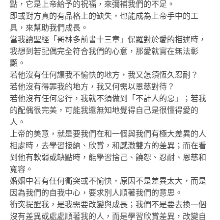
點，它是上帝給予的祝福，來彌補我們的不足。
即或對方真的有品格上的缺失，也能成為上帝手中的工
具，來幫助我們成長。
當我讀聖經「哥林多前書十三章」保羅對於愛的描述時，
我想到若配偶完全符合我們的心意，那愛就實在無法彰
顯。
若他沒有任何讓我不愉快的地方，我又怎須恆久忍耐？
若他沒有得罪我的地方，我又何需以恩慈對待？
若他沒有任何惡行，我就不須做到「不計人的惡」；若我
的配偶很完美，可能我還無知地覺得自己是很懂得愛的
人。
上帝的美意，就是要我們在和一個與我們有極大差異的人
相處時，去學習接納、欣賞，和感激雙方的差異；而在看
到他有軟弱或缺點時，能學習捨己、饒恕、忍耐、恩慈和
寬容。
婚姻中若有任何衝突或不愉快，原因不是差異太大，而是
因為我們的自我中心，要求別人順著我們的意思。
衝突提醒我，是我需要改變與成長；我們不是要去換一個
沒有差異或處處順著我的人，而是學習欣賞差異，改變自