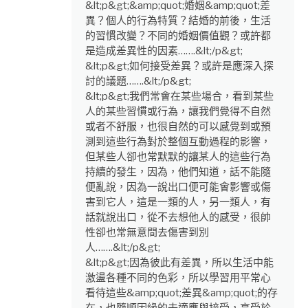
&lt;p&gt;&amp;quot;婚姻&amp;quot;差
異？個人的行為特質？結婚的前後，生活
的習慣改變？不同的婚姻價值觀？或許都
是造成差異性的因素…….&lt;/p&gt;
&lt;p&gt;如何接受差異？或許是應深入探
討的議題…….&lt;/p&gt;
&lt;p&gt;我們常會在某些場合，看到某些
人的某些習慣或行為，讓我們覺得不自然
或者不舒服，也很自然的可以感覺到或預
測到這些行為對於整個互動過程的影響，
但某些人卻也常默默的讓某人的這些行為
持續的發生，因為，他們知道，話不能隨
便亂說，因為一說出口便可能會影響或傷
害到它人，這是一類的人，另一類人，有
話就說出口，從不去想他人的感受，很帥
性卻也常無意間去傷害到別
人…….&lt;/p&gt;
&lt;p&gt;因為彼此有差異，所以生活中能
激盪各種不同的色彩，所以學習用平常心
看待這些&amp;quot;差異&amp;quot;的存
在，也隨順因緣的去適應與接受，享受於