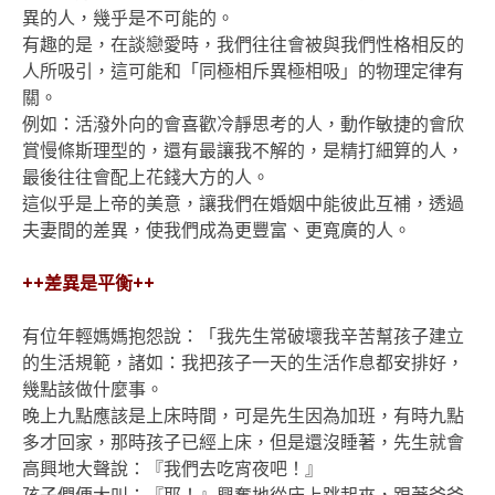
異的人，幾乎是不可能的。
有趣的是，在談戀愛時，我們往往會被與我們性格相反的
人所吸引，這可能和「同極相斥異極相吸」的物理定律有
關。
例如：活潑外向的會喜歡冷靜思考的人，動作敏捷的會欣
賞慢條斯理型的，還有最讓我不解的，是精打細算的人，
最後往往會配上花錢大方的人。
這似乎是上帝的美意，讓我們在婚姻中能彼此互補，透過
夫妻間的差異，使我們成為更豐富、更寬廣的人。
++
差異是平衡
++
有位年輕媽媽抱怨說：「我先生常破壞我辛苦幫孩子建立
的生活規範，諸如：我把孩子一天的生活作息都安排好，
幾點該做什麼事。
晚上九點應該是上床時間，可是先生因為加班，有時九點
多才回家，那時孩子已經上床，但是還沒睡著，先生就會
高興地大聲說：『我們去吃宵夜吧！』