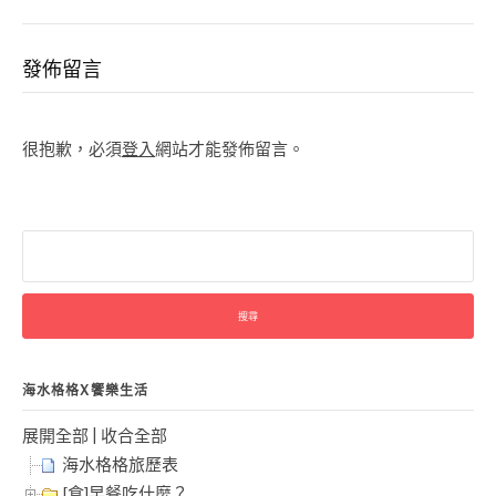
發佈留言
很抱歉，必須
登入
網站才能發佈留言。
搜
尋
關
鍵
字:
海水格格X饗樂生活
展開全部
|
收合全部
海水格格旅歷表
[食]早餐吃什麼？