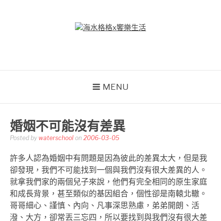
Skip
to
content
海水格格X饗樂生活
吃喝玩樂到處趴趴造
MENU
婚姻不可能沒有差異
Posted by
waterschool
on
2006-03-05
許多人認為婚姻中有問題是因為彼此的差異太大，但是我
卻發現，我們不可能找到一個與我們沒有很大差異的人。
就拿我們家的兩個兒子來說，他們有完全相同的原生家庭
和成長背景，甚至類似的基因組合，個性卻是南轅北轍。
哥哥細心、謹慎、內向、凡事深思熟慮，弟弟開朗、活
潑、大方，卻常丟三忘四，所以要找到與我們沒有很大差