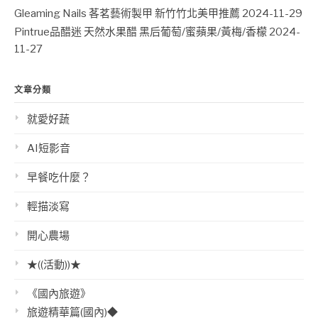
Gleaming Nails 茖茗藝術製甲 新竹竹北美甲推薦
2024-11-29
Pintrue品醋迷 天然水果醋 黑后葡萄/蜜蘋果/黃梅/香檬
2024-
11-27
文章分類
就愛好蔬
AI短影音
早餐吃什麼？
輕描淡寫
開心農場
★((活動))★
《國內旅遊》
旅遊精華篇(國內)◆