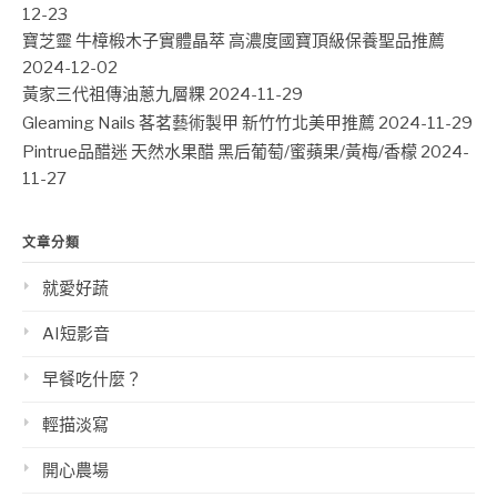
12-23
寶芝靈 牛樟椴木子實體晶萃 高濃度國寶頂級保養聖品推薦
2024-12-02
黃家三代祖傳油蔥九層粿
2024-11-29
Gleaming Nails 茖茗藝術製甲 新竹竹北美甲推薦
2024-11-29
Pintrue品醋迷 天然水果醋 黑后葡萄/蜜蘋果/黃梅/香檬
2024-
11-27
文章分類
就愛好蔬
AI短影音
早餐吃什麼？
輕描淡寫
開心農場