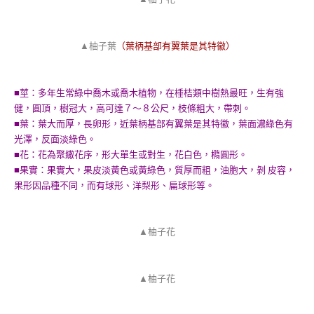
▲柚子葉
（葉柄基部有翼葉是其特徽）
■莖：多年生常綠中喬木或喬木植物，在棰桔類中樹熱最旺，生有強
健，圓頂，樹冠大，高可達７～８公尺，枝條粗大，帶刺。
■葉：葉大而厚，長卵形，近葉柄基部有翼葉是其特徽，葉面濃綠色有
光澤，反面淡綠色。
■花：花為聚繖花序，形大單生或對生，花白色，橢圓形。
■果實：果實大，果皮淡黃色或黃綠色，質厚而粗，油胞大，剝 皮容，
果形因品種不同，而有球形、洋梨形、扁球形等。
▲柚子花
▲柚子花