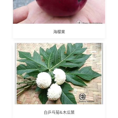
海檬果
白乒乓菊&木瓜葉