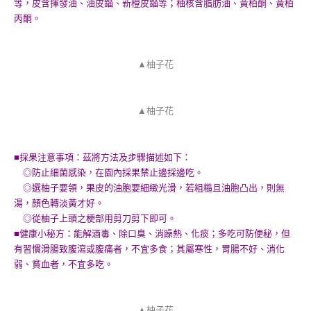
等，皮含揮發油、油皮錙、新橙皮錙等；柚核含脂肪油、黃柏酮、黃柏
丙酮。
▲柚子花
▲柚子花
■採果注意事項：茲將方法及步驟描述如下：
◎防止細菌感染，在園內採果禁止邊採邊吃。
◎選柚子要領，果皮的油胞要細緻光滑，若粗糙且油胞凸出，則無
湯，顏色轉淡黃才好。
◎從柚子上頭之梗部用剪刀剪下即可。
■健康小秘方：能解酒毒、除口臭、消躁熱、化痰；多吃可防便秘，但
有習慣滑腸致腹瀉或腹痛者，不宜多食；其屬寒性，胃腸不好、消化
弱、貧血者，不宜多吃。
▲柚子花