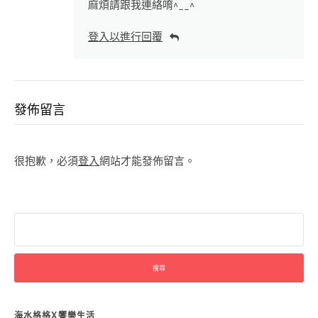
麻煩請跟我連絡唷^__^
登入以進行回覆
發佈留言
很抱歉，必須
登入
網站才能發佈留言。
搜
尋
關
鍵
字:
海水格格X饗樂生活