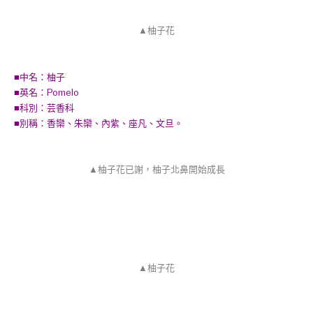
▲柚子花
■中名：柚子
■英名：Pomelo
■科別：芸香科
■別稱：香欒、朱欒、內紫、座凡、文旦。
▲柚子花已謝，柚子北鼻開始成長
▲柚子花