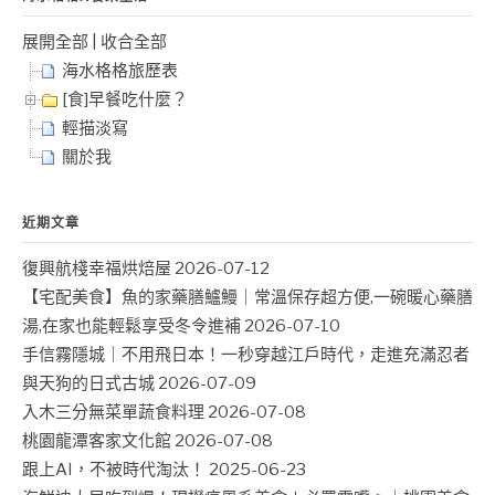
展開全部
|
收合全部
海水格格旅歷表
[食]早餐吃什麼？
輕描淡寫
關於我
近期文章
復興航棧幸福烘焙屋
2026-07-12
【宅配美食】魚的家藥膳鱸鰻｜常溫保存超方便,一碗暖心藥膳
湯,在家也能輕鬆享受冬令進補
2026-07-10
手信霧隱城｜不用飛日本！一秒穿越江戶時代，走進充滿忍者
與天狗的日式古城
2026-07-09
入木三分無菜單蔬食料理
2026-07-08
桃園龍潭客家文化館
2026-07-08
跟上AI，不被時代淘汰！
2025-06-23