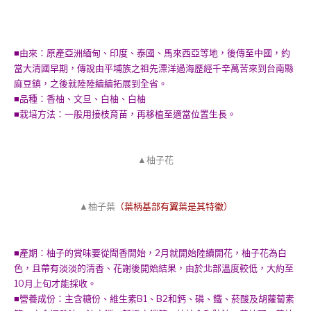
■由來：原產亞洲緬甸、印度、泰國、馬來西亞等地，後傳至中國，約
當大清國早期，傳說由平埔族之祖先漂洋過海歷經千辛萬苦來到台南縣
麻豆鎮，之後就陸陸續續拓展到全省。
■品種：香柚、文旦、白柚、白柚
■栽培方法：一般用接枝育苗，再移植至適當位置生長。
▲柚子花
▲柚子葉
（葉柄基部有翼葉是其特徽）
■產期：柚子的賞味要從聞香開始，2月就開始陸續開花，柚子花為白
色，且帶有淡淡的清香、花謝後開始結果，由於北部溫度較低，大約至
10月上旬才能採收。
■營養成份：主含糖份、維生素B1、B2和鈣、磷、鐵、菸酸及胡蘿蔔素