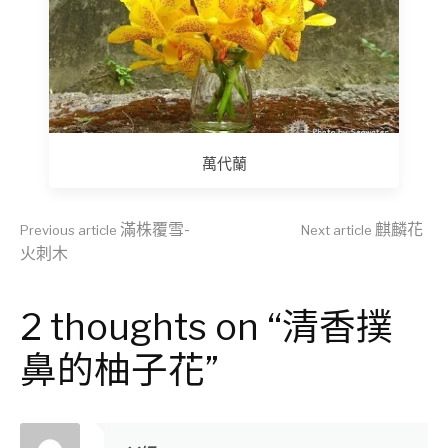
萬代蘭
Continue
滿株覆雪-
麒麟花
Previous article
Next article
火刺木
Reading
2 thoughts on “清香撲
鼻的柚子花”