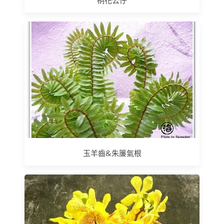
桐花公仔
玉羊齒&朱簾氣根