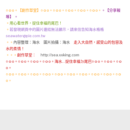
○ｏo。【創作草堂】○ｏo。○ｏo。○ｏo。○ｏo。○ｏo。
。【分享報
導】 。
。
用心看世界，捉住幸福的尾巴！
。
若發現網頁中的圖片連結無法顯示，請來信告知海水格格
seawater@pie.com.tw
。。
內容整理：海水 圖片拍攝：海水
走入大自然，感受山的包容及
水的柔情！
。。。
創作草堂：
http://sea.xxking.com
○ｏo。○ｏo。○ｏo。○ｏo。海水…捉住幸福ㄉ尾巴○ｏo。○ｏo。○ｏ
o。
○ｏo。○ｏo。○ｏo。○ｏo。○ｏo。○ｏo。○ｏo。○ｏo。○ｏo。○ｏ
o。