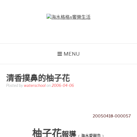
Skip
to
content
海水格格X饗樂生活
吃喝玩樂到處趴趴造
MENU
清香撲鼻的柚子花
Posted by
waterschool
on
2006-04-06
20050418-000057
柚子花
報導
﹝海水愛報告﹞