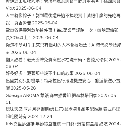
海鮮迪士尼吃到爆！現撈痛風系美食＋必買零嘴🔥｜桃園美食
Vlog
2025-06-04
人生就像粽子！剝到最後還是逃不掉現實｜減肥什麼的先吃再
說｜真香警告
2025-06-04
電車省保養別忽略這件事！每1萬公里調胎一次，輪胎壽命延
長30%以上！
2025-06-04
你還不學AI？未來只有懂AI的人不會被淘汰！AI時代必學技能
⚠️
2025-06-04
懶人必看！老天爺牌免費高壓水柱洗車術，省錢又環保
2025-
06-04
好多好多，藏著那些說不出口的心事
2025-06-04
出國前別只訂機票！特斯拉出行接送機更安心｜旅遊接送小提
醒
2025-05-28
Gdesign AROMA 葉紙 森林擴香組 把森林帶回家
2025-05-
01
玩味天盛 厚片月亮蝦餅(蝦仁花枝)冷凍食品宅配推薦 泰式料理
想吃隨時有
2024-12-24
Kris克里酥蛋捲 年節禮盒推薦 一口酥+爆餡禮盒組 必吃
2024-