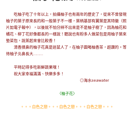
吃柚子吃了十年以上，拍攝柚子也有兩年的歷史了，從來不曾發現
柚子的葉子原來長的和一般葉子不一樣，
葉柄基部有翼葉是其特徽（照
片如電子報中），以後就不怕分辨不出來是不是柚子樹了，因為柚花和
橘花、柳丁花好像都長的一樣說！聽說也有粉多人做菜包是用柚子葉來
墊菜包，說蒸起來會比較香！
清香撲鼻的柚子花真是迷鼠人了，在柚子園喝柚香茶，超讚的。等
待柚子北鼻長大………
平時記得多吃新鮮蔬果嘿！
祝大家幸福滿滿、快樂多多！
◎海水seawater
〈柚子花
〉
。。。白色之戀。。。白色之戀。。。白色之戀。。。