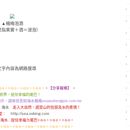
▲楊梅泡酒
是指果實＋酒＝浸泡）
文字內容為網路搜尋
o。○ｏo。○ｏo。○ｏo。
。【分享報導】 。
世界，捉住幸福的尾巴！
來信告知海水格格seawater@pie.com.tw
：海水
走入大自然，感受山的包容及水的柔情！
堂：
http://sea.xxking.com
。海水…捉住幸福ㄉ尾巴○ｏo。○ｏo。○ｏo。
。○ｏo。○ｏo。○ｏo。○ｏo。○ｏo。○ｏo。