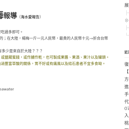
展
梅
報導
（
海水愛報告
）
要吃過多即可。
的；在大陸，楊梅一斤一元人民幣，最貴的人民幣十元→折合台幣
多少是來自於大陸？？？
近
，或鹽藏蜜餞，或作脯作乾，也可製成果醬、果酒、果汁以及罐頭。
內涵豐富草酸的關係，胃不好或有痛風以及結石患者不宜多食呦。
復
【
方
進
er
手
代
0
入
桃