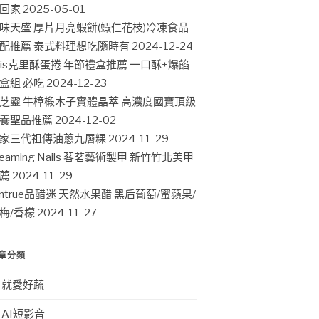
回家
2025-05-01
味天盛 厚片月亮蝦餅(蝦仁花枝)冷凍食品
配推薦 泰式料理想吃隨時有
2024-12-24
ris克里酥蛋捲 年節禮盒推薦 一口酥+爆餡
盒組 必吃
2024-12-23
芝靈 牛樟椴木子實體晶萃 高濃度國寶頂級
養聖品推薦
2024-12-02
家三代祖傳油蔥九層粿
2024-11-29
leaming Nails 茖茗藝術製甲 新竹竹北美甲
薦
2024-11-29
intrue品醋迷 天然水果醋 黑后葡萄/蜜蘋果/
梅/香檬
2024-11-27
章分類
就愛好蔬
AI短影音