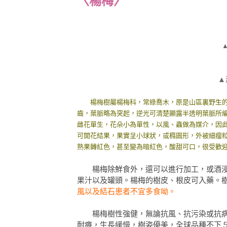
〈楊梅〉
▲
楊梅樹屬楊梅科，常綠喬木，原是山區裏野生的
齒，葉脈略為突起，逆光可清楚顯露半透明葉脈所
雌花單生，花朵小為單性，以風、蟲做為媒介，因
可開花結果，果實呈小球狀，或橢圓形，外被細瘤
熟果轉紅色，甚至變為暗紅色，酸甜可口，很受歡
楊梅除鮮食外，還可以進行加工，或酒浸
果汁以及罐頭。楊梅的樹皮、根皮可入藥。
風以及結石患者不宜多食呦。
楊梅樹性強健，無論抗風、抗污染或抗病蟲
耐瘠，生長緩慢，樹姿優美，全球品種不下 