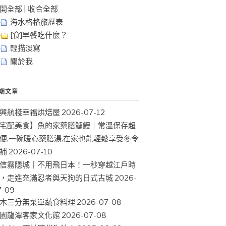
開全部
|
收合全部
海水格格旅歷表
[食]早餐吃什麼？
輕描淡寫
關於我
期文章
興航棧幸福烘焙屋
2026-07-12
宅配美食】魚的家藥膳鱸鰻｜常溫保存超
便,一碗暖心藥膳湯,在家也能輕鬆享受冬令
補
2026-07-10
信霧隱城｜不用飛日本！一秒穿越江戶時
，走進充滿忍者與天狗的日式古城
2026-
7-09
木三分無菜單蔬食料理
2026-07-08
園龍潭客家文化館
2026-07-08