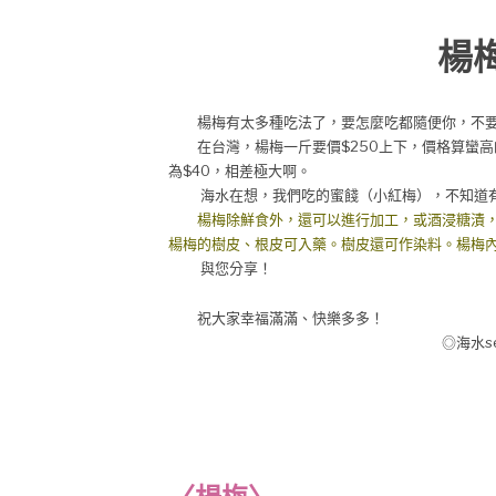
楊
楊梅有太多種吃法了，要怎麼吃都隨便你，
不
在台灣，楊梅一斤要價$250上下，價格算蠻高
為$40，相差極大啊。
海水在想，我們吃的蜜餞（小紅梅），不知道有
楊梅除鮮食外，還可以進行加工，或酒浸糖漬
楊梅的樹皮、根皮可入藥。樹皮還可作染料。楊梅
與您分享！
祝大家幸福滿滿、快樂多多！
◎海水seawat