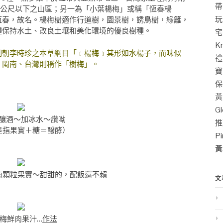
帶
00公尺以下之山區；另一為「小葉楊梅」或稱「恆春楊
玩
恆春，故名。楊梅樹適作行道樹，園景樹，誘鳥樹，綠籬，
種保持水土、改良土壤和美化環境的優良樹種。
宅
K
朝李時珍之本草綱目「﹝楊梅﹞其形如水楊子，而味似
禮
，閩南、台灣則稱作「樹梅」。
寶
保
黃
G
釀酒～加冰水～讚呦
推
是指果實＋糖＝醱酵）
P
黃
梅顆粒果實～甜甜的，配飯還不賴
文
梅鮮肉果汁…
作法