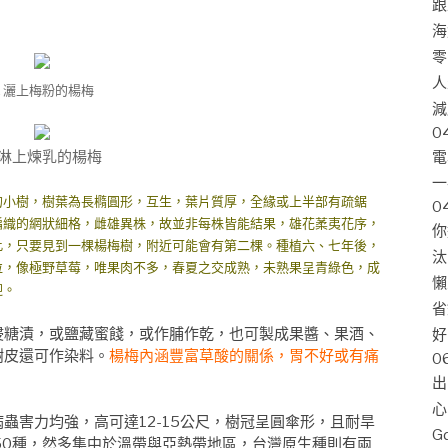
跟
海
零
人
▲
灑上梅粉的楊梅
減
0
淋上煉乳的楊梅
電
一
小樹，樹葉為長橢圓形，互生，葉片質厚，全緣或上半部有疏鋸
0
編織的網狀細格，雌雄異株，故並非每株皆能結果，雄花葇夷花序，
你
此，只要見到一棵楊梅樹，附近可能會有第二棵。種植六、七年後，
汰
粒，像極野草莓，唯果肉不多，春夏之交成熟，未熟果呈青綠色，成
懶
迎。
省
糖漬，或鹽藏蜜餞，或作脯作乾，也可製成果醬、果酒、
好
樹皮還可作染料。
楊梅內涵豐富草酸的關係，胃不好或有痛
0
出
心
害力均強，高可達12-15公尺，樹冠呈圓傘形，且耐旱
G
50種，然多集中於溫帶與亞熱帶地區，台灣原生種則有兩