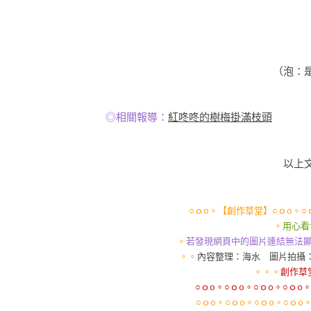
（泡：
◎相關報導：
紅咚咚的樹梅掛滿枝頭
以上
○ｏo。【創作草堂】○ｏo。○ｏ
。
用心看
。
若發現網頁中的圖片連結無法顯示，請
。。
內容整理：海水 圖片拍攝
。。。
創作草
○ｏo。○ｏo。○ｏo。○ｏo
○ｏo。○ｏo。○ｏo。○ｏo