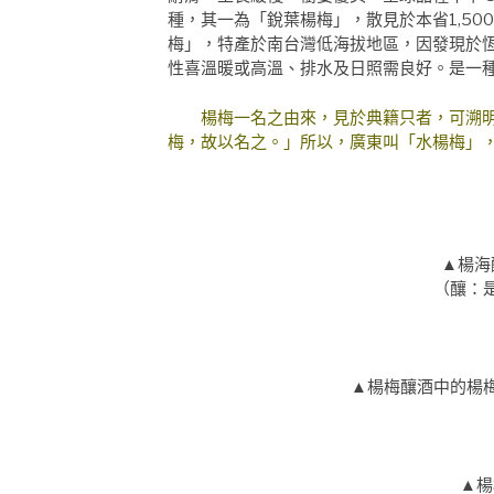
種，其一為「銳葉楊梅」，散見於本省1,5
梅」，特產於南台灣低海拔地區，因發現於
性喜溫暖或高溫、排水及日照需良好。是一
楊梅一名之由來，見於典籍只者，可溯明
梅，故以名之。」所以，廣東叫「水楊梅」
▲楊海
（釀：
▲楊梅釀酒中的楊
▲楊