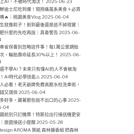
上AI，不被時代淘汰！
2025-06-23
鮮迪士尼吃到爆！現撈痛風系美食＋必買
嘴🔥｜桃園美食Vlog
2025-06-04
生就像粽子！剝到最後還是逃不掉現實｜
肥什麼的先吃再說｜真香警告
2025-06-
4
車省保養別忽略這件事！每1萬公里調胎
次，輪胎壽命延長30%以上！
2025-06-
4
還不學AI？未來只有懂AI的人不會被淘
！AI時代必學技能⚠️
2025-06-04
人必看！老天爺牌免費高壓水柱洗車術，
錢又環保
2025-06-04
多好多，藏著那些說不出口的心事
2025-
6-04
國前別只訂機票！特斯拉出行接送機更安
｜旅遊接送小提醒
2025-05-28
design AROMA 葉紙 森林擴香組 把森林