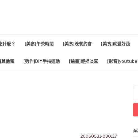
活
餐吃什麼？
[美食]午茶時間
[美食]晚餐約會
[美食]就愛好蔬
]其他類
[勞作]DIY手指運動
[繪畫]輕描淡寫
[影音]youtube
搜
尋
關
鍵
字
海
20060531-000117