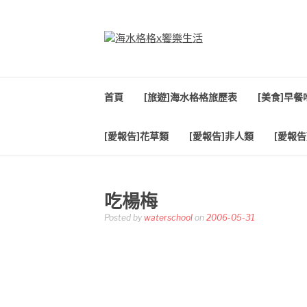
Skip
to
content
海水格格X饗樂生
吃喝玩樂到處趴趴造
首頁
[旅遊]海水格格旅歷表
[美食]早
[愛報告]花草類
[愛報告]非人類
[愛報告
吃楊梅
Posted by
waterschool
on
2006-05-31