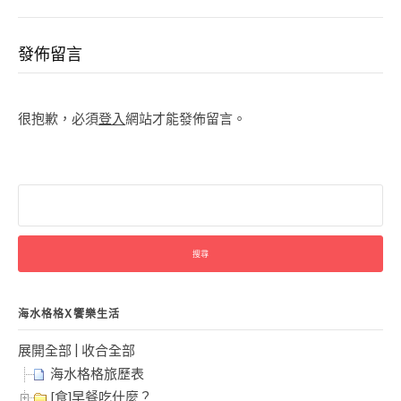
發佈留言
很抱歉，必須
登入
網站才能發佈留言。
搜
尋
關
鍵
字:
海水格格X饗樂生活
展開全部
|
收合全部
海水格格旅歷表
[食]早餐吃什麼？