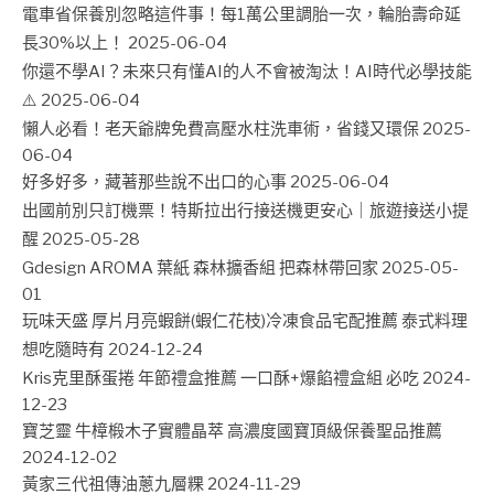
電車省保養別忽略這件事！每1萬公里調胎一次，輪胎壽命延
長30%以上！
2025-06-04
你還不學AI？未來只有懂AI的人不會被淘汰！AI時代必學技能
⚠️
2025-06-04
懶人必看！老天爺牌免費高壓水柱洗車術，省錢又環保
2025-
06-04
好多好多，藏著那些說不出口的心事
2025-06-04
出國前別只訂機票！特斯拉出行接送機更安心｜旅遊接送小提
醒
2025-05-28
Gdesign AROMA 葉紙 森林擴香組 把森林帶回家
2025-05-
01
玩味天盛 厚片月亮蝦餅(蝦仁花枝)冷凍食品宅配推薦 泰式料理
想吃隨時有
2024-12-24
Kris克里酥蛋捲 年節禮盒推薦 一口酥+爆餡禮盒組 必吃
2024-
12-23
寶芝靈 牛樟椴木子實體晶萃 高濃度國寶頂級保養聖品推薦
2024-12-02
黃家三代祖傳油蔥九層粿
2024-11-29