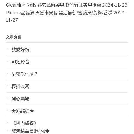
Gleaming Nails 茖茗藝術製甲 新竹竹北美甲推薦
2024-11-29
Pintrue品醋迷 天然水果醋 黑后葡萄/蜜蘋果/黃梅/香檬
2024-
11-27
文章分類
就愛好蔬
AI短影音
早餐吃什麼？
輕描淡寫
開心農場
★((活動))★
《國內旅遊》
旅遊精華篇(國內)◆