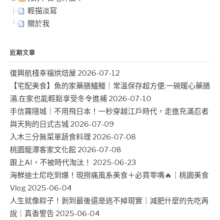
輕描淡寫
關於我
近期文章
復興航棧幸福烘焙屋
2026-07-12
【宅配美食】魚的家藥膳鱸鰻｜常溫保存超方便,一碗暖心藥膳
湯,在家也能輕鬆享受冬令進補
2026-07-10
手信霧隱城｜不用飛日本！一秒穿越江戶時代，走進充滿忍者
與天狗的日式古城
2026-07-09
入木三分無菜單蔬食料理
2026-07-08
桃園龍潭客家文化館
2026-07-08
跟上AI，不被時代淘汰！
2025-06-23
海鮮迪士尼吃到爆！現撈痛風系美食＋必買零嘴🔥｜桃園美食
Vlog
2025-06-04
人生就像粽子！剝到最後還是逃不掉現實｜減肥什麼的先吃再
說｜真香警告
2025-06-04